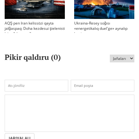
AQŞ pen Iran kelissözi qayta
Ukraina-Resey soğısı
jalğaspaq: Doha kezdesui şielenisti
«energetikalıq duel'ge» aynalıp
bäseñdete me?
ketti
Pikir qaldıru (
0
)
JARIYALAU