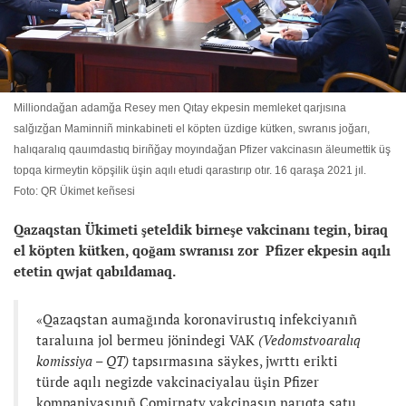
Milliondağan adamğa Resey men Qıtay ekpesin memleket qarjısına
salğızğan Maminniñ minkabineti el köpten üzdige kütken, swranıs joğarı,
halıqaralıq qauımdastıq birıñğay moyındağan Pfizer vakcinasın äleumettik üş
topqa kirmeytin köpşilik üşin aqılı etudi qarastırıp otır. 16 qaraşa 2021 jıl.
Foto: QR Ükimet keñsesi
Qazaqstan Ükimeti şeteldik birneşe vakcinanı tegin, biraq
el köpten kütken, qoğam swranısı zor Pfizer ekpesin aqılı
etetin qwjat qabıldamaq.
«Qazaqstan aumağında koronavirustıq infekciyanıñ
taraluına jol bermeu jönindegi VAK
(Vedomstvoaralıq
komissiya – QT)
tapsırmasına säykes, jwrttı erikti
türde aqılı negizde vakcinaciyalau üşin Pfizer
kompaniyasınıñ Comirnaty vakcinasın narıqta satu