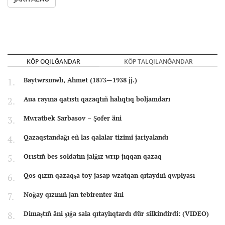
KÖP OQILĞANDAR
KÖP TALQILANĞANDAR
Baytwrsınwlı, Ahmet (1873—1938 jj.)
Aua rayına qatıstı qazaqtıñ halıqtıq boljamdarı
Mwratbek Sarbasov – Şofer äni
Qazaqstandağı eñ las qalalar tizimi jariyalandı
Orıstıñ bes soldatın jalğız wrıp jıqqan qazaq
Qos qızın qazaqşa toy jasap wzatqan qıtaydıñ qwpiyası
Noğay qızınıñ jan tebirenter äni
Dimaştıñ äni şığa sala qıtaylıqtardı dür silkindirdi: (VIDEO)