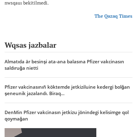
nwsqauı bekitilmedi.
The Qazaq Times
Wqsas jazbalar
Almatıda är besinşi ata-ana balasına Pfizer vakcinasın
saldıruğa nietti
Pfizer vakcinasınıñ köktemde jetkiziluine kedergi bolğan
şeneunik jazalandı. Biraq...
DenMin Pfizer vakcinasın jetkizu jönindegi kelisimge qol
qoymağan