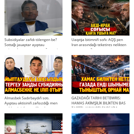
Subsidiyalar zañdı tölengen be?
Uaqıtşa bitimniñ soñı: AQŞ pen
Sottağı jauaptar ayıptau
Iran arasındağı teketires nelikten
twjırımdarın qayta qarauğa negiz
qayta uşıqtı?
bola ala ma?
Almasbek Sadırbaydıñ sotı.
GAZADAĞI TARIHI BETBWRIS:
Ayıptau aktisiniñ zañsızdığı men
HAMAS ÄKİMŞİLİK BILİKTEN BAS
qoldan ösirilgen milliondar
TARTTI. AYMAQTI ENDİ KİM
BASQARADI?