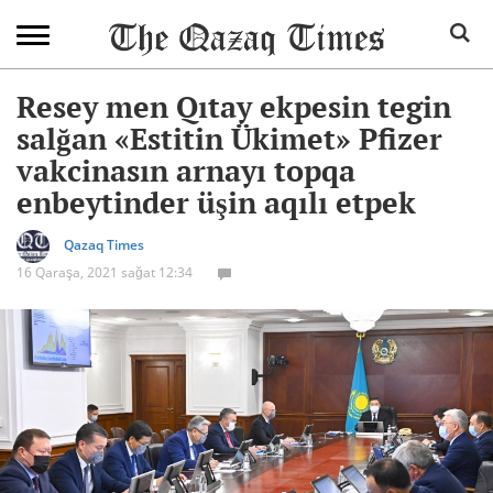
Resey men Qıtay ekpesin tegin
salğan «Estitin Ükimet» Pfizer
vakcinasın arnayı topqa
enbeytinder üşin aqılı etpek
Qazaq Times
16 Qaraşa, 2021 sağat 12:34