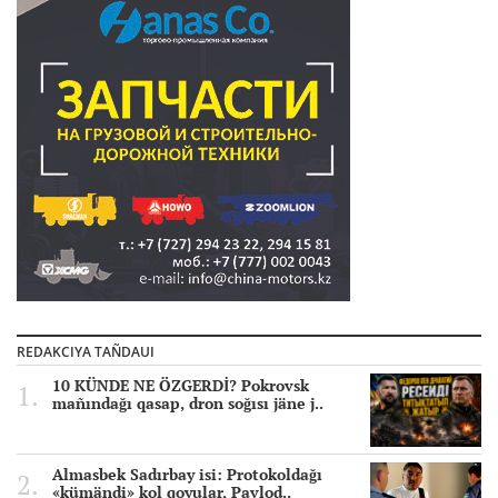
REDAKCIYA TAÑDAUI
10 KÜNDE NE ÖZGERDİ? Pokrovsk
mañındağı qasap, dron soğısı jäne j..
Almasbek Sadırbay isi: Protokoldağı
«kümändi» kol qoyular, Pavlod..