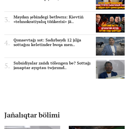
Maydan şebindegi betbwrıs: Kievtiñ
«tehnokratiyalıq töñkerisi» jä..
Qonaevtağı sot: Sadırbaydı 12 jılğa
sottağısı keletinder bwqa men..
Subsidiyalar zañdı tölengen be? Sottağı
jauaptar ayıptau twjırımd..
Jañalıqtar bölimi