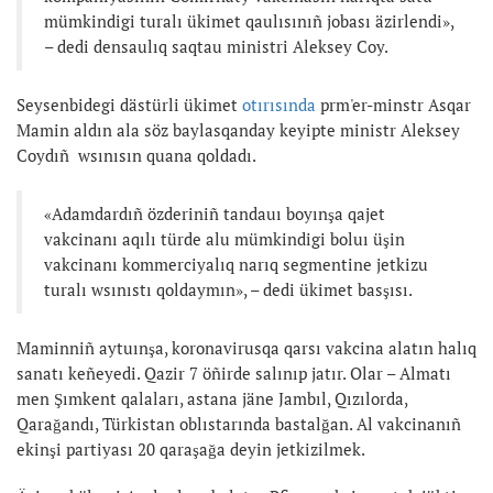
mümkindigi turalı ükimet qaulısınıñ jobası äzirlendi»,
– dedi densaulıq saqtau ministri Aleksey Coy.
Seysenbidegi dästürli ükimet
otırısında
prm'er-minstr Asqar
Mamin aldın ala söz baylasqanday keyipte ministr Aleksey
Coydıñ wsınısın quana qoldadı.
«Adamdardıñ özderiniñ tandauı boyınşa qajet
vakcinanı aqılı türde alu mümkindigi boluı üşin
vakcinanı kommerciyalıq narıq segmentine jetkizu
turalı wsınıstı qoldaymın», – dedi ükimet basşısı.
Maminniñ aytuınşa, koronavirusqa qarsı vakcina alatın halıq
sanatı keñeyedi. Qazir 7 öñirde salınıp jatır. Olar – Almatı
men Şımkent qalaları, astana jäne Jambıl, Qızılorda,
Qarağandı, Türkistan oblıstarında bastalğan. Al vakcinanıñ
ekinşi partiyası 20 qaraşağa deyin jetkizilmek.