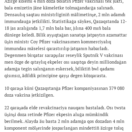
Äzirge kölemi 4 mln doza bolatın Pfizer vakcinası tek jükti,
bala emizetin jäne kämeletke tolmağandarğa salınadı.
Densaulıq saqtau ministrliginiñ mälimetinşe, 2 mln adamdı
immundauğa jetkilikti. Statistikağa säykes, Qazaqstanda 12-
18 jas aralığında 1,7 mln bala bar, jılına 400 mıñ bala
düniege keledi. Bilik ayşıqtağan sanatqa jatpaytın azamattar
üşin ministr Coy Pfizer vakcinasımen kommerciyalıq
immundau mäselesi qarastırılıp jatqanın habarladı.
Degenmen birqatar sarapşılar reseylik Sputnik V vakcinası
men özge de qıtaylıq ekpeler osı uaqıtqa deyin milliondağan
adamğa tegin salınğanın eskersek, biliktiñ bwl qadamı
qisınsız, ädildik principine qayşı degen közqarasta.
10 qaraşa küni Qazaqstanğa Pfizer kompaniyasınan 379 080
doza vakcina jetkizilgen.
22 qaraşada elde revakcinaciya nauqanı bastaladı. Osı twsta
üşinşi doza retinde Pfizer ekpesin aluğa mümkindik
berilmek. Alayda äu basta 2 mln adamğa qos dozadan 4 mln
komponent mölşerinde josparlanğan mindettiñ äzirge tolıq