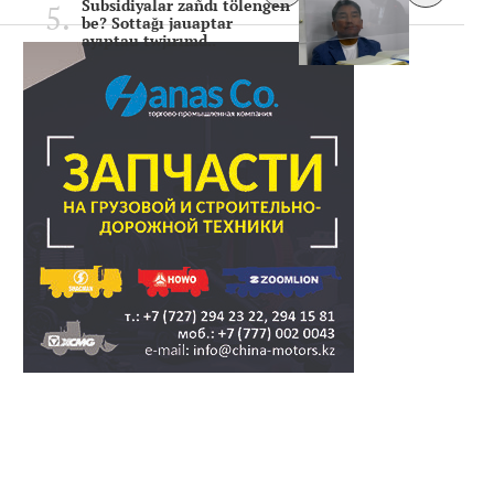
Subsidiyalar zañdı tölengen
be? Sottağı jauaptar
ayıptau twjırımd..