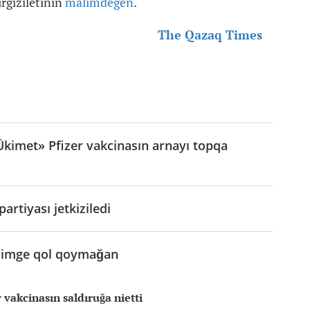
rgiziletinin
mälimdegen
.
The Qazaq Times
Ükimet» Pfizer vakcinasın arnayı topqa
artiyası jetkiziledi
lisimge qol qoymağan
 vakcinasın saldıruğa nietti