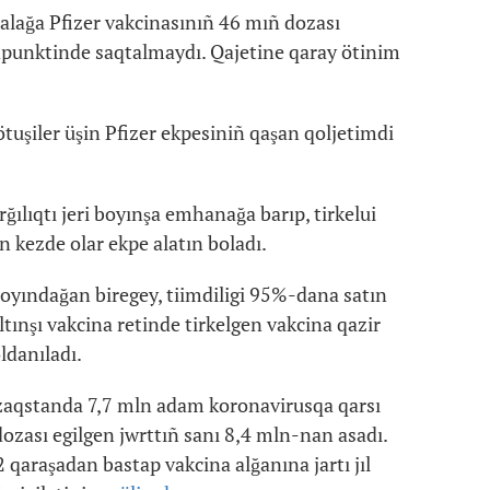
qalağa Pfizer vakcinasınıñ 46 mıñ dozası
punktinde saqtalmaydı. Qajetine qaray ötinim
tuşiler üşin Pfizer ekpesiniñ qaşan qoljetimdi
rğılıqtı jeri boyınşa emhanağa barıp, tirkelui
 kezde olar ekpe alatın boladı.
yındağan biregey, tiimdiligi 95%-dana satın
ınşı vakcina retinde tirkelgen vakcina qazir
ldanıladı.
aqstanda 7,7 mln adam koronavirusqa qarsı
dozası egilgen jwrttıñ sanı 8,4 mln-nan asadı.
qaraşadan bastap vakcina alğanına jartı jıl