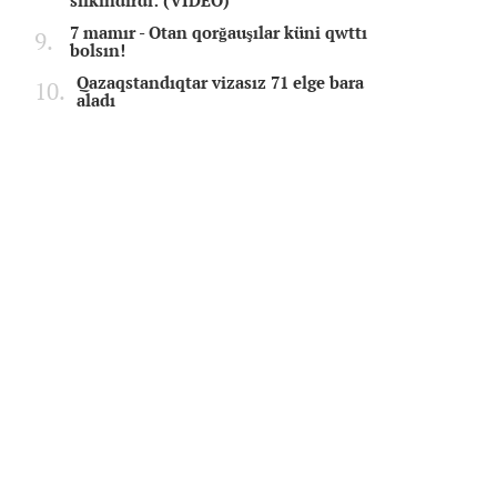
silkindirdi: (VIDEO)
7 mamır - Otan qorğauşılar küni qwttı
bolsın!
Qazaqstandıqtar vizasız 71 elge bara
aladı