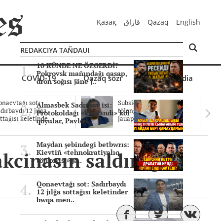
Қазақ
قازاق
Qazaq
English
REDAKCIYA TAÑDAUI
10 KÜNDE NE ÖZGERDİ?
Pokrovsk mañındağı qasap,
COVID-19
Qazaq sözi
Mul'timedia
dron soğısı jäne j..
naevtağı sot:
Subsidiyalar zañdı
Almasbek Sadırbay isi:
dırbaydı 12 jılğa
tölengen be? Sottağı
Protokoldağı «kümändi» kol
ttağısı keletinde..
jauaptar ayıpta..
qoyular, Pavlod..
Maydan şebindegi betbwrıs:
akcinasın saldıruğa
Kievtiñ «tehnokratiyalıq
töñkerisi» jä..
Qonaevtağı sot: Sadırbaydı
12 jılğa sottağısı keletinder
bwqa men..