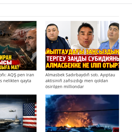
oñı: AQŞ pen Iran
Almasbek Sadırbaydıñ sotı. Ayıptau
s nelikten qayta
aktisiniñ zañsızdığı men qoldan
ösirilgen milliondar