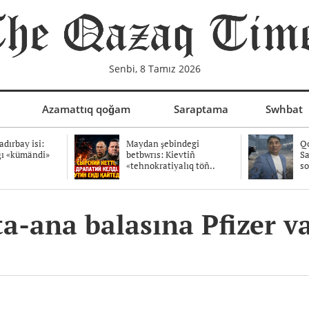
Senbi, 8 Tamız 2026
Azamattıq qoğam
Saraptama
Swhbat
dırbay isi:
Maydan şebindegi
Qo
ğı «kümändi»
betbwrıs: Kievtiñ
Sa
«tehnokratiyalıq töñ..
so
ta-ana balasına Pfizer v