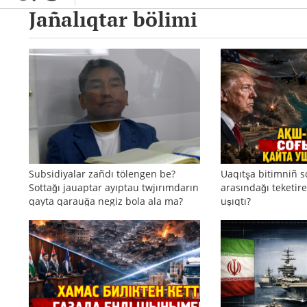
Jañalıqtar bölimi
Subsidiyalar zañdı tölengen be?
Uaqıtşa bitimniñ s
Sottağı jauaptar ayıptau twjırımdarın
arasındağı teketire
qayta qarauğa negiz bola ala ma?
uşıqtı?