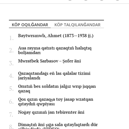
KÖP OQILĞANDAR
KÖP TALQILANĞANDAR
Baytwrsınwlı, Ahmet (1873—1938 jj.)
Aua rayına qatıstı qazaqtıñ halıqtıq
boljamdarı
Mwratbek Sarbasov – Şofer äni
Qazaqstandağı eñ las qalalar tizimi
jariyalandı
Orıstıñ bes soldatın jalğız wrıp jıqqan
qazaq
Qos qızın qazaqşa toy jasap wzatqan
qıtaydıñ qwpiyası
Noğay qızınıñ jan tebirenter äni
Dimaştıñ äni şığa sala qıtaylıqtardı dür