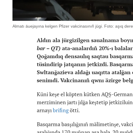
Almatı äuejayına kelgen Pfizer vakcinasınıñ jügi. Foto: aşıq der
Aldın ala jürgizilgen saualnama boyı
bar – QT)
ata-analardıñ 20%-ı balaları
Qoğamdıq densaulıq saqtau basqarmas
tüsindirip jatqanın jetkizdi. Basqarm
Swltanğazieva aldağı uaqıtta atalğan 
senimdi. Vakcinanıñ qwnı äzirge belg
Küni keşe el köpten kütken AQŞ-Germani
merziminen jartı jılğa keştetip jetkizilu
arnayı
brifing
ötti.
Basqarma basşılığınıñ mälimetinşe, vakci
aralığında 170 mıñnan asa bala, 20 mıñda