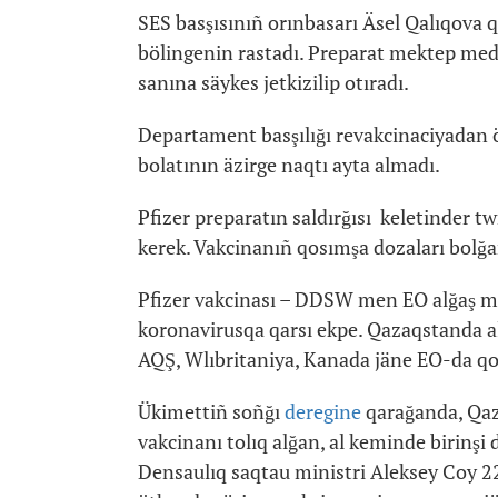
SES basşısınıñ orınbasarı Äsel Qalıqova 
bölingenin rastadı. Preparat mektep med
sanına säykes jetkizilip otıradı.
Departament basşılığı revakcinaciyadan ö
bolatının äzirge naqtı ayta almadı.
Pfizer preparatın saldırğısı keletinder tw
kerek. Vakcinanıñ qosımşa dozaları bolğan
Pfizer vakcinası – DDSW men EO alğaş mo
koronavirusqa qarsı ekpe. Qazaqstanda alt
AQŞ, Wlıbritaniya, Kanada jäne EO-da qo
Ükimettiñ soñğı
deregine
qarağanda, Qaz
vakcinanı tolıq alğan, al keminde birinşi 
Densaulıq saqtau ministri Aleksey Coy 22 