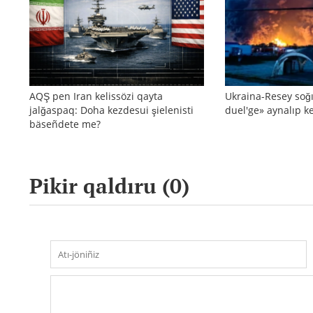
AQŞ pen Iran kelissözi qayta
Ukraina-Resey soğı
jalğaspaq: Doha kezdesui şielenisti
duel'ge» aynalıp ke
bäseñdete me?
Pikir qaldıru (
0
)