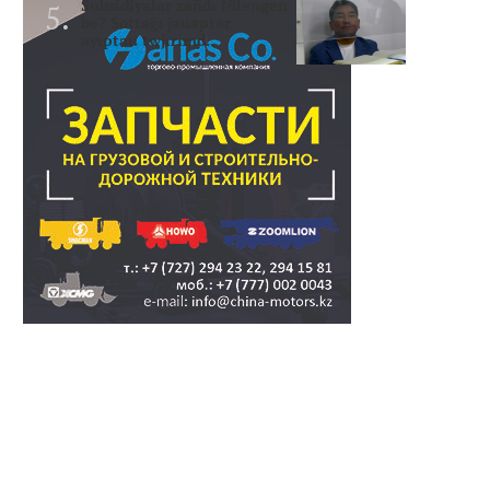
Subsidiyalar zañdı tölengen
be? Sottağı jauaptar
ayıptau twjırımd..