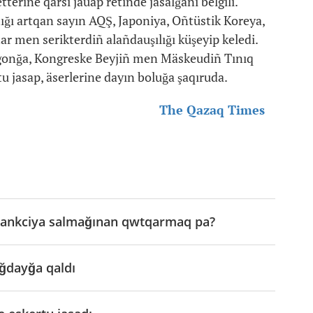
erine qarsı jauap retinde jasalğanı belgili.
ığı artqan sayın AQŞ, Japoniya, Oñtüstik Koreya,
ar men serikterdiñ alañdauşılığı küşeyip keledi.
agonğa, Kongreske Beyjiñ men Mäskeudiñ Tınıq
u jasap, äserlerine dayın boluğa şaqıruda.
The Qazaq Times
 sankciya salmağınan qwtqarmaq pa?
ğdayğa qaldı