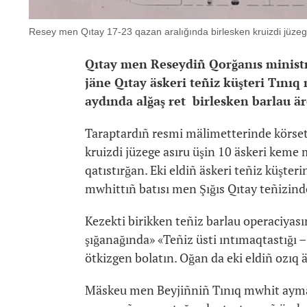
Resey men Qıtay 17-23 qazan aralığında birlesken kruizdi jüzeg
Qıtay men Reseydiñ Qorğanıs ministr
jäne Qıtay äskeri teñiz küşteri Tınıq
aydında alğaş ret birlesken barlau ä
Taraptardıñ resmi mälimetterinde körsetil
kruizdi jüzege asıru üşin 10 äskeri keme
qatıstırğan. Eki eldiñ äskeri teñiz küşte
mwhittıñ batısı men Şığıs Qıtay teñizinde
Kezekti birikken teñiz barlau operaciyas
şığanağında» «Teñiz üsti ıntımaqtastığı –
ötkizgen bolatın. Oğan da eki eldiñ ozıq ä
Mäskeu men Beyjiñniñ Tınıq mwhit ayma