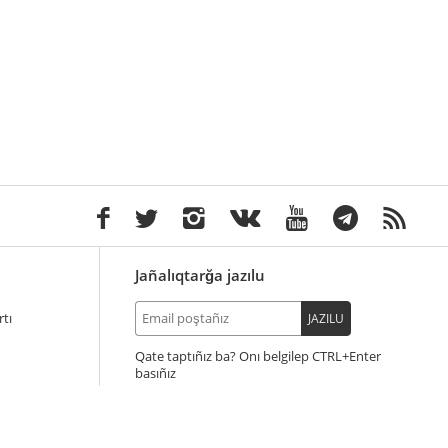
Jañalıqtarğa jazılu
tı
JAZILU
Qate taptıñız ba? Onı belgilep
+Enter
basıñız