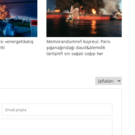
sı «energetikalıq
Memorandumnıñ küyreui: Parsı
tti
şığanağındağı dauıl&älemdik
tärtiptiñ sın sağatı soğıp twr