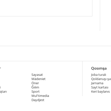
r
Qosımşa
Sayasat
Joba turalı
Mädeniet
Qoldanuşı şar
Öner
Jarnama
i
Ğılım
Sayt kartası
qtarı
Sport
Keri baylanıs
Mul'timedia
Daydjest