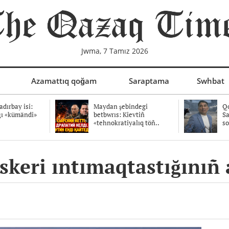
Jwma, 7 Tamız 2026
Azamattıq qoğam
Saraptama
Swhbat
dırbay isi:
Maydan şebindegi
Qo
ğı «kümändi»
betbwrıs: Kievtiñ
Sa
«tehnokratiyalıq töñ..
so
skeri ıntımaqtastığınıñ 