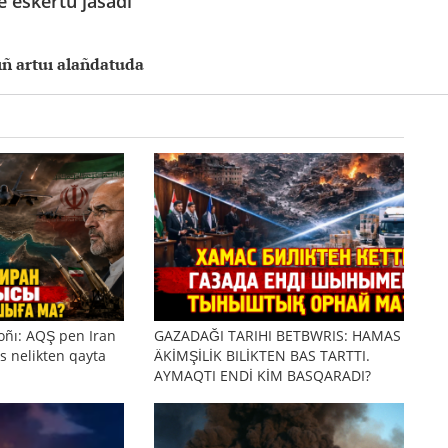
ge eskertu jasadı
ıñ artuı alañdatuda
oñı: AQŞ pen Iran
GAZADAĞI TARIHI BETBWRIS: HAMAS
s nelikten qayta
ÄKİMŞİLİK BILİKTEN BAS TARTTI.
AYMAQTI ENDİ KİM BASQARADI?