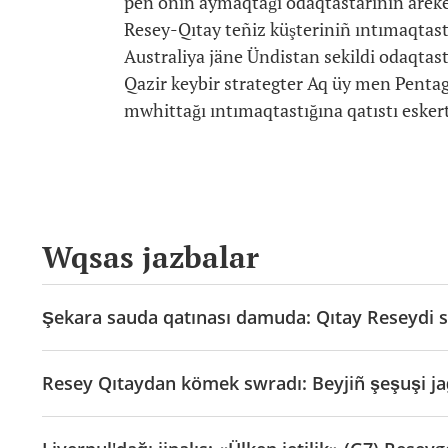
pen onıñ aymaqtağı odaqtastarınıñ ärekett
Resey-Qıtay teñiz küşteriniñ ıntımaqtast
Australiya jäne Ündistan sekildi odaqtast
Qazir keybir strategter Aq üy men Pent
mwhittağı ıntımaqtastığına qatıstı eskert
Wqsas jazbalar
Şekara sauda qatınası damuda: Qıtay Reseydi
Resey Qıtaydan kömek swradı: Beyjiñ şeşuşi ja