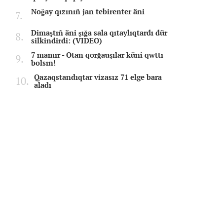
Noğay qızınıñ jan tebirenter äni
Dimaştıñ äni şığa sala qıtaylıqtardı dür
silkindirdi: (VIDEO)
7 mamır - Otan qorğauşılar küni qwttı
bolsın!
Qazaqstandıqtar vizasız 71 elge bara
aladı