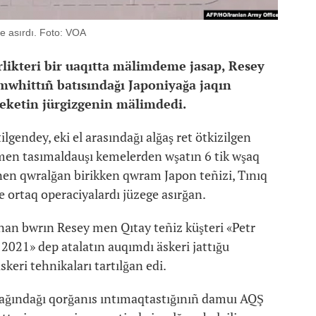
e asırdı. Foto: VOA
likteri bir uaqıtta mälimdeme jasap, Resey
 mwhittıñ batısındağı Japoniyağa jaqın
reketin jürgizgenin mälimdedi.
gendey, eki el arasındağı alğaş ret ötkizilgen
 men tasımaldauşı kemelerden wşatın 6 tik wşaq
rinen qwralğan birikken qwram Japon teñizi, Tınıq
 ortaq operaciyalardı jüzege asırğan.
ınan bwrın Resey men Qıtay teñiz küşteri «Petr
 2021» dep atalatın auqımdı äskeri jattığu
skeri tehnikaları tartılğan edi.
ğındağı qorğanıs ıntımaqtastığınıñ damuı AQŞ