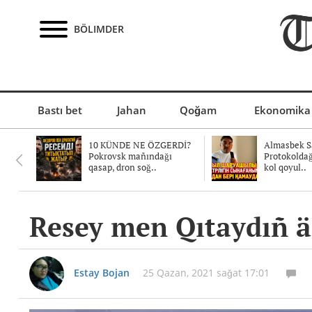
BÖLIMDER
Bastı bet
Jahan
Qoğam
Ekonomika
10 KÜNDE NE ÖZGERDİ?
Almasbek Sa
Pokrovsk mañındağı
Protokolda
qasap, dron soğ..
kol qoyul..
Resey men Qıtaydıñ ä
Estay Bojan
25 Qazan, 2021 sağat 17:01