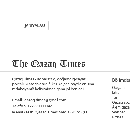
JARIYALAU
Qazaq Times - aqparattıq, qoğamdıq-sayasi
Bölimde
portalı. Materialdardıñ kez kelgen paydalanuına
Qoğam
redakciyanıñ kelisimimen ğana jol beriledi.
Jahan
Tarih
Email:
qazaq.times@gmail.com
Qazaq söz
Telefon:
+77770000042
Älem qaza
Menşik iesi:
"Qazaq Times Media Grup" QQ
Swhbat
Biznes