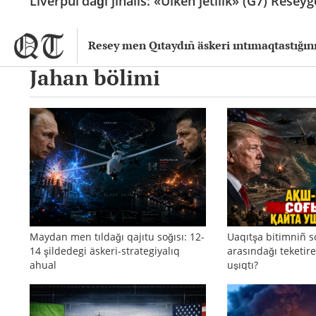
Liverpul'dağı jinalıs: «Ülken jetilik» (G7) Resey
Resey men Qıtaydıñ äskeri ıntımaqtastığın
Jahan bölimi
Maydan men tıldağı qajıtu soğısı: 12-
Uaqıtşa bitimniñ s
14 şildedegi äskeri-strategiyalıq
arasındağı teketire
ahual
uşıqtı?