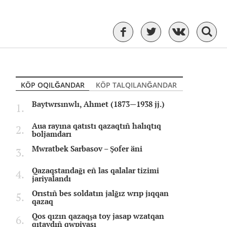
KÖP OQILĞANDAR
KÖP TALQILANĞANDAR
Baytwrsınwlı, Ahmet (1873—1938 jj.)
Aua rayına qatıstı qazaqtıñ halıqtıq
boljamdarı
Mwratbek Sarbasov – Şofer äni
Qazaqstandağı eñ las qalalar tizimi
jariyalandı
Orıstıñ bes soldatın jalğız wrıp jıqqan
qazaq
Qos qızın qazaqşa toy jasap wzatqan
qıtaydıñ qwpiyası