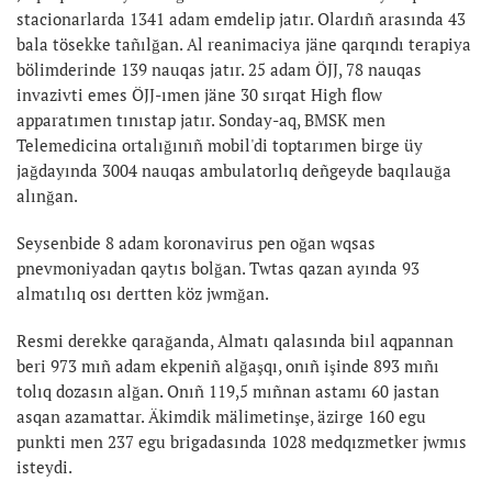
stacionarlarda 1341 adam emdelip jatır. Olardıñ arasında 43
bala tösekke tañılğan. Al reanimaciya jäne qarqındı terapiya
bölimderinde 139 nauqas jatır. 25 adam ÖJJ, 78 nauqas
invazivti emes ÖJJ-ımen jäne 30 sırqat High flow
apparatımen tınıstap jatır. Sonday-aq, BMSK men
Telemedicina ortalığınıñ mobil'di toptarımen birge üy
jağdayında 3004 nauqas ambulatorlıq deñgeyde baqılauğa
alınğan.
Seysenbide 8 adam koronavirus pen oğan wqsas
pnevmoniyadan qaytıs bolğan. Twtas qazan ayında 93
almatılıq osı dertten köz jwmğan.
Resmi derekke qarağanda, Almatı qalasında biıl aqpannan
beri 973 mıñ adam ekpeniñ alğaşqı, onıñ işinde 893 mıñı
tolıq dozasın alğan. Onıñ 119,5 mıñnan astamı 60 jastan
asqan azamattar. Äkimdik mälimetinşe, äzirge 160 egu
punkti men 237 egu brigadasında 1028 medqızmetker jwmıs
isteydi.