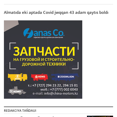
Almatıda eki aptada Covid jwqqan 43 adam qaytıs boldı
REDAKCIYA TAÑDAUI