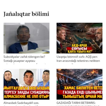
Jañalıqtar bölimi
Subsidiyalar zañdı tölengen be?
Uaqıtşa bitimniñ soñı: AQŞ pen
Sottağı jauaptar ayıptau
Iran arasındağı teketires nelikten
twjırımdarın qayta qarauğa negiz
qayta uşıqtı?
bola ala ma?
Almasbek Sadırbaydıñ sotı.
GAZADAĞI TARIHI BETBWRIS: