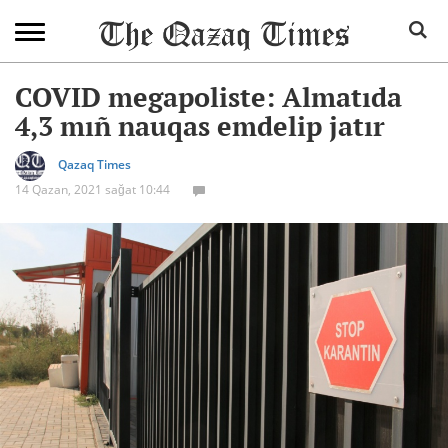
COVID megapoliste: Almatıda
4,3 mıñ nauqas emdelip jatır
Qazaq Times
14 Qazan, 2021 sağat 10:44