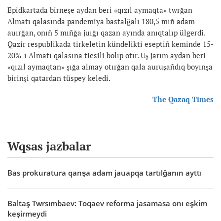
Epidkartada birneşe aydan beri «qızıl aymaqta» twrğan
Almatı qalasında pandemiya bastalğalı 180,5 mıñ adam
auırğan, onıñ 5 mıñğa juığı qazan ayında anıqtalıp ülgerdi.
Qazir respublikada tirkeletin kündelikti eseptiñ keminde 15-
20%-ı Almatı qalasına tiesili bolıp otır. Üş jarım aydan beri
«qızıl aymaqtan» şığa almay otırğan qala auruşañdıq boyınşa
birinşi qatardan tüspey keledi.
The Qazaq Times
Wqsas jazbalar
Bas prokuratura qanşa adam jauapqa tartılğanın ayttı
Baltaş Twrsımbaev: Toqaev reforma jasamasa onı eşkim
keşirmeydi