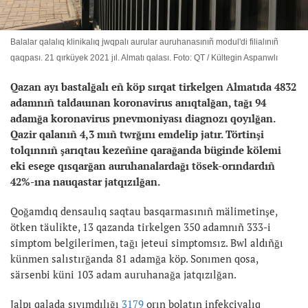
Balalar qalalıq klinikalıq jwqpalı aurular auruhanasınıñ modul'di filialınıñ
qaqpası. 21 qırküyek 2021 jıl. Almatı qalası. Foto: QT / Kültegin Aspanwlı
Qazan ayı bastalğalı eñ köp sırqat tirkelgen Almatıda 4832
adamnıñ taldauınan koronavirus anıqtalğan, tağı 94
adamğa koronavirus pnevmoniyası diagnozı qoyılğan.
Qazir qalanıñ 4,3 mıñ twrğını emdelip jatır. Törtinşi
tolqınnıñ şarıqtau kezeñine qarağanda büginde kölemi
eki esege qısqarğan auruhanalardağı tösek-orındardıñ
42%-ına nauqastar jatqızılğan.
Qoğamdıq densaulıq saqtau basqarmasınıñ mälimetinşe,
ötken täulikte, 13 qazanda tirkelgen 350 adamnıñ 333-i
simptom belgilerimen, tağı jeteui simptomsız. Bwl aldıñğı
künmen salıstırğanda 81 adamğa köp. Sonımen qosa,
särsenbi küni 103 adam auruhanağa jatqızılğan.
Jalpı qalada sıyımdılığı
3179
orın bolatın infekciyalıq