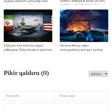
Ayıptau aktisiniñ zañsızdığı men
HAMAS ÄKİMŞİLİK BILİKTEN BAS
qoldan ösirilgen milliondar
TARTTI. AYMAQTI ENDİ KİM
BASQARADI?
AQŞ pen Iran kelissözi qayta
Ukraina-Resey soğısı
jalğaspaq: Doha kezdesui şielenisti
«energetikalıq duel'ge» aynalıp
bäseñdete me?
ketti
Pikir qaldıru (
0
)