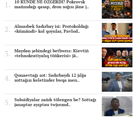
10 KÜNDE NE ÖZGERDİ? Pokrovsk
mañındağı qasap, dron soğısı jäne j..
Almasbek Sadırbay isi: Protokoldağı
«kümändi» kol qoyular, Pavlod..
Maydan şebindegi betbwrıs: Kievtiñ
«tehnokratiyalıq töñkerisi» jä..
Qonaevtağı sot: Sadırbaydı 12 jılğa
sottağısı keletinder bwqa men..
Subsidiyalar zañdı tölengen be? Sottağı
jauaptar ayıptau twjırımd..