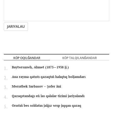
JARIYALAU
KÖP OQILĞANDAR
KÖP TALQILANĞANDAR
Baytwrsınwlı, Ahmet (1873—1938 jj.)
Aua rayına qatıstı qazaqtıñ halıqtıq boljamdarı
Mwratbek Sarbasov – Şofer äni
Qazaqstandağı eñ las qalalar tizimi jariyalandı
Orıstıñ bes soldatın jalğız wrıp jıqqan qazaq