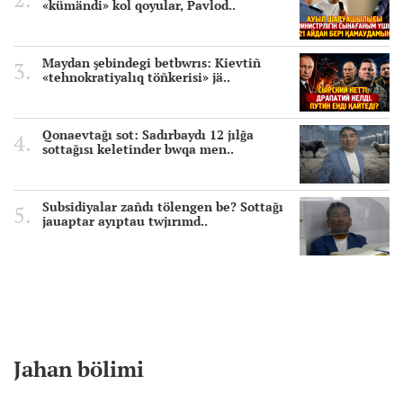
«kümändi» kol qoyular, Pavlod..
Maydan şebindegi betbwrıs: Kievtiñ
«tehnokratiyalıq töñkerisi» jä..
Qonaevtağı sot: Sadırbaydı 12 jılğa
sottağısı keletinder bwqa men..
Subsidiyalar zañdı tölengen be? Sottağı
jauaptar ayıptau twjırımd..
Jahan bölimi