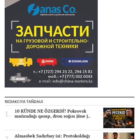
REDAKCIYA TAÑDAUI
10 KÜNDE NE ÖZGERDİ? Pokrovsk
mañındağı qasap, dron soğısı jäne j..
Almasbek Sadırbay isi: Protokoldağı