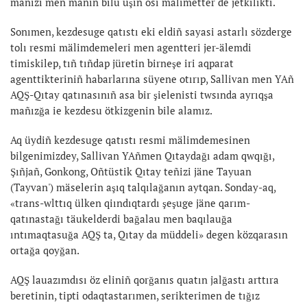
mañızı men mänin bilu üşin osı mälimetter de jetkilikti.
Sonımen, kezdesuge qatıstı eki eldiñ sayasi astarlı sözderge
tolı resmi mälimdemeleri men agentteri jer-älemdi
timiskilep, tıñ tıñdap jüretin birneşe iri aqparat
agenttikteriniñ habarlarına süyene otırıp, Sallivan men YAñ
AQŞ-Qıtay qatınasınıñ asa bir şielenisti twsında ayrıqşa
mañızğa ie kezdesu ötkizgenin bile alamız.
Aq üydiñ kezdesuge qatıstı resmi mälimdemesinen
bilgenimizdey, Sallivan YAñmen Qıtaydağı adam qwqığı,
Şıñjañ, Gonkong, Oñtüstik Qıtay teñizi jäne Tayuan
(Tayvan') mäselerin aşıq talqılağanın aytqan. Sonday-aq,
«trans-wlttıq ülken qiındıqtardı şeşuge jäne qarım-
qatınastağı täukelderdi bağalau men baqılauğa
ıntımaqtasuğa AQŞ ta, Qıtay da müddeli» degen közqarasın
ortağa qoyğan.
AQŞ lauazımdısı öz eliniñ qorğanıs quatın jalğastı arttıra
beretinin, tipti odaqtastarımen, serikterimen de tığız