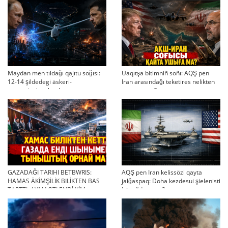
Maydan men tıldağı qajıtu soğısı:
Uaqıtşa bitimniñ soñı: AQŞ pen
12-14 şildedegi äskeri-
Iran arasındağı teketires nelikten
strategiyalıq ahual
qayta uşıqtı?
GAZADAĞI TARIHI BETBWRIS:
AQŞ pen Iran kelissözi qayta
HAMAS ÄKİMŞİLİK BILİKTEN BAS
jalğaspaq: Doha kezdesui şielenisti
TARTTI. AYMAQTI ENDİ KİM
bäseñdete me?
BASQARADI?