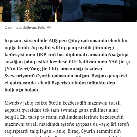
Cyurihtegi Sallivan. Foto: AP.
6 qazan, särsenbide AQŞ pen Qıtay qatınasında eleuli bir
oqiğa boldı. Aq üydiñ wlttıq qauipsizdik jönindegi
keñesşisi men QKP-nıñ bas diplomatı arasında 6 sağatqa
sozılğan jabıq esikti kezdesu ötti. Sallivan men YAñ Jie-çı
(YAn Czeçi/Yang Jie Chi) arasındağı kezdesu
Şveycariyanıñ Cyurih qalasında bolğan. Bwğan qarap eki
el qatınasında eleuli özgerister boluı mümkin dep
boljauğa boladı.
Mwnday jabıq esikte ötetin kezdesudiñ mazmwnı turalı
aqparat qwraldarı tek tam-twmdap ğana mälimet aları
belgili. Eki tarap ta resmi mälimdemelerinde kezdesudiñ
mazmwnı turalı mardımdı eşteñe aytpasa da «aşıq äri tereñ
taqırıptardı talqılağanı» anıq. Biraq, Cyurih sammitiniñ