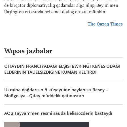
de birqatar diplomatiyalıq qadamdar alğa jıljıp, Beyjiñ men
Uaşington ortasında belsendi dialog ornauı mümkin.
The Qazaq Times
Wqsas jazbalar
QITAYDIÑ FRANCIYADAĞI ELŞİSİ BWRINĞI KEÑES ODAĞI
ELDERİNİÑ TÄUELSİZDİGİNE KÜMÄN KELTİRDİ
Ukraina dağdarısınıñ küşeyuine baylanıstı Resey –
Moñgoliya - Qıtay müddelik qatınastarı
AQŞ Tayvan'men resmi sauda kelissözderin bastaydı