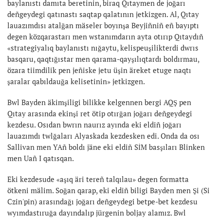
baylanıstı damıta beretinin, biraq Qıtaymen de joğarı
deñgeydegi qatınastı saqtap qalatının jetkizgen. Al, Qıtay
lauazımdısı atalğan mäseler boyınşa Beyjiñniñ eñ bayıptı
degen közqarastarı men wstanımdarın ayta otırıp Qıtaydıñ
«strategiyalıq baylanıstı nığaytu, kelispeuşilikterdi dwrıs
basqaru, qaqtığıstar men qarama-qayşılıqtardı boldırmau,
özara tiimdilik pen jeñiske jetu üşin äreket etuge naqtı
şaralar qabıldauğa kelisetinin» jetkizgen.
Bwl Bayden äkimşiligi bilikke kelgennen bergi AQŞ pen
Qıtay arasında ekinşi ret ötip otırğan joğarı deñgeydegi
kezdesu. Osıdan bwrın naurız ayında eki eldiñ joğarı
lauazımdı twlğaları Alyaskada kezdesken edi. Onda da osı
Sallivan men YAñ boldı jäne eki eldiñ SİM basşıları Blinken
men Uañ I qatısqan.
Eki kezdesude «aşıq äri tereñ talqılau» degen formatta
ötkeni mälim. Soğan qarap, eki eldiñ biligi Bayden men Şi (Si
Czin'pin) arasındağı joğarı deñgeydegi betpe-bet kezdesu
wyımdastıruğa dayındalıp jürgenin boljay alamız. Bwl