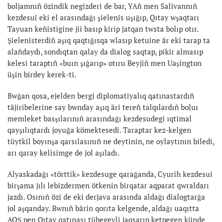
boljamnıñ özindik negizderi de bar, YAñ men Salivannıñ
kezdesui eki el arasındağı şielenis uşığıp, Qıtay wşaqtarı
Tayuan keñistigine jii basıp kirip jatqan twsta bolıp otır.
Şielenisterdiñ aşıq qaqtığısqa wlasıp ketuine är eki tarap ta
alañdaydı, sondıqtan qalay da dialog saqtap, pikir almasıp
kelesi taraptıñ «buın şığarıp» otıru Beyjiñ men Uaşington
üşin birdey kerek-ti.
Bwğan qosa, ejelden bergi diplomatiyalıq qatınastardıñ
täjiribelerine say bwnday aşıq äri tereñ talqılardıñ boluı
memleket basşılarınıñ arasındağı kezdesudegi ıqtimal
qayşılıqtardı joyuğa kömektesedi. Taraptar kez-kelgen
tüytkil boyınşa qarsılasınıñ ne deytinin, ne oylaytının biledi,
arı qaray kelisimge de jol aşıladı.
Alyaskadağı «törttik» kezdesuge qarağanda, Cyurih kezdesui
birşama jılı lebizdermen ötkenin birqatar aqparat qwraldarı
jazdı. Osınıñ özi de eki derjava arasında aldağı dialogtarğa
jol aşqanday. Bwnıñ bärin qorıta kelgende, aldağı uaqıtta
AQŞ pen Qıtay qatınası tübegeyli jaqsarıp ketpegen künde