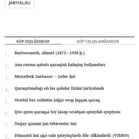
JARIYALAU
KÖP OQILĞANDAR
KÖP TALQILANĞANDAR
Baytwrsınwlı, Ahmet (1873—1938 jj.)
Aua rayına qatıstı qazaqtıñ halıqtıq boljamdarı
Mwratbek Sarbasov – Şofer äni
Qazaqstandağı eñ las qalalar tizimi jariyalandı
Orıstıñ bes soldatın jalğız wrıp jıqqan qazaq
Qos qızın qazaqşa toy jasap wzatqan qıtaydıñ qwpiyası
Noğay qızınıñ jan tebirenter äni
Dimaştıñ äni şığa sala qıtaylıqtardı dür silkindirdi: (VIDEO)