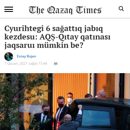
Cyurihtegi 6 sağattıq jabıq
kezdesu: AQŞ-Qıtay qatınası
jaqsaruı mümkin be?
Estay Bojan
7 Qazan, 2021 sağat 15:46