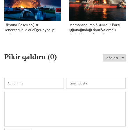
Ukraina-Resey soğısı
Memorandumnıñ küyreui: Parsı
«energetikalıq duel'ge» aynalıp
şığanağındağı dauıl&älemdik
ketti
tärtiptiñ sın sağatı soğıp twr
Pikir qaldıru (
0
)