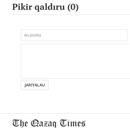
Pikir qaldıru (
0
)
JARIYALAU