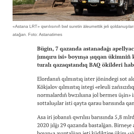
«Astana LRT» qwrılısınıñ bwl suretin äleumettik jeli qoldanuşıl
atağan. Foto: Astanatimes
Bügin, 7 qazanda astanadağı apellyac
jımqıru isi» boyınşa şıqqan ükimniñ 
turalı qazaqstandıq BAQ ökilderi hab
Elordanıñ qılmıstıq ister jönindegi sot 
Kökjalov qılmıstıq istegi «eleuli zañsızdı
normalardıñ bwzıluına jol bermes üşin» i
sottaluşılar isti qayta qarau barısında q
Asa iri jobanıñ qwrılısı barısında 5,8 mlrd
2020 jılğı 29 qazanda bastalğan. Birneşe 
boyınşa ayıptalğan jeti küdiktige ükim şığ