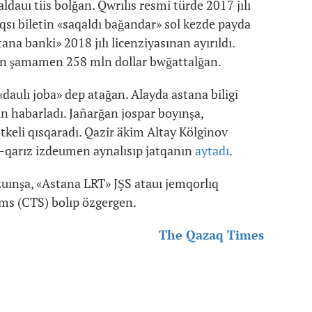
ldauı tiis bolğan. Qwrılıs resmi türde 2017 jılı
qsı biletin «saqaldı bağandar» sol kezde payda
na banki» 2018 jılı licenziyasınan ayırıldı.
ngen şamamen 258 mln dollar bwğattalğan.
«daulı joba» dep atağan. Alayda astana biligi
in habarladı. Jañarğan jospar boyınşa,
ötkeli qısqaradı. Qazir äkim Altay Kölginov
a-qarız izdeumen aynalısıp jatqanın
aytadı
.
uınşa, «Astana LRT» JŞS atauı jemqorlıq
ms (CTS) bolıp özgergen.
The Qazaq Times