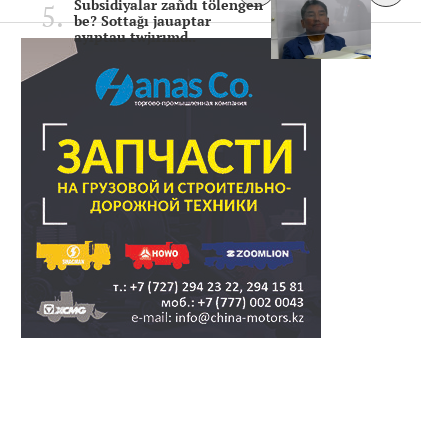
Subsidiyalar zañdı tölengen
be? Sottağı jauaptar
ayıptau twjırımd..