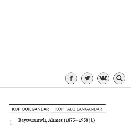
KÖP OQILĞANDAR
KÖP TALQILANĞANDAR
Baytwrsınwlı, Ahmet (1873—1938 jj.)