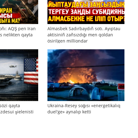
oñı: AQŞ pen Iran
Almasbek Sadırbaydıñ sotı. Ayıptau
s nelikten qayta
aktisiniñ zañsızdığı men qoldan
ösirilgen milliondar
sözi qayta
Ukraina-Resey soğısı «energetikalıq
zdesui şielenisti
duel'ge» aynalıp ketti