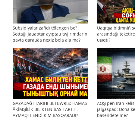
Subsidiyalar zañdı tölengen be?
Uaqıtşa bitimniñ s
Sottağı jauaptar ayıptau twjırımdarın
arasındağı teketire
qayta qarauğa negiz bola ala ma?
uşıqtı?
GAZADAĞI TARIHI BETBWRIS: HAMAS
AQŞ pen Iran kelis
ÄKİMŞİLİK BILİKTEN BAS TARTTI.
jalğaspaq: Doha ke
AYMAQTI ENDİ KİM BASQARADI?
bäseñdete me?