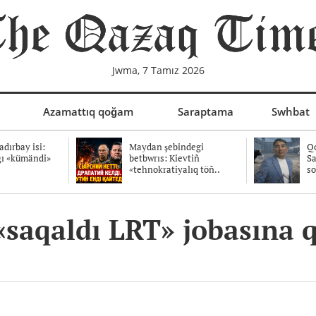
Jwma, 7 Tamız 2026
Azamattıq qoğam
Saraptama
Swhbat
dırbay isi:
Maydan şebindegi
Qo
ğı «kümändi»
betbwrıs: Kievtiñ
Sa
«tehnokratiyalıq töñ..
so
«saqaldı LRT» jobasına q