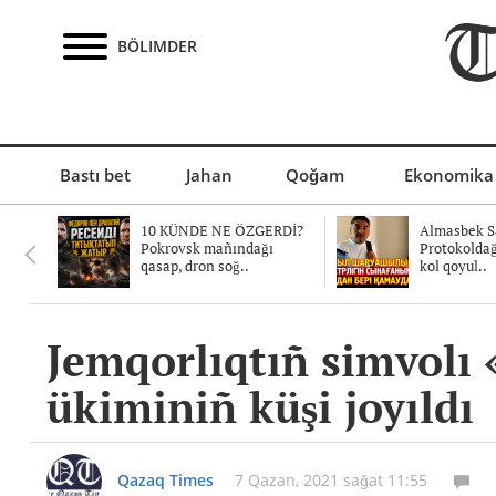
BÖLIMDER
Bastı bet
Jahan
Qoğam
Ekonomika
10 KÜNDE NE ÖZGERDİ?
Almasbek Sa
Pokrovsk mañındağı
Protokolda
qasap, dron soğ..
kol qoyul..
Jemqorlıqtıñ simvolı 
ükiminiñ küşi joyıldı
Qazaq Times
7 Qazan, 2021 sağat 11:55