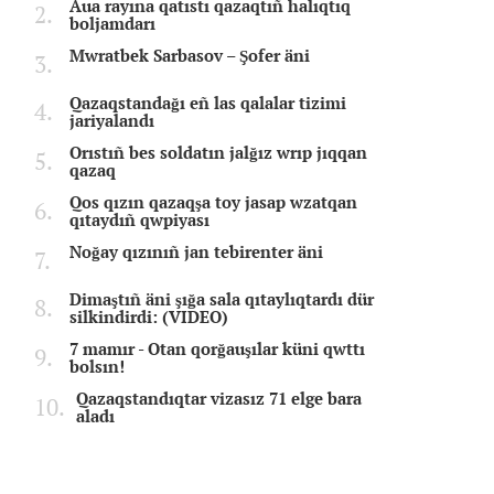
Aua rayına qatıstı qazaqtıñ halıqtıq
boljamdarı
Mwratbek Sarbasov – Şofer äni
Qazaqstandağı eñ las qalalar tizimi
jariyalandı
Orıstıñ bes soldatın jalğız wrıp jıqqan
qazaq
Qos qızın qazaqşa toy jasap wzatqan
qıtaydıñ qwpiyası
Noğay qızınıñ jan tebirenter äni
Dimaştıñ äni şığa sala qıtaylıqtardı dür
silkindirdi: (VIDEO)
7 mamır - Otan qorğauşılar küni qwttı
bolsın!
Qazaqstandıqtar vizasız 71 elge bara
aladı