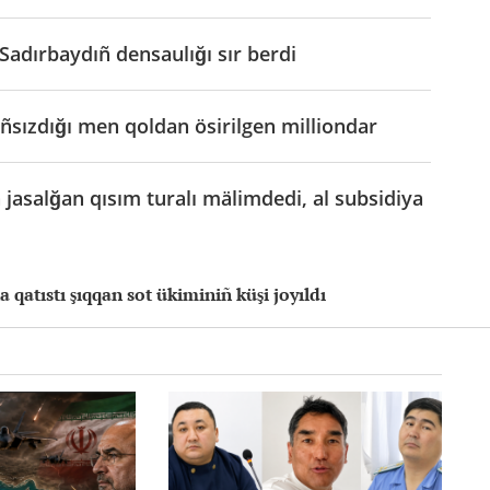
adırbaydıñ densaulığı sır berdi
ñsızdığı men qoldan ösirilgen milliondar
asalğan qısım turalı mälimdedi, al subsidiya
 qatıstı şıqqan sot ükiminiñ küşi joyıldı