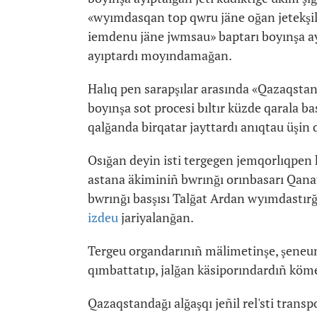
«wyımdasqan top qwru jäne oğan jetekşili
iemdenu jäne jwmsau» baptarı boyınşa ayı
ayıptardı moyındamağan.
Halıq pen sarapşılar arasında «Qazaqstand
boyınşa sot procesi bıltır küzde qarala ba
qalğanda birqatar jayttardı anıqtau üşin q
Osığan deyin isti tergegen jemqorlıqpen 
astana äkiminiñ bwrınğı orınbasarı Qan
bwrınğı basşısı Talğat Ardan wyımdastır
izdeu
jariyalanğan.
Tergeu organdarınıñ mälimetinşe, şeneun
qımbattatıp, jalğan käsiporındardıñ köme
Qazaqstandağı alğaşqı jeñil rel'sti transp