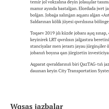
temir jol vokzalına deyin jolauşılar tasıma
mamır ayında bastalğan. Elordada jwrt ja
bolğan. Jobağa salınğan aqşanı alğan «Asta
Saldarınan kölik jüyesi qwrılısına böli
Toqaev 2019 jılı küzde jobanı aşıq sınap, 
keyinirek LRT qwrılısın jalğastıra beretin
stanciyalar men jerastı jayau jürginşiler 
jobanıñ boyına qan jürgizetin investiciy
Aqparat qwraldarınıñ biri QazTAG-tıñ jaz
dauınan keyin City Transportation Syste
Wqsas jazbalar