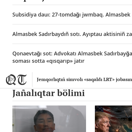
Subsidiya dauı: 27-tomdağı jwmbaq. Almasbek S
Almasbek Sadırbaydıñ sotı. Ayıptau aktisiniñ za
Qonaevtağı sot: Advokatı Almasbek Sadırbayğa j
soması sotta «qısqarıp» jatır
Jemqorlıqtıñ simvolı «saqaldı LRT» jobasına
Jañalıqtar bölimi