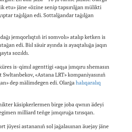
k etu» jäne «özine senip tapsırılğan mülikti
ptar tağılğan edi. Sottalğandar tağılğan
ağı jemqorlıqtıñ iri somvolı» atalıp ketken is
stağan edi. Biıl säuir ayında is ayaqtaluğa jaqın
ayta sozıldı.
küres is-qimıl agenttigi «aqşa jımqıru shemasın
at Swltanbekov, «Astana LRT» kompaniyasınıñ
ğan» dep mälimdegen edi. Olarğa
halıqaralıq
ikter käsipkerlermen birge joba qwnın ädeyi
gimen milliard teñge jımqıruğa tırısqan.
ort jüyesi astananıñ sol jağalauınan äuejay jäne