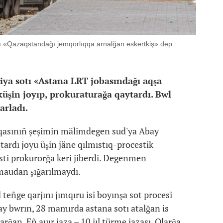
arı «Qazaqstandağı jemqorlıqqa arnalğan eskertkiş» dep
iya sotı «Astana LRT jobasındağı aqşa
küşin joyıp, prokuraturağa qaytardı. Bwl
arladı.
alqasınıñ şeşimin mälimdegen sud'ya Abay
qtardı joyu üşin jäne qılmıstıq-procestik
sti prokurorğa keri jiberdi. Degenmen
amaudan şığarılmaydı.
 teñge qarjını jımqıru isi boyınşa sot procesi
ay bwrın, 28 mamırda astana sotı atalğan is
arğan. Eñ auır jaza – 10 jıl türme jazası. Olarğa