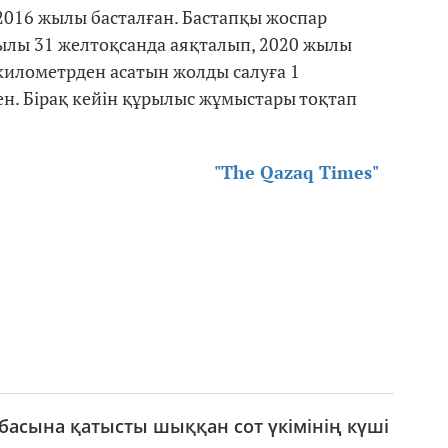
 2016 жылы басталған. Бастапқы жоспар
лы 31 желтоқсанда аяқталып, 2020 жылы
2 километрден асатын жолды салуға 1
н. Бірақ кейін құрылыс жұмыстары тоқтап
"The Qazaq Times"
асына қатысты шыққан сот үкімінің күші