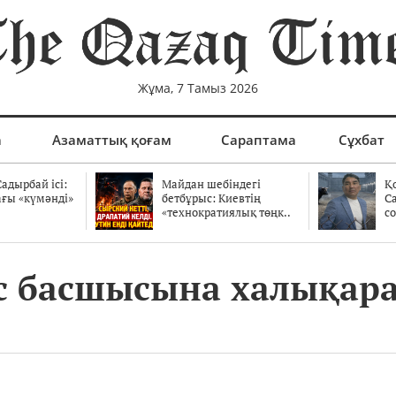
Жұма, 7 Тамыз 2026
а
Азаматтық қоғам
Сараптама
Сұхбат
адырбай ісі:
Майдан шебіндегі
Қ
ағы «күмәнді»
бетбұрыс: Киевтің
С
.
«технократиялық төңк..
со
кс басшысына халықара