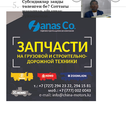
Субсидиялар заңды
төленген бе? Соттағы
жауаптар айыптау
тұжырымда..