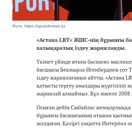
Фото: https://sputniknews.kz
«Астана LRT» ЖШС-нің бұрынғы ба
халықаралық іздеу жарияланды.
Үкімет үйінде өткен баспасөз маслих
басшысы Бекмырза Игенбердиев сот Т
іздеу жариялағанын айтты. «Астана L
қатысты тергеу амалдары жүргізіліп ж
жариялай алмаймыз. Бұл мәселе 2008 ж
Осыған дейін Сыбайлас жемқорлыққа қ
бұрынғы басшысының атынан қылмыстық
жолдаған. Қазіргі уақытта Интерпол о