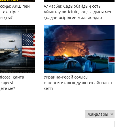
 соңы: АҚШ пен
Алмасбек Садырбайдың соты.
текетірес
Айыптау актісінің заңсыздығы мен
шықты?
қолдан өсірілген миллиондар
іссөзі қайта
Украина-Ресей соғысы
ездесуі
«энергетикалық дуэльге» айналып
дете ме?
кетті