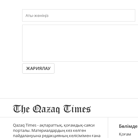
ЖАРИЯЛАУ
Qazaq Times - ақпараттық, қоғамдық-саяси
Бөлімде
порталы. Материалдардың кез келген
Қоғам
пайдалануына редакцияның келісімімен ғана