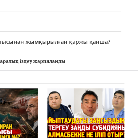
ұрылысынан жымқырылған қаржы қанша?
қаралық іздеу жарияланды