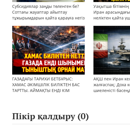
Субсидиялар заңды төленген бе?
Уақытша бітімнің
Соттағы жауаптар айыптау
Иран арасындағы 
тұжырымдарын қайта қарауға негіз
неліктен қайта у
бола ала ма?
ГАЗАДАҒЫ ТАРИХИ БЕТБҰРЫС:
АҚШ пен Иран кел
ХАМАС ӘКІМШІЛІК БИЛІКТЕН БАС
жалғаспақ: Доха к
ТАРТТЫ. АЙМАҚТЫ ЕНДІ КІМ
шиеленісті бәсең
БАСҚАРАДЫ?
Пікір қалдыру (
0
)