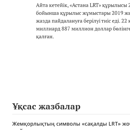
Айта кетейік, «Астана LRT» құрылысы
бойынша құрылыс жұмыстары 2019 жы
жазда пайдалануға берілуі тиіс еді. 2
миллиард 887 миллион доллар бөлінге
қалған.
Ұқсас жазбалар
Жемқорлықтың символы «сақалды LRT» жоб