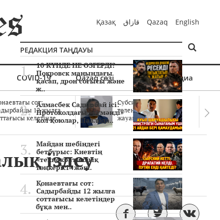
Қазақ
قازاق
Qazaq
English
РЕДАКЦИЯ ТАҢДАУЫ
10 КҮНДЕ НЕ ӨЗГЕРДІ?
Покровск маңындағы
COVID-19
Qazaq сөзі
Мультимедиа
қасап, дрон соғысы және
ж..
онаевтағы сот:
Субсидиялар заңды
Алмасбек Садырбай ісі:
адырбайды 12 жылға
төленген бе? Соттағы
Протоколдағы «күмәнді»
ттағысы келетінде..
жауаптар айыптау..
кол қоюлар, Павлода..
Майдан шебіндегі
лық іздеу
бетбұрыс: Киевтің
«технократиялық
төңкерісі» жән..
Қонаевтағы сот:
Садырбайды 12 жылға
соттағысы келетіндер
бұқа мен..