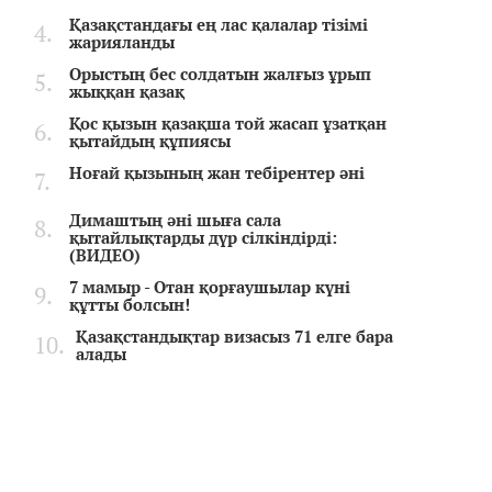
Қазақстандағы ең лас қалалар тізімі
жарияланды
Орыстың бес солдатын жалғыз ұрып
жыққан қазақ
Қос қызын қазақша той жасап ұзатқан
қытайдың құпиясы
Ноғай қызының жан тебірентер әні
Димаштың әні шыға сала
қытайлықтарды дүр сілкіндірді:
(ВИДЕО)
7 мамыр - Отан қорғаушылар күні
құтты болсын!
Қазақстандықтар визасыз 71 елге бара
алады