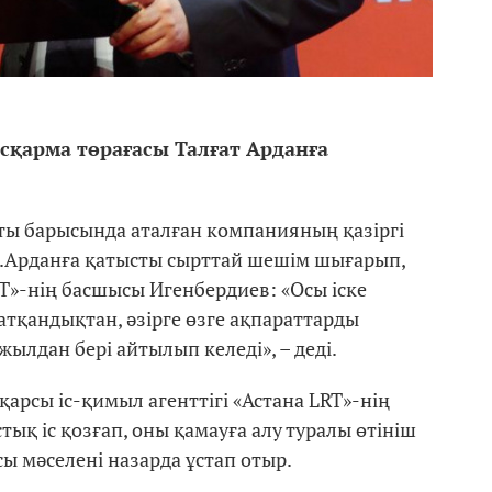
сқарма төрағасы Талғат Арданға
аты барысында аталған компанияның қазіргі
.Арданға қатысты сырттай шешім шығарып,
RT»-нің басшысы Игенбердиев: «Осы іске
атқандықтан, әзірге өзге ақпараттарды
ылдан бері айтылып келеді», – деді.
арсы іс-қимыл агенттігі «Астана LRT»-нің
 іс қозғап, оны қамауға алу туралы өтініш
сы мәселені назарда ұстап отыр.