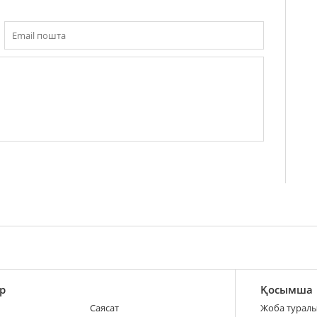
р
Қосымша
Саясат
Жоба турал