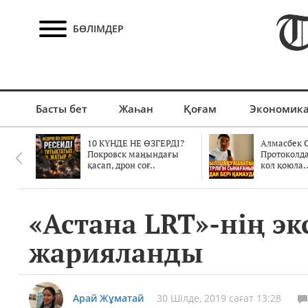
БӨЛІМДЕР
Басты бет
Жаһан
Қоғам
Экономик
10 КҮНДЕ НЕ ӨЗГЕРДІ?
Алмасбек С
Покровск маңындағы
Протоколд
қасап, дрон соғ..
кол қоюла.
«Астана LRT»-нің э
жарияланды
Арай Жұматай
30 Шілде, 2019 сағат 13:28