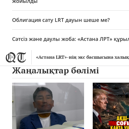
жойылды
Облигация сату LRT дауын шеше ме?
Сәтсіз және даулы жоба: «Астана ЛРТ» қ
«Астана LRT»-нің экс басшысына халы
Жаңалықтар бөлімі