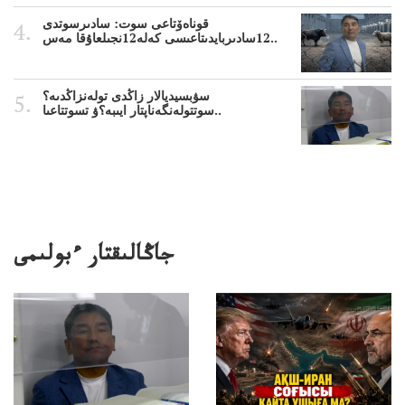
قوناەۆتاعى سوت: سادىرسوتدى
12سادىربايدىتاعىسى كەلە12نجىلعاۇقا مەس..
سۋبسيديالار زاڭدى تولەنزاڭدىە؟
سوتتولەنگەناپتار ايىبە؟ۋ تسوتتاعىا..
جاڭالىقتار ءبولىمى