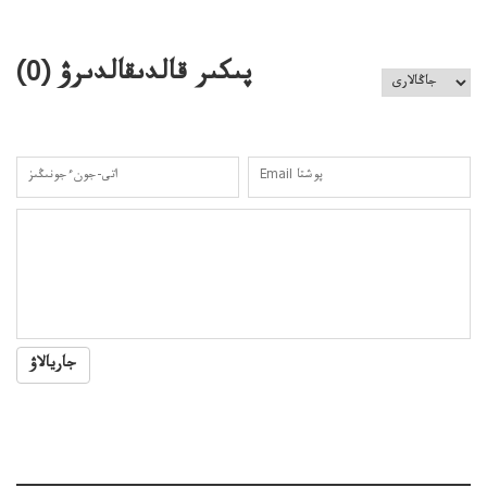
باسەڭدەتدوحا؟
كەزدەسۋىشيەلەنىستىباسەڭدەتەمە؟
پىكىر قالدىقالدىرۋ (
0
)
جاريالاۋ