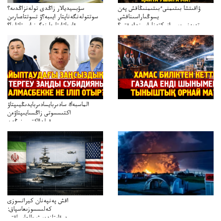
ۋاقىتشا بىتىمنىءبىتىمنىڭاقش پەن
سۋبسيديالار زاڭدى تولەنزاڭدىە؟
يسوڭىاراسىناقشى
سوتتولەنگەناپتار ايىبە؟ۋ تسوتتاعىارىن
تەپەنىرەسيرانىكتەناراسىنداعىقتى؟
قايجاۋاپتارعا نەگىز ايىپتاۋا ما؟
تەكەتىرەسنەلىكتەنقايتاۋشىقتى؟
تۇجىرىمدارىنقايتاقاراۋعانەگىزبولاالاما؟
الماسبەك سادىربايسادىربايدىڭيىپتاۋ
اكتىسسوتى زاڭسىايىپتاۋەن
قولدااكتىسىنىڭەن
ميلليونزاڭسىزدىعىمەنقولدانوسىرىلگەنميلليوندار
اقش پەنپەنان كيرانسوزى
كەلىسسوزىعاسپاق:
دوقايتازدەسۋىجالعاسپاقتى