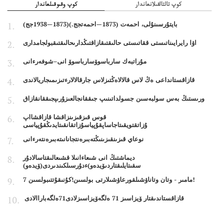
كوپ تالتالقىلانعاندار
كوپ وقىوقىلعاندار
بايتۇرسىنۇلى، احمەت (1873—احمەتجج.)(1873—1938جج)
اۋا رايرايىناتىستى ققاتىستى حالىقتىقازاقتىڭدارىحالىقتىقبولجامدارى
مۇراتبەك سارباسوۆسارباسوۆ انى–شوفەرءانى
قازاقستانداعى ەڭ لاس قالالاەڭتىزلاس جارقالالارءتىزىمىجاريالاندى
ورىستىڭ بەس سولبەسىن جسولداتىنىپ جىققانجالعىزۇرىپجىققانقازاق
قوس قىزقىزىنزاقشا قازاقشااپ
ۇزاتقتويقىتاجاساپقۇپياسۇزاتقانقىتايدىڭقۇپياسى
نوعاي قىزىنقىزىنىڭتەبىرەنتجانانىتەبىرەنتەرءانى
ديماشتىڭ انى شىعاءانىلا قشىعالىقتاسالادۇر
سقىتايلىقتاردىۆيدەو)ءدۇرسىلكىندىردى(ۆيدەو)
7 مامىر - وتان وتاناۋشىلقورعاۋشىلارتى بولسىن!كۇنىقۇتتىبولسىن!
قازاقستاندىقتار ۆيزاسىز 71 ەلگەۆيزاسىزلادى71ەلگەباراالادى