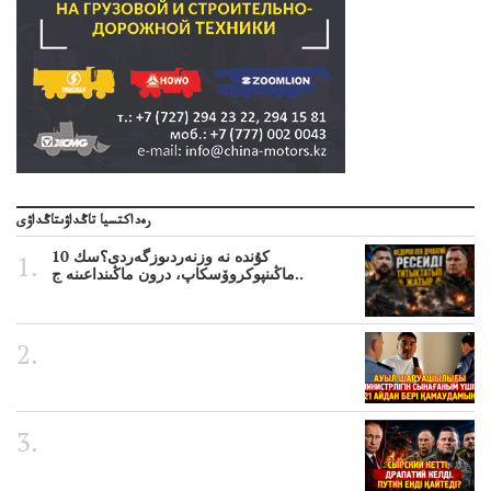
رەداكتسيا تاڭداۋىتاڭداۋى
10 كۇندە نە وزنەردىوزگەردى؟سك
ماڭىنپوكروۆسكاپ، درون ماڭىنداعىنە ج..