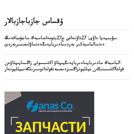
ۇقساس جازباجازبالار
سۋبسيديا داۋى: 27داۋىداعى ج27بتومداعىاسبەك ساجۇمباقدىڭ
دەنسالماسبەكىر بەردىسادىربايدىڭدەنساۋلىعىسىربەردى
الماسبەك سادىربايسادىربايدىڭيىپتاۋ اكتىسسوتى زاڭسىايىپتاۋەن
قولدااكتىسىنىڭەن ميلليونزاڭسىزدىعىمەنقولدانوسىرىلگەنميلليوندار