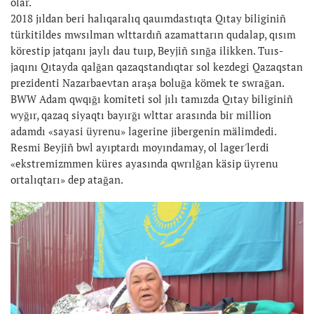
olar.
2018 jıldan beri halıqaralıq qauımdastıqta Qıtay biliginiñ
türkitildes mwsılman wlttardıñ azamattarın qudalap, qısım
körestip jatqanı jaylı dau tuıp, Beyjiñ sınğa ilikken. Tuıs-
jaqını Qıtayda qalğan qazaqstandıqtar sol kezdegi Qazaqstan
prezidenti Nazarbaevtan araşa boluğa kömek te swrağan.
BWW Adam qwqığı komiteti sol jılı tamızda Qıtay biliginiñ
wyğır, qazaq siyaqtı bayırğı wlttar arasında bir million
adamdı «sayasi üyrenu» lagerine jibergenin mälimdedi.
Resmi Beyjiñ bwl ayıptardı moyındamay, ol lager'lerdi
«ekstremizmmen küres ayasında qwrılğan käsip üyrenu
ortalıqtarı» dep atağan.