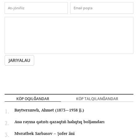
JARIYALAU
KÖP OQILĞANDAR
KÖP TALQILANĞANDAR
Baytwrsınwlı, Ahmet (1873—1938 jj.)
Aua rayına qatıstı qazaqtıñ halıqtıq boljamdarı
Mwratbek Sarbasov – Şofer äni