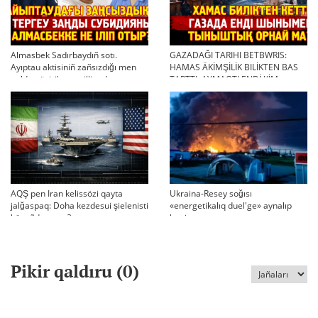
Almasbek Sadırbaydıñ sotı.
GAZADAĞI TARIHI BETBWRIS:
Ayıptau aktisiniñ zañsızdığı men
HAMAS ÄKİMŞİLİK BILİKTEN BAS
qoldan ösirilgen milliondar
TARTTI. AYMAQTI ENDİ KİM
BASQARADI?
AQŞ pen Iran kelissözi qayta
Ukraina-Resey soğısı
jalğaspaq: Doha kezdesui şielenisti
«energetikalıq duel'ge» aynalıp
bäseñdete me?
ketti
Pikir qaldıru (
0
)