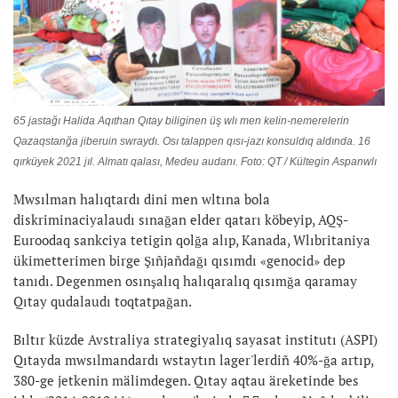
65 jastağı Halida Aqıthan Qıtay biliginen üş wlı men kelin-nemerelerin
Qazaqstanğa jiberuin swraydı. Osı talappen qısı-jazı konsuldıq aldında. 16
qırküyek 2021 jıl. Almatı qalası, Medeu audanı. Foto: QT / Kültegin Aspanwlı
Mwsılman halıqtardı dini men wltına bola
diskriminaciyalaudı sınağan elder qatarı köbeyip, AQŞ-
Euroodaq sankciya tetigin qolğa alıp, Kanada, Wlıbritaniya
ükimetterimen birge Şıñjañdağı qısımdı «genocid» dep
tanıdı. Degenmen osınşalıq halıqaralıq qısımğa qaramay
Qıtay qudalaudı toqtatpağan.
Bıltır küzde Avstraliya strategiyalıq sayasat institutı (ASPI)
Qıtayda mwsılmandardı wstaytın lager'lerdiñ 40%-ğa artıp,
380-ge jetkenin mälimdegen. Qıtay aqtau äreketinde bes