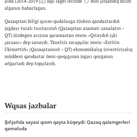
jılda (2014-2019 j.j.) oqu lager'lerinde 7,7 mln şıñjañdıq bilim
alğanın habarlağan.
Qazaqstan biligi qısım-qudalauğa tüsken qandastardıñ
jağdayı turalı tuıstarınıñ (Qazaqstan azamatı sanalatın –
QT) jüzdegen arızına qaramastan mwnı «Qıtaydıñ işki
şaruası» dep sanaydı. Täuelsiz sarapşılar mwnı «Estitin
Ükimettiñ» (Qazaqstannıñ – QT) ekonomikalıq-investiciyalıq
müddeni qandastar ömir-qwqığınan joğarı qoyğanın
añğartadı dep topşılaydı.
Wqsas jazbalar
Şıñjañda sayasi qısım qayta küşeydi: Qazaq qalamgerleri
qamaluda