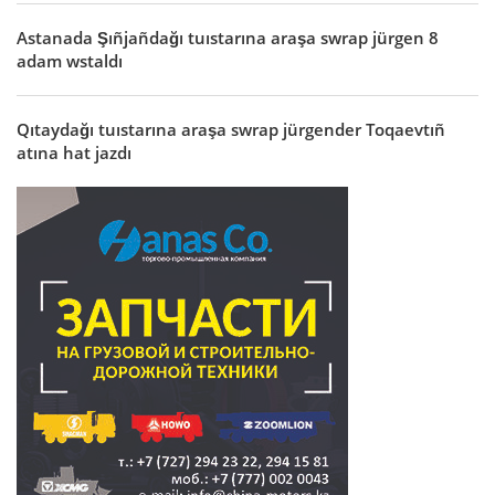
Astanada Şıñjañdağı tuıstarına araşa swrap jürgen 8
adam wstaldı
Qıtaydağı tuıstarına araşa swrap jürgender Toqaevtıñ
atına hat jazdı