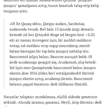
jazıqsız" qamalğanın aytıp, tuısın bosatudı talap etip kelip
twrğanın ayttı.
«Ol İle Qazaq oblısı, Qorğas audanı, Sarıbwlaq
audanında twradı. Bwl bala 13 jasında jazğı demalıs
kezinde (ol kez Qıtaydıñ dinge jol bergen kezi – G.Ö)
eki ay namaz üyrengeni üşin, bir auıldıñ moldasın
wstap, sol moldanı wrıp-soğıp moyındatıp, meniñ
balam bastağan bir top bala jazıqsız sottalıp otır.
Bauırımnıñ jalğız balası. Bauırım auruşañ boldı. Ol
jerde arızdanuğa qwqığıñ joq. Arızdansañ, alıp ketedi.
Sol üşin men Qazaqstanda bauırımnıñ balası jazıqsız
ekenin jäne 2016 jıldan beri wstalğandardıñ bäriniñ
jazıqsız ekenin aytıp, arızdanıp jürmin. Bauırımnıñ
balasın şapşañ bosatsın» dedi Gülbaran Ömiräli.
Narazılar talaptarı orındalmasa, elşilik aldında qonatının
jetkizdi. «Osında jatamız, qonamız. Meyli, üsip ölermiz» dedi