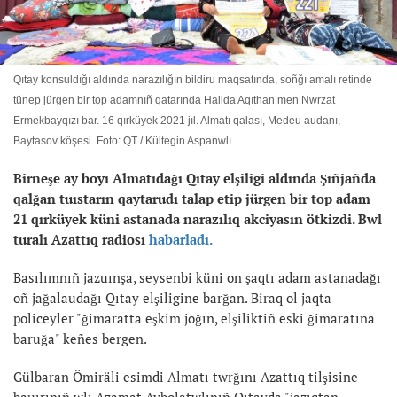
Qıtay konsuldığı aldında narazılığın bildiru maqsatında, soñğı amalı retinde
tünep jürgen bir top adamnıñ qatarında Halida Aqıthan men Nwrzat
Ermekbayqızı bar. 16 qırküyek 2021 jıl. Almatı qalası, Medeu audanı,
Baytasov köşesi. Foto: QT / Kültegin Aspanwlı
Birneşe ay boyı Almatıdağı Qıtay elşiligi aldında Şıñjañda
qalğan tuıstarın qaytarudı talap etip jürgen bir top adam
21 qırküyek küni astanada narazılıq akciyasın ötkizdi. Bwl
turalı Azattıq radiosı
habarladı.
Basılımnıñ jazuınşa, seysenbi küni on şaqtı adam astanadağı
oñ jağalaudağı Qıtay elşiligine barğan. Biraq ol jaqta
policeyler "ğimaratta eşkim joğın, elşiliktiñ eski ğimaratına
baruğa" keñes bergen.
Gülbaran Ömiräli esimdi Almatı twrğını Azattıq tilşisine
bauırınıñ wlı Azamat Aybolatwlınıñ Qıtayda "jazıqtan-