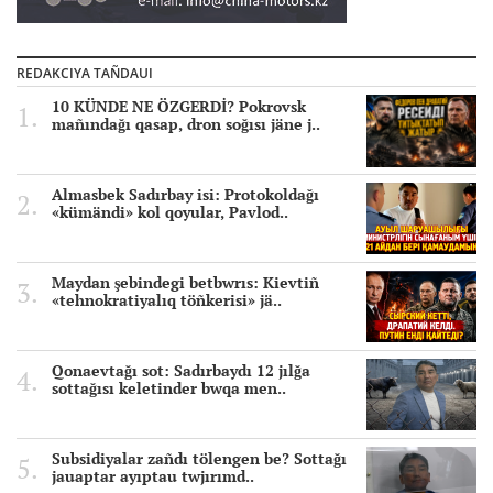
REDAKCIYA TAÑDAUI
10 KÜNDE NE ÖZGERDİ? Pokrovsk
mañındağı qasap, dron soğısı jäne j..
Almasbek Sadırbay isi: Protokoldağı
«kümändi» kol qoyular, Pavlod..
Maydan şebindegi betbwrıs: Kievtiñ
«tehnokratiyalıq töñkerisi» jä..
Qonaevtağı sot: Sadırbaydı 12 jılğa
sottağısı keletinder bwqa men..
Subsidiyalar zañdı tölengen be? Sottağı
jauaptar ayıptau twjırımd..