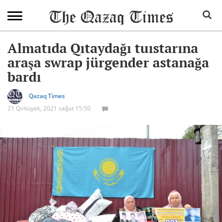
Almatıda Qıtaydağı tuıstarına
araşa swrap jürgender astanağa
bardı
Qazaq Times
21 Qırküyek, 2021 sağat 15:50