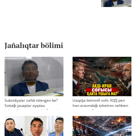
Jañalıqtar bölimi
Subsidiyalar zañdı tölengen be?
Uaqıtşa bitimniñ soñı: AQŞ pen
Sottağı jauaptar ayıptau
Iran arasındağı teketires nelikten
twjırımdarın qayta qarauğa negiz
qayta uşıqtı?
bola ala ma?