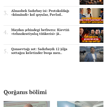
Almasbek Sadırbay isi: Protokoldağı
«kümändi» kol qoyular, Pavlod..
Maydan şebindegi betbwrıs: Kievtiñ
«tehnokratiyalıq töñkerisi» jä..
Qonaevtağı sot: Sadırbaydı 12 jılğa
sottağısı keletinder bwqa men..
Qorğanıs bölimi