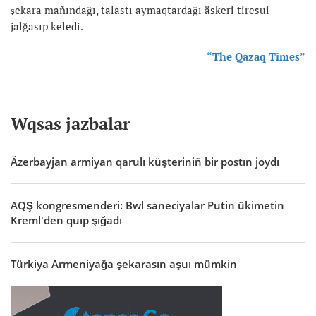
şekara mañındağı, talastı aymaqtardağı äskeri tiresui
jalğasıp keledi.
“The Qazaq Times”
Wqsas jazbalar
Äzerbayjan armiyan qarulı küşteriniñ bir postın joydı
AQŞ kongresmenderi: Bwl saneciyalar Putin ükimetin
Kreml'den quıp şığadı
Türkiya Armeniyağa şekarasın aşuı mümkin