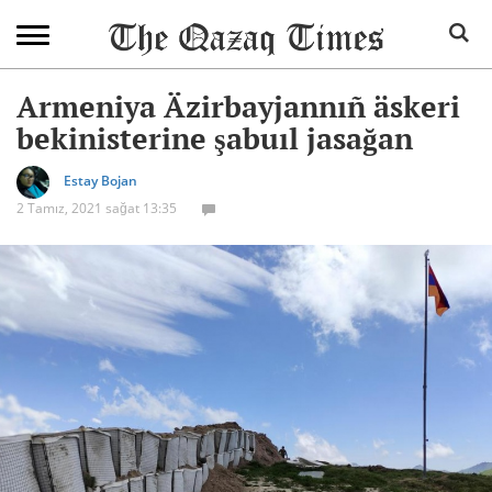
Armeniya Äzirbayjannıñ äskeri
bekinisterine şabuıl jasağan
Estay Bojan
2 Tamız, 2021 sağat 13:35