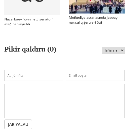
Moñğoliya astanasında jappay
Nazarbaev "qwrmetti senator"
narazılıq şeruleri ötti
atağınan ayırıldı
Pikir qaldıru (
0
)
JARIYALAU