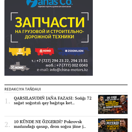
REDAKCIYA TAÑDAUI
QARSILASUDIÑ JAÑA FAZASI: Soñğı 72
sağat soğıstıñ qay bağıtqa ket..
10 KÜNDE NE ÖZGERDİ? Pokrovsk
mañındağı qasap, dron soğısı jäne j..