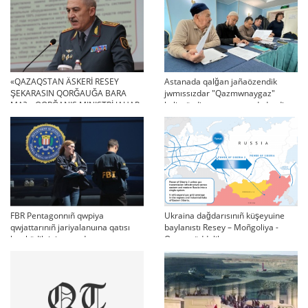
«QAZAQSTAN ÄSKERİ RESEY
Astanada qalğan jañaözendik
ŞEKARASIN QORĞAUĞA BARA
jwmıssızdar "Qazmwnaygaz"
MA?»: QORĞANIS MINISTRİ JAUAP
kelissözdi toqtatıp tastadı deydi
BERDİ
FBR Pentagonnıñ qwpiya
Ukraina dağdarısınıñ küşeyuine
qwjattarınıñ jariyalanuına qatısı
baylanıstı Resey – Moñgoliya -
bar küdiktini qamadı
Qıtay müddelik qatınastarı