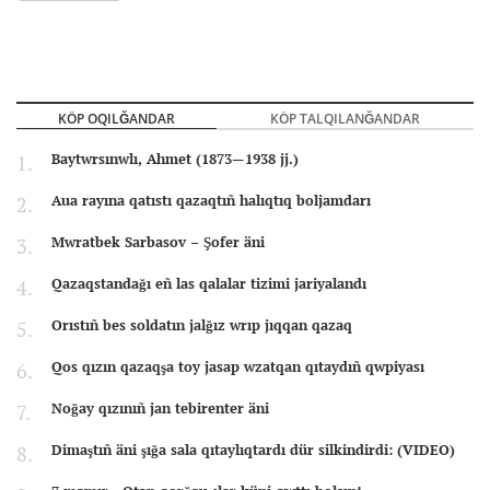
KÖP OQILĞANDAR
KÖP TALQILANĞANDAR
Baytwrsınwlı, Ahmet (1873—1938 jj.)
Aua rayına qatıstı qazaqtıñ halıqtıq boljamdarı
Mwratbek Sarbasov – Şofer äni
Qazaqstandağı eñ las qalalar tizimi jariyalandı
Orıstıñ bes soldatın jalğız wrıp jıqqan qazaq
Qos qızın qazaqşa toy jasap wzatqan qıtaydıñ qwpiyası
Noğay qızınıñ jan tebirenter äni
Dimaştıñ äni şığa sala qıtaylıqtardı dür silkindirdi: (VIDEO)