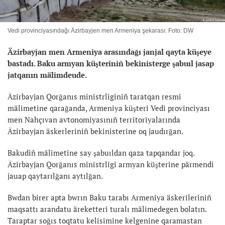
Vedi provinciyasındağı Äzirbayjen men Armeniya şekarası. Foto: DW
Äzirbayjan men Armeniya arasındağı janjal qayta küşeye
bastadı. Baku armyan küşteriniñ bekinisterge şabuıl jasap
jatqanın mälimdeude.
Äzirbayjan Qorğanıs ministrliginiñ taratqan resmi
mälimetine qarağanda, Armeniya küşteri Vedi provinciyası
men Nahçıvan avtonomiyasınıñ territoriyalarında
Äzirbayjan äskerleriniñ bekinisterine oq jaudırğan.
Bakudiñ mälimetine say şabuıldan qaza tapqandar joq.
Äzirbayjan Qorğanıs ministrligi armyan küşterine pärmendi
jauap qaytarılğanı aytılğan.
Bwdan birer apta bwrın Baku tarabı Armeniya äskerileriniñ
maqsattı arandatu äreketteri turalı mälimedegen bolatın.
Taraptar soğıs toqtatu kelisimine kelgenine qaramastan