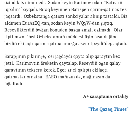
özindik is qimılı edi. Sodan keyin Karimov odan "Batıstıñ
ıqpalın" bayqadı. Biraq keyinnen Batıspen qarım-qatınas tez
jaqsardı. Özbekstanğa qatıstı sankciyalar alınıp tastaldı. Biz
aldımen EurAzEQ-tan, sodan keyin WQŞW-dan şıqtıq.
Reseylikterdiñ bwğan könuden basqa amalı qalmadı. Olar
tipti mwnı "bwl Özbekstannıñ müddesi üşin jasaldı jäne
bizdiñ ekijaqtı qarım-qatınasımızğa äser etpeydi"dep aqtadı.
Sarapşınıñ pikirinşe, osı jağdaydı qayta alıp qaraytın kez
jetti. Karimovtıñ äreketin qaytalap, Reseydiñ oğan qalay
qaraytının tekseru kerek. Eger är el qalıptı ekijaqtı
qatınastar ornatsa, EAEO mañızın da, mağınasın da
joğaltadı.
A+ saraptama ortalığı
"The Qazaq Times"