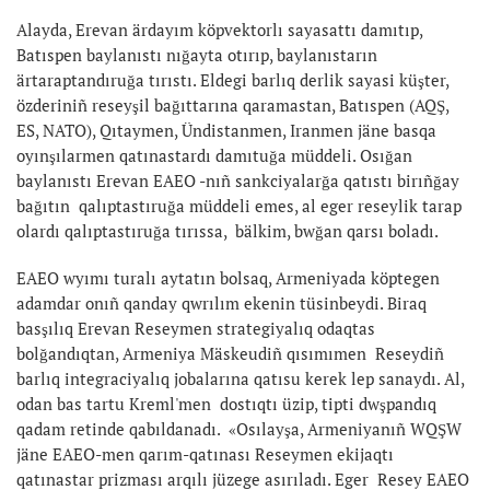
Alayda, Erevan ärdayım köpvektorlı sayasattı damıtıp,
Batıspen baylanıstı nığayta otırıp, baylanıstarın
ärtaraptandıruğa tırıstı. Eldegi barlıq derlik sayasi küşter,
özderiniñ reseyşil bağıttarına qaramastan, Batıspen (AQŞ,
ES, NATO), Qıtaymen, Ündistanmen, Iranmen jäne basqa
oyınşılarmen qatınastardı damıtuğa müddeli. Osığan
baylanıstı Erevan EAEO -nıñ sankciyalarğa qatıstı birıñğay
bağıtın qalıptastıruğa müddeli emes, al eger reseylik tarap
olardı qalıptastıruğa tırıssa, bälkim, bwğan qarsı boladı.
EAEO wyımı turalı aytatın bolsaq, Armeniyada köptegen
adamdar onıñ qanday qwrılım ekenin tüsinbeydi. Biraq
basşılıq Erevan Reseymen strategiyalıq odaqtas
bolğandıqtan, Armeniya Mäskeudiñ qısımımen Reseydiñ
barlıq integraciyalıq jobalarına qatısu kerek lep sanaydı. Al,
odan bas tartu Kreml'men dostıqtı üzip, tipti dwşpandıq
qadam retinde qabıldanadı. «Osılayşa, Armeniyanıñ WQŞW
jäne EAEO-men qarım-qatınası Reseymen ekijaqtı
qatınastar prizması arqılı jüzege asırıladı. Eger Resey EAEO