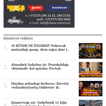
REDAKCIYA TAÑDAUI
10 KÜNDE NE ÖZGERDİ? Pokrovsk
mañındağı qasap, dron soğısı jäne j..
Almasbek Sadırbay isi: Protokoldağı
«kümändi» kol qoyular, Pavlod..
Maydan şebindegi betbwrıs: Kievtiñ
«tehnokratiyalıq töñkerisi» jä..
Qonaevtağı sot: Sadırbaydı 12 jılğa