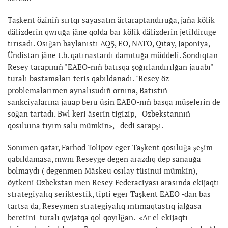
Taşkent öziniñ sırtqı sayasatın ärtaraptandıruğa, jaña kölik
dälizderin qwruğa jäne qolda bar kölik dälizderin jetildiruge
tırısadı. Osığan baylanıstı AQŞ, EO, NATO, Qıtay, Japoniya,
Ündistan jäne t.b. qatınastardı damıtuğa müddeli. Sondıqtan
Resey tarapınıñ "EAEO-nıñ batısqa şoğırlandırılğan jauabı"
turalı bastamaları teris qabıldanadı. "Resey öz
problemalarımen aynalısudıñ ornına, Batıstıñ
sankciyalarına jauap beru üşin EAEO-nıñ basqa müşelerin de
soğan tartadı. Bwl keri äserin tigizip, Özbekstannıñ
qosıluına tıyım salu mümkin», - dedi sarapşı.
Sonımen qatar, Farhod Tolipov eger Taşkent qosıluğa şeşim
qabıldamasa, mwnı Reseyge degen arazdıq dep sanauğa
bolmaydı ( degenmen Mäskeu osılay tüsinui mümkin),
öytkeni Özbekstan men Resey Federaciyası arasında ekijaqtı
strategiyalıq seriktestik, tipti eger Taşkent EAEO -dan bas
tartsa da, Reseymen strategiyalıq ıntımaqtastıq jalğasa
beretini turalı qwjatqa qol qoyılğan. «Är el ekijaqtı