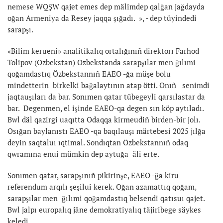
nemese WQŞW qajet emes dep mälimdep qalğan jağdayda
oğan Armeniya da Resey jaqqa şığadı. », - dep tüyindedi
sarapşı.
«Bilim kerueni» analitikalıq ortalığınıñ direktorı Farhod
Tolipov (Özbekstan) Özbekstanda sarapşılar men ğılımi
qoğamdastıq Özbekstannıñ EAEO -ğa müşe bolu
mindetterin birkelki bağalaytının atap ötti. Onıñ senimdi
jaqtauşıları da bar. Sonımen qatar tübegeyli qarsılastar da
bar. Degenmen, el işinde EAEO-qa degen sın köp aytıladı.
Bwl däl qazirgi uaqıtta Odaqqa kirmeudiñ birden-bir jolı.
Osığan baylanıstı EAEO -qa baqılauşı märtebesi 2025 jılğa
deyin saqtaluı ıqtimal. Sondıqtan Özbekstannıñ odaq
qwramına enui mümkin dep aytuğa äli erte.
Sonımen qatar, sarapşınıñ pikirinşe, EAEO -ğa kiru
referendum arqılı şeşilui kerek. Oğan azamattıq qoğam,
sarapşılar men ğılımi qoğamdastıq belsendi qatısuı qajet.
Bwl jalpı europalıq jäne demokratiyalıq täjiribege säykes
keledi.