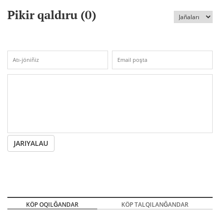
Pikir qaldıru (
0
)
JARIYALAU
KÖP OQILĞANDAR
KÖP TALQILANĞANDAR