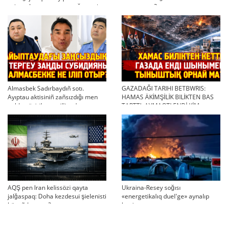
twjırımdarın qayta qarauğa negiz
qayta uşıqtı?
bola ala ma?
Almasbek Sadırbaydıñ sotı.
GAZADAĞI TARIHI BETBWRIS:
Ayıptau aktisiniñ zañsızdığı men
HAMAS ÄKİMŞİLİK BILİKTEN BAS
qoldan ösirilgen milliondar
TARTTI. AYMAQTI ENDİ KİM
BASQARADI?
AQŞ pen Iran kelissözi qayta
Ukraina-Resey soğısı
jalğaspaq: Doha kezdesui şielenisti
«energetikalıq duel'ge» aynalıp
bäseñdete me?
ketti