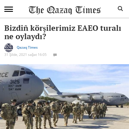
Bizdiñ körşilerimiz EAEO turalı
ne oylaydı?
Qazaq Times
31 Şilde, 2021 sağat 16:05