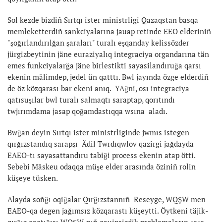
Sol kezde bizdiñ Sırtqı ister ministrligi Qazaqstan basqa
memleketterdiñ sankciyalarına jauap retinde EEO elderiniñ
"şoğırlandırılğan şaraları" turalı eşqanday kelissözder
jürgizbeytinin jäne euraziyalıq integraciya organdarına tän
emes funkciyalarğa jäne birlestikti sayasilandıruğa qarsı
ekenin mälimdep, jedel ün qatttı. Bwl jayında özge elderdiñ
de öz közqarası bar ekeni anıq. YAğni, osı integraciya
qatısuşılar bwl turalı salmaqtı saraptap, qorıtındı
twjırımdama jasap qoğamdastıqqa wsına aladı.
Bwğan deyin Sırtqı ister ministrliginde jwmıs istegen
qırğızstandıq sarapşı Ädil Twrdıqwlov qazirgi jağdayda
EAEO-tı sayasattandıru tabiği process ekenin atap ötti.
Sebebi Mäskeu odaqqa müşe elder arasında öziniñ rolin
küşeye tüsken.
Alayda soñğı oqiğalar Qırğızstannıñ Reseyge, WQŞW men
EAEO-qa degen jağımsız közqarastı küşeytti. Öytkeni täjik-
qırğız qaqtığısı WQŞW-nıñ qauipsizdik problemaların şeşe