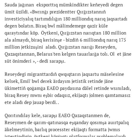
Sauda jağınan eksporttıq mümkindikter keñeyedi degen
ümit üzildi. «Bwrınğı prezidentter Qırğızstannıñ
investiciyalıq tartımdılığın 180 milliondıq narıq jaqsartadı
degen bolatın. Biraq bwl mälimdemege qazir küle
qaraytındar köp. Öytkeni, Qırğızstan narıqtan 180 million
ala almaydı, biraq kerisinşe - bizdiñ 6 milliondıq narıq 175
million jetkizuşini aladı. Qırğızstan narığı Reseyden,
Qazaqstannan, Belarus'ten kelgen tauarlarğa tolı. Ol et jäne
süt önimderi », - dedi sarapşı.
Reseydegi migranttardıñ qwqıqtarın jaqsartu mäselesine
kelsek, Emil' bwl derek ärdayım jetistik retinde jäne
ükimettiñ qoğamğa EAEO paydasına dälel retinde wsınıladı,
biraq Resey mwnı eşbir odaqsız, ekijaqtı jolmen qamtamasız
ete aladı dep jauap berdi. .
Qorıtındılay kele, sarapşı EAEO Qazaqstanmen de,
Reseymen de qarım-qatınasqa eşqanday qosımşa auırtpalıq
äkelmeytinin, barlıq processter ekijaqtı formatta jwmıs
isteytindigin, öytkeni köpjaqtı platformalar problemalardı