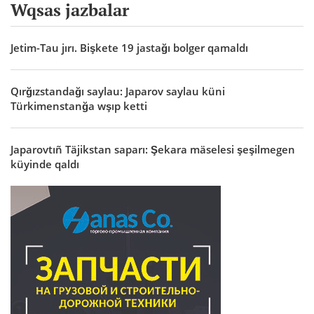
Wqsas jazbalar
Jetim-Tau jırı. Bişkete 19 jastağı bolger qamaldı
Qırğızstandağı saylau: Japarov saylau küni
Türkimenstanğa wşıp ketti
Japarovtıñ Täjikstan saparı: Şekara mäselesi şeşilmegen
küyinde qaldı