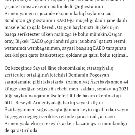
şeşude tiimsiz ekenin mälimdedi. Qırğızstannıñ
Armeniyamen is jüzinde ekonomikalıq baylanısı joq.
Sondıqtan Qırğızstannıñ EAEO-ğa müşeligi daulı jäne daulı
mäsele bolıp qala beredi. Osığan baylanıstı, Bişkek üşin
basqa seriktester ülken mañızğa ie boluı mümkin.Osığan
oray, Bişkek "EAEO şoğırlandırılğan jauabına" qatıstı resmi
wstanımdı wsınbağanımen, sayasi basşılıq EAEO tarapınan
kez-kelgen qarsı bankrottıqtı qoldanuğa qarsı boluı ıqtimal.
Öz kezeginde Sayasi jäne ekonomikalıq strategiyalıq
zertteuler ortalığınıñ jetekşisi Beniamin Pogosyan
saraptamalıq pikirtalastarda (Armeniya) Äzerbayjanmen 44
künge sozılğan soğıstıñ sebebi men saldarı, sonday-aq 2021
jılğı saylau nauqanı mäseleleri äli de basım ekenin atap
ötti. Reseydi Armeniyadağı barlıq sayasi küşter
Äzirbayjanmen soğıs ayaqtalğannan keyin ıqpalı odan sayın
küşeygen negizgi seriktes retinde qarastıradı, al qazir
Armeniyada ekinşi reseylik äskeri bazanı qwru mümkindigi
de qarastırıluda.