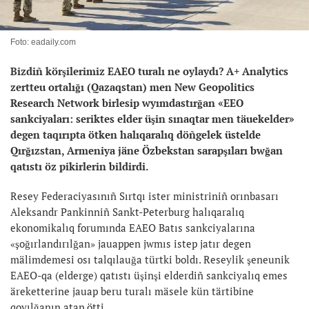
Foto: eadaily.com
Bizdiñ körşilerimiz EAEO turalı ne oylaydı? A+ Analytics
zertteu ortalığı (Qazaqstan) men New Geopolitics
Research Network birlesip wyımdastırğan «EEO
sankciyaları: seriktes elder üşin sınaqtar men täuekelder»
degen taqırıpta ötken halıqaralıq döñgelek üstelde
Qırğızstan, Armeniya jäne Özbekstan sarapşıları bwğan
qatıstı öz pikirlerin bildirdi.
Resey Federaciyasınıñ Sırtqı ister ministriniñ orınbasarı
Aleksandr Pankinniñ Sankt-Peterburg halıqaralıq
ekonomikalıq forumında EAEO Batıs sankciyalarına
«şoğırlandırılğan» jauappen jwmıs istep jatır degen
mälimdemesi osı talqılauğa türtki boldı. Reseylik şeneunik
EAEO-qa (elderge) qatıstı üşinşi elderdiñ sankciyalıq emes
äreketterine jauap beru turalı mäsele kün tärtibine
qoyılğanın atap ötti.