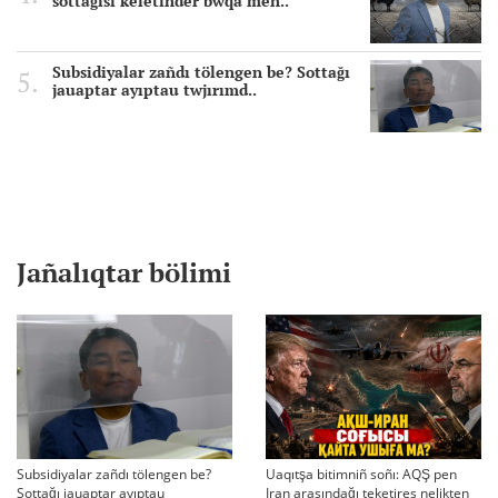
sottağısı keletinder bwqa men..
Subsidiyalar zañdı tölengen be? Sottağı
jauaptar ayıptau twjırımd..
Jañalıqtar bölimi
Subsidiyalar zañdı tölengen be?
Uaqıtşa bitimniñ soñı: AQŞ pen
Sottağı jauaptar ayıptau
Iran arasındağı teketires nelikten