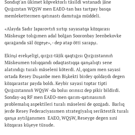
Sondıqt'an ükimet köpvektorlı täsildi wstanadı jäne
Qırğızstan WQŞW men EAEO-tan bas tartpay basqa
memlekettermen qatınastı damıtuğa müddeli.
«Alayda Sadır Japarovtıñ sırtqı sayasatqa közqarası
Mäskeuge tolığımen adal bolğan Sooronbay Jeenbekovke
qarağanda säl özgeşe», - dep atap ötti sarapşı.
Ekinşi erekşeligi, qırğız-täjik qaqtığısı Qırğızstannıñ
Mäskeumen tolıqqandı odaqtastıqqa qanşalıqtı sene
alatındığı turalı mäseleni köterdi. Al, qoğam men sayasi
ortada Resey Duşanbe men Bişkekti birdey qoldaydı degen
közqarastar payda boldı. Keybir sayasi toptar tipti
Qırğızstannıñ WQŞW -da boluı orınsız dep pikir bildirdi.
Sonday-aq RF men EAEO-men qarım-qatınasınıñ
problemalıq aspektileri turalı mäseleni de qozğadı. Barlıq
jerde Resey Federaciyasımen strategiyalıq seriktestik turalı
qanşa aytılğanımen EAEO, WQŞW, Reseyge degen sıni
közqaras küşeye tüsude.