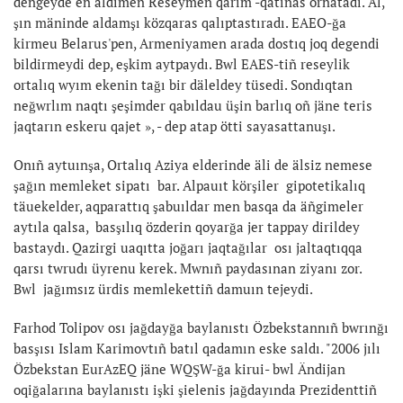
deñgeyde eñ aldımen Reseymen qarım -qatınas ornatadı. Al,
şın mäninde aldamşı közqaras qalıptastıradı. EAEO-ğa
kirmeu Belarus'pen, Armeniyamen arada dostıq joq degendi
bildirmeydi dep, eşkim aytpaydı. Bwl EAES-tiñ reseylik
ortalıq wyım ekenin tağı bir däleldey tüsedi. Sondıqtan
neğwrlım naqtı şeşimder qabıldau üşin barlıq oñ jäne teris
jaqtarın eskeru qajet », - dep atap ötti sayasattanuşı.
Onıñ aytuınşa, Ortalıq Aziya elderinde äli de älsiz nemese
şağın memleket sipatı bar. Alpauıt körşiler gipotetikalıq
täuekelder, aqparattıq şabuıldar men basqa da äñgimeler
aytıla qalsa, basşılıq özderin qoyarğa jer tappay dirildey
bastaydı. Qazirgi uaqıtta joğarı jaqtağılar osı jaltaqtıqqa
qarsı twrudı üyrenu kerek. Mwnıñ paydasınan ziyanı zor.
Bwl jağımsız ürdis memlekettiñ damuın tejeydi.
Farhod Tolipov osı jağdayğa baylanıstı Özbekstannıñ bwrınğı
basşısı Islam Karimovtıñ batıl qadamın eske saldı. "2006 jılı
Özbekstan EurAzEQ jäne WQŞW-ğa kirui- bwl Ändijan
oqiğalarına baylanıstı işki şielenis jağdayında Prezidenttiñ