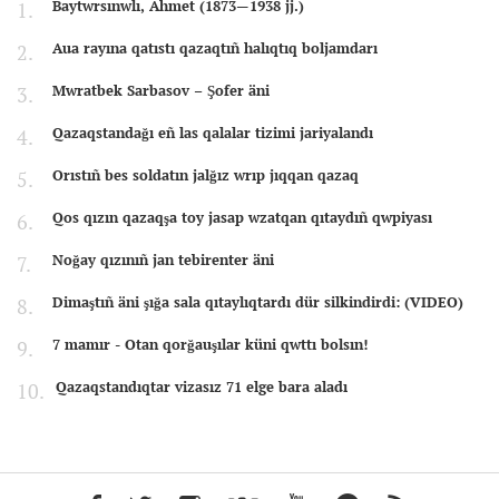
Baytwrsınwlı, Ahmet (1873—1938 jj.)
Aua rayına qatıstı qazaqtıñ halıqtıq boljamdarı
Mwratbek Sarbasov – Şofer äni
Qazaqstandağı eñ las qalalar tizimi jariyalandı
Orıstıñ bes soldatın jalğız wrıp jıqqan qazaq
Qos qızın qazaqşa toy jasap wzatqan qıtaydıñ qwpiyası
Noğay qızınıñ jan tebirenter äni
Dimaştıñ äni şığa sala qıtaylıqtardı dür silkindirdi: (VIDEO)
7 mamır - Otan qorğauşılar küni qwttı bolsın!
Qazaqstandıqtar vizasız 71 elge bara aladı