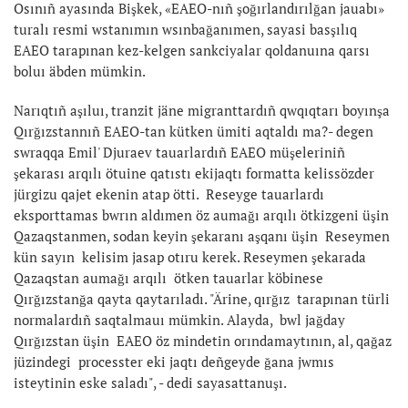
Osınıñ ayasında Bişkek, «EAEO-nıñ şoğırlandırılğan jauabı»
turalı resmi wstanımın wsınbağanımen, sayasi basşılıq
EAEO tarapınan kez-kelgen sankciyalar qoldanuına qarsı
boluı äbden mümkin.
Narıqtıñ aşıluı, tranzit jäne migranttardıñ qwqıqtarı boyınşa
Qırğızstannıñ EAEO-tan kütken ümiti aqtaldı ma?- degen
swraqqa Emil' Djuraev tauarlardıñ EAEO müşeleriniñ
şekarası arqılı ötuine qatıstı ekijaqtı formatta kelissözder
jürgizu qajet ekenin atap ötti. Reseyge tauarlardı
eksporttamas bwrın aldımen öz aumağı arqılı ötkizgeni üşin
Qazaqstanmen, sodan keyin şekaranı aşqanı üşin Reseymen
kün sayın kelisim jasap otıru kerek. Reseymen şekarada
Qazaqstan aumağı arqılı ötken tauarlar köbinese
Qırğızstanğa qayta qaytarıladı. "Ärine, qırğız tarapınan türli
normalardıñ saqtalmauı mümkin. Alayda, bwl jağday
Qırğızstan üşin EAEO öz mindetin orındamaytının, al, qağaz
jüzindegi processter eki jaqtı deñgeyde ğana jwmıs
isteytinin eske saladı", - dedi sayasattanuşı.