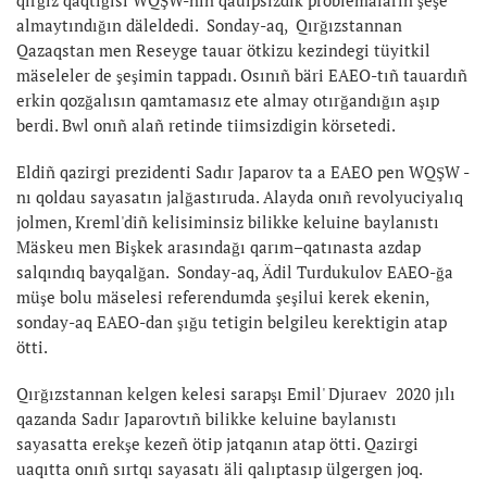
almaytındığın däleldedi. Sonday-aq, Qırğızstannan
Qazaqstan men Reseyge tauar ötkizu kezindegi tüyitkil
mäseleler de şeşimin tappadı. Osınıñ bäri EAEO-tıñ tauardıñ
erkin qozğalısın qamtamasız ete almay otırğandığın aşıp
berdi. Bwl onıñ alañ retinde tiimsizdigin körsetedi.
Eldiñ qazirgi prezidenti Sadır Japarov ta a EAEO pen WQŞW -
nı qoldau sayasatın jalğastıruda. Alayda onıñ revolyuciyalıq
jolmen, Kreml'diñ kelisiminsiz bilikke keluine baylanıstı
Mäskeu men Bişkek arasındağı qarım–qatınasta azdap
salqındıq bayqalğan. Sonday-aq, Ädil Turdukulov EAEO-ğa
müşe bolu mäselesi referendumda şeşilui kerek ekenin,
sonday-aq EAEO-dan şığu tetigin belgileu kerektigin atap
ötti.
Qırğızstannan kelgen kelesi sarapşı Emil' Djuraev 2020 jılı
qazanda Sadır Japarovtıñ bilikke keluine baylanıstı
sayasatta erekşe kezeñ ötip jatqanın atap ötti. Qazirgi
uaqıtta onıñ sırtqı sayasatı äli qalıptasıp ülgergen joq.