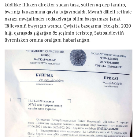
küdikke ilikken direktor sudan taza, sütten aq dep tanılıp,
bwrınğı lauazımına qayta tağayındaldı. Mwnıñ däleli retinde
narazı mwğalimder redakciyağa bilim basqarması Janat
Täjievanıñ bwyrığın wsındı. Qwjatta basqarma jetekşisi 2020
jılğı qaraşada şığarğan öz şeşimin teristep, Satıbaldievtiñ
üyrenisken ornına oralğanı habarlanğan.