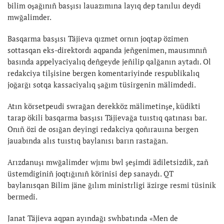
bilim oşağınıñ basşısı lauazımına layıq dep tanıluı deydi
mwğalimder.
Basqarma basşısı Täjieva qızmet ornın joqtap özimen
sottasqan eks-direktordı aqpanda jeñgenimen, mausımnıñ
basında appelyaciyalıq deñgeyde jeñilip qalğanın aytadı. Ol
redakciya tilşisine bergen komentariyinde respublikalıq
joğarğı sotqa kassaciyalıq şağım tüsirgenin mälimdedi.
Atın körsetpeudi swrağan derekköz mälimetinşe, küdikti
tarap ökili basqarma basşısı Täjievağa tuıstıq qatınası bar.
Onıñ özi de osığan deyingi redakciya qoñırauına bergen
jauabında alıs tuıstıq baylanısı barın rastağan.
Arızdanuşı mwğalimder wjımı bwl şeşimdi ädiletsizdik, zañ
üstemdiginiñ joqtığınıñ körinisi dep sanaydı. QT
baylanısqan Bilim jäne ğılım ministrligi äzirge resmi tüsinik
bermedi.
Janat Täjieva aqpan ayındağı swhbatında «Men de