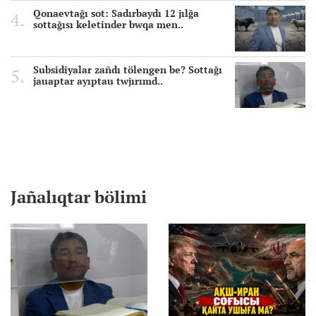
Qonaevtağı sot: Sadırbaydı 12 jılğa
sottağısı keletinder bwqa men..
Subsidiyalar zañdı tölengen be? Sottağı
jauaptar ayıptau twjırımd..
Jañalıqtar bölimi