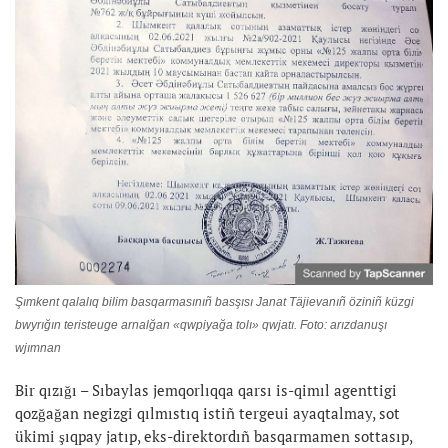
Şımkent qalalıq bilim basqarmasınıñ basşısı Janat Täjievanıñ öziniñ küzgi
bwyrığın teristeuge arnalğan «qwpiyağa tolı» qwjatı. Foto: arızdanuşı
wjımnan
Bir qızığı – Sıbaylas jemqorlıqqa qarsı is-qimıl agenttigi
qozğağan negizgi qılmıstıq istiñ tergeui ayaqtalmay, sot
ükimi şıqpay jatıp, eks-direktordıñ basqarmamen sottasıp,