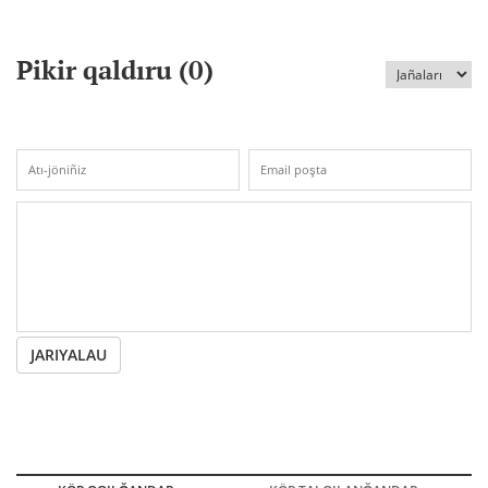
Pikir qaldıru (
0
)
JARIYALAU