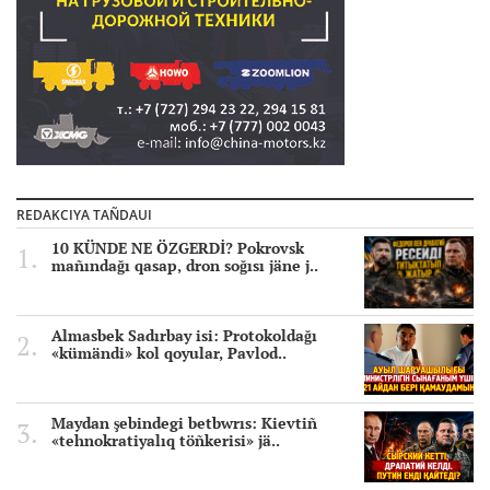
REDAKCIYA TAÑDAUI
10 KÜNDE NE ÖZGERDİ? Pokrovsk
mañındağı qasap, dron soğısı jäne j..
Almasbek Sadırbay isi: Protokoldağı
«kümändi» kol qoyular, Pavlod..
Maydan şebindegi betbwrıs: Kievtiñ
«tehnokratiyalıq töñkerisi» jä..