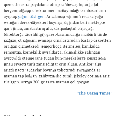
qızmetin asıra paydalana otırıp zañbwzuşılıqtarğa jol
bergen» alğaşqı direktor men mañayındağı orınbasarların
ayıptap
şağım tüsirgen
. Arızdanuşı wjımnıñ redakciyağa
wsınğan derek-däyekteri boyınşa, üş jıldan beri mektepte
qarjı jinau, auızbastırıq alu, käsipodaqtıñ birjaqtığı
(direktorğa täueldiligi), gazet-basılımdarğa mäjbürli türde
jazğızu, ot jağuşını jwmısqa ornalastırudan bastap dekretten
oralğan qızmetkerdi jemqorlıqqa itermeleu, kanikulda
remontqa, körnekilik qwraldarğa, äkimşilikke salınğan
ayıppwldı öteuge jäne tuğan kün-merekelerge jönsiz aqşa
jinau siyaqtı türli zañsızdıqtar orın alğan. Antikor jalpı
arızdı naqtı jağdaylar boyınşa tolıqtırudı swrağanda är
maman tap bolğan zañbwzuşılıq turalı jekeley qosımşa arız
tüsirgen. Arızğa 200-ge tarta maman qol qoyğan.
"The Qazaq Times"