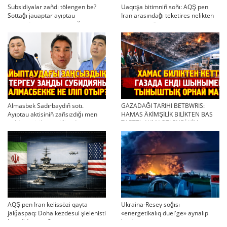
Subsidiyalar zañdı tölengen be?
Uaqıtşa bitimniñ soñı: AQŞ pen
Sottağı jauaptar ayıptau
Iran arasındağı teketires nelikten
twjırımdarın qayta qarauğa negiz
qayta uşıqtı?
bola ala ma?
Almasbek Sadırbaydıñ sotı.
GAZADAĞI TARIHI BETBWRIS:
Ayıptau aktisiniñ zañsızdığı men
HAMAS ÄKİMŞİLİK BILİKTEN BAS
qoldan ösirilgen milliondar
TARTTI. AYMAQTI ENDİ KİM
BASQARADI?
AQŞ pen Iran kelissözi qayta
Ukraina-Resey soğısı
jalğaspaq: Doha kezdesui şielenisti
«energetikalıq duel'ge» aynalıp
bäseñdete me?
ketti