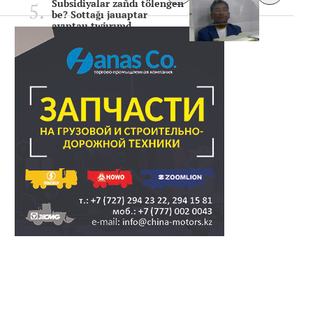
Subsidiyalar zañdı tölengen
be? Sottağı jauaptar
ayıptau twjırımd..