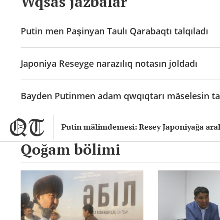
Wqsas jazbalar
Putin men Paşinyan Taulı Qarabaqtı talqıladı
Japoniya Reseyge narazılıq notasın joldadı
Bayden Putinmen adam qwqıqtarı mäselesin ta
Putin mälimdemesi: Resey Japoniyağa aral
Qoğam bölimi