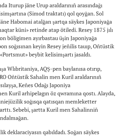
nda Iturup jäne Urup araldarınıñ arasındağı
lisimşartına (Simod traktatı) qol qoyğan. Sol
 jäne Habomai atalğan şartqa säykes Japoniyağa
aqtar küni» retinde atap ötiledi. Resey 1875 jılı
apon böligimen ayırbastau üşin Japoniyağa
apon soğısınan keyin Resey jeñilis tauıp, Oñtüstik
«Portsmut» beybit kelisimşartı jasaldı.
nşa Wlıbritaniya, AQŞ-pen baylanısa otırıp,
SRO Oñtüstik Sahalin men Kuril araldarınıñ
Osılayşa, Keñes Odağı Japoniya
men Kuril arhipelagın öz qwramına qostı. Alayda,
üniejüzilik soğısqa qatısqan memleketter
rttı. Sebebi, şartta Kuril men Sahalinniñ
yqındalmağan.
tşilik deklaraciyasın qabıldadı. Soğan säykes