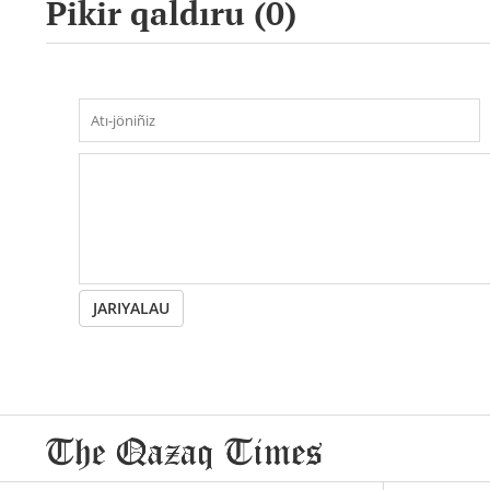
Pikir qaldıru (
0
)
JARIYALAU