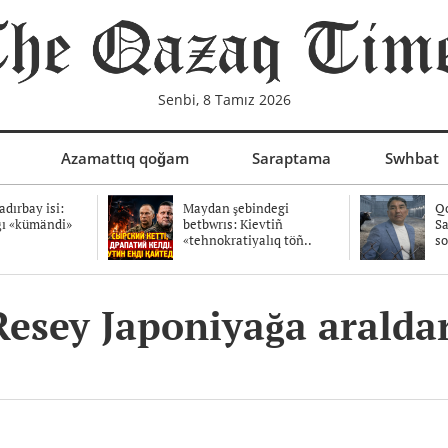
Senbi, 8 Tamız 2026
Azamattıq qoğam
Saraptama
Swhbat
dırbay isi:
Maydan şebindegi
Qo
ğı «kümändi»
betbwrıs: Kievtiñ
Sa
«tehnokratiyalıq töñ..
so
esey Japoniyağa araldar