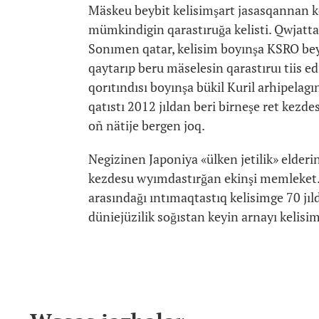
Mäskeu beybit kelisimşart jasasqannan 
mümkindigin qarastıruğa kelisti. Qwjatta
Sonımen qatar, kelisim boyınşa KSRO bey
qaytarıp beru mäselesin qarastıruı tiis ed
qorıtındısı boyınşa bükil Kuril arhipelagı
qatıstı 2012 jıldan beri birneşe ret kezd
oñ nätije bergen joq.
Negizinen Japoniya «ülken jetilik» elder
kezdesu wyımdastırğan ekinşi memleket
arasındağı ıntımaqtastıq kelisimge 70 jıld
düniejüzilik soğıstan keyin arnayı kelisim