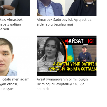
ñke»: Almasbek
Almasbek Sadırbay isi: Aşıq sot pa,
uapsız qalğan
älde jabıq baqılau ma?
baradı
q joğalu men adam
Ayzat Jwmanovanıñ ölimi: bügin
ılğan otbası,
ükim oqıldı, ayıptaluşı 14 jılğa
äne qoğam
sottaldı