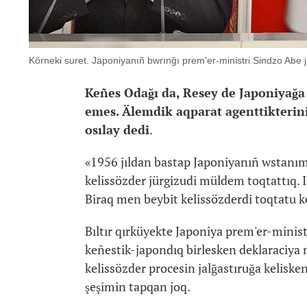
Körneki suret. Japoniyanıñ bwrınğı prem'er-ministri Sindzo Abe 
Keñes Odağı da, Resey de Japoniyağa 
emes. Älemdik aqparat agenttikterin
osılay dedi
.
«1956 jıldan bastap Japoniyanıñ wstanımı 
kelissözder jürgizudi müldem toqtattıq. I
Biraq men beybit kelissözderdi toqtatu 
Bıltır qırküyekte Japoniya prem'er-minist
keñestik-japondıq birlesken deklaraciya n
kelissözder procesin jalğastıruğa kelisken.
şeşimin tapqan joq.