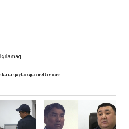
lqılamaq
dardı qaytaruğa nietti emes