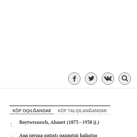
KÖP OQILĞANDAR
KÖP TALQILANĞANDAR
Baytwrsınwlı, Ahmet (1873—1938 jj.)
Aua rayına qatıstı qazaqtıñ halıqtıq