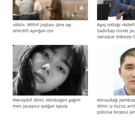
«Äbil». Wlttıñ joqtauı jäne aşı
Aşıq sottağı «köle
ömirdiñ aşınğan üni
Sadırbay isinde ja
swraqtar köbeyip 
Nwraydıñ ölimi: elenbegen şağım
Atıraudağı jwmba
men jauapsız qalğan qauip
ölimi: iz-tüzsiz art
policiya tergeui j
reakciyası