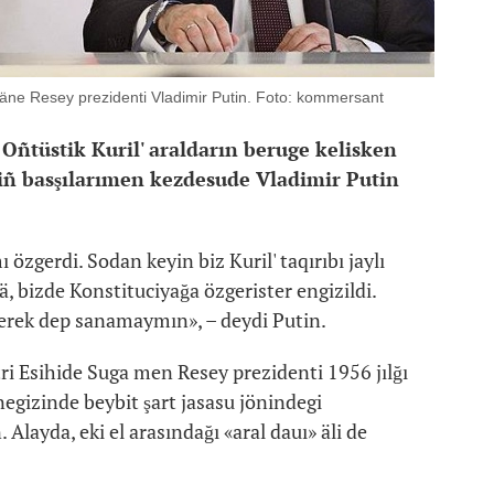
jäne Resey prezidenti Vladimir Putin. Foto: kommersant
Oñtüstik Kuril' araldarın beruge kelisken
iñ basşılarımen kezdesude Vladimir Putin
özgerdi. Sodan keyin biz Kuril' taqırıbı jaylı
ä, bizde Konstituciyağa özgerister engizildi.
kerek dep sanamaymın», – deydi Putin.
ri Esihide Suga men Resey prezidenti 1956 jılğı
egizinde beybit şart jasasu jönindegi
 Alayda, eki el arasındağı «aral dauı» äli de