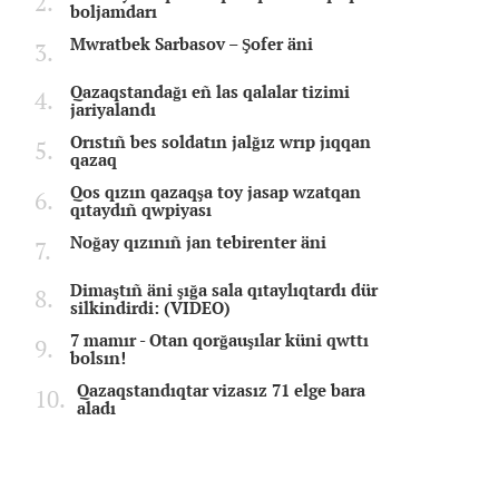
boljamdarı
Mwratbek Sarbasov – Şofer äni
Qazaqstandağı eñ las qalalar tizimi
jariyalandı
Orıstıñ bes soldatın jalğız wrıp jıqqan
qazaq
Qos qızın qazaqşa toy jasap wzatqan
qıtaydıñ qwpiyası
Noğay qızınıñ jan tebirenter äni
Dimaştıñ äni şığa sala qıtaylıqtardı dür
silkindirdi: (VIDEO)
7 mamır - Otan qorğauşılar küni qwttı
bolsın!
Qazaqstandıqtar vizasız 71 elge bara
aladı