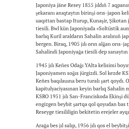
Japoniya jäne Resey 1855 jıldıñ 7 aqpanı
şekaranı anıqtaytın birinşi orıs-japon ke
uaqıttan bastap Iturup, Kunaşir, Şikotan
tiesili. Bwl kün Japoniyada «Soltüstik aum
barlıq Kuril araldarın Sahalin aralınıñ j
bergen. Biraq, 1905 jılı orın alğan orıs-j
Sahalindi Japoniyağa tiesili dep sanaytın 
1945 jılı Keñes Odağı YAlta kelisimi boyı
Japoniyamen soğıs jürgizdi. Sol kezde K
Keñes baqılauına beru turalı şart qoydı. 
kapitulyaciyasınan keyin barlıq Sahalin 
KSRO 1951 jılı San-Franciskoda Ekinşi d
engizgen beybit şartqa qol qoyudan bas ta
Reseyge tiesililigin bekitetin erejeler a
Arağa bes jıl salıp, 1956 jılı qos el beybi