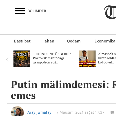
BÖLIMDER
Bastı bet
Jahan
Qoğam
Ekonomika
10 KÜNDE NE ÖZGERDİ?
Almasbek Sa
Pokrovsk mañındağı
Protokolda
qasap, dron soğ..
kol qoyul..
Putin mälimdemesi: R
emes
Aray Jwmatay
7 Mausım, 2021 sağat 17:37