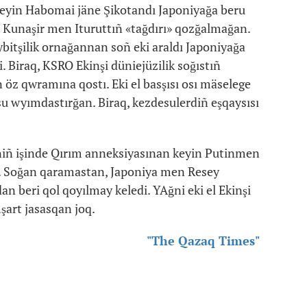
keyin Habomai jäne Şikotandı Japoniyağa beru
 Kunaşir men Ituruttıñ «tağdırı» qozğalmağan.
bitşilik ornağannan soñ eki araldı Japoniyağa
i. Biraq, KSRO Ekinşi düniejüzilik soğıstıñ
n öz qwramına qostı. Eki el basşısı osı mäselege
esu wyımdastırğan. Biraq, kezdesulerdiñ eşqaysısı
iniñ işinde Qırım anneksiyasınan keyin Putinmen
. Soğan qaramastan, Japoniya men Resey
an beri qol qoyılmay keledi. YAğni eki el Ekinşi
şart jasasqan joq.
"The Qazaq Times"