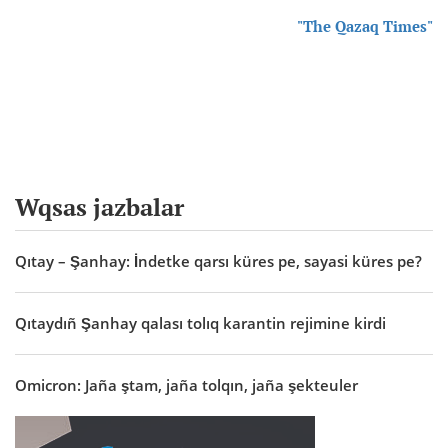
"The Qazaq Times"
Wqsas jazbalar
Qıtay – Şanhay: İndetke qarsı küres pe, sayasi küres pe?
Qıtaydıñ Şanhay qalası tolıq karantin rejimine kirdi
Omicron: Jaña ştam, jaña tolqın, jaña şekteuler