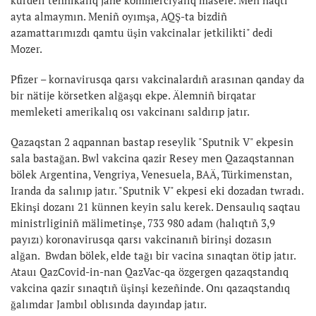
ayta almaymın. Meniñ oyımşa, AQŞ-ta bizdiñ
azamattarımızdı qamtu üşin vakcinalar jetkilikti" dedi
Mozer.
Pfizer – kornavirusqa qarsı vakcinalardıñ arasınan qanday da
bir nätije körsetken alğaşqı ekpe. Älemniñ birqatar
memleketi amerikalıq osı vakcinanı saldırıp jatır.
Qazaqstan 2 aqpannan bastap reseylik "Sputnik V" ekpesin
sala bastağan. Bwl vakcina qazir Resey men Qazaqstannan
bölek Argentina, Vengriya, Venesuela, BAÄ, Türkimenstan,
Iranda da salınıp jatır. "Sputnik V" ekpesi eki dozadan twradı.
Ekinşi dozanı 21 künnen keyin salu kerek. Densaulıq saqtau
ministrliginiñ mälimetinşe, 733 980 adam (halıqtıñ 3,9
payızı) koronavirusqa qarsı vakcinanıñ birinşi dozasın
alğan. Bwdan bölek, elde tağı bir vacina sınaqtan ötip jatır.
Atauı QazCovid-in-nan QazVac-qa özgergen qazaqstandıq
vakcina qazir sınaqtıñ üşinşi kezeñinde. Onı qazaqstandıq
ğalımdar Jambıl oblısında dayındap jatır.