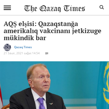
AQŞ elşisi: Qazaqstanğa
amerikalıq vakcinanı jetkizuge
mükindik bar
Qazaq Times
21 Säuir, 2021 sağat 14:54