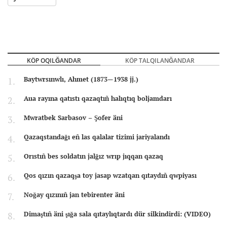
KÖP OQILĞANDAR
KÖP TALQILANĞANDAR
Baytwrsınwlı, Ahmet (1873—1938 jj.)
Aua rayına qatıstı qazaqtıñ halıqtıq boljamdarı
Mwratbek Sarbasov – Şofer äni
Qazaqstandağı eñ las qalalar tizimi jariyalandı
Orıstıñ bes soldatın jalğız wrıp jıqqan qazaq
Qos qızın qazaqşa toy jasap wzatqan qıtaydıñ qwpiyası
Noğay qızınıñ jan tebirenter äni
Dimaştıñ äni şığa sala qıtaylıqtardı dür silkindirdi: (VIDEO)