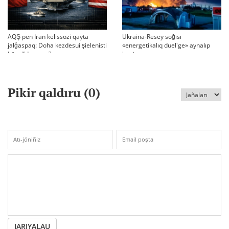
AQŞ pen Iran kelissözi qayta
Ukraina-Resey soğısı
jalğaspaq: Doha kezdesui şielenisti
«energetikalıq duel'ge» aynalıp
bäseñdete me?
ketti
Pikir qaldıru (
0
)
JARIYALAU