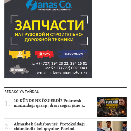
REDAKCIYA TAÑDAUI
10 KÜNDE NE ÖZGERDİ? Pokrovsk
mañındağı qasap, dron soğısı jäne j..
Almasbek Sadırbay isi: Protokoldağı
«kümändi» kol qoyular, Pavlod..