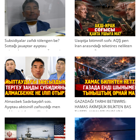
Subsidiyalar zañdı tölengen be?
Uaqıtşa bitimniñ soñı: AQŞ pen
Sottağı jauaptar ayıptau
Iran arasındağı teketires nelikten
twjırımdarın qayta qarauğa negiz
qayta uşıqtı?
bola ala ma?
Almasbek Sadırbaydıñ sotı.
GAZADAĞI TARIHI BETBWRIS:
Ayıptau aktisiniñ zañsızdığı men
HAMAS ÄKİMŞİLİK BILİKTEN BAS
qoldan ösirilgen milliondar
TARTTI. AYMAQTI ENDİ KİM
BASQARADI?