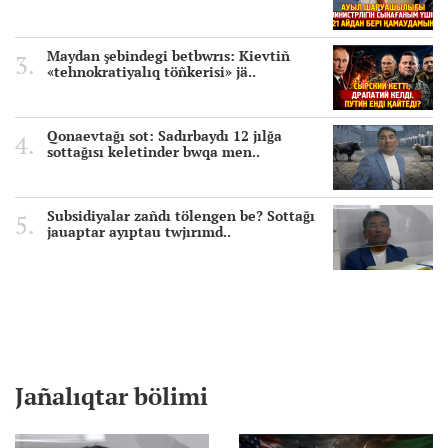
Maydan şebindegi betbwrıs: Kievtiñ
«tehnokratiyalıq töñkerisi» jä..
Qonaevtağı sot: Sadırbaydı 12 jılğa
sottağısı keletinder bwqa men..
Subsidiyalar zañdı tölengen be? Sottağı
jauaptar ayıptau twjırımd..
Jañalıqtar bölimi