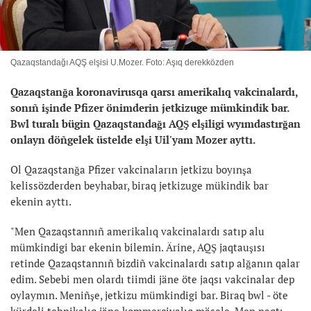
Qazaqstandağı AQŞ elşisi U.Mozer. Foto: Aşıq derekközden
Qazaqstanğa koronavirusqa qarsı amerikalıq vakcinalardı,
sonıñ işinde Pfizer önimderin jetkizuge mümkindik bar.
Bwl turalı bügin Qazaqstandağı AQŞ elşiligi wyımdastırğan
onlayn döñgelek üstelde elşi Uil'yam Mozer ayttı.
Ol Qazaqstanğa Pfizer vakcinaların jetkizu boyınşa
kelissözderden beyhabar, biraq jetkizuge mükindik bar
ekenin ayttı.
"Men Qazaqstannıñ amerikalıq vakcinalardı satıp alu
mümkindigi bar ekenin bilemin. Ärine, AQŞ jaqtauşısı
retinde Qazaqstannıñ bizdiñ vakcinalardı satıp alğanın qalar
edim. Sebebi men olardı tiimdi jäne öte jaqsı vakcinalar dep
oylaymın. Meniñşe, jetkizu mümkindigi bar. Biraq bwl - öte
kürdeli tehnikalıq jäne kommerciyalıq mäsele. Men naqtı