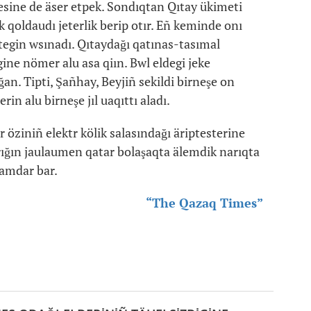
esine de äser etpek. Sondıqtan Qıtay ükimeti
k qoldaudı jeterlik berip otır. Eñ keminde onı
tegin wsınadı. Qıtaydağı qatınas-tasımal
gine nömer alu asa qiın. Bwl eldegi jeke
ğan. Tipti, Şañhay, Beyjiñ sekildi birneşe on
in alu birneşe jıl uaqıttı aladı.
öziniñ elektr kölik salasındağı äriptesterine
narığın jaulaumen qatar bolaşaqta älemdik narıqta
amdar bar.
“The Qazaq Times”