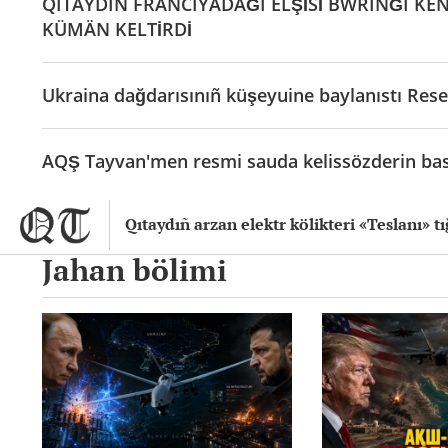
QITAYDIÑ FRANCIYADAĞI ELŞİSİ BWRINĞI KEÑ
KÜMÄN KELTİRDİ
Ukraina dağdarısınıñ küşeyuine baylanıstı Rese
AQŞ Tayvan'men resmi sauda kelissözderin bas
Qıtaydıñ arzan elektr kölikteri «Teslanı» tı
Jahan bölimi