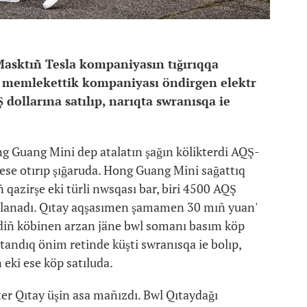
 Masktıñ Tesla kompaniyasın tığırıqqa
tı memlekettik kompaniyası öndirgen elektr
 dollarına satılıp, narıqta swranısqa ie
g Guang Mini dep atalatın şağın kölikterdi AQŞ-
se otırıp şığaruda. Hong Guang Mini sağattıq
 qazirşe eki türli nwsqası bar, biri 4500 AQŞ
ağalanadı. Qıtay aqşasımen şamamen 30 mıñ yuan'
erdiñ köbinen arzan jäne bwl somanı basım köp
otandıq önim retinde küşti swranısqa ie bolıp,
 eki ese köp satıluda.
ter Qıtay üşin asa mañızdı. Bwl Qıtaydağı