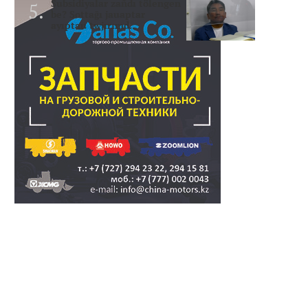
Subsidiyalar zañdı tölengen
be? Sottağı jauaptar
ayıptau twjırımd..