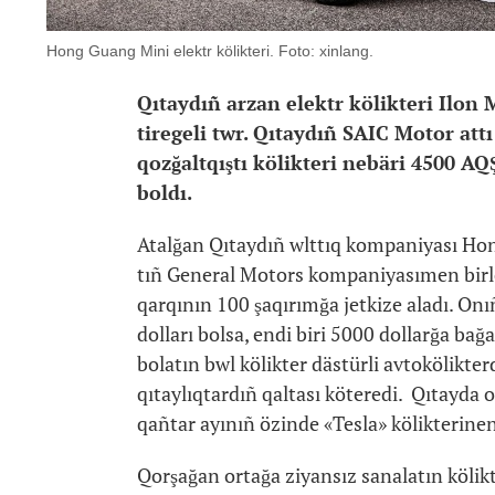
Hong Guang Mini elektr kölikteri. Foto: xinlang.
Qıtaydıñ arzan elektr kölikteri Ilon
tiregeli twr. Qıtaydıñ SAIC Motor at
qozğaltqıştı kölikteri nebäri 4500 AQŞ
boldı.
Atalğan Qıtaydıñ wlttıq kompaniyası Hon
tıñ General Motors kompaniyasımen birle
qarqının 100 şaqırımğa jetkize aladı. Onıñ
dolları bolsa, endi biri 5000 dollarğa b
bolatın bwl kölikter dästürli avtokölikt
qıtaylıqtardıñ qaltası köteredi. Qıtayda 
qañtar ayınıñ özinde «Tesla» kölikterinen
Qorşağan ortağa ziyansız sanalatın kölik