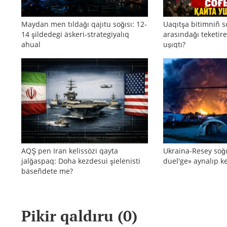
Maydan men tıldağı qajıtu soğısı: 12-
Uaqıtşa bitimniñ s
14 şildedegi äskeri-strategiyalıq
arasındağı teketire
ahual
uşıqtı?
AQŞ pen Iran kelissözi qayta
Ukraina-Resey soğı
jalğaspaq: Doha kezdesui şielenisti
duel'ge» aynalıp ke
bäseñdete me?
Pikir qaldıru (
0
)