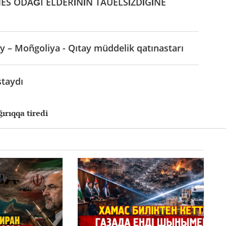
ES ODAĞI ELDERİNİÑ TÄUELSİZDİGİNE
y – Moñgoliya - Qıtay müddelik qatınastarı
taydı
ğırıqqa tiredi