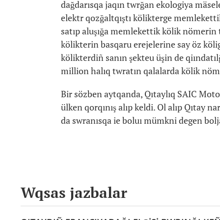
dağdarısqa jaqın twrğan ekologiya mäsel
elektr qozğaltqıştı kölikterge memleketti
satıp aluşığa memlekettik kölik nömerin 
kölikterin basqaru erejelerine say öz köli
kölikterdiñ sanın şekteu üşin de qiındatıl
million halıq twratın qalalarda kölik nömer
Bir sözben aytqanda, Qıtaylıq SAIC Motor 
ülken qorqınış alıp keldi. Ol alıp Qıtay 
da swranısqa ie boluı mümkni degen bolj
Wqsas jazbalar