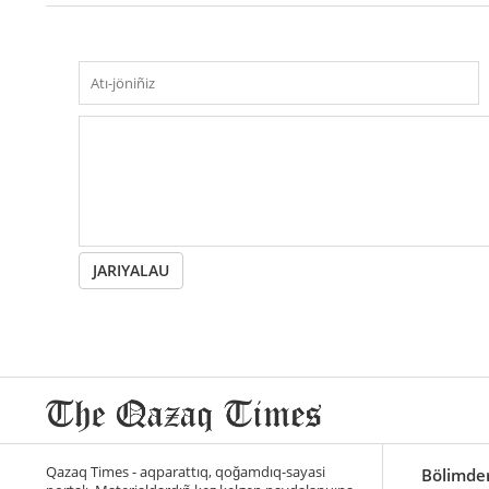
JARIYALAU
Qazaq Times - aqparattıq, qoğamdıq-sayasi
Bölimde