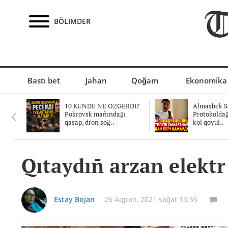
BÖLIMDER
Bastı bet
Jahan
Qoğam
Ekonomika
10 KÜNDE NE ÖZGERDİ?
Almasbek Sa
Pokrovsk mañındağı
Protokolda
qasap, dron soğ..
kol qoyul..
Qıtaydıñ arzan elektr 
Estay Bojan
26 Aqpan, 2021 sağat 13:55