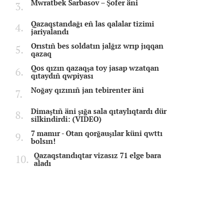
Mwratbek Sarbasov – Şofer äni
Qazaqstandağı eñ las qalalar tizimi
jariyalandı
Orıstıñ bes soldatın jalğız wrıp jıqqan
qazaq
Qos qızın qazaqşa toy jasap wzatqan
qıtaydıñ qwpiyası
Noğay qızınıñ jan tebirenter äni
Dimaştıñ äni şığa sala qıtaylıqtardı dür
silkindirdi: (VIDEO)
7 mamır - Otan qorğauşılar küni qwttı
bolsın!
Qazaqstandıqtar vizasız 71 elge bara
aladı