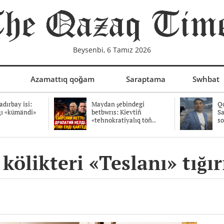
Beysenbi, 6 Tamız 2026
Azamattıq qoğam
Saraptama
Swhbat
dırbay isi:
Maydan şebindegi
Qo
ğı «kümändi»
betbwrıs: Kievtiñ
Sa
«tehnokratiyalıq töñ..
so
kölikteri «Teslanı» tığır