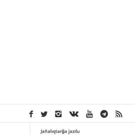
Jañalıqtarğa jazılu