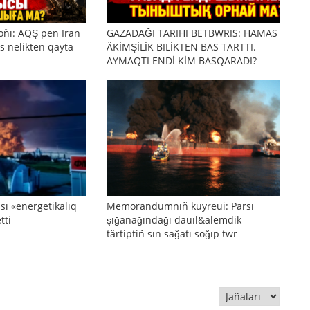
oñı: AQŞ pen Iran
GAZADAĞI TARIHI BETBWRIS: HAMAS
s nelikten qayta
ÄKİMŞİLİK BILİKTEN BAS TARTTI.
AYMAQTI ENDİ KİM BASQARADI?
sı «energetikalıq
Memorandumnıñ küyreui: Parsı
tti
şığanağındağı dauıl&älemdik
tärtiptiñ sın sağatı soğıp twr