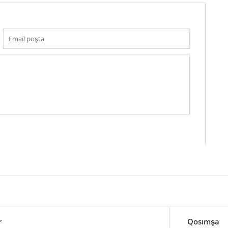
r
Qosımşa