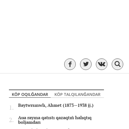
KÖP OQILĞANDAR
KÖP TALQILANĞANDAR
Baytwrsınwlı, Ahmet (1873—1938 jj.)
Aua rayına qatıstı qazaqtıñ halıqtıq
boljamdarı