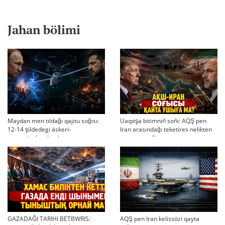
Jahan bölimi
Maydan men tıldağı qajıtu soğısı:
Uaqıtşa bitimniñ soñı: AQŞ pen
12-14 şildedegi äskeri-
Iran arasındağı teketires nelikten
strategiyalıq ahual
qayta uşıqtı?
GAZADAĞI TARIHI BETBWRIS:
AQŞ pen Iran kelissözi qayta