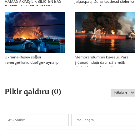
HAMAS ÄKİMŞİLİK BILİKTEN BAS
jalğaspaq: Doha kezdesui şielenisti
TARTTI. AYMAQTI ENDİ KİM
bäseñdete me?
BASQARADI?
Ukraina-Resey soğısı
Memorandumnıñ küyreui: Parsı
«energetikalıq duel'ge» aynalıp
şığanağındağı dauıl&älemdik
ketti
tärtiptiñ sın sağatı soğıp twr
Pikir qaldıru (
0
)