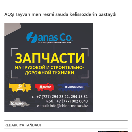
AQŞ Tayvan'men resmi sauda kelissözderin bastaydı
REDAKCIYA TAÑDAUI