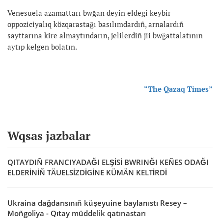
Venesuela azamattarı bwğan deyin eldegi keybir
oppoziciyalıq közqarastağı basılımdardıñ, arnalardıñ
sayttarına kire almaytındarın, jelilerdiñ jii bwğattalatının
aytıp kelgen bolatın.
“The Qazaq Times”
Wqsas jazbalar
QITAYDIÑ FRANCIYADAĞI ELŞİSİ BWRINĞI KEÑES ODAĞI
ELDERİNİÑ TÄUELSİZDİGİNE KÜMÄN KELTİRDİ
Ukraina dağdarısınıñ küşeyuine baylanıstı Resey –
Moñgoliya - Qıtay müddelik qatınastarı