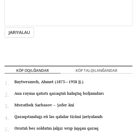
JARIYALAU
KÖP OQILĞANDAR
KÖP TALQILANĞANDAR
Baytwrsınwlı, Ahmet (1873—1938 jj.)
Aua rayına qatıstı qazaqtıñ halıqtıq boljamdarı
Mwratbek Sarbasov – Şofer äni
Qazaqstandağı eñ las qalalar tizimi jariyalandı
Orıstıñ bes soldatın jalğız wrıp jıqqan qazaq