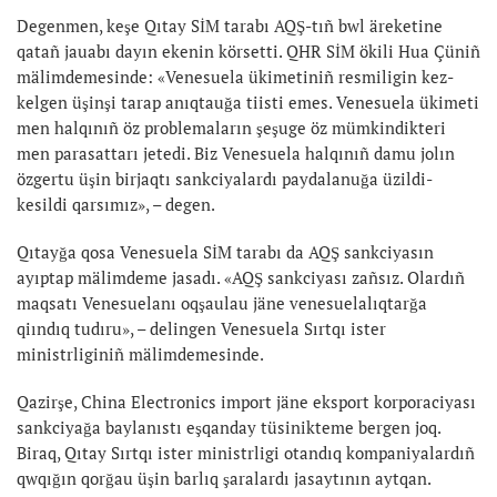
Degenmen, keşe Qıtay SİM tarabı AQŞ-tıñ bwl äreketine
qatañ jauabı dayın ekenin körsetti. QHR SİM ökili Hua Çüniñ
mälimdemesinde: «Venesuela ükimetiniñ resmiligin kez-
kelgen üşinşi tarap anıqtauğa tiisti emes. Venesuela ükimeti
men halqınıñ öz problemaların şeşuge öz mümkindikteri
men parasattarı jetedi. Biz Venesuela halqınıñ damu jolın
özgertu üşin birjaqtı sankciyalardı paydalanuğa üzildi-
kesildi qarsımız», – degen.
Qıtayğa qosa Venesuela SİM tarabı da AQŞ sankciyasın
ayıptap mälimdeme jasadı. «AQŞ sankciyası zañsız. Olardıñ
maqsatı Venesuelanı oqşaulau jäne venesuelalıqtarğa
qiındıq tudıru», – delingen Venesuela Sırtqı ister
ministrliginiñ mälimdemesinde.
Qazirşe, China Electronics import jäne eksport korporaciyası
sankciyağa baylanıstı eşqanday tüsinikteme bergen joq.
Biraq, Qıtay Sırtqı ister ministrligi otandıq kompaniyalardıñ
qwqığın qorğau üşin barlıq şaralardı jasaytının aytqan.