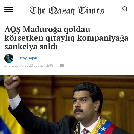
AQŞ Maduroğa qoldau
körsetken qıtaylıq kompaniyağa
sankciya saldı
Estay Bojan
2 Jeltoqsan, 2020 sağat 12:48