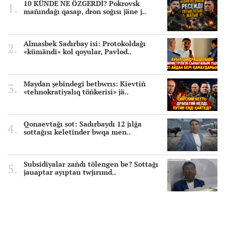
10 KÜNDE NE ÖZGERDİ? Pokrovsk
mañındağı qasap, dron soğısı jäne j..
Almasbek Sadırbay isi: Protokoldağı
«kümändi» kol qoyular, Pavlod..
Maydan şebindegi betbwrıs: Kievtiñ
«tehnokratiyalıq töñkerisi» jä..
Qonaevtağı sot: Sadırbaydı 12 jılğa
sottağısı keletinder bwqa men..
Subsidiyalar zañdı tölengen be? Sottağı
jauaptar ayıptau twjırımd..