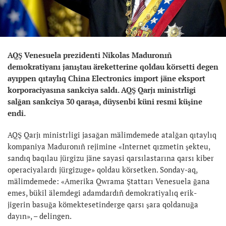
AQŞ Venesuela prezidenti Nikolas Maduronıñ
demokratiyanı janıştau äreketterine qoldau körsetti degen
ayıppen qıtaylıq China Electronics import jäne eksport
korporaciyasına sankciya saldı. AQŞ Qarjı ministrligi
salğan sankciya 30 qaraşa, düysenbi küni resmi küşine
endi.
AQŞ Qarjı ministrligi jasağan mälimdemede atalğan qıtaylıq
kompaniya Maduronıñ rejimine «Internet qızmetin şekteu,
sandıq baqılau jürgizu jäne sayasi qarsılastarına qarsı kiber
operaciyalardı jürgizuge» qoldau körsetken. Sonday-aq,
mälimdemede: «Amerika Qwrama Ştattarı Venesuela ğana
emes, bükil älemdegi adamdardıñ demokratiyalıq erik-
jigerin basuğa kömektesetinderge qarsı şara qoldanuğa
dayın», – delingen.