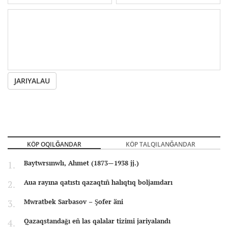
JARIYALAU
KÖP OQILĞANDAR
KÖP TALQILANĞANDAR
Baytwrsınwlı, Ahmet (1873—1938 jj.)
Aua rayına qatıstı qazaqtıñ halıqtıq boljamdarı
Mwratbek Sarbasov – Şofer äni
Qazaqstandağı eñ las qalalar tizimi jariyalandı