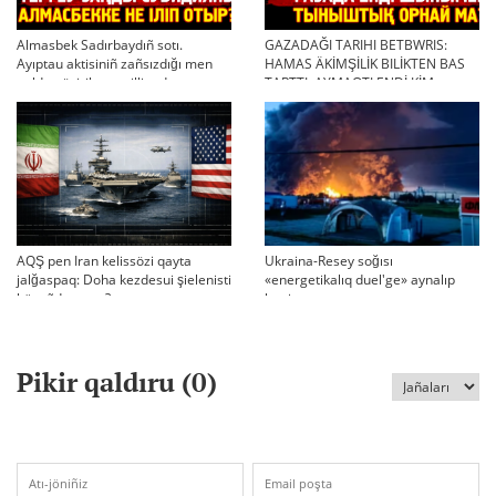
Almasbek Sadırbaydıñ sotı.
GAZADAĞI TARIHI BETBWRIS:
Ayıptau aktisiniñ zañsızdığı men
HAMAS ÄKİMŞİLİK BILİKTEN BAS
qoldan ösirilgen milliondar
TARTTI. AYMAQTI ENDİ KİM
BASQARADI?
AQŞ pen Iran kelissözi qayta
Ukraina-Resey soğısı
jalğaspaq: Doha kezdesui şielenisti
«energetikalıq duel'ge» aynalıp
bäseñdete me?
ketti
Pikir qaldıru (
0
)