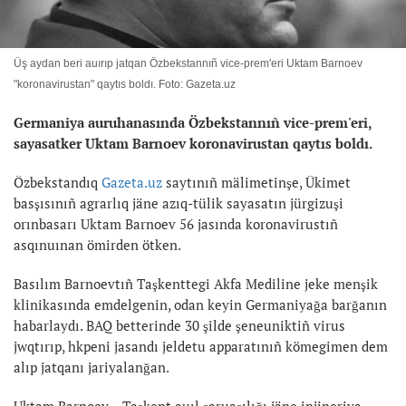
Üş aydan beri auırıp jatqan Özbekstannıñ vice-prem'eri Uktam Barnoev
"koronavirustan" qaytıs boldı. Foto: Gazeta.uz
Germaniya auruhanasında Özbekstannıñ vice-prem'eri,
sayasatker Uktam Barnoev koronavirustan qaytıs boldı.
Özbekstandıq
Gazeta.uz
saytınıñ mälimetinşe, Ükimet
basşısınıñ agrarlıq jäne azıq-tülik sayasatın jürgizuşi
orınbasarı Uktam Barnoev 56 jasında koronavirustıñ
asqınuınan ömirden ötken.
Basılım Barnoevtıñ Taşkenttegi Akfa Mediline jeke menşik
klinikasında emdelgenin, odan keyin Germaniyağa barğanın
habarlaydı. BAQ betterinde 30 şilde şeneuniktiñ virus
jwqtırıp, hkpeni jasandı jeldetu apparatınıñ kömegimen dem
alıp jatqanı jariyalanğan.