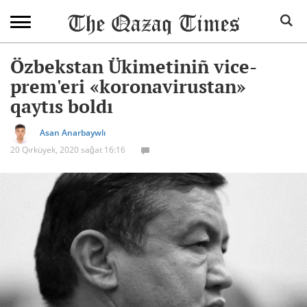
Özbekstan Ükimetiniñ vice-
prem'eri «koronavirustan»
qaytıs boldı
Asan Anarbaywlı
20 Qırküyek, 2020 sağat 16:16