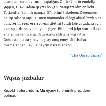
adamnan koronavirus anıqtalğan. Onıñ 47 mıñı emdelip
şıqqan, al 429 adam qaytıs bolğan. Nauqastardıñ eñ köbi
Taşkentte (30 mıñ nauqas, 374 ölim) tirkelgen. Degenmen
halıqaralıq sarapşılar men mamandar eldegi ahual bwdan da
auır, resmi esep eselep kemitiletini turalı köp aytadı. Keybir
aymaqtarda pnevmoniya örşigen. Biraq bwl jalpı statistikağa
engizilmegen, Basqa Orta Aziya elderine wqsaytın
Özbekstanda da şınayı jağday anıq emes. Statistika
bwrmalanğanı jaylı sınaytın narazılar köp.
"The Qazaq Times"
Wqsas jazbalar
Kezekti referendum. Mirziyaev ta ömirlik prezident
bolmaq