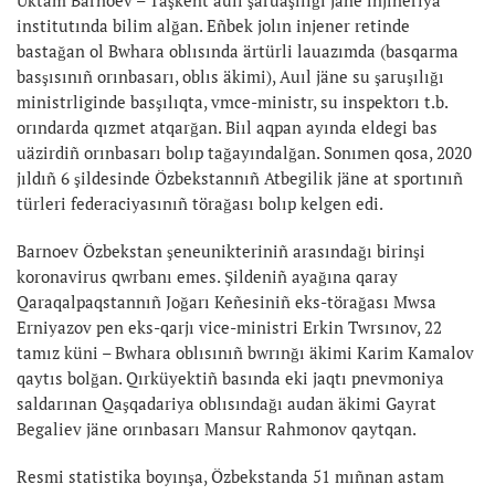
Uktam Barnoev – Taşkent auıl şaruaşılığı jäne injineriya
institutında bilim alğan. Eñbek jolın injener retinde
bastağan ol Bwhara oblısında ärtürli lauazımda (basqarma
basşısınıñ orınbasarı, oblıs äkimi), Auıl jäne su şaruşılığı
ministrliginde basşılıqta, vmce-ministr, su inspektorı t.b.
orındarda qızmet atqarğan. Biıl aqpan ayında eldegi bas
uäzirdiñ orınbasarı bolıp tağayındalğan. Sonımen qosa, 2020
jıldıñ 6 şildesinde Özbekstannıñ Atbegilik jäne at sportınıñ
türleri federaciyasınıñ törağası bolıp kelgen edi.
Barnoev Özbekstan şeneunikteriniñ arasındağı birinşi
koronavirus qwrbanı emes. Şildeniñ ayağına qaray
Qaraqalpaqstannıñ Joğarı Keñesiniñ eks-törağası Mwsa
Erniyazov pen eks-qarjı vice-ministri Erkin Twrsınov, 22
tamız küni – Bwhara oblısınıñ bwrınğı äkimi Karim Kamalov
qaytıs bolğan. Qırküyektiñ basında eki jaqtı pnevmoniya
saldarınan Qaşqadariya oblısındağı audan äkimi Gayrat
Begaliev jäne orınbasarı Mansur Rahmonov qaytqan.
Resmi statistika boyınşa, Özbekstanda 51 mıñnan astam