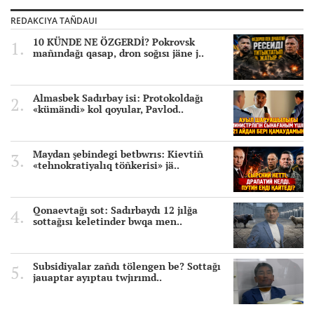
REDAKCIYA TAÑDAUI
10 KÜNDE NE ÖZGERDİ? Pokrovsk
mañındağı qasap, dron soğısı jäne j..
Almasbek Sadırbay isi: Protokoldağı
«kümändi» kol qoyular, Pavlod..
Maydan şebindegi betbwrıs: Kievtiñ
«tehnokratiyalıq töñkerisi» jä..
Qonaevtağı sot: Sadırbaydı 12 jılğa
sottağısı keletinder bwqa men..
Subsidiyalar zañdı tölengen be? Sottağı
jauaptar ayıptau twjırımd..