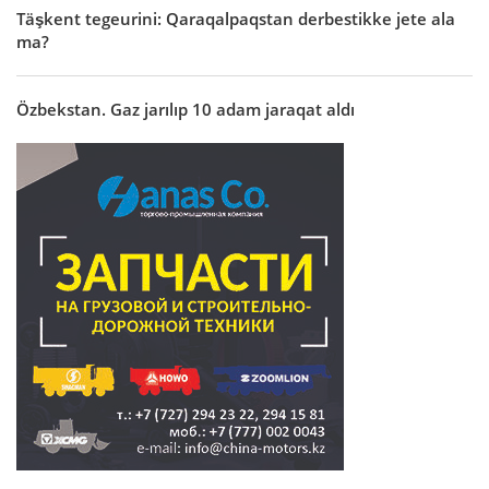
Täşkent tegeurini: Qaraqalpaqstan derbestikke jete ala
ma?
Özbekstan. Gaz jarılıp 10 adam jaraqat aldı