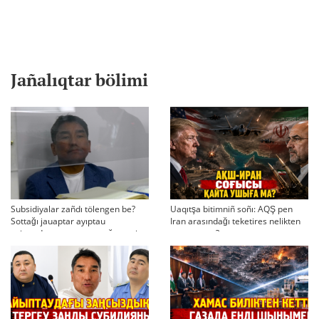
Jañalıqtar bölimi
Subsidiyalar zañdı tölengen be?
Uaqıtşa bitimniñ soñı: AQŞ pen
Sottağı jauaptar ayıptau
Iran arasındağı teketires nelikten
twjırımdarın qayta qarauğa negiz
qayta uşıqtı?
bola ala ma?