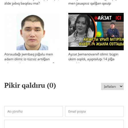
älde jabıq baqılau ma?
men jauapsız qalğan qauip
Atıraudağı jwmbaq joğalu men
Ayzat Jwmanovanıñ ölimi: bügin
adam ölimi: iz-tüzsiz artılğan
ükim oqıldı, ayıptaluşı 14 jılğa
otbası, policiya tergeui jäne qoğam
sottaldı
reakciyası
Pikir qaldıru (
0
)