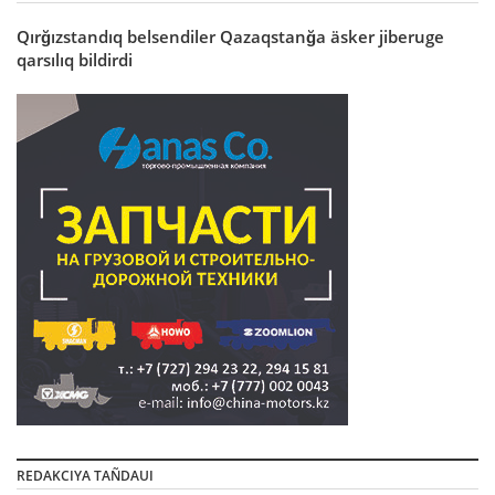
Qırğızstandıq belsendiler Qazaqstanğa äsker jiberuge
qarsılıq bildirdi
REDAKCIYA TAÑDAUI