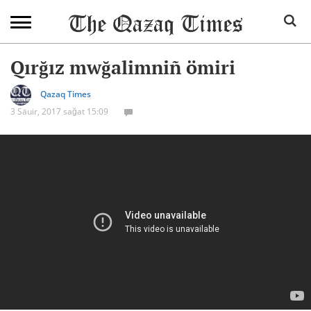
Qırğız mwğalimniñ ömiri
Qazaq Times
3 Säuir, 2017 sağat 15:09