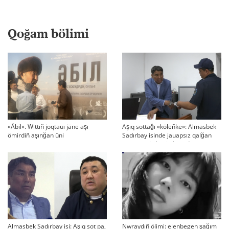
Qoğam bölimi
«Äbil». Wlttıñ joqtauı jäne aşı
Aşıq sottağı «köleñke»: Almasbek
ömirdiñ aşınğan üni
Sadırbay isinde jauapsız qalğan
swraqtar köbeyip baradı
Almasbek Sadırbay isi: Aşıq sot pa,
Nwraydıñ ölimi: elenbegen şağım