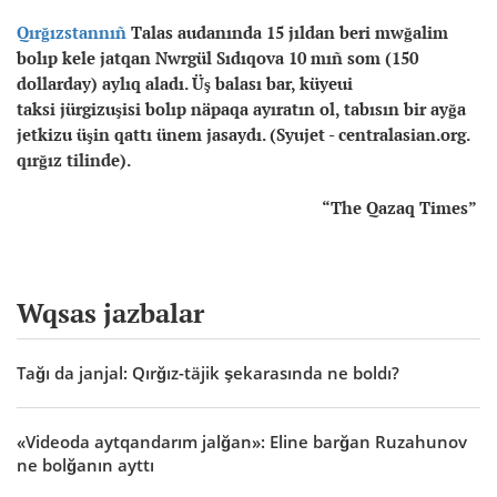
Qırğızstannıñ
Talas audanında 15 jıldan beri mwğalim
bolıp kele jatqan Nwrgül Sıdıqova 10 mıñ som (150
dollarday) aylıq aladı. Üş balası bar, küyeui
taksi jürgizuşisi bolıp näpaqa ayıratın ol, tabısın bir ayğa
jetkizu üşin qattı ünem jasaydı. (Syujet - centralasian.org.
qırğız tilinde).
“The Qazaq Times”
Wqsas jazbalar
Tağı da janjal: Qırğız-täjik şekarasında ne boldı?
«Videoda aytqandarım jalğan»: Eline barğan Ruzahunov
ne bolğanın ayttı