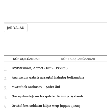
JARIYALAU
KÖP OQILĞANDAR
KÖP TALQILANĞANDAR
Baytwrsınwlı, Ahmet (1873—1938 jj.)
Aua rayına qatıstı qazaqtıñ halıqtıq boljamdarı
Mwratbek Sarbasov – Şofer äni
Qazaqstandağı eñ las qalalar tizimi jariyalandı
Orıstıñ bes soldatın jalğız wrıp jıqqan qazaq