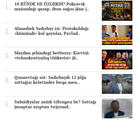
10 KÜNDE NE ÖZGERDİ? Pokrovsk
mañındağı qasap, dron soğısı jäne j..
Almasbek Sadırbay isi: Protokoldağı
«kümändi» kol qoyular, Pavlod..
Maydan şebindegi betbwrıs: Kievtiñ
«tehnokratiyalıq töñkerisi» jä..
Qonaevtağı sot: Sadırbaydı 12 jılğa
sottağısı keletinder bwqa men..
Subsidiyalar zañdı tölengen be? Sottağı
jauaptar ayıptau twjırımd..