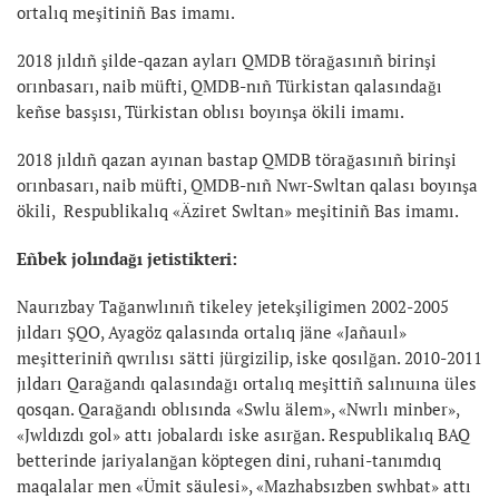
ortalıq meşitiniñ Bas imamı.
2018 jıldıñ şilde-qazan ayları QMDB törağasınıñ birinşi
orınbasarı, naib müfti, QMDB-nıñ Türkistan qalasındağı
keñse basşısı, Türkistan oblısı boyınşa ökili imamı.
2018 jıldıñ qazan ayınan bastap QMDB törağasınıñ birinşi
orınbasarı, naib müfti, QMDB-nıñ Nwr-Swltan qalası boyınşa
ökili, Respublikalıq «Äziret Swltan» meşitiniñ Bas imamı.
Eñbek jolındağı jetistikteri:
Naurızbay Tağanwlınıñ tikeley jetekşiligimen 2002-2005
jıldarı ŞQO, Ayagöz qalasında ortalıq jäne «Jañauıl»
meşitteriniñ qwrılısı sätti jürgizilip, iske qosılğan. 2010-2011
jıldarı Qarağandı qalasındağı ortalıq meşittiñ salınuına üles
qosqan. Qarağandı oblısında «Swlu älem», «Nwrlı minber»,
«Jwldızdı gol» attı jobalardı iske asırğan. Respublikalıq BAQ
betterinde jariyalanğan köptegen dini, ruhani-tanımdıq
maqalalar men «Ümit säulesi», «Mazhabsızben swhbat» attı