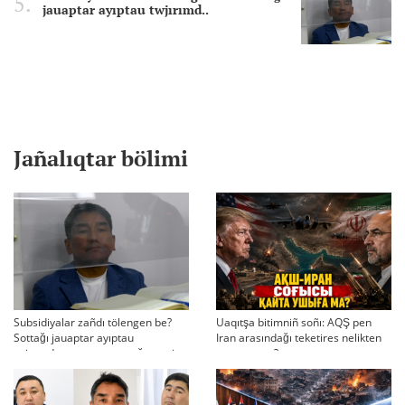
jauaptar ayıptau twjırımd..
Jañalıqtar bölimi
Subsidiyalar zañdı tölengen be?
Uaqıtşa bitimniñ soñı: AQŞ pen
Sottağı jauaptar ayıptau
Iran arasındağı teketires nelikten
twjırımdarın qayta qarauğa negiz
qayta uşıqtı?
bola ala ma?