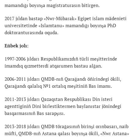
mamandığı boyınşa magistraturasın bitirgen.
2017 jıldan bastap «Nwr-Mübarak» Egipet islam mädenieti
universitetinde «Islamtanu» mamandığı boyınşa PhD
doktoranturasında oquda.
Eñbek jolı:
1997-2006 jıldarı Respublikamızdıñ türli meşitterinde
imamdıq qızmetterdi atqarumen bastau alğan.
2006-2011 jıldarı QMDB-nıñ Qarağandı öñirindegi ökili,
Qarağandı qalalıq №1 ortalıq meşitiniñ Bas imamı.
2011-2013 jıldarı Qazaqstan Respublikası Din isteri
agenttiginiñ Dini birlestiktermen baylanıstar jönindegi
basqarmasınıñ Bas sarapşısı.
2013-2018 jıldarı QMDB törağasınıñ birinşi orınbasarı, naib
müfti, QMDB-nıñ Astana qalası boyınşa ökili, «Nwr Astana»