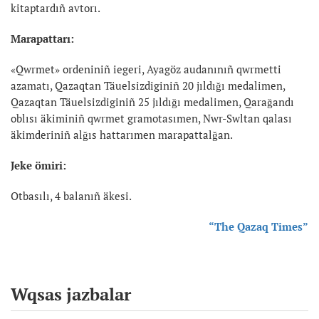
kitaptardıñ avtorı.
Marapattarı:
«Qwrmet» ordeniniñ iegeri, Ayagöz audanınıñ qwrmetti
azamatı, Qazaqtan Täuelsizdiginiñ 20 jıldığı medalimen,
Qazaqtan Täuelsizdiginiñ 25 jıldığı medalimen, Qarağandı
oblısı äkiminiñ qwrmet gramotasımen, Nwr-Swltan qalası
äkimderiniñ alğıs hattarımen marapattalğan.
Jeke ömiri:
Otbasılı, 4 balanıñ äkesi.
“The Qazaq Times”
Wqsas jazbalar