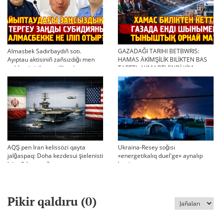
Almasbek Sadırbaydıñ sotı.
GAZADAĞI TARIHI BETBWRIS:
Ayıptau aktisiniñ zañsızdığı men
HAMAS ÄKİMŞİLİK BILİKTEN BAS
qoldan ösirilgen milliondar
TARTTI. AYMAQTI ENDİ KİM
BASQARADI?
AQŞ pen Iran kelissözi qayta
Ukraina-Resey soğısı
jalğaspaq: Doha kezdesui şielenisti
«energetikalıq duel'ge» aynalıp
bäseñdete me?
ketti
Pikir qaldıru (
0
)