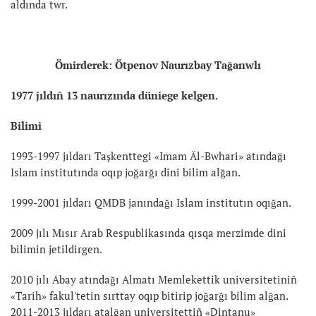
aldında twr.
Ömirderek:
Ötpenov Naurızbay Tağanwlı
1977 jıldıñ 13 naurızında düniege kelgen.
Bilimi
1993-1997 jıldarı Taşkenttegi «Imam Äl-Bwhari» atındağı
Islam institutında oqıp joğarğı dini bilim alğan.
1999-2001 jıldarı QMDB janındağı Islam institutın oqığan.
2009 jılı Mısır Arab Respublikasında qısqa merzimde dini
bilimin jetildirgen.
2010 jılı Abay atındağı Almatı Memlekettik universitetiniñ
«Tarih» fakul'tetin sırttay oqıp bitirip joğarğı bilim alğan.
2011-2013 jıldarı atalğan universitettiñ «Dintanu»