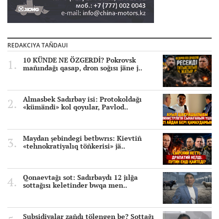
REDAKCIYA TAÑDAUI
10 KÜNDE NE ÖZGERDİ? Pokrovsk
mañındağı qasap, dron soğısı jäne j..
Almasbek Sadırbay isi: Protokoldağı
«kümändi» kol qoyular, Pavlod..
Maydan şebindegi betbwrıs: Kievtiñ
«tehnokratiyalıq töñkerisi» jä..
Qonaevtağı sot: Sadırbaydı 12 jılğa
sottağısı keletinder bwqa men..
Subsidiyalar zañdı tölengen be? Sottağı