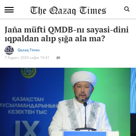
Jaña müfti QMDB-nı sayasi-dini
ıqpaldan alıp şığa ala ma?
Qazaq Times
7 Aqpan, 2020 sağat 19:41