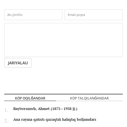
JARIYALAU
KÖP OQILĞANDAR
KÖP TALQILANĞANDAR
Baytwrsınwlı, Ahmet (1873—1938 jj.)
Aua rayına qatıstı qazaqtıñ halıqtıq boljamdarı