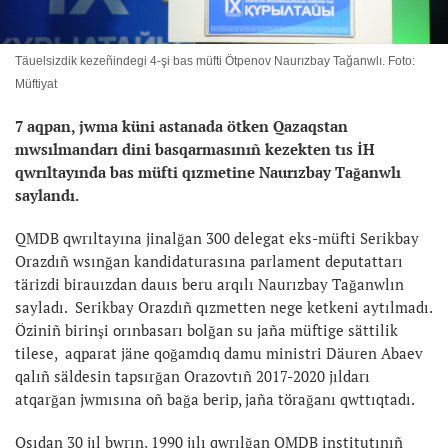
Täuelsizdik kezeñindegi 4-şi bas müfti Ötpenov Naurızbay Tağanwlı. Foto:
Müftiyat
7 aqpan, jwma küni astanada ötken Qazaqstan
mwsılmandarı dini basqarmasınıñ kezekten tıs İH
qwrıltayında
bas müfti qızmetine Naurızbay Tağanwlı
saylandı.
QMDB qwrıltayına jinalğan 300 delegat eks-müfti Serikbay
Orazdıñ wsınğan kandidaturasına parlament deputattarı
tärizdi birauızdan dauıs beru arqılı Naurızbay Tağanwlın
sayladı. Serikbay Orazdıñ qızmetten nege ketkeni aytılmadı.
Öziniñ birinşi orınbasarı bolğan su jaña müftige sättilik
tilese, aqparat jäne qoğamdıq damu ministri Däuren Abaev
qalıñ säldesin tapsırğan Orazovtıñ 2017-2020 jıldarı
atqarğan jwmısına oñ bağa berip, jaña törağanı qwttıqtadı.
Osıdan 30 jıl bwrın, 1990 jılı qwrılğan QMDB institutınıñ