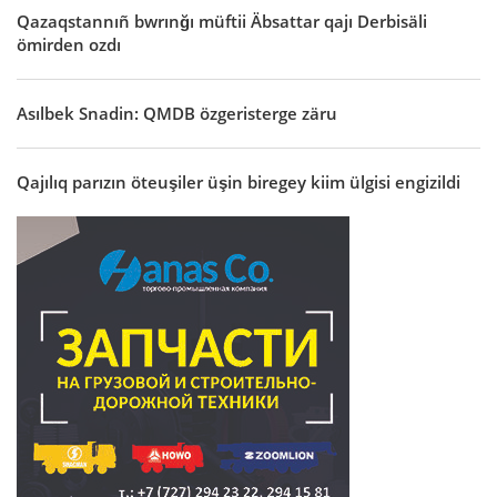
Qazaqstannıñ bwrınğı müftii Äbsattar qajı Derbisäli
ömirden ozdı
Asılbek Snadin: QMDB özgeristerge zäru
Qajılıq parızın öteuşiler üşin biregey kiim ülgisi engizildi