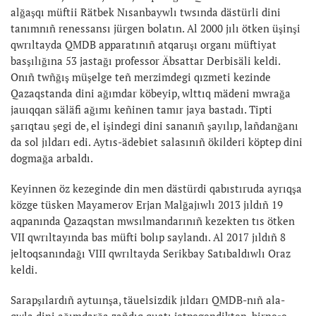
alğaşqı müftii Rätbek Nısanbaywlı twsında dästürli dini
tanımnıñ renessansı jürgen bolatın. Al 2000 jılı ötken üşinşi
qwrıltayda QMDB apparatınıñ atqaruşı organı müftiyat
basşılığına 53 jastağı professor Äbsattar Derbisäli keldi.
Onıñ twñğış müşelge teñ merzimdegi qızmeti kezinde
Qazaqstanda dini ağımdar köbeyip, wlttıq mädeni mwrağa
jauıqqan säläfi ağımı keñinen tamır jaya bastadı. Tipti
şarıqtau şegi de, el işindegi dini sananıñ şayılıp, lañdanğanı
da sol jıldarı edi. Aytıs-ädebiet salasınıñ ökilderi köptep dini
dogmağa arbaldı.
Keyinnen öz kezeginde din men dästürdi qabıstıruda ayrıqşa
közge tüsken Mayamerov Erjan Malğajıwlı 2013 jıldıñ 19
aqpanında Qazaqstan mwsılmandarınıñ kezekten tıs ötken
VII qwrıltayında bas müfti bolıp saylandı. Al 2017 jıldıñ 8
jeltoqsanındağı VIII qwrıltayda Serikbay Satıbaldıwlı Oraz
keldi.
Sarapşılardıñ aytuınşa, täuelsizdik jıldarı QMDB-nıñ ala-
qwla dini ağımdarğa zañdıq quatı jetpegendikten, birneşe