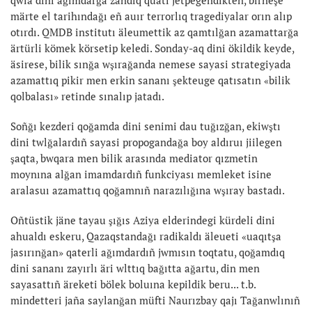
märte el tarihındağı eñ auır terrorlıq tragediyalar orın alıp
otırdı. QMDB institutı äleumettik az qamtılğan azamattarğa
ärtürli kömek körsetip keledi. Sonday-aq dini ökildik keyde,
äsirese, bilik sınğa wşırağanda nemese sayasi strategiyada
azamattıq pikir men erkin sananı şekteuge qatısatın «bilik
qolbalası» retinde sınalıp jatadı.
Soñğı kezderi qoğamda dini senimi dau tuğızğan, ekiwştı
dini twlğalardıñ sayasi propogandağa boy aldıruı jiilegen
şaqta, bwqara men bilik arasında mediator qızmetin
moynına alğan imamdardıñ funkciyası memleket isine
aralasuı azamattıq qoğamnıñ narazılığına wşıray bastadı.
Oñtüstik jäne tayau şığıs Aziya elderindegi kürdeli dini
ahualdı eskeru, Qazaqstandağı radikaldı äleueti «uaqıtşa
jasırınğan» qaterli ağımdardıñ jwmısın toqtatu, qoğamdıq
dini sananı zayırlı äri wlttıq bağıtta ağartu, din men
sayasattıñ äreketi bölek boluına kepildik beru... t.b.
mindetteri jaña saylanğan müfti Naurızbay qajı Tağanwlınıñ