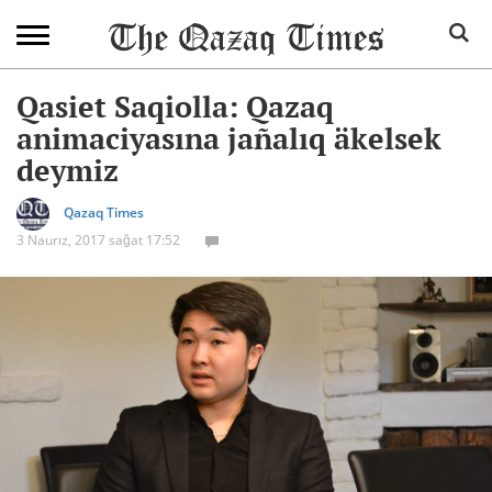
Qasiet Saqiolla: Qazaq
animaciyasına jañalıq äkelsek
deymiz
Qazaq Times
3 Naurız, 2017 sağat 17:52