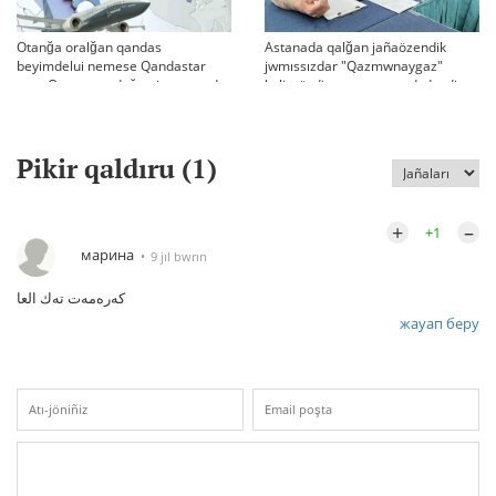
Otanğa oralğan qandas
Astanada qalğan jañaözendik
beyimdelui nemese Qandastar
jwmıssızdar "Qazmwnaygaz"
men Qazaqstandağı migranttardı
kelissözdi toqtatıp tastadı deydi
aqparattıq qoldau jäne äleumettik
beyimdeudiñ media-strategiyası
Pikir qaldıru (
1
)
+
–
+1
марина
9 jıl bwrın
كەرەمەت تەك العا
жауап беру