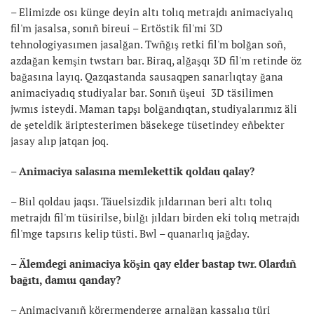
– Elimizde osı künge deyin altı tolıq metrajdı animaciyalıq
fil'm jasalsa, sonıñ bireui – Ertöstik fil'mi 3D
tehnologiyasımen jasalğan. Twñğış retki fil'm bolğan soñ,
azdağan kemşin twstarı bar. Biraq, alğaşqı 3D fil'm retinde öz
bağasına layıq. Qazqastanda sausaqpen sanarlıqtay ğana
animaciyadıq studiyalar bar. Sonıñ üşeui 3D täsilimen
jwmıs isteydi. Maman tapşı bolğandıqtan, studiyalarımız äli
de şeteldik äriptesterimen bäsekege tüsetindey eñbekter
jasay alıp jatqan joq.
– Animaciya salasına memlekettik qoldau qalay?
– Biıl qoldau jaqsı. Täuelsizdik jıldarınan beri altı tolıq
metrajdı fil'm tüsirilse, biılğı jıldarı birden eki tolıq metrajdı
fil'mge tapsırıs kelip tüsti. Bwl – quanarlıq jağday.
– Älemdegi animaciya köşin qay elder bastap twr. Olardıñ
bağıtı, damuı qanday?
– Animaciyanıñ körermenderge arnalğan kassalıq türi