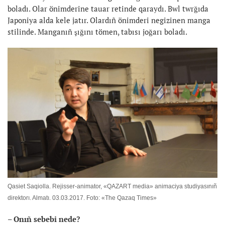
boladı. Olar önimderine tauar retinde qaraydı. Bwl twrğıda
Japoniya alda kele jatır. Olardıñ önimderi negizinen manga
stilinde. Manganıñ şığını tömen, tabısı joğarı boladı.
Qasiet Saqiolla. Rejisser-animator, «QAZART media» animaciya studiyasınıñ
direktorı. Almatı. 03.03.2017. Foto: «The Qazaq Times»
– Onıñ sebebi nede?