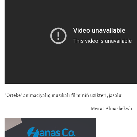
"Orteke" animaciyalıq muzıkalı fil'miniñ üzikteri, jasaluı
Mwrat Almasbekwlı