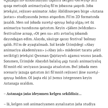
qısqa metrajdı animaciyalıq fil'm jobasına şaqırdı. Joba
jetekşisi, rejisser-animator Aday Äbildinovpen birge «Astana
jastarı» studiyasında jwmıs atqardım. Fil'm 2D formatında
jasaldı. Men sol jobada suretşi-qoyuşı bolıp alğaş ret öz
animaciya tuındısına qatıstım. Keyin «Şäken jwldızdarı»
festivaline arnap, «Ot pen su» attı avtorlıq jobamdı
dayındağan edim. Alayda, säuirge qaray festival' bolmay
qaldı. Fil'm de ayaqtalmadı. Sol kezde Ürimjidegi «Abay
animaciya akademiyası» («Abay jolı» mädeniet taratu şekti
seriktigi) jetekşisi Qwsman Qajıtaywlı ağamız wsınıs jasadı.
Sonımen, Ürimjide Abaydıñ balalıq şağı turalı animaciyalıq
fil'mniñ eki seriyasın jasauğa atsalıstım. Bwl jobada men
scenariy jazuğa qatıstım äri fil'mniñ rejisseri jäne suretşi-
qoyuşı boldım. Ol jaqta eki jıl jwmıs istegennen keyin
Astanağa oraldım.
– Astanağa jaña ideyamen kelgen sekildisiz...
– Iä, kelgen soñ animaciyamen aynalısatın jaña studiya