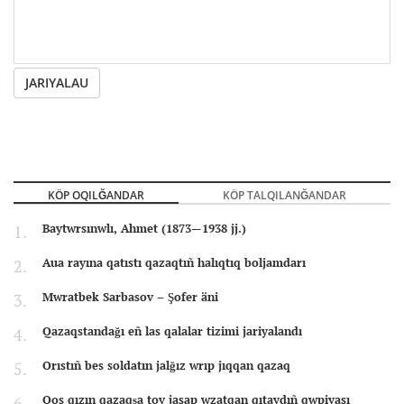
JARIYALAU
KÖP OQILĞANDAR
KÖP TALQILANĞANDAR
Baytwrsınwlı, Ahmet (1873—1938 jj.)
Aua rayına qatıstı qazaqtıñ halıqtıq boljamdarı
Mwratbek Sarbasov – Şofer äni
Qazaqstandağı eñ las qalalar tizimi jariyalandı
Orıstıñ bes soldatın jalğız wrıp jıqqan qazaq
Qos qızın qazaqşa toy jasap wzatqan qıtaydıñ qwpiyası