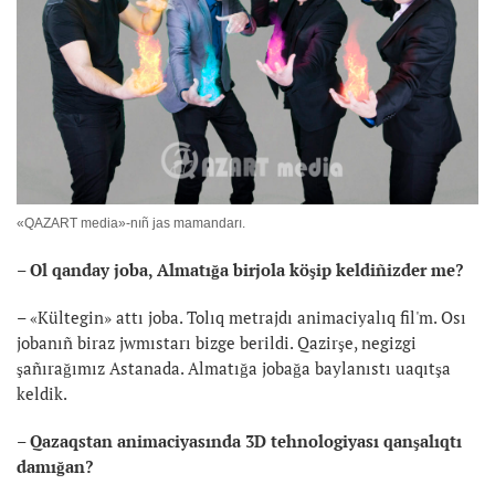
«QAZART media»-nıñ jas mamandarı.
– Ol qanday joba, Almatığa birjola köşip keldiñizder me?
– «Kültegin» attı joba. Tolıq metrajdı animaciyalıq fil'm. Osı
jobanıñ biraz jwmıstarı bizge berildi. Qazirşe, negizgi
şañırağımız Astanada. Almatığa jobağa baylanıstı uaqıtşa
keldik.
– Qazaqstan animaciyasında 3D tehnologiyası qanşalıqtı
damığan?