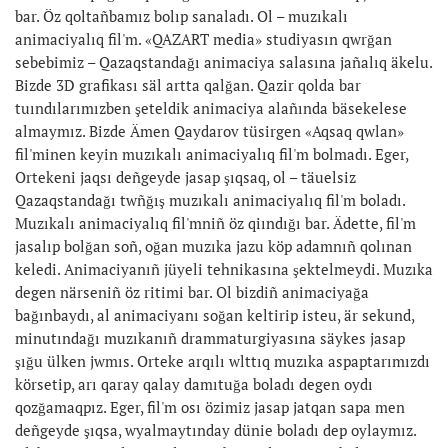
bar. Öz qoltañbamız bolıp sanaladı. Ol – muzıkalı
animaciyalıq fil'm. «QAZART media» studiyasın qwrğan
sebebimiz – Qazaqstandağı animaciya salasına jañalıq äkelu.
Bizde 3D grafikası säl artta qalğan. Qazir qolda bar
tuındılarımızben şeteldik animaciya alañında bäsekelese
almaymız. Bizde Ämen Qaydarov tüsirgen «Aqsaq qwlan»
fil'minen keyin muzıkalı animaciyalıq fil'm bolmadı. Eger,
Ortekeni jaqsı deñgeyde jasap şıqsaq, ol – täuelsiz
Qazaqstandağı twñğış muzıkalı animaciyalıq fil'm boladı.
Muzıkalı animaciyalıq fil'mniñ öz qiındığı bar. Ädette, fil'm
jasalıp bolğan soñ, oğan muzıka jazu köp adamnıñ qolınan
keledi. Animaciyanıñ jüyeli tehnikasına şektelmeydi. Muzıka
degen närseniñ öz ritimi bar. Ol bizdiñ animaciyağa
bağınbaydı, al animaciyanı soğan keltirip isteu, är sekund,
minutındağı muzıkanıñ drammaturgiyasına säykes jasap
şığu ülken jwmıs. Orteke arqılı wlttıq muzıka aspaptarımızdı
körsetip, arı qaray qalay damıtuğa boladı degen oydı
qozğamaqpız. Eger, fil'm osı özimiz jasap jatqan sapa men
deñgeyde şıqsa, wyalmaytınday dünie boladı dep oylaymız.