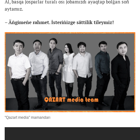
Al, basqa josparlar turalı osı jobamızdı ayaqtap bolğan soñ
aytamız.
– Äñgimeñe rahmet. İsteriñizge sättilik tileymiz!
"Qazart media" mamandarı