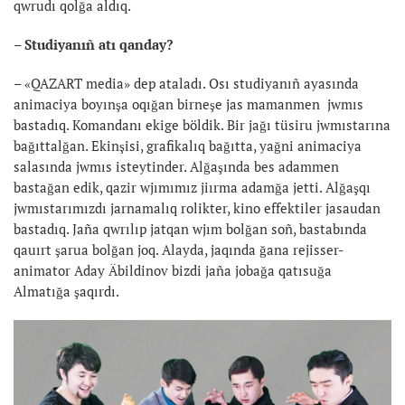
qwrudı qolğa aldıq.
– Studiyanıñ atı qanday?
– «QAZART media» dep ataladı. Osı studiyanıñ ayasında
animaciya boyınşa oqığan birneşe jas mamanmen jwmıs
bastadıq. Komandanı ekige böldik. Bir jağı tüsiru jwmıstarına
bağıttalğan. Ekinşisi, grafikalıq bağıtta, yağni animaciya
salasında jwmıs isteytinder. Alğaşında bes adammen
bastağan edik, qazir wjımımız jiırma adamğa jetti. Alğaşqı
jwmıstarımızdı jarnamalıq rolikter, kino effektiler jasaudan
bastadıq. Jaña qwrılıp jatqan wjım bolğan soñ, bastabında
qauırt şarua bolğan joq. Alayda, jaqında ğana rejisser-
animator Aday Äbildinov bizdi jaña jobağa qatısuğa
Almatığa şaqırdı.