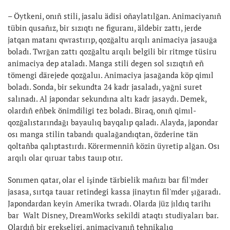
– Öytkeni, onıñ stili, jasalu ädisi oñaylatılğan. Animaciyanıñ
tübin qusañız, bir sızıqtı ne figuranı, äldebir zattı, jerde
jatqan matanı qwrastırıp, qozğaltu arqılı animaciya jasauğa
boladı. Twrğan zattı qozğaltu arqılı belgili bir ritmge tüsiru
animaciya dep ataladı. Manga stili degen sol sızıqtıñ eñ
tömengi därejede qozğaluı. Animaciya jasağanda köp qimıl
boladı. Sonda, bir sekundta 24 kadr jasaladı, yağni suret
salınadı. Al japondar sekundına altı kadr jasaydı. Demek,
olardıñ eñbek önimdiligi tez boladı. Biraq, onıñ qimıl-
qozğalıstarındağı bayaulıq bayqalıp qaladı. Alayda, japondar
osı manga stilin tabandı qualağandıqtan, özderine tän
qoltañba qalıptastırdı. Körermenniñ közin üyretip alğan. Osı
arqılı olar qıruar tabıs tauıp otır.
Sonımen qatar, olar el işinde tärbielik mañızı bar fil'mder
jasasa, sırtqa tauar retindegi kassa jinaytın fil'mder şığaradı.
Japondardan keyin Amerika twradı. Olarda jüz jıldıq tarihı
bar Walt Disney, DreamWorks sekildi ataqtı studiyaları bar.
Olardıñ bir erekşeligi, animaciyanıñ tehnikalıq