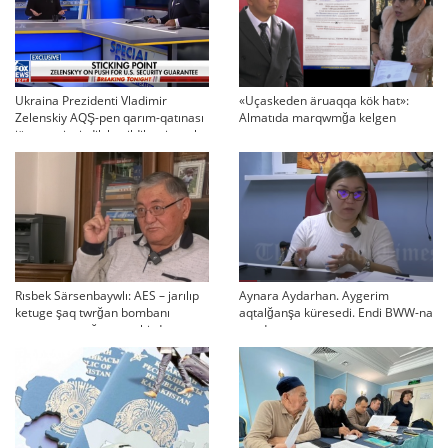
Ukraina Prezidenti Vladimir
«Uçaskeden äruaqqa kök hat»:
Zelenskiy AQŞ-pen qarım-qatınası
Almatıda marqwmğa kelgen
jäne qauipsizdik kepildikteri turalı
şaqırtu
pikir bildirdi
Rısbek Särsenbaywlı: AES – jarılıp
Aynara Aydarhan. Aygerim
ketuge şaq twrğan bombanı
aqtalğanşa küresedi. Endi BWW-na
qwşaqtap otırğanmen birdey
arızdanamız