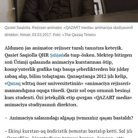
Qasiet Saqiolla. Rejisser-animator, «QAZART media» animaciya studiyasınıñ
direktorı. Almatı. 03.03.2017. Foto: «The Qazaq Times»
Aldımen jas animator-rejisser turalı tanıstıra keteyik.
Qasiet Saqiolla QHR
Şıñjañ
da tuıp-ösken. Mektep bitirgen
soñ Ürimji qalasında animaciya kurstarınan ötip,
komp'yuterlik grafika tağı basqa şeberlikterden bir jılday
sabaq alıp, bilim tolıqtağan. Qazaqstanğa 2012 jılı kelip,
«
Qazaq
wlttıq öner universitetiniñ» «animaciya rejisseri»
mamandığına oquğa tüsedi. Qazir sol oqu ornınıñ besinşi
kurs studenti. Özi jetekşilik etip qwrğan «QAZART media»
animaciya studiyasınıñ direktorı.
– Animaciya salasındağı alğaşqı jwmısıñız qaşan bastaldı?
– Ekinşi kurstan-aq öndiristik jwmıstar bastalıp ketti. Sol jılı
«Qazaqfil'm» kinostudiyası tapsırıs bergen «Jerwyıq» attı