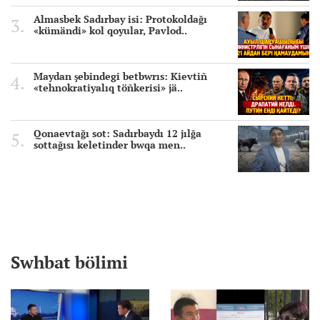
Almasbek Sadırbay isi: Protokoldağı
«kümändi» kol qoyular, Pavlod..
Maydan şebindegi betbwrıs: Kievtiñ
«tehnokratiyalıq töñkerisi» jä..
Qonaevtağı sot: Sadırbaydı 12 jılğa
sottağısı keletinder bwqa men..
Swhbat bölimi