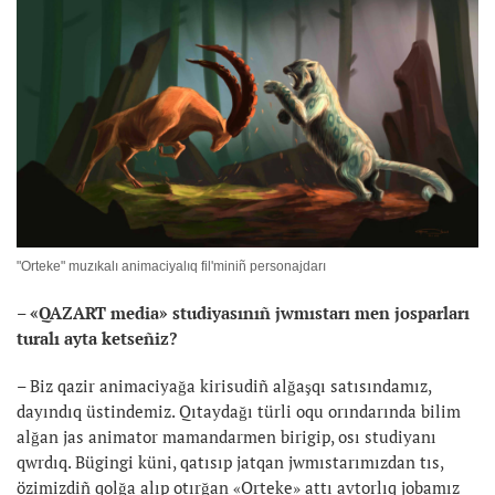
"Orteke" muzıkalı animaciyalıq fil'miniñ personajdarı
– «QAZART media» studiyasınıñ jwmıstarı men josparları
turalı ayta ketseñiz?
– Biz qazir animaciyağa kirisudiñ alğaşqı satısındamız,
dayındıq üstindemiz. Qıtaydağı türli oqu orındarında bilim
alğan jas animator mamandarmen birigip, osı studiyanı
qwrdıq. Bügingi küni, qatısıp jatqan jwmıstarımızdan tıs,
özimizdiñ qolğa alıp otırğan «Orteke» attı avtorlıq jobamız