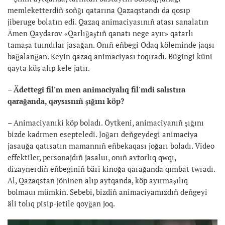
memleketterdiñ soñğı qatarına Qazaqstandı da qosıp
jiberuge bolatın edi. Qazaq animaciyasınıñ atası sanalatın
Ämen Qaydarov «Qarlığaştıñ qanatı nege ayır» qatarlı
tamaşa tuındılar jasağan. Onıñ eñbegi Odaq köleminde jaqsı
bağalanğan. Keyin qazaq animaciyası toqıradı. Bügingi küni
qayta küş alıp kele jatır.
– Ädettegi fil'm men animaciyalıq fil'mdi salıstıra
qarağanda, qaysısnıñ şığını köp?
– Animaciyanıki köp boladı. Öytkeni, animaciyanıñ şığını
bizde kadrmen esepteledi. Joğarı deñgeydegi animaciya
jasauğa qatısatın mamannıñ eñbekaqası joğarı boladı. Video
effektiler, personajdıñ jasaluı, onıñ avtorlıq qwqı,
dizaynerdiñ eñbeginiñ bäri kinoğa qarağanda qımbat twradı.
Al, Qazaqstan jöninen alıp aytqanda, köp ayırmaşılıq
bolmauı mümkin. Sebebi, bizdiñ animaciyamızdıñ deñgeyi
äli tolıq pisip-jetile qoyğan joq.