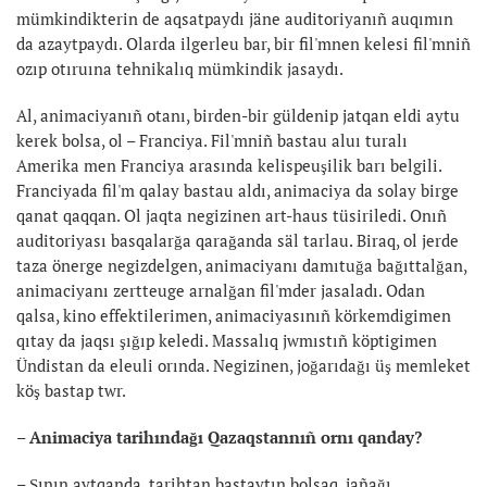
mümkindikterin de aqsatpaydı jäne auditoriyanıñ auqımın
da azaytpaydı. Olarda ilgerleu bar, bir fil'mnen kelesi fil'mniñ
ozıp otıruına tehnikalıq mümkindik jasaydı.
Al, animaciyanıñ otanı, birden-bir güldenip jatqan eldi aytu
kerek bolsa, ol – Franciya. Fil'mniñ bastau aluı turalı
Amerika men Franciya arasında kelispeuşilik barı belgili.
Franciyada fil'm qalay bastau aldı, animaciya da solay birge
qanat qaqqan. Ol jaqta negizinen art-haus tüsiriledi. Onıñ
auditoriyası basqalarğa qarağanda säl tarlau. Biraq, ol jerde
taza önerge negizdelgen, animaciyanı damıtuğa bağıttalğan,
animaciyanı zertteuge arnalğan fil'mder jasaladı. Odan
qalsa, kino effektilerimen, animaciyasınıñ körkemdigimen
qıtay da jaqsı şığıp keledi. Massalıq jwmıstıñ köptigimen
Ündistan da eleuli orında. Negizinen, joğarıdağı üş memleket
köş bastap twr.
– Animaciya tarihındağı Qazaqstannıñ ornı qanday?
– Şının aytqanda, tarihtan bastaytın bolsaq, jañağı