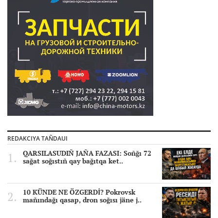
REDAKCIYA TAÑDAUI
QARSILASUDIÑ JAÑA FAZASI: Soñğı 72
sağat soğıstıñ qay bağıtqa ket..
10 KÜNDE NE ÖZGERDİ? Pokrovsk
mañındağı qasap, dron soğısı jäne j..