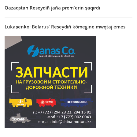
Qazaqstan Reseydiñ jaña prem'erin şaqırdı
Lukaşenko: Belarus' Reseydiñ kömegine mwqtaj emes