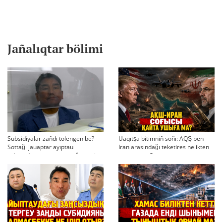
Jañalıqtar bölimi
Subsidiyalar zañdı tölengen be?
Uaqıtşa bitimniñ soñı: AQŞ pen
Sottağı jauaptar ayıptau
Iran arasındağı teketires nelikten
twjırımdarın qayta qarauğa negiz
qayta uşıqtı?
bola ala ma?