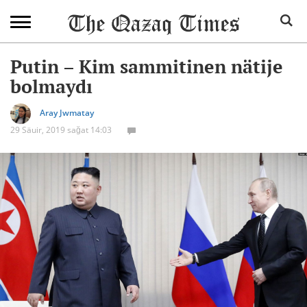
Putin – Kim sammitinen nätije
bolmaydı
Aray Jwmatay
29 Säuir, 2019 sağat 14:03