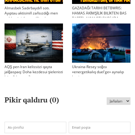
Almasbek Sadırbaydıñ sotı.
GAZADAĞI TARIHI BETBWRIS:
Ayıptau aktisiniñ zañsızdığı men
HAMAS ÄKİMŞİLİK BILİKTEN BAS
qoldan ösirilgen milliondar
TARTTI. AYMAQTI ENDİ KİM
BASQARADI?
AQŞ pen Iran kelissözi qayta
Ukraina-Resey soğısı
jalğaspaq: Doha kezdesui şielenisti
«energetikalıq duel'ge» aynalıp
bäseñdete me?
ketti
Pikir qaldıru (
0
)