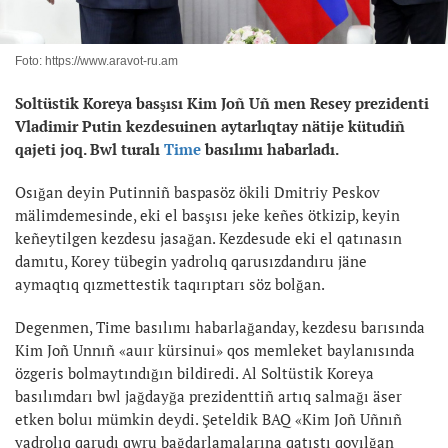
Foto: https://www.aravot-ru.am
Soltüstik Koreya basşısı Kim Joñ Uñ men Resey prezidenti
Vladimir Putin kezdesuinen aytarlıqtay nätije kütudiñ
qajeti joq. Bwl turalı
Time
basılımı habarladı.
Osığan deyin Putinniñ baspasöz ökili Dmitriy Peskov
mälimdemesinde, eki el basşısı jeke keñes ötkizip, keyin
keñeytilgen kezdesu jasağan. Kezdesude eki el qatınasın
damıtu, Korey tübegin yadrolıq qarusızdandıru jäne
aymaqtıq qızmettestik taqırıptarı söz bolğan.
Degenmen, Time basılımı habarlağanday, kezdesu barısında
Kim Joñ Unnıñ «auır kürsinui» qos memleket baylanısında
özgeris bolmaytındığın bildiredi. Al Soltüstik Koreya
basılımdarı bwl jağdayğa prezidenttiñ artıq salmağı äser
etken boluı mümkin deydi. Şeteldik BAQ «Kim Joñ Uñnıñ
yadrolıq qarudı qwru bağdarlamalarına qatıstı qoyılğan