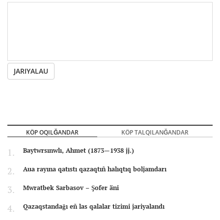
JARIYALAU
KÖP OQILĞANDAR
KÖP TALQILANĞANDAR
Baytwrsınwlı, Ahmet (1873—1938 jj.)
Aua rayına qatıstı qazaqtıñ halıqtıq boljamdarı
Mwratbek Sarbasov – Şofer äni
Qazaqstandağı eñ las qalalar tizimi jariyalandı