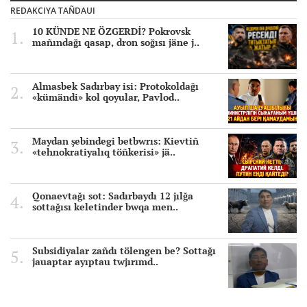
REDAKCIYA TAÑDAUI
10 KÜNDE NE ÖZGERDİ? Pokrovsk
mañındağı qasap, dron soğısı jäne j..
Almasbek Sadırbay isi: Protokoldağı
«kümändi» kol qoyular, Pavlod..
Maydan şebindegi betbwrıs: Kievtiñ
«tehnokratiyalıq töñkerisi» jä..
Qonaevtağı sot: Sadırbaydı 12 jılğa
sottağısı keletinder bwqa men..
Subsidiyalar zañdı tölengen be? Sottağı
jauaptar ayıptau twjırımd..