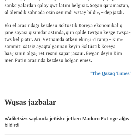
sankciyalardan qalay qwtılatını belgisiz. Soğan qaramastan,
ol älemdik sahnada özin senimdi wstay bildi», – dep jazdı.
Eki el arasındağı kezdesu Soltüstik Koreya ekonomikalıq
jäne sayasi qısımdar astında, qiın qalde twrğan kezge twspa-
tws kelip otır. Äri, V'etnamda ötken ekinşi «Tramp – Kim»
sammiti sätsiz ayaqtalğannan keyin Soltüstik Koreya
basşısınıñ alğaş ret resmi sapar jasauı. Bwğan deyin Kim
men Putin arasında kezdesu bolğan emes.
"The Qazaq Times"
Wqsas jazbalar
«Ädiletsiz» saylauda jeñiske jetken Maduro Putinge alğıs
bildirdi