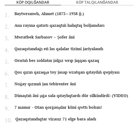
KÖP OQILĞANDAR
KÖP TALQILANĞANDAR
Baytwrsınwlı, Ahmet (1873—1938 jj.)
Aua rayına qatıstı qazaqtıñ halıqtıq boljamdarı
Mwratbek Sarbasov – Şofer äni
Qazaqstandağı eñ las qalalar tizimi jariyalandı
Orıstıñ bes soldatın jalğız wrıp jıqqan qazaq
Qos qızın qazaqşa toy jasap wzatqan qıtaydıñ qwpiyası
Noğay qızınıñ jan tebirenter äni
Dimaştıñ äni şığa sala qıtaylıqtardı dür silkindirdi: (VIDEO)
7 mamır - Otan qorğauşılar küni qwttı bolsın!
Qazaqstandıqtar vizasız 71 elge bara aladı