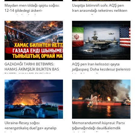
Maydan men tıldağı qajıtu soğısı:
Uaqıtşa bitimniñ soñı: AQŞ pen
12-14 şildedegi äskeri-
Iran arasındağı teketires nelikten
strategiyalıq ahual
qayta uşıqtı?
GAZADAĞI TARIHI BETBWRIS:
AQŞ pen Iran kelissözi qayta
HAMAS ÄKİMŞİLİK BILİKTEN BAS
jalğaspaq: Doha kezdesui şielenisti
TARTTI. AYMAQTI ENDİ KİM
bäseñdete me?
BASQARADI?
Ukraina-Resey soğısı
Memorandumnıñ küyreui: Parsı
«energetikalıq duel'ge» aynalıp
şığanağındağı dauıl&älemdik
ketti
tärtiptiñ sın sağatı soğıp twr