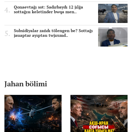
Qonaevtağı sot: Sadırbaydı 12 jılğa
sottağısı keletinder bwqa men..
Subsidiyalar zañdı tölengen be? Sottağı
jauaptar ayıptau twjırımd..
Jahan bölimi