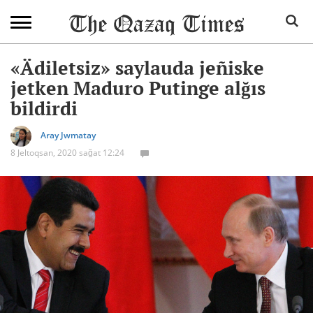
«Ädiletsiz» saylauda jeñiske
jetken Maduro Putinge alğıs
bildirdi
Aray Jwmatay
8 Jeltoqsan, 2020 sağat 12:24