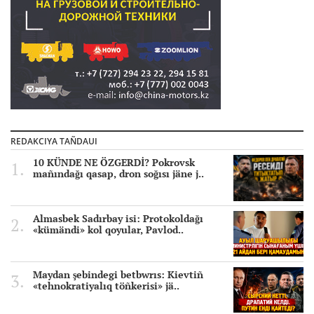
REDAKCIYA TAÑDAUI
10 KÜNDE NE ÖZGERDİ? Pokrovsk
mañındağı qasap, dron soğısı jäne j..
Almasbek Sadırbay isi: Protokoldağı
«kümändi» kol qoyular, Pavlod..
Maydan şebindegi betbwrıs: Kievtiñ
«tehnokratiyalıq töñkerisi» jä..