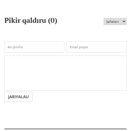
Pikir qaldıru (
0
)
JARIYALAU