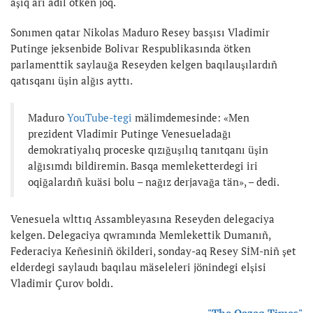
aşıq äri ädil ötken joq.
Sonımen qatar Nikolas Maduro Resey basşısı Vladimir
Putinge jeksenbide Bolivar Respublikasında ötken
parlamenttik saylauğa Reseyden kelgen baqılauşılardıñ
qatısqanı üşin alğıs ayttı.
Maduro
YouTube-tegi
mälimdemesinde: «Men
prezident Vladimir Putinge Venesueladağı
demokratiyalıq proceske qızığuşılıq tanıtqanı üşin
alğısımdı bildiremin. Basqa memleketterdegi iri
oqiğalardıñ kuäsi bolu – nağız derjavağa tän», – dedi.
Venesuela wlttıq Assambleyasına Reseyden delegaciya
kelgen. Delegaciya qwramında Memlekettik Dumanıñ,
Federaciya Keñesiniñ ökilderi, sonday-aq Resey SİM-niñ şet
elderdegi saylaudı baqılau mäseleleri jönindegi elşisi
Vladimir Çurov boldı.
"The Qazaq Times"