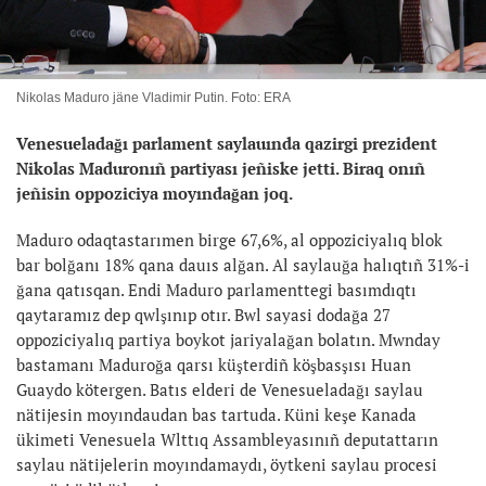
Nikolas Maduro jäne Vladimir Putin. Foto: ERA
Venesueladağı parlament saylauında qazirgi prezident
Nikolas Maduronıñ partiyası
jeñiske jetti. Biraq onıñ
jeñisin oppoziciya moyındağan joq.
Maduro odaqtastarımen birge 67,6%, al oppoziciyalıq blok
bar bolğanı 18% qana dauıs alğan. Al saylauğa halıqtıñ 31%-i
ğana qatısqan. Endi Maduro parlamenttegi basımdıqtı
qaytaramız dep qwlşınıp otır. Bwl sayasi dodağa 27
oppoziciyalıq partiya boykot jariyalağan bolatın. Mwnday
bastamanı Maduroğa qarsı küşterdiñ köşbasşısı Huan
Guaydo kötergen. Batıs elderi de Venesueladağı saylau
nätijesin moyındaudan bas tartuda. Küni keşe Kanada
ükimeti Venesuela Wlttıq Assambleyasınıñ deputattarın
saylau nätijelerin moyındamaydı, öytkeni saylau procesi