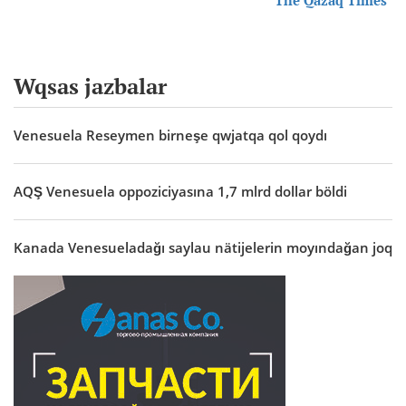
Wqsas jazbalar
Venesuela Reseymen birneşe qwjatqa qol qoydı
AQŞ Venesuela oppoziciyasına 1,7 mlrd dollar böldi
Kanada Venesueladağı saylau nätijelerin moyındağan joq