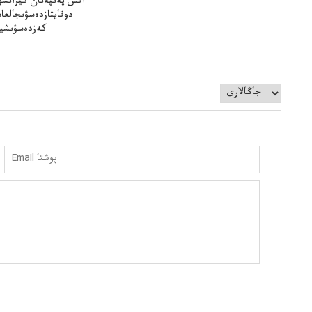
اقش پەنپەنان كيرانسو
دوقايتازدەسۋىجالعا
كەزدەسۋىشيە