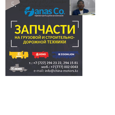
سۋبسيديالار زاڭدى تولەنزاڭدىە؟
سوتتولەنگەناپتار ايىبە؟ۋ
تسوتتاعىا..