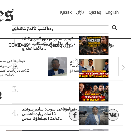
English
Qazaq
قازاق
Қазақ
رەداكتسيا تاڭداۋىتاڭداۋى
10 كۇندە نە وزنەردىوزگەردى؟
سك ماڭىنپوكروۆسكاپ، درون
مۋلتيمەديا
Qazaq ءسوزى
COVID-19
ماڭىنداعىنە ج..
سۋبسيديالار زاڭدى
قوناەۆتاعى سوت
تولەنزاڭدىە؟
سادىرسوتد
سوتتولەنگەناپتار ايىبە؟ۋ..
12سادىربايدىتاعى
كەلە12نجى..
پ
قوناەۆتاعى سوت: سادىرسوتدى
12سادىربايدىتاعىسى
كەلە12نجىلعاۇقا مەس..