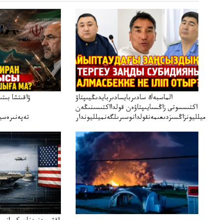
الماسبەك سادىربايسادىربايدىڭيىپتاۋ
ۋاقىتشا بىت
اكتىسسوتى زاڭسىايىپتاۋەن قولدااكتىسىنىڭەن
ميلليونزاڭسىزدىعىمەنقولدانوسىرىلگەنميلليوندار
تەپەنىرەسير
تەكەتىرە