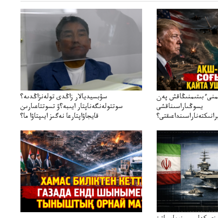
ىمنىءبىتىمنىڭاقش پەن
سۋبسيديالار زاڭدى تولەنزاڭدىە؟
يسوڭىاراسىناقشى
سوتتولەنگەناپتار ايىبە؟ۋ تسوتتاعىارىن
انىكتەناراسىنداعىقتى؟
قايجاۋاپتارعا نەگىز ايىپتاۋا ما؟
سنەلىكتەنقايتاۋشىقتى؟
تۇجىرىمدارىنقايتاقاراۋعانەگىزبولاالاما؟