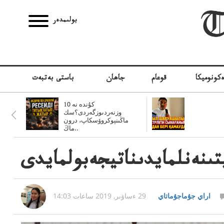
بولىمدەر
كونوميكا
قوعام
جاھان
باستى بەتبەت
10 كۇندە نە
وزنەردىوزگەردى؟سك
ماڭىنپوكروۆسكاپ، درون
ماڭ..
ىنەنلمايدىناتيجەبولمايدى
اراي جۇماجۇماتاي
29 ءساۋىر, 2019 ساعات 14:03