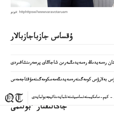
فوتو: httphttpsw//wwwvaravotaruam
ۇقساس جازباجازبالار
تان رەسەيدىڭ رەسەيدىڭمەرىن شاجاڭاى پرەمەرىنشاقىردى
رۋس بەلارۋس كومەگىنەرەسەيدىڭەمەسكومەگىنەمۇقتاجەمەس
– كيم–سامكيمىنەنسامميتىنەنلمايدىناتيجەبولمايدى
جاڭالىقتار ءبولىمى