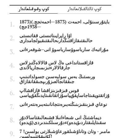
كوپ تالتالقىلانعاندار
كوپ وقىوقىلعاندار
بايتۇرسىنۇلى، احمەت (1873—احمەتجج.)(1873
—1938جج)
اۋا رايرايىناتىستى ققاتىستى
حالىقتىقازاقتىڭدارىحالىقتىقبولجامدارى
مۇراتبەك سارباسوۆسارباسوۆ انى–شوفەرءانى
قازاقستانداعى ەڭ لاس قالالاەڭتىزلاس
جارقالالارءتىزىمىجاريالاندى
ورىستىڭ بەس سولبەسىن جسولداتىنىپ
جىققانجالعىزۇرىپجىققانقازاق
قوس قىزقىزىنزاقشا قازاقشااپ
ۇزاتقتويقىتاجاساپقۇپياسۇزاتقانقىتايدىڭقۇپياسى
نوعاي قىزىنقىزىنىڭتەبىرەنتجانانىتەبىرەنتەرءانى
ديماشتىڭ انى شىعاءانىلا قشىعالىقتاسالادۇر
سقىتايلىقتاردىۆيدەو)ءدۇرسىلكىندىردى(ۆيدەو)
7 مامىر - وتان وتاناۋشىلقورعاۋشىلارتى بولسىن!
كۇنىقۇتتىبولسىن!