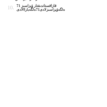
قازاقستاندىقتار ۆيزاسىز 71
ەلگەۆيزاسىزلادى71ەلگەباراالادى