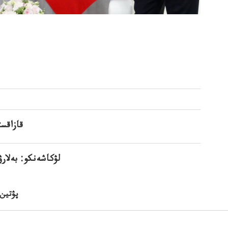
قازاقس
لۋكاشەنكو: بەلا
پۋتين 