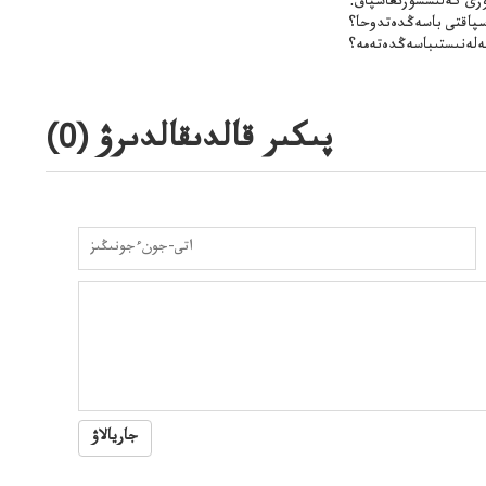
زى كەلىسسوزىعاسپاق:
سپاقتى باسەڭدەتدوحا؟
لەنىستىباسەڭدەتەمە؟
پىكىر قالدىقالدىرۋ (
0
)
جاريالاۋ