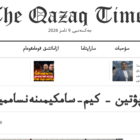
جەكسەنبى, 9 تامىز 2026
سۇحبات
ساراپتاما
ازاماتتىق قوعامقوعام
ە
:
ى
سى
ۋتين – كيم–سامكيمىنەنسامميت