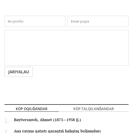
JARIYALAU
KÖP OQILĞANDAR
KÖP TALQILANĞANDAR
Baytwrsınwlı, Ahmet (1873—1938 jj.)
Aua rayına qatıstı qazaqtıñ halıqtıq boljamdarı