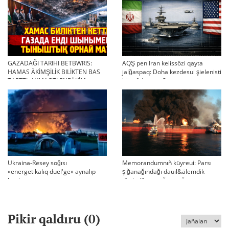
GAZADAĞI TARIHI BETBWRIS:
AQŞ pen Iran kelissözi qayta
HAMAS ÄKİMŞİLİK BILİKTEN BAS
jalğaspaq: Doha kezdesui şielenisti
TARTTI. AYMAQTI ENDİ KİM
bäseñdete me?
BASQARADI?
Ukraina-Resey soğısı
Memorandumnıñ küyreui: Parsı
«energetikalıq duel'ge» aynalıp
şığanağındağı dauıl&älemdik
ketti
tärtiptiñ sın sağatı soğıp twr
Pikir qaldıru (
0
)