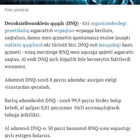
Foto: yorick.kz
Dezoksiribonuklein qışqılı
(
DNQ
) - tiri
organizmderdegi
genetikalıq
aqparattıñ
wrpaqtan
-wrpaqqa beriluin,
saqtaluın, damuı men qızmetin qamtamasız etuine jauaptı
nuklein qışqılınıñ
eki türiniñ biri. DNQ-nıñ
jasuşadağı
bastı
qızmeti - wzaq merzimge RNQ men aquızğa qajetti aqparattı
saqtau. Al endi DNQ jaylı köpşilik bile bermeytin faktilerdi
wsınamız.
Adamnıñ DNQ-sınıñ 8 payızı adamdar auırğan ejelgi
virustardan qwraladı.
Barlıq adamdardıñ DNQ - sınıñ 99,9 payızı birdey bolıp
keledi, al qalğan 0,01 payızınan türli ayırmaşılıqtardı
tabuğa jetkilikti.
Al adamnıñ DNQ-sı 50 payız banannıñ RNQ-sına wqsastığı
jaylı estigen bolarsız.