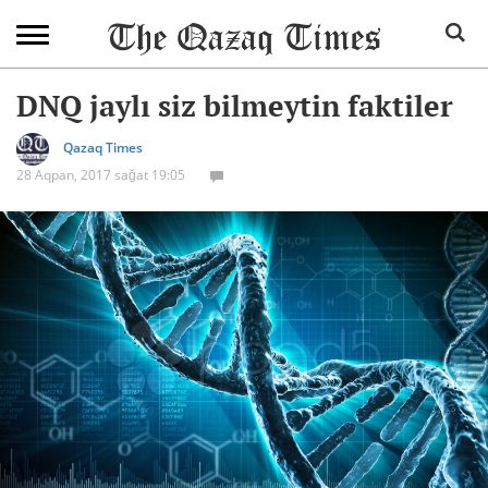
DNQ jaylı siz bilmeytin faktiler
Qazaq Times
28 Aqpan, 2017 sağat 19:05