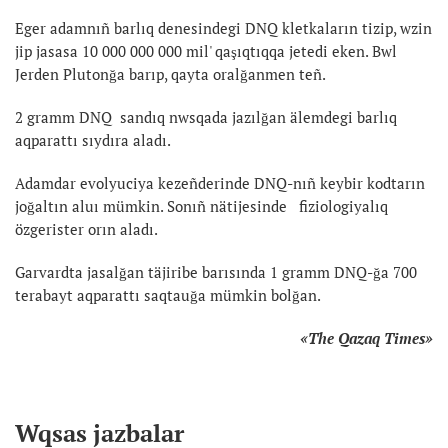
Eger adamnıñ barlıq denesindegi DNQ kletkaların tizip, wzin
jip jasasa 10 000 000 000 mil' qaşıqtıqqa jetedi eken. Bwl
Jerden Plutonğa barıp, qayta oralğanmen teñ.
2 gramm DNQ sandıq nwsqada jazılğan älemdegi barlıq
aqparattı sıydıra aladı.
Adamdar evolyuciya kezeñderinde DNQ-nıñ keybir kodtarın
joğaltın aluı mümkin. Sonıñ nätijesinde fiziologiyalıq
özgerister orın aladı.
Garvardta jasalğan täjiribe barısında 1 gramm DNQ-ğa 700
terabayt aqparattı saqtauğa mümkin bolğan.
«
The Qazaq Times
»
Wqsas jazbalar