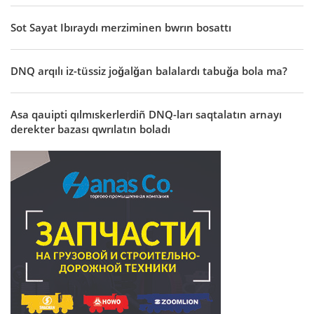
Sot Sayat Ibıraydı merziminen bwrın bosattı
DNQ arqılı iz-tüssiz joğalğan balalardı tabuğa bola ma?
Asa qauipti qılmıskerlerdiñ DNQ-ları saqtalatın arnayı
derekter bazası qwrılatın boladı