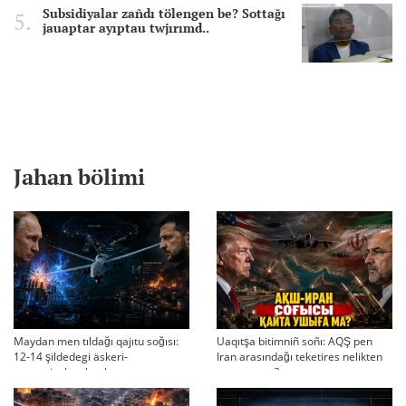
Subsidiyalar zañdı tölengen be? Sottağı
jauaptar ayıptau twjırımd..
Jahan bölimi
Maydan men tıldağı qajıtu soğısı:
Uaqıtşa bitimniñ soñı: AQŞ pen
12-14 şildedegi äskeri-
Iran arasındağı teketires nelikten
strategiyalıq ahual
qayta uşıqtı?