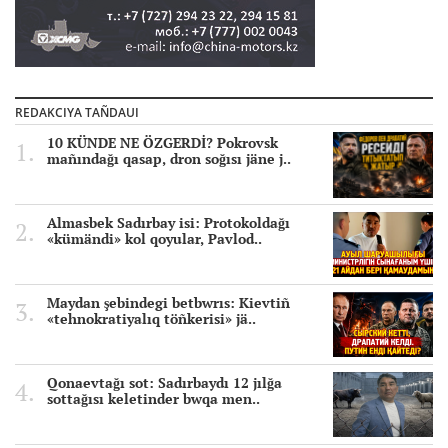
REDAKCIYA TAÑDAUI
10 KÜNDE NE ÖZGERDİ? Pokrovsk
mañındağı qasap, dron soğısı jäne j..
Almasbek Sadırbay isi: Protokoldağı
«kümändi» kol qoyular, Pavlod..
Maydan şebindegi betbwrıs: Kievtiñ
«tehnokratiyalıq töñkerisi» jä..
Qonaevtağı sot: Sadırbaydı 12 jılğa
sottağısı keletinder bwqa men..