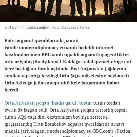
KTJ wyımnıñ qarulı sodırları. Foto: Caucasus Times.
Batıs aqparat qwraldarında, sonıñ
işinde moderndiplomacy.eu sındı bedeldi internet
basılımdarı men BBC sındı ıqpaldı aqparattıq agenttikter
orta aziyalıq jihadşılar «äl-Kaidağa» adal qızmet etuge ant
bere bastağanı turalı aytıluda. Bwl Auğanstan jağdayına,
sonday-aq soñğı kezdegi Orta Şığıs mäselesine baylanıstı
Orta Aziyağa jaña sınaqtardıñ kele jatqanınan habar
beredi.
Orta Aziyadan şıqqan jihadşı qarulı toptar
turalı osıdan
bwrın da jazğan edik. Orta Aziyadan şıqqan terrorlıq toptar
turalı AQŞ-tağı dini ekstremizm boyınşa zertteuşi
qırğızstandıq Uran Botabekov aqparat qwraldarına arnayı
maqala jariyalağan. (moderndiplomacy.eu/BBC.com) «Katiba