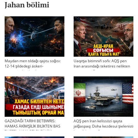
Jahan bölimi
Maydan men tıldağı qajıtu soğısı:
Uaqıtşa bitimniñ soñı: AQŞ pen
12-14 şildedegi äskeri-
Iran arasındağı teketires nelikten
strategiyalıq ahual
qayta uşıqtı?
GAZADAĞI TARIHI BETBWRIS:
AQŞ pen Iran kelissözi qayta
HAMAS ÄKİMŞİLİK BILİKTEN BAS
jalğaspaq: Doha kezdesui şielenisti
TARTTI. AYMAQTI ENDİ KİM
bäseñdete me?
BASQARADI?