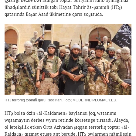
Qazirgi kezde bwl atalğan toptar Süriyanıñ Idlib aymağında
jihadşılardıñ sünittik tobı Hayat Tahrir äs-Şamnıñ (HTŞ)
qatarında Başar Asad ükimetine qarsı soğısuda.
HTJ terrorlıq tobınıñ qarulı sodırları. Foto; MODERNDIPLOMACY.EU.
HTŞ bolsa özin «äl-Kaidamen» baylanısı joq, wstanımı
wqsamaytın derbes wyım retinde körsetuge tırısadı. Alayda,
ol jetekşilik etken Orta Aziyadan şıqqan terrorlıq toptar «äl-
Kaidağa» qızmet etuge ant berude. HTŞ bwlarmen mämilesin