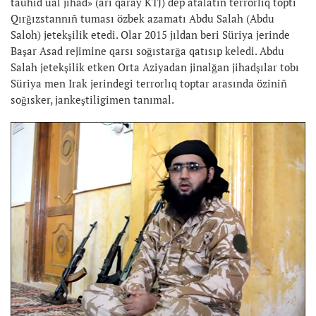
tauhid uäl jihad» (arı qaray KTJ) dep atalatın terrorlıq toptı
Qırğızstannıñ tuması özbek azamatı Abdu Salah (Abdu
Saloh) jetekşilik etedi. Olar 2015 jıldan beri Süriya jerinde
Başar Asad rejimine qarsı soğıstarğa qatısıp keledi. Abdu
Salah jetekşilik etken Orta Aziyadan jinalğan jihadşılar tobı
Süriya men Irak jerindegi terrorlıq toptar arasında öziniñ
soğısker, jankeştiligimen tanımal.