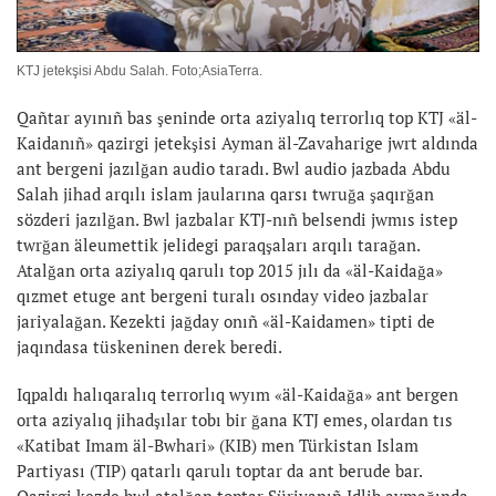
KTJ jetekşisi Abdu Salah. Foto;AsiaTerra.
Qañtar ayınıñ bas şeninde orta aziyalıq terrorlıq top KTJ «äl-
Kaidanıñ» qazirgi jetekşisi Ayman äl-Zavaharige jwrt aldında
ant bergeni jazılğan audio taradı. Bwl audio jazbada Abdu
Salah jihad arqılı islam jaularına qarsı twruğa şaqırğan
sözderi jazılğan. Bwl jazbalar KTJ-nıñ belsendi jwmıs istep
twrğan äleumettik jelidegi paraqşaları arqılı tarağan.
Atalğan orta aziyalıq qarulı top 2015 jılı da «äl-Kaidağa»
qızmet etuge ant bergeni turalı osınday video jazbalar
jariyalağan. Kezekti jağday onıñ «äl-Kaidamen» tipti de
jaqındasa tüskeninen derek beredi.
Iqpaldı halıqaralıq terrorlıq wyım «äl-Kaidağa» ant bergen
orta aziyalıq jihadşılar tobı bir ğana KTJ emes, olardan tıs
«Katibat Imam äl-Bwhari» (KIB) men Türkistan Islam
Partiyası (TIP) qatarlı qarulı toptar da ant berude bar.