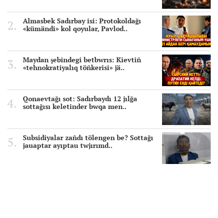
Almasbek Sadırbay isi: Protokoldağı
«kümändi» kol qoyular, Pavlod..
Maydan şebindegi betbwrıs: Kievtiñ
«tehnokratiyalıq töñkerisi» jä..
Qonaevtağı sot: Sadırbaydı 12 jılğa
sottağısı keletinder bwqa men..
Subsidiyalar zañdı tölengen be? Sottağı
jauaptar ayıptau twjırımd..