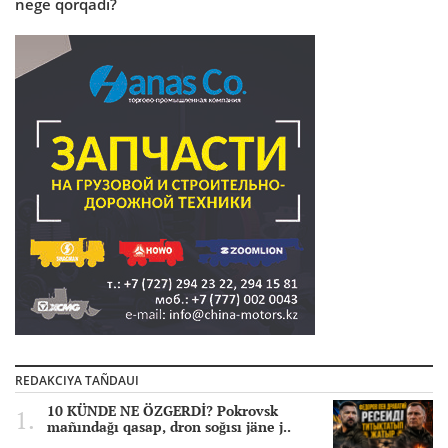
nege qorqadı?
REDAKCIYA TAÑDAUI
10 KÜNDE NE ÖZGERDİ? Pokrovsk
mañındağı qasap, dron soğısı jäne j..