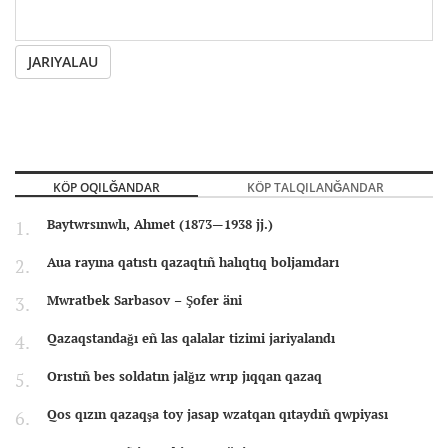
JARIYALAU
KÖP OQILĞANDAR
KÖP TALQILANĞANDAR
Baytwrsınwlı, Ahmet (1873—1938 jj.)
Aua rayına qatıstı qazaqtıñ halıqtıq boljamdarı
Mwratbek Sarbasov – Şofer äni
Qazaqstandağı eñ las qalalar tizimi jariyalandı
Orıstıñ bes soldatın jalğız wrıp jıqqan qazaq
Qos qızın qazaqşa toy jasap wzatqan qıtaydıñ qwpiyası