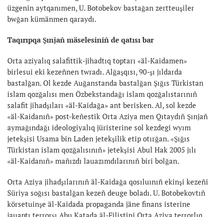
üzgenin aytqanımen, U. Botobekov bastağan zertteuşiler
bwğan kümänmen qaraydı.
Taqırıpqa Şınjañ mäselesiniñ de qatısı bar
Orta aziyalıq salafittik-jihadtıq toptarı «äl-Kaidamen»
birlesui eki kezeñnen twradı. Alğaşqısı, 90-şı jıldarda
bastalğan. Ol kezde Auğanstanda bastalğan Şığıs Türkistan
islam qozğalısı men Özbekstandağı islam qozğalıstarınıñ
salafit jihadşıları «äl-Kaidağa» ant berisken. Al, sol kezde
«äl-Kaidanıñ» post-keñestik Orta Aziya men Qıtaydıñ Şınjañ
aymağındağı ideologiyalıq jüristerine sol kezdegi wyım
jetekşisi Usama bin Laden jetekşilik etip otırğan. «Şığıs
Türkistan islam qozğalısınıñ» jetekşisi Abul Hak 2005 jılı
«äl-Kaidanıñ» mañızdı lauazımdılarınıñ biri bolğan.
Orta Aziya jihadşılarınıñ äl-Kaidağa qosıluınıñ ekinşi kezeñi
Süriya soğısı bastalğan kezeñ deuge boladı. U. Botobekovtıñ
körsetuinşe äl-Kaidada propaganda jäne finans isterine
jauaptı terrorşı Abu Katada äl-Filistini Orta Aziya terrorlıq