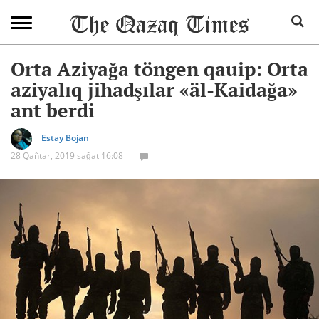
Orta Aziyağa töngen qauip: Orta
aziyalıq jihadşılar «äl-Kaidağa»
ant berdi
Estay Bojan
28 Qañtar, 2019 sağat 16:08