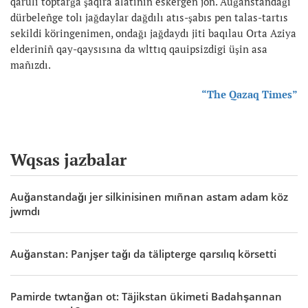
qarulı toptarğa şaqıra alatının eskergen jön. Auğanstandağı
dürbeleñge tolı jağdaylar dağdılı atıs-şabıs pen talas-tartıs
sekildi köringenimen, ondağı jağdaydı jiti baqılau Orta Aziya
elderiniñ qay-qaysısına da wlttıq qauipsizdigi üşin asa
mañızdı.
“The Qazaq Times”
Wqsas jazbalar
Auğanstandağı jer silkinisinen mıñnan astam adam köz
jwmdı
Auğanstan: Panjşer tağı da tälipterge qarsılıq körsetti
Pamirde twtanğan ot: Täjikstan ükimeti Badahşannan