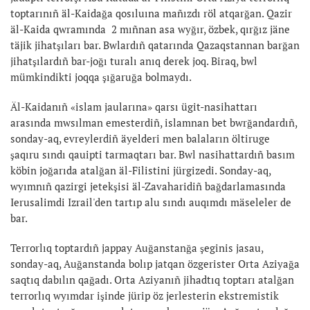
toptarınıñ äl-Kaidağa qosıluına mañızdı röl atqarğan. Qazir
äl-Kaida qwramında 2 mıñnan asa wyğır, özbek, qırğız jäne
täjik jihatşıları bar. Bwlardıñ qatarında Qazaqstannan barğan
jihatşılardıñ bar-joğı turalı anıq derek joq. Biraq, bwl
mümkindikti joqqa şığaruğa bolmaydı.
Äl-Kaidanıñ «islam jaularına» qarsı ügit-nasihattarı
arasında mwsılman emesterdiñ, islamnan bet bwrğandardıñ,
sonday-aq, evreylerdiñ äyelderi men balaların öltiruge
şaqıru sındı qauipti tarmaqtarı bar. Bwl nasihattardıñ basım
köbin joğarıda atalğan äl-Filistini jürgizedi. Sonday-aq,
wyımnıñ qazirgi jetekşisi äl-Zavaharidiñ bağdarlamasında
Ierusalimdi Izrail'den tartıp alu sındı auqımdı mäseleler de
bar.
Terrorlıq toptardıñ jappay Auğanstanğa şeginis jasau,
sonday-aq, Auğanstanda bolıp jatqan özgerister Orta Aziyağa
saqtıq dabılın qağadı. Orta Aziyanıñ jihadtıq toptarı atalğan
terrorlıq wyımdar işinde jürip öz jerlesterin ekstremistik