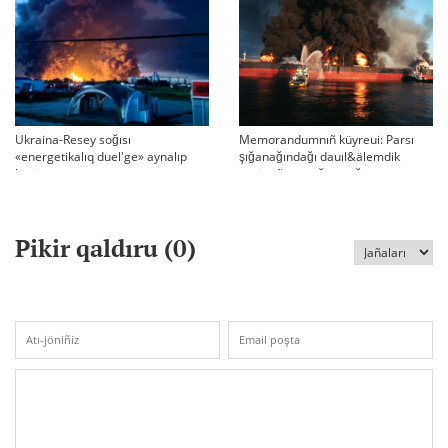
Ukraina-Resey soğısı
Memorandumnıñ küyreui: Parsı
«energetikalıq duel'ge» aynalıp
şığanağındağı dauıl&älemdik
ketti
tärtiptiñ sın sağatı soğıp twr
Pikir qaldıru (
0
)