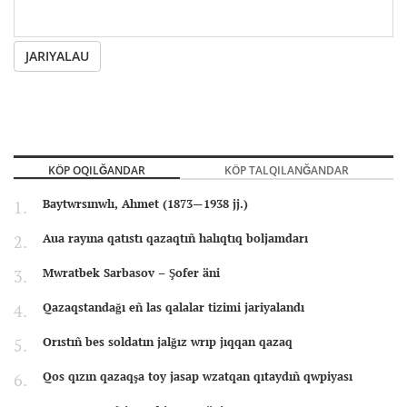
JARIYALAU
KÖP OQILĞANDAR
KÖP TALQILANĞANDAR
Baytwrsınwlı, Ahmet (1873—1938 jj.)
Aua rayına qatıstı qazaqtıñ halıqtıq boljamdarı
Mwratbek Sarbasov – Şofer äni
Qazaqstandağı eñ las qalalar tizimi jariyalandı
Orıstıñ bes soldatın jalğız wrıp jıqqan qazaq
Qos qızın qazaqşa toy jasap wzatqan qıtaydıñ qwpiyası