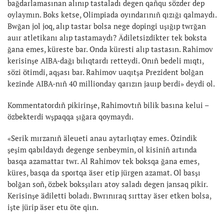
bağdarlamasınan alınıp tastaladı degen qañqu sözder dep
oylaymın. Boks ketse, Olimpiada oyındarınıñ qızığı qalmaydı.
Bwğan jol joq, alıp tastar bolsa nege dopingi uşığıp twrğan
auır atletikanı alıp tastamaydı? Ädiletsizdikter tek boksta
ğana emes, küreste bar. Onda küresti alıp tastasın. Rahimov
kerisinşe AIBA-dağı bılıqtardı retteydi. Onıñ bedeli mıqtı,
sözi ötimdi, aqşası bar. Rahimov uaqıtşa Prezident bolğan
kezinde AIBA-nıñ 40 millionday qarızın jauıp berdi» deydi ol.
Kommentatordıñ pikirinşe, Rahimovtıñ bilik basına kelui –
özbekterdi wşpaqqa şığara qoymaydı.
«Serik mırzanıñ äleueti anau aytarlıqtay emes. Özindik
şeşim qabıldaydı degenge senbeymin, ol kisiniñ artında
basqa azamattar twr. Al Rahimov tek boksqa ğana emes,
küres, basqa da sportqa äser etip jürgen azamat. Ol basşı
bolğan soñ, özbek boksşıları atoy saladı degen jansaq pikir.
Kerisinşe ädiletti boladı. Bwrınıraq sırttay äser etken bolsa,
işte jürip äser etu öte qiın.