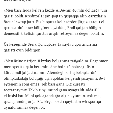
«Men basşılıqqa kelgen kezde AIBA-nıñ 40 mln dollarğa juıq
qarızı boldı. Kreditorlar jan-jaqtan qıspaqqa alıp, qarızdarın
öteudi swrap jattı. Biz birqatar kelissözder jürgizu arqılı ol
qarızdardıñ biraz böliginen qwtıldıq. Endi qalğan böligin
demeuşilik kelisimşarttar arqılı retteymiz» degen bolatın.
Öz kezeginde Serik Qonaqbaev ta saylau qorıtındısına
qatıstı oyın bildirgen.
«Men ärine nätijeniñ bwlay bolğanına tañğaldım. Degenmen
men sportta qala beremin jäne bokstıñ bolaşağı üşin
küresimdi jalğastıramın. Älemdegi barlıq boksşılardıñ
olimpiadadağı bolaşağı üşin qoldan kelgendi jasaymın. Bwl
eşteñeniñ soñı emes. Tek bası ğana. Biz küresti
toqtatpaymız. Tek birinşi raund ğana ayaqtaldı, alda äli
ekinşisi bar. Meni qoldağandarğa alğıs aytamın. Äsirese,
qazaqstandıqtarğa. Biz birge bokstı qaytadan wlı sportqa
aynaldıramız» degen ol.