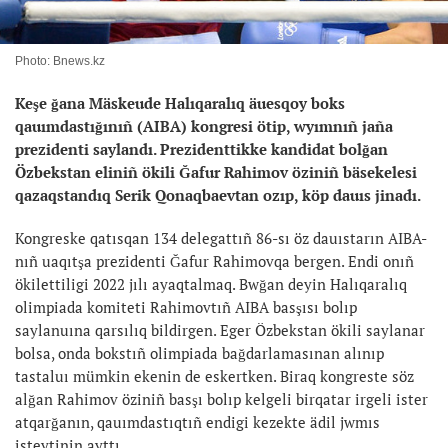
Photo: Bnews.kz
Keşe ğana Mäskeude Halıqaralıq äuesqoy boks
qauımdastığınıñ (AIBA) kongresi ötip, wyımnıñ jaña
prezidenti saylandı. Prezidenttikke kandidat bolğan
Özbekstan eliniñ ökili Ğafur Rahimov öziniñ bäsekelesi
qazaqstandıq Serik Qonaqbaevtan ozıp, köp dauıs jinadı.
Kongreske qatısqan 134 delegattıñ 86-sı öz dauıstarın AIBA-
nıñ uaqıtşa prezidenti Ğafur Rahimovqa bergen. Endi onıñ
ökilettiligi 2022 jılı ayaqtalmaq. Bwğan deyin Halıqaralıq
olimpiada komiteti Rahimovtıñ AIBA basşısı bolıp
saylanuına qarsılıq bildirgen. Eger Özbekstan ökili saylanar
bolsa, onda bokstıñ olimpiada bağdarlamasınan alınıp
tastaluı mümkin ekenin de eskertken. Biraq kongreste söz
alğan Rahimov öziniñ basşı bolıp kelgeli birqatar irgeli ister
atqarğanın, qauımdastıqtıñ endigi kezekte ädil jwmıs
isteytinin ayttı.