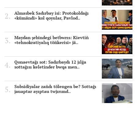
Almasbek Sadırbay isi: Protokoldağı
«kümändi» kol qoyular, Pavlod..
Maydan şebindegi betbwrıs: Kievtiñ
«tehnokratiyalıq töñkerisi» jä..
Qonaevtağı sot: Sadırbaydı 12 jılğa
sottağısı keletinder bwqa men..
Subsidiyalar zañdı tölengen be? Sottağı
jauaptar ayıptau twjırımd..