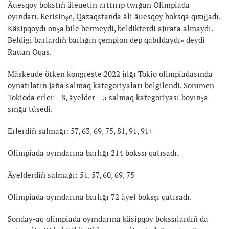
Äuesqoy bokstıñ äleuetin arttırıp twrğan Olimpiada
oyındarı. Kerisinşe, Qazaqstanda äli äuesqoy boksqa qızığadı.
Käsipqoydı onşa bile bermeydi, beldikterdi ajırata almaydı.
Beldigi barlardıñ barlığın çempion dep qabıldaydı» deydi
Rauan Oqas.
Mäskeude ötken kongreste 2022 jılğı Tokio olimpiadasında
oynatılatın jaña salmaq kategoriyaları belgilendi. Sonımen
Tokioda erler – 8, äyelder – 5 salmaq kategoriyası boyınşa
sınğa tüsedi.
Erlerdiñ salmağı: 57, 63, 69, 75, 81, 91, 91+
Olimpiada oyındarına barlığı 214 boksşı qatısadı.
Äyelderdiñ salmağı: 51, 57, 60, 69, 75
Olimpiada oyındarına barlığı 72 äyel boksşı qatısadı.
Sonday-aq olimpiada oyındarına käsipqoy boksşılardıñ da