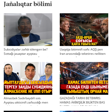
Jañalıqtar bölimi
Subsidiyalar zañdı tölengen be?
Uaqıtşa bitimniñ soñı: AQŞ pen
Sottağı jauaptar ayıptau
Iran arasındağı teketires nelikten
twjırımdarın qayta qarauğa negiz
qayta uşıqtı?
bola ala ma?
Almasbek Sadırbaydıñ sotı.
GAZADAĞI TARIHI BETBWRIS:
Ayıptau aktisiniñ zañsızdığı men
HAMAS ÄKİMŞİLİK BILİKTEN BAS
qoldan ösirilgen milliondar
TARTTI. AYMAQTI ENDİ KİM
BASQARADI?