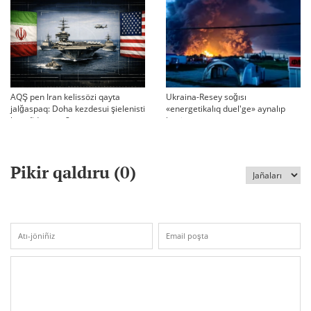
AQŞ pen Iran kelissözi qayta
Ukraina-Resey soğısı
jalğaspaq: Doha kezdesui şielenisti
«energetikalıq duel'ge» aynalıp
bäseñdete me?
ketti
Pikir qaldıru (
0
)