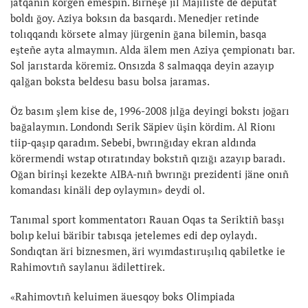
jatqanın körgen emespin. Birneşe jıl Mäjiliste de deputat
boldı ğoy. Aziya boksın da basqardı. Menedjer retinde
tolıqqandı körsete almay jürgenin ğana bilemin, basqa
eşteñe ayta almaymın. Alda älem men Aziya çempionatı bar.
Sol jarıstarda köremiz. Onsızda 8 salmaqqa deyin azayıp
qalğan boksta beldesu basu bolsa jaramas.
Öz basım şlem kise de, 1996-2008 jılğa deyingi bokstı joğarı
bağalaymın. Londondı Serik Säpiev üşin kördim. Al Rionı
tiip-qaşıp qaradım. Sebebi, bwrınğıday ekran aldında
körermendi wstap otıratınday bokstıñ qızığı azayıp baradı.
Oğan birinşi kezekte AIBA-nıñ bwrınğı prezidenti jäne onıñ
komandası kinäli dep oylaymın» deydi ol.
Tanımal sport kommentatorı Rauan Oqas ta Seriktiñ basşı
bolıp kelui bäribir tabısqa jetelemes edi dep oylaydı.
Sondıqtan äri biznesmen, äri wyımdastıruşılıq qabiletke ie
Rahimovtıñ saylanuı ädilettirek.
«Rahimovtıñ keluimen äuesqoy boks Olimpiada