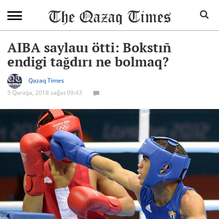
AIBA saylauı ötti: Bokstıñ
endigi tağdırı ne bolmaq?
Qazaq Times
5 Qaraşa, 2018 sağat 09:43