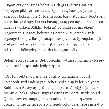
Osığan oray qoğamda bokstıñ aldağı tağdırına qatıstı
köptegen pikirler tuındauda. Qazir ras, äuesqoyğa qarağanda
käsipqoy bokstıñ qızığı basım bolıp bara jatqanday. Köptegen
boksşılar käsipqoy kar'era bastap, ataq pen aqşanı sol jaqtan
izdeuge köşken. Bälkim, bokstıñ bolaşağı sol ma eken?
Degenmen äuesqoy bokstıñ da özindik izi, özindik stili
öşpeuge tiis qoy. Basqa, basqa äuesqoy boks Qazaqstan üşin
erekşe ornı bar sport. Sondıqtan sport sarapşılarımen
pikirlesip, kökeydegi saualdardı qoyğan edik.
Belgili sport şoluışısı Bek Töleudiñ aytuınşa, Rahimov Resey
qoldauınıñ arqasında jeñip şıqqan.
«Osı töñirekte köp äñgime aytılıp jür, naqtısın uaqıt
körsetedi. Bwl endi sayasi teketireske alıp keletin siyaqtı.
Rahimovtı Resey aşıq türde qoldap otır. Al AQŞ oğan qarsı.
Meniñşe, boks Tokio Olimpiadasında mindetti türde boladı.
Qonaqbaev osı uaqıtqa deyin talay lauazımdı qızmetter
atqardı. Biraq aşılıp söylep, bireudi qoldap nemese sın aytıp