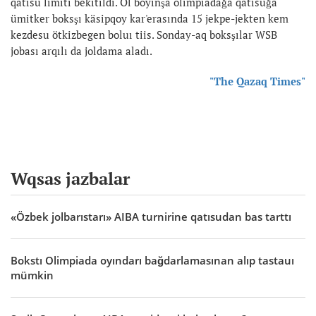
qatısu limiti bekitildi. Ol boyınşa olimpiadağa qatısuğa
ümitker boksşı käsipqoy kar'erasında 15 jekpe-jekten kem
kezdesu ötkizbegen boluı tiis. Sonday-aq boksşılar WSB
jobası arqılı da joldama aladı.
"The Qazaq Times"
Wqsas jazbalar
«Özbek jolbarıstarı» AIBA turnirine qatısudan bas tarttı
Bokstı Olimpiada oyındarı bağdarlamasınan alıp tastauı
mümkin