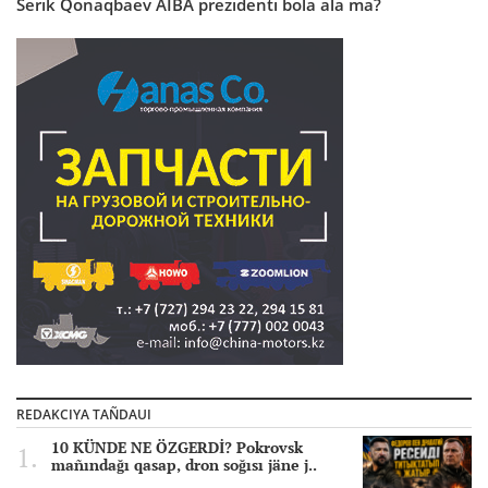
Serik Qonaqbaev AIBA prezidenti bola ala ma?
REDAKCIYA TAÑDAUI
10 KÜNDE NE ÖZGERDİ? Pokrovsk
mañındağı qasap, dron soğısı jäne j..