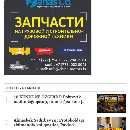
REDAKCIYA TAÑDAUI
10 KÜNDE NE ÖZGERDİ? Pokrovsk
mañındağı qasap, dron soğısı jäne j..
Almasbek Sadırbay isi: Protokoldağı
«kümändi» kol qoyular, Pavlod..