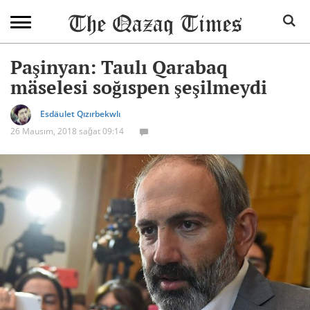
Paşinyan: Taulı Qarabaq
mäselesi soğıspen şeşilmeydi
Esdäulet Qızırbekwlı
26 Mausım, 2018 sağat 09:14