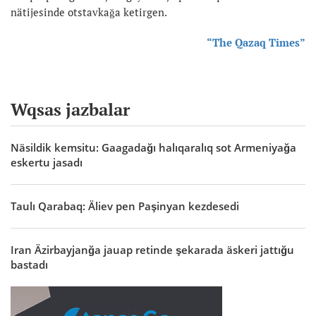
nätijesinde otstavkağa ketirgen.
“The Qazaq Times”
Wqsas jazbalar
Näsildik kemsitu: Gaagadağı halıqaralıq sot Armeniyağa
eskertu jasadı
Taulı Qarabaq: Äliev pen Paşinyan kezdesedi
Iran Äzirbayjanğa jauap retinde şekarada äskeri jattığu
bastadı