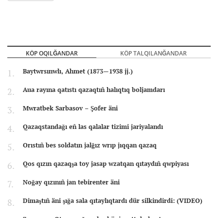
KÖP OQILĞANDAR
KÖP TALQILANĞANDAR
Baytwrsınwlı, Ahmet (1873—1938 jj.)
Aua rayına qatıstı qazaqtıñ halıqtıq boljamdarı
Mwratbek Sarbasov – Şofer äni
Qazaqstandağı eñ las qalalar tizimi jariyalandı
Orıstıñ bes soldatın jalğız wrıp jıqqan qazaq
Qos qızın qazaqşa toy jasap wzatqan qıtaydıñ qwpiyası
Noğay qızınıñ jan tebirenter äni
Dimaştıñ äni şığa sala qıtaylıqtardı dür silkindirdi: (VIDEO)