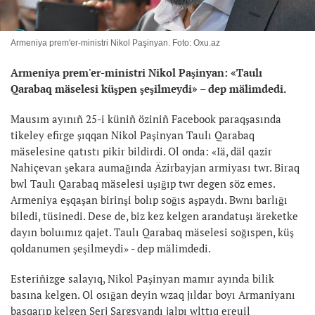
Armeniya prem'er-ministri Nikol Paşinyan. Foto: Oxu.az
Armeniya prem'er-ministri Nikol Paşinyan: «Taulı
Qarabaq mäselesi küşpen şeşilmeydi» – dep mälimdedi.
Mausım ayınıñ 25-i küniñ öziniñ Facebook paraqşasında
tikeley efirge şıqqan Nikol Paşinyan Taulı Qarabaq
mäselesine qatıstı pikir bildirdi. Ol onda: «Iä, däl qazir
Nahiçevan şekara aumağında Äzirbayjan armiyası twr. Biraq
bwl Taulı Qarabaq mäselesi uşığıp twr degen söz emes.
Armeniya eşqaşan birinşi bolıp soğıs aşpaydı. Bwnı barlığı
biledi, tüsinedi. Dese de, biz kez kelgen arandatuşı äreketke
dayın boluımız qajet. Taulı Qarabaq mäselesi soğıspen, küş
qoldanumen şeşilmeydi» - dep mälimdedi.
Esteriñizge salayıq, Nikol Paşinyan mamır ayında bilik
basına kelgen. Ol osığan deyin wzaq jıldar boyı Armaniyanı
basqarıp kelgen Serj Sargsyandı jalpı wlttıq ereuil