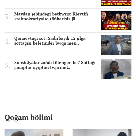
Maydan şebindegi betbwrıs: Kievtiñ
«tehnokratiyalıq töñkerisi» jä..
Qonaevtağı sot: Sadırbaydı 12 jılğa
sottağısı keletinder bwqa men..
Subsidiyalar zañdı tölengen be? Sottağı
jauaptar ayıptau twjırımd..
Qoğam bölimi