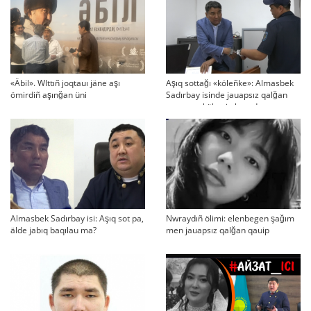
«Äbil». Wlttıñ joqtauı jäne aşı
Aşıq sottağı «köleñke»: Almasbek
ömirdiñ aşınğan üni
Sadırbay isinde jauapsız qalğan
swraqtar köbeyip baradı
Almasbek Sadırbay isi: Aşıq sot pa,
Nwraydıñ ölimi: elenbegen şağım
älde jabıq baqılau ma?
men jauapsız qalğan qauip