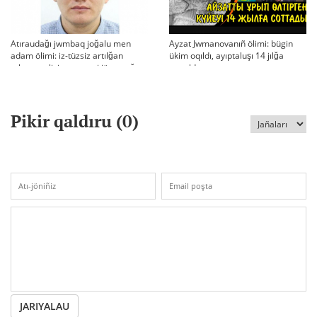
Atıraudağı jwmbaq joğalu men
Ayzat Jwmanovanıñ ölimi: bügin
adam ölimi: iz-tüzsiz artılğan
ükim oqıldı, ayıptaluşı 14 jılğa
otbası, policiya tergeui jäne qoğam
sottaldı
reakciyası
Pikir qaldıru (
0
)
JARIYALAU