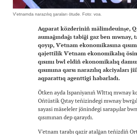
V'etnamda narazılıq şaraları ötude. Foto: voa.
Aqparat közderiniñ mälimdeuinşe, Qı
aumağındağı tabiği gaz ben mwnay, t
qoyıp, V'etnam ekonomikasına qısım 
qajettilik V'etnam ekonomikalıq ösimi
qısımı bwl eldiñ ekonomikalıq damuı
qısımına qarsı narazılıq akciyaları jii
aqparattıq agenttigi habarladı.
Ötken ayda Ispaniyanıñ Wlttıq mwnay 
Oñtüstik Qıtay teñizindegi mwnay bwrğıla
sayasi mäseleler jönindegi sarapşılar bw
qısımınan dep qaraydı.
V'etnam tarabı qazir atalğan teñizdiñ Or