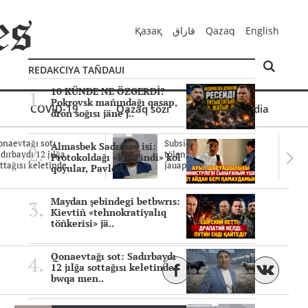
Қазақ
قازاق
Qazaq
English
REDAKCIYA TAÑDAUI
10 KÜNDE NE ÖZGERDİ?
Pokrovsk mañındağı qasap,
COVID-19
Qazaq sözi
Mul'timedia
dron soğısı jäne j..
naevtağı sot:
Subsidiyalar zañdı
Almasbek Sadırbay isi:
dırbaydı 12 jılğa
tölengen be? Sottağı
Protokoldağı «kümändi» kol
ttağısı keletinde..
jauaptar ayıpta..
qoyular, Pavlod..
Maydan şebindegi betbwrıs:
Kievtiñ «tehnokratiyalıq
töñkerisi» jä..
Qonaevtağı sot: Sadırbaydı
12 jılğa sottağısı keletinder
bwqa men..