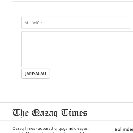
JARIYALAU
Qazaq Times - aqparattıq, qoğamdıq-sayasi
Bölimde