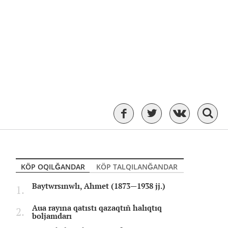
KÖP OQILĞANDAR
KÖP TALQILANĞANDAR
Baytwrsınwlı, Ahmet (1873—1938 jj.)
Aua rayına qatıstı qazaqtıñ halıqtıq
boljamdarı