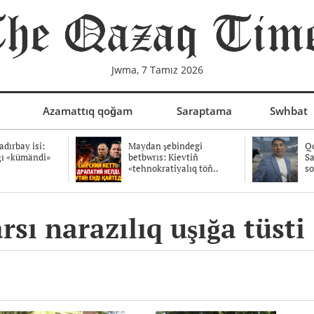
Jwma, 7 Tamız 2026
Azamattıq qoğam
Saraptama
Swhbat
dırbay isi:
Maydan şebindegi
Qo
ğı «kümändi»
betbwrıs: Kievtiñ
Sa
«tehnokratiyalıq töñ..
so
sı narazılıq uşığa tüsti