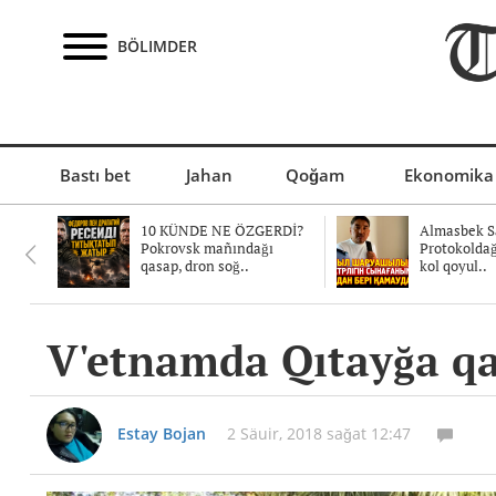
BÖLIMDER
Bastı bet
Jahan
Qoğam
Ekonomika
10 KÜNDE NE ÖZGERDİ?
Almasbek Sa
Pokrovsk mañındağı
Protokolda
qasap, dron soğ..
kol qoyul..
V'etnamda Qıtayğa qar
Estay Bojan
2 Säuir, 2018 sağat 12:47