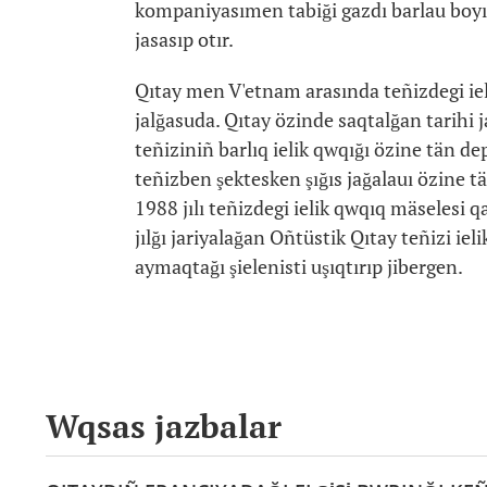
kompaniyasımen tabiği gazdı barlau boyı
jasasıp otır.
Qıtay men V'etnam arasında teñizdegi ieli
jalğasuda. Qıtay özinde saqtalğan tarihi j
teñiziniñ barlıq ielik qwqığı özine tän de
teñizben şektesken şığıs jağalauı özine tä
1988 jılı teñizdegi ielik qwqıq mäselesi q
jılğı jariyalağan Oñtüstik Qıtay teñizi ie
aymaqtağı şielenisti uşıqtırıp jibergen.
Wqsas jazbalar