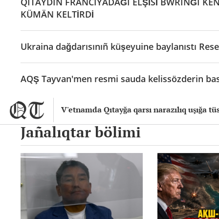
QITAYDIÑ FRANCIYADAĞI ELŞİSİ BWRINĞI KEÑ
KÜMÄN KELTİRDİ
Ukraina dağdarısınıñ küşeyuine baylanıstı Rese
AQŞ Tayvan'men resmi sauda kelissözderin bas
V'etnamda Qıtayğa qarsı narazılıq uşığa tüs
Jañalıqtar bölimi