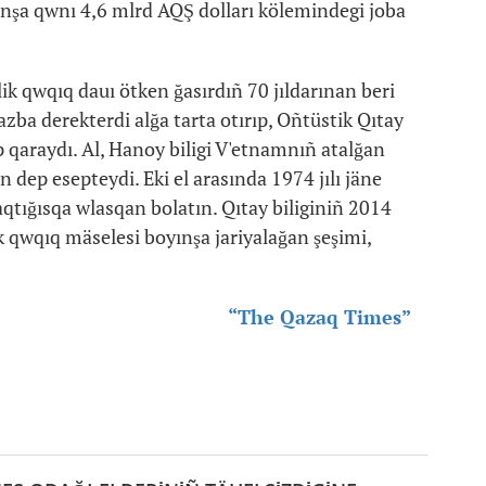
nşa qwnı 4,6 mlrd AQŞ dolları kölemindegi joba
k qwqıq dauı ötken ğasırdıñ 70 jıldarınan beri
azba derekterdi alğa tarta otırıp, Oñtüstik Qıtay
p qaraydı. Al, Hanoy biligi V'etnamnıñ atalğan
n dep esepteydi. Eki el arasında 1974 jılı jäne
aqtığısqa wlasqan bolatın. Qıtay biliginiñ 2014
lik qwqıq mäselesi boyınşa jariyalağan şeşimi,
“The Qazaq Times”