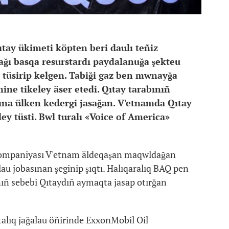
tay ükimeti köpten beri daulı teñiz
ağı basqa resurstardı paydalanuğa şekteu
tüsirip kelgen. Tabiği gaz ben mwnayğa
ne tikeley äser etedi. Qıtay tarabınıñ
na ülken kedergi jasağan. V'etnamda Qıtay
ley tüsti. Bwl turalı «Voice of America»
kompaniyası V'etnam äldeqaşan maqwldağan
u jobasınan şeginip şıqtı. Halıqaralıq BAQ pen
nıñ sebebi Qıtaydıñ aymaqta jasap otırğan
talıq jağalau öñirinde ExxonMobil Oil