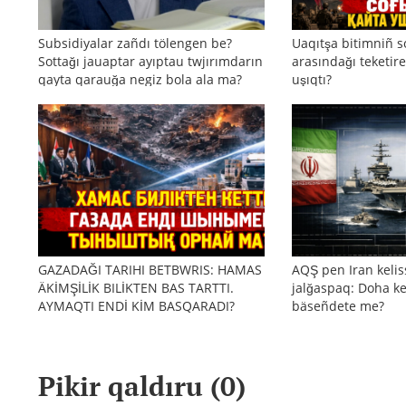
Subsidiyalar zañdı tölengen be?
Uaqıtşa bitimniñ s
Sottağı jauaptar ayıptau twjırımdarın
arasındağı teketire
qayta qarauğa negiz bola ala ma?
uşıqtı?
GAZADAĞI TARIHI BETBWRIS: HAMAS
AQŞ pen Iran kelis
ÄKİMŞİLİK BILİKTEN BAS TARTTI.
jalğaspaq: Doha ke
AYMAQTI ENDİ KİM BASQARADI?
bäseñdete me?
Pikir qaldıru (
0
)