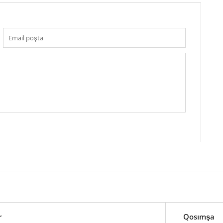
r
Qosımşa