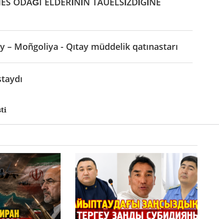
ES ODAĞI ELDERİNİÑ TÄUELSİZDİGİNE
y – Moñgoliya - Qıtay müddelik qatınastarı
taydı
ti