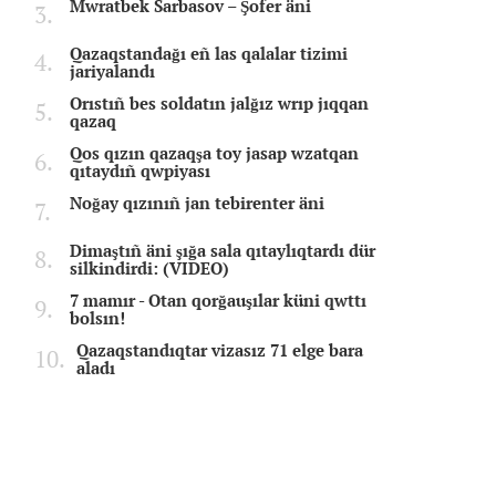
Mwratbek Sarbasov – Şofer äni
Qazaqstandağı eñ las qalalar tizimi
jariyalandı
Orıstıñ bes soldatın jalğız wrıp jıqqan
qazaq
Qos qızın qazaqşa toy jasap wzatqan
qıtaydıñ qwpiyası
Noğay qızınıñ jan tebirenter äni
Dimaştıñ äni şığa sala qıtaylıqtardı dür
silkindirdi: (VIDEO)
7 mamır - Otan qorğauşılar küni qwttı
bolsın!
Qazaqstandıqtar vizasız 71 elge bara
aladı