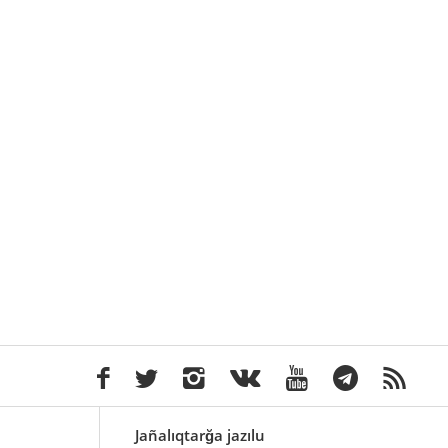
Jañalıqtarğa jazılu