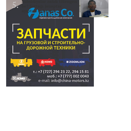
Subsidiyalar zañdı tölengen
be? Sottağı jauaptar
ayıptau twjırımd..