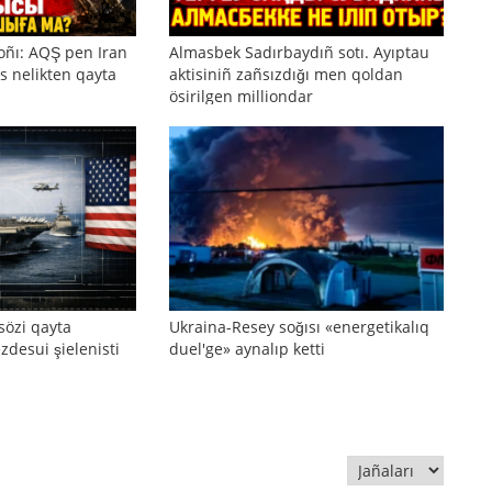
oñı: AQŞ pen Iran
Almasbek Sadırbaydıñ sotı. Ayıptau
s nelikten qayta
aktisiniñ zañsızdığı men qoldan
ösirilgen milliondar
sözi qayta
Ukraina-Resey soğısı «energetikalıq
zdesui şielenisti
duel'ge» aynalıp ketti