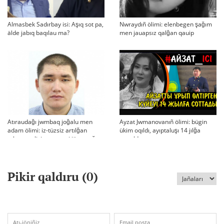
Almasbek Sadırbay isi: Aşıq sot pa,
Nwraydıñ ölimi: elenbegen şağım
älde jabıq baqılau ma?
men jauapsız qalğan qauip
Atıraudağı jwmbaq joğalu men
Ayzat Jwmanovanıñ ölimi: bügin
adam ölimi: iz-tüzsiz artılğan
ükim oqıldı, ayıptaluşı 14 jılğa
otbası, policiya tergeui jäne qoğam
sottaldı
reakciyası
Pikir qaldıru (
0
)