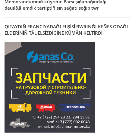
Memorandumnıñ küyreui: Parsı şığanağındağı
dauıl&älemdik tärtiptiñ sın sağatı soğıp twr
QITAYDIÑ FRANCIYADAĞI ELŞİSİ BWRINĞI KEÑES ODAĞI
ELDERİNİÑ TÄUELSİZDİGİNE KÜMÄN KELTİRDİ