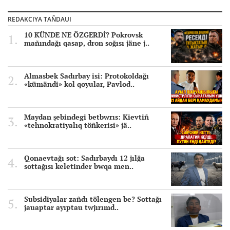
REDAKCIYA TAÑDAUI
10 KÜNDE NE ÖZGERDİ? Pokrovsk
mañındağı qasap, dron soğısı jäne j..
Almasbek Sadırbay isi: Protokoldağı
«kümändi» kol qoyular, Pavlod..
Maydan şebindegi betbwrıs: Kievtiñ
«tehnokratiyalıq töñkerisi» jä..
Qonaevtağı sot: Sadırbaydı 12 jılğa
sottağısı keletinder bwqa men..
Subsidiyalar zañdı tölengen be? Sottağı
jauaptar ayıptau twjırımd..