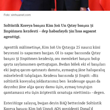
Foto: xinhuanet.com
Soltüstik Koreya basşısı Kim Joñ Un Qıtay basşısı Şi
Jinpiñmen kezdesti – dep habarlaydı Şin'hua aqparat
agenttigi.
Agenttik mälimetinşe, Kim Joñ Un Qıtayğa 25 naurız küni
beyresmi is-saparmen barğan. Ol is-sapar barısında Qıtay
basşısı Şi Jinpiñmen kezdesip, onı memleket basşısı bolıp
qayta saylanuımen qwttıqtağan. Bwdan bölek eki el basşıları
eki jaqtıq qarım-qatınastı damıtu, aymaqtıq jäne halıqaralıq
mäselelerdi talqılağan. Kezdesu barısında Şi Jinpiñ: «Biz
soltüstik koreyalıq joldastarımız ben kezdesuge qaşan da
dayınbız jäne alğa qaray damu üşin, aymaq tınıştığın
qamtamasız etu üşin äriptestik ornatuğa niettimiz» - degen.
Esteriñizge salayıq, bwğan deyin BAQ betterinde Soltüstik
Koreya basşısı Kim Joñ Unnıñ AQŞ prezidenti Donal'd