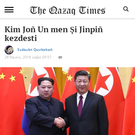
Kim Joñ Un men Şi Jinpiñ
kezdesti
Esdäulet Qızırbekwlı
28 Naurız, 2018 sağat 09:57