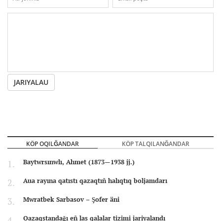
JARIYALAU
KÖP OQILĞANDAR
KÖP TALQILANĞANDAR
Baytwrsınwlı, Ahmet (1873—1938 jj.)
Aua rayına qatıstı qazaqtıñ halıqtıq boljamdarı
Mwratbek Sarbasov – Şofer äni
Qazaqstandağı eñ las qalalar tizimi jariyalandı