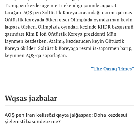
Tramppen kezdesuge nietti ekendigi jöninde aqparat
tarağan. AQŞ pen Soltüstik Koreya arasındağı qarım-qatınas
Oñtüstik Koreyada ötken qısqı Olimpiada oyındarınan keyin
jaqsara tüsken. Olimpiada oyındarı kezinde KHDR basşısınıñ
qarındası Kim E Joñ Oñtüstik Koreya prezidenti Mün
Jaynmen kezdesken. Atalmış kezdesuden keyin Oñtüstik
Koreya ökilderi Soltüstik Koreyağa resmi is-saparmen barıp,
keyinnen AQŞ-qa saparlağan.
“The Qazaq Times”
Wqsas jazbalar
AQŞ pen Iran kelissözi qayta jalğaspaq: Doha kezdesui
şielenisti bäseñdete me?