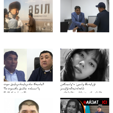
نۇرايدىڭ ولىمى: ەءولىمىگەن
الماسبەك سادىربايسادىربايىق سوت
شاعەلەنبەگەنۋاپسىز
پاءىسىلدە جاشىق باقىسوت ما؟
قالشاعىماۋىپمەنجاۋاپسىزقالعانقاۋىپ
پاالدەجابىقباقىلاۋما؟