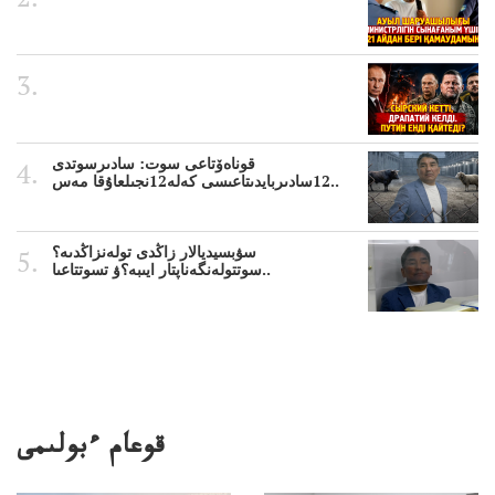
قوناەۆتاعى سوت: سادىرسوتدى
12سادىربايدىتاعىسى كەلە12نجىلعاۇقا مەس..
سۋبسيديالار زاڭدى تولەنزاڭدىە؟
سوتتولەنگەناپتار ايىبە؟ۋ تسوتتاعىا..
قوعام ءبولىمى