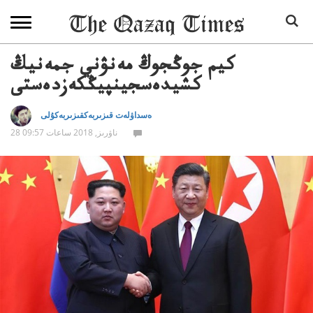
كيم جوڭجوڭ مەنۋني جمەنيڭ
كشيدەسجينپيڭكەزدەستى
ەسداۋلەت قىزىربەكقىزىربەكۇلى
28 ناۋرىز, 2018 ساعات 09:57