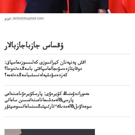
فوتو: xinhxinhuanet com
ۇقساس جازباجازبالار
اقش پەنپەنان كيرانسوزى كەلىسسوزىعاسپاق:
دوقايتازدەسۋىجالعاسپاقتى باسەڭدەتدوحا؟
كەزدەسۋىشيەلەنىستىباسەڭدەتەمە؟
مەموراندۋمنىڭ كۇيرەۋى: پارسكۇيرەۋىاعىنداعى
پارسى&الەمدشىعاناعىنداعىسىن ساعاتى
سوعداۋىل&الەمدىكءتارتىپتىڭسىنساعاتىسوعىپتۇر