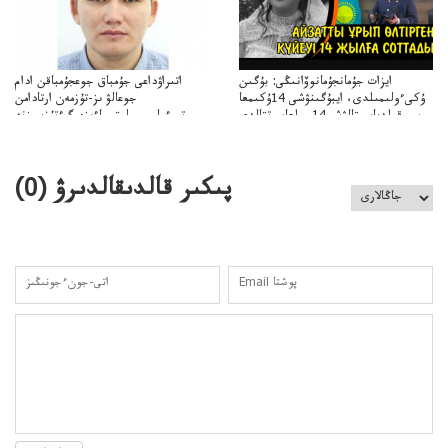
ايزات جۇمانجۇمانوۆانىڭى: بۇگىن
اتىراۋداعى جۇمباق جوعجۇمباقن ادام
ۇكىءولىمىلدى، ايبۇگىنۋشى 14ۇكىمعا
جوعالۋ ىز-تۇزمەن ارتادامن
سووقىلدىايىپتالۋشى14جىلعاسوتتالدى
وتبءولىمىپوليتسياءىزەرگءتۇزسىزنە
قوعاارتىلعانياسىوتباسىپوليتسياتەرگەۋىجانەقوعامرەاكتسياسى
پىكىر قالدىقالدىرۋ (
0
)