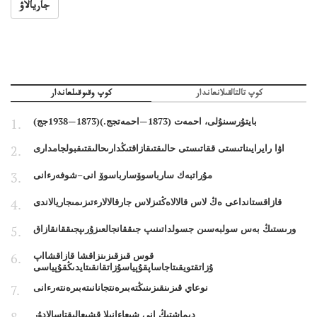
جاريالاۋ
كوپ تالتالقىلانعاندار
كوپ وقىوقىلعاندار
بايتۇرسىنۇلى، احمەت (1873—احمەتجج.)(1873—1938جج)
اۋا رايرايىناتىستى ققاتىستى حالىقتىقازاقتىڭدارىحالىقتىقبولجامدارى
مۇراتبەك سارباسوۆسارباسوۆ انى–شوفەرءانى
قازاقستانداعى ەڭ لاس قالالاەڭتىزلاس جارقالالارءتىزىمىجاريالاندى
ورىستىڭ بەس سولبەسىن جسولداتىنىپ جىققانجالعىزۇرىپجىققانقازاق
قوس قىزقىزىنزاقشا قازاقشااپ
ۇزاتقتويقىتاجاساپقۇپياسۇزاتقانقىتايدىڭقۇپياسى
نوعاي قىزىنقىزىنىڭتەبىرەنتجانانىتەبىرەنتەرءانى
ديماشتىڭ انى شىعاءانىلا قشىعالىقتاسالادۇر