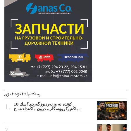
رەداكتسيا تاڭداۋىتاڭداۋى
10 كۇندە نە وزنەردىوزگەردى؟سك
ماڭىنپوكروۆسكاپ، درون ماڭىنداعىنە ج..