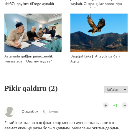
«№37» qoyılımı fil'mge aynaldı
sayladı. Ol «jazuşılar oppoziciya
bolmasın!» dedi
Astanada qalğan jañaözendik
Baqıtjol Käkeş. Altayda qalğan
jwmıssızdar "Qazmwnaygaz"
Aqiıq
kelissözdi toqtatıp tastadı deydi
Pikir qaldıru (
2
)
+
–
+1
Орынбек
5 jıl bwrın
Естай інім, халықтық фольклор мен ән-әуенге жаны ашитын
азамат екеніңе разы болып қалдым. Мақаланы оқитындардың