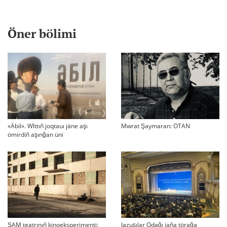
Öner bölimi
«Äbil». Wlttıñ joqtauı jäne aşı
Mwrat Şaymaran: OTAN
ömirdiñ aşınğan üni
ŞAM teatrınıñ kinoeksperimenti:
Jazuşılar Odağı jaña törağa