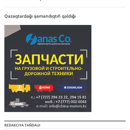
Qazaqtardağı şamandıqtıñ qaldığı
REDAKCIYA TAÑDAUI