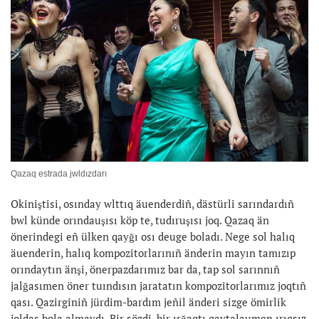
Qazaq estrada jwldızdarı
Okiniştisi, osınday wlttıq äuenderdiñ, dästürli sarındardıñ
bwl künde orındauşısı köp te, tudıruşısı joq. Qazaq än
önerindegi eñ ülken qayğı osı deuge boladı. Nege sol halıq
äuenderin, halıq kompozitorlarınıñ änderin mayın tamızıp
orındaytın änşi, önerpazdarımız bar da, tap sol sarınnıñ
jalğasımen öner tuındısın jaratatın kompozitorlarımız joqtıñ
qası. Qazirginiñ jürdim-bardım jeñil änderi sizge ömirlik
joldas bola almaydı. Bir sözdi, bir ırğaqtı qaytalaumen ırıqsız