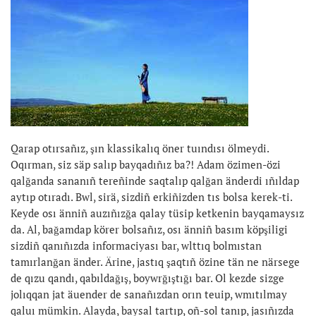
Qarap otırsañız, şın klassikalıq öner tuındısı ölmeydi.
Oqırman, siz säp salıp bayqadıñız ba?! Adam özimen-özi
qalğanda sananıñ tereñinde saqtalıp qalğan änderdi ıñıldap
aytıp otıradı. Bwl, sirä, sizdiñ erkiñizden tıs bolsa kerek-ti.
Keyde osı änniñ auzıñızğa qalay tüsip ketkenin bayqamaysız
da. Al, bağamdap körer bolsañız, osı änniñ basım köpşiligi
sizdiñ qanıñızda informaciyası bar, wlttıq bolmıstan
tamırlanğan änder. Ärine, jastıq şaqtıñ özine tän ne närsege
de qızu qandı, qabıldağış, boywrğıştığı bar. Ol kezde sizge
jolıqqan jat äuender de sanañızdan orın teuip, wmıtılmay
qaluı mümkin. Alayda, baysal tartıp, oñ-sol tanıp, jasıñızda