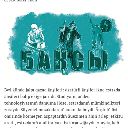
Bwl künde jalpı qazaq änşileri: dästürli änşiler jäne estrada
änşileri bolıp ekige jarıldı. Studiyalıq oñdeu
tehnologiyasınıñ damuına ilese, estradanıñ mümkindikteri
zoraydı. Süyemel muzıkalardıñ auanı keñeydi. Änşiniñ özi
ömirinde körmegen aspaptardıñ äuezimen änin ärlep jetkizu
arqılı, estradanıñ auditoriyası barınşa wlğaydı. Alayda, keñ