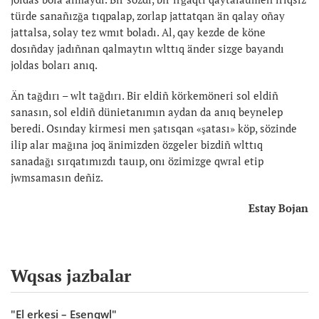
türde sanañızğa tıqpalap, zorlap jattatqan än qalay oñay
jattalsa, solay tez wmıt boladı. Al, qay kezde de köne
dosıñday jadıñnan qalmaytın wlttıq änder sizge bayandı
joldas boları anıq.
Än tağdırı – wlt tağdırı. Bir eldiñ körkemöneri sol eldiñ
sanasın, sol eldiñ dünietanımın aydan da anıq beynelep
beredi. Osınday kirmesi men şatısqan «şatası» köp, sözinde
ilip alar mağına joq änimizden özgeler bizdiñ wlttıq
sanadağı sırqatımızdı tauıp, onı özimizge qwral etip
jwmsamasın deñiz.
Estay Bojan
Wqsas jazbalar
"El erkesi – Esenqwl"