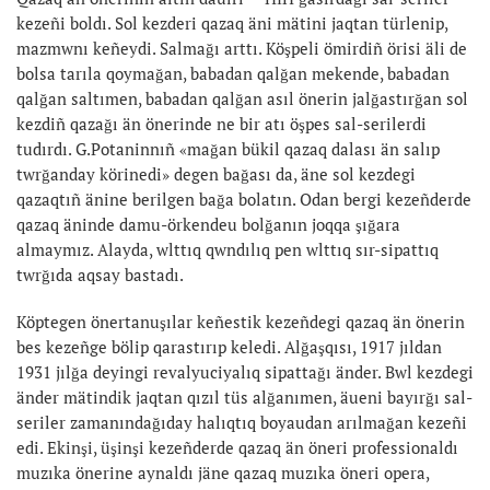
kezeñi boldı. Sol kezderi qazaq äni mätini jaqtan türlenip,
mazmwnı keñeydi. Salmağı arttı. Köşpeli ömirdiñ örisi äli de
bolsa tarıla qoymağan, babadan qalğan mekende, babadan
qalğan saltımen, babadan qalğan asıl önerin jalğastırğan sol
kezdiñ qazağı än önerinde ne bir atı öşpes sal-serilerdi
tudırdı. G.Potaninnıñ «mağan bükil qazaq dalası än salıp
twrğanday körinedi» degen bağası da, äne sol kezdegi
qazaqtıñ änine berilgen bağa bolatın. Odan bergi kezeñderde
qazaq äninde damu-örkendeu bolğanın joqqa şığara
almaymız. Alayda, wlttıq qwndılıq pen wlttıq sır-sipattıq
twrğıda aqsay bastadı.
Köptegen önertanuşılar keñestik kezeñdegi qazaq än önerin
bes kezeñge bölip qarastırıp keledi. Alğaşqısı, 1917 jıldan
1931 jılğa deyingi revalyuciyalıq sipattağı änder. Bwl kezdegi
änder mätindik jaqtan qızıl tüs alğanımen, äueni bayırğı sal-
seriler zamanındağıday halıqtıq boyaudan arılmağan kezeñi
edi. Ekinşi, üşinşi kezeñderde qazaq än öneri professionaldı
muzıka önerine aynaldı jäne qazaq muzıka öneri opera,