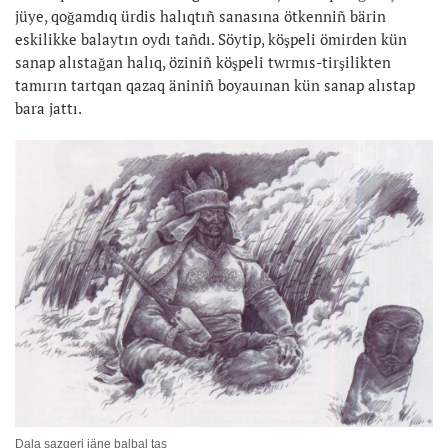
jüye, qoğamdıq ürdis halıqtıñ sanasına ötkenniñ bärin
eskilikke balaytın oydı tañdı. Söytip, köşpeli ömirden kün
sanap alıstağan halıq, öziniñ köşpeli twrmıs-tirşilikten
tamırın tartqan qazaq äniniñ boyauınan kün sanap alıstap
bara jattı.
Dala sazgeri jäne balbal tas