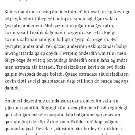
Keñes uaqıtında qazaq än öneriniñ eñ bir osal tartıp, keyinge
jetpey, keybiri tübegeyli halıq arasınan joğalğan salası
ğwrıptıq änder edi. Mol qazınanıñ joğaluına ğwrıptıñ,
twrmıs-salt tirşilik dağdısınıñ özgerui äser etti. Ejelgi
twrmıs saltınan jañılğan halıqtıñ ğwrpı da özgerdi. Bwl
ğwrıptıq änder ändi tek qazaq änderiniñ eski qazınası bolıp
mwrağattarda qalıp qoydı. Ğwrıptıq änderdiñ wmıtıluı men
birge özge de wlttıq boyaudağı änderdiñ ornın jaña ağımdar
men estrada ala bastadı. Täuelsizdikten keyin de bwl ürdis
qalpın bwzbadı deuge boladı. Qazaq estradası täuelsizdikten
keyin tipti äuelgi qalıptasqan dağı stilinen de basqa bağıtqa
damıdı.
Än öneri degenimiz orındauşılıq qana emes, än salu, än
şığarudı qamtidı. Bügingi küni qazaq än öneri töñiregindegi
qordalanğan mäsele qanşalıq köp bolğanına qaramastan,
qazaqta änşi de köp. Ärine, öner ökilderiniñ köp bolğanı
quanarlıq jayt. Desek te, «änşiniñ bäri birdey öziniñ kiesi