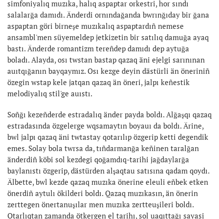
simfoniyalıq muzıka, halıq aspaptar orkestri, hor sındı
salalarğa damıdı. Änderdi ornındağanda bwrınğıday bir ğana
aspaptan göri birneşe muzıkalıq aspaptardıñ nemese
ansambl'men süyemeldep jetkizetin bir satılıq damuğa ayaq
bastı. Änderde romantizm tereñdep damıdı dep aytuğa
boladı. Alayda, osı twstan bastap qazaq äni ejelgi sarınınan
auıtqığanın bayqaymız. Osı kezge deyin dästürli än öneriniñ
özegin wstap kele jatqan qazaq än öneri, jalpı keñestik
melodiyalıq stil'ge auıstı.
Soñğı kezeñderde estradalıq änder payda boldı. Alğaşqı qazaq
estradasında özgelerge wqsamaytın boyauı da boldı. Ärine,
bwl jalpı qazaq äni twtastay qotarılıp özgerip ketti degendik
emes. Solay bola twrsa da, tıñdarmanğa keñinen taralğan
änderdiñ köbi sol kezdegi qoğamdıq-tarihi jağdaylarğa
baylanıstı özgerip, dästürden alşaqtau satısına qadam qoydı.
Älbette, bwl kezde qazaq muzıka önerine eleuli eñbek etken
önerdiñ aytulı ökilderi boldı. Qazaq muzıkasın, än önerin
zerttegen önertanuşılar men muzıka zertteuşileri boldı.
Otarlıqtan zamanda ötkergen el tarihı, sol uaqıttağı sayasi