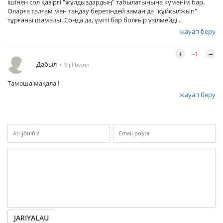
ішінен сол қазіргі "жұлдыздардың" табылатынына күмәнім бар.
Оларға талғам мен таңдау беретіндей заман да "құйқылжып"
тұрғаны шамалы. Сонда да, үміті бар болғыр үзілмейді...
жауап беру
+
–
-1
Дабыл
9 jıl bwrın
Тамаша мақала !
жауап беру
JARIYALAU