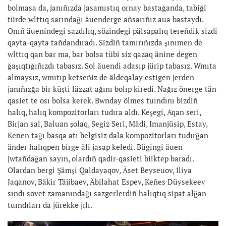
bolmasa da, janıñızda jasamıstıq ornay bastağanda, tabiği
türde wlttıq sarındağı äuenderge añsarıñız aua bastaydı.
Onıñ äuenindegi sazdılıq, sözindegi pälsapalıq tereñdik sizdi
qayta-qayta tañdandıradı. Sizdiñ tamırıñızda şınımen de
wlttıq qan bar ma, bar bolsa tübi siz qazaq änine degen
ğaşıqtığıñızdı tabasız. Sol äuendi adasıp jürip tabasız. Wmıta
almaysız, wmıtıp ketseñiz de äldeqalay estigen jerden
janıñızğa bir küşti läzzat ağını bolıp kiredi. Nağız önerge tän
qasiet te osı bolsa kerek. Bwnday ölmes tuındını bizdiñ
halıq, halıq kompozitorları tudıra aldı. Keşegi, Aqan seri,
Birjan sal, Baluan şolaq, Segiz Seri, Mädi, Imanjüsip, Estay,
Kenen tağı basqa atı belgisiz dala kompozitorları tudırğan
änder halıqpen birge äli jasap keledi. Bügingi äuen
jwtañdağan sayın, olardıñ qadir-qasieti biiktep baradı.
Olardan bergi Şämşi Qaldayaqov, Äset Beyseuov, İliya
Jaqanov, Bäkir Täjibaev, Äbilahat Espev, Keñes Düysekeev
sındı sovet zamanındağı sazgerlerdiñ halıqtıq sipat alğan
tuındıları da jürekke jılı.