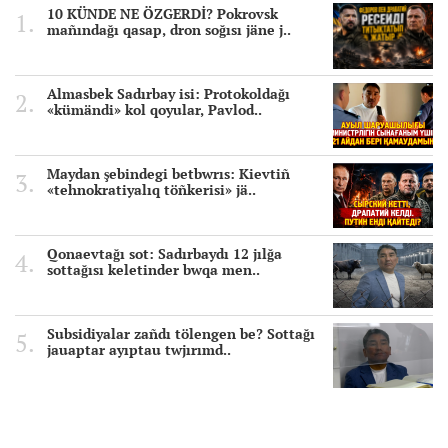
10 KÜNDE NE ÖZGERDİ? Pokrovsk
mañındağı qasap, dron soğısı jäne j..
Almasbek Sadırbay isi: Protokoldağı
«kümändi» kol qoyular, Pavlod..
Maydan şebindegi betbwrıs: Kievtiñ
«tehnokratiyalıq töñkerisi» jä..
Qonaevtağı sot: Sadırbaydı 12 jılğa
sottağısı keletinder bwqa men..
Subsidiyalar zañdı tölengen be? Sottağı
jauaptar ayıptau twjırımd..