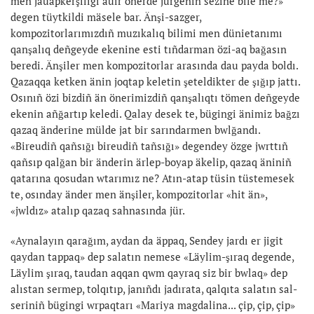
men jauapkerşiligi auır önerde jürgenin sezine bile me?»
degen tüytkildi mäsele bar. Änşi-sazger,
kompozitorlarımızdıñ muzıkalıq bilimi men dünietanımı
qanşalıq deñgeyde ekenine esti tıñdarman özi-aq bağasın
beredi. Änşiler men kompozitorlar arasında dau payda boldı.
Qazaqqa ketken änin joqtap keletin şeteldikter de şığıp jattı.
Osınıñ özi bizdiñ än önerimizdiñ qanşalıqtı tömen deñgeyde
ekenin añğartıp keledi. Qalay desek te, bügingi änimiz bağzı
qazaq änderine mülde jat bir sarındarmen bwlğandı.
«Bireudiñ qañsığı bireudiñ tañsığı» degendey özge jwrttıñ
qañsıp qalğan bir änderin ärlep-boyap äkelip, qazaq äniniñ
qatarına qosudan wtarımız ne? Atın-atap tüsin tüstemesek
te, osınday änder men änşiler, kompozitorlar «hit än»,
«jwldız» atalıp qazaq sahnasında jür.
«Aynalayın qarağım, aydan da äppaq, Sendey jardı er jigit
qaydan tappaq» dep salatın nemese «Läylim-şıraq degende,
Läylim şıraq, taudan aqqan qwm qayraq siz bir bwlaq» dep
alıstan sermep, tolqıtıp, janıñdı jadırata, qalqıta salatın sal-
seriniñ bügingi wrpaqtarı «Mariya magdalina... çip, çip, çip»