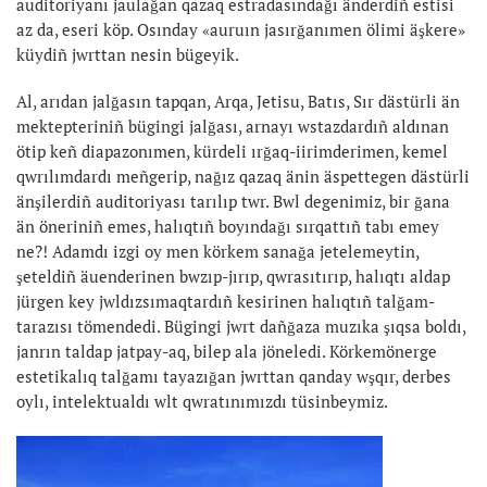
auditoriyanı jaulağan qazaq estradasındağı änderdiñ estisi
az da, eseri köp. Osınday «auruın jasırğanımen ölimi äşkere»
küydiñ jwrttan nesin bügeyik.
Al, arıdan jalğasın tapqan, Arqa, Jetisu, Batıs, Sır dästürli än
mektepteriniñ bügingi jalğası, arnayı wstazdardıñ aldınan
ötip keñ diapazonımen, kürdeli ırğaq-iirimderimen, kemel
qwrılımdardı meñgerip, nağız qazaq änin äspettegen dästürli
änşilerdiñ auditoriyası tarılıp twr. Bwl degenimiz, bir ğana
än öneriniñ emes, halıqtıñ boyındağı sırqattıñ tabı emey
ne?! Adamdı izgi oy men körkem sanağa jetelemeytin,
şeteldiñ äuenderinen bwzıp-jırıp, qwrasıtırıp, halıqtı aldap
jürgen key jwldızsımaqtardıñ kesirinen halıqtıñ talğam-
tarazısı tömendedi. Bügingi jwrt dañğaza muzıka şıqsa boldı,
janrın taldap jatpay-aq, bilep ala jöneledi. Körkemönerge
estetikalıq talğamı tayazığan jwrttan qanday wşqır, derbes
oylı, intelektualdı wlt qwratınımızdı tüsinbeymiz.