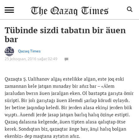
Tübinde sizdi tabatın bir äuen
bar
Qazaq Times
25 Jeltoqsan, 2016 sağat 02:49
Qazaqta Ş. Ualihanov alğaş estelikke alğan, este joq eski
zamannan kele jatqan mınaday bir añız bar – «Älem
jaraludan bwrın äuen jaralğan eken. Ol bastapta ğarışta ömir
süripti. Bir jolı ğarıştağı äuen älemdi şarlap körudi oylaydı.
Jer betine jaqındap keledi. Bir jerden alasa ekinşi jerden biik
wşıptı. Äuendi jerde jasap jatqan barlıq halıq özinşe estipti.
Qazaq dalasına kelgende, äuen tipten alasa qalıqtap ötse
kerek. Sondıqtan biz, qazaqtar änge bay, änşi halıq bolğan
ekenbiz» dep maqtana aytatın añız.