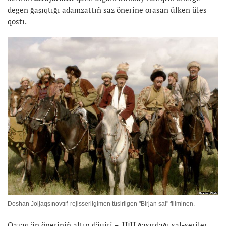
degen ğaşıqtığı adamzattıñ saz önerine orasan ülken üles
qostı.
Doshan Joljaqsınovtıñ rejisserligimen tüsirilgen "Birjan sal" filiminen.
Qazaq än öneriniñ altın däuiri – HİH ğasırdağı sal-seriler