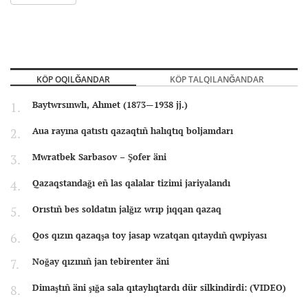
KÖP OQILĞANDAR
KÖP TALQILANĞANDAR
Baytwrsınwlı, Ahmet (1873—1938 jj.)
Aua rayına qatıstı qazaqtıñ halıqtıq boljamdarı
Mwratbek Sarbasov – Şofer äni
Qazaqstandağı eñ las qalalar tizimi jariyalandı
Orıstıñ bes soldatın jalğız wrıp jıqqan qazaq
Qos qızın qazaqşa toy jasap wzatqan qıtaydıñ qwpiyası
Noğay qızınıñ jan tebirenter äni
Dimaştıñ äni şığa sala qıtaylıqtardı dür silkindirdi: (VIDEO)