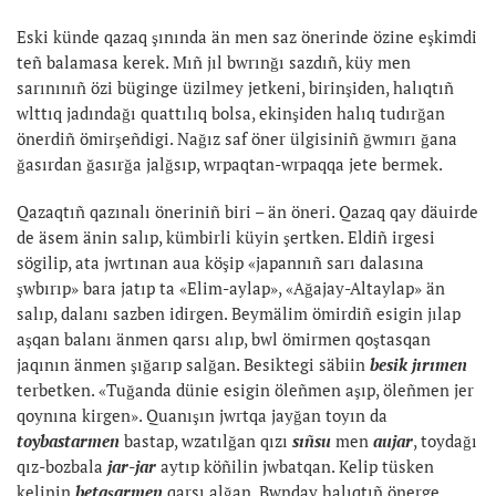
Eski künde qazaq şınında än men saz önerinde özine eşkimdi
teñ balamasa kerek. Mıñ jıl bwrınğı sazdıñ, küy men
sarınınıñ özi büginge üzilmey jetkeni, birinşiden, halıqtıñ
wlttıq jadındağı quattılıq bolsa, ekinşiden halıq tudırğan
önerdiñ ömirşeñdigi. Nağız saf öner ülgisiniñ ğwmırı ğana
ğasırdan ğasırğa jalğsıp, wrpaqtan-wrpaqqa jete bermek.
Qazaqtıñ qazınalı öneriniñ biri – än öneri. Qazaq qay däuirde
de äsem änin salıp, kümbirli küyin şertken. Eldiñ irgesi
sögilip, ata jwrtınan aua köşip «japannıñ sarı dalasına
şwbırıp» bara jatıp ta «Elim-aylap», «Ağajay-Altaylap» än
salıp, dalanı sazben idirgen. Beymälim ömirdiñ esigin jılap
aşqan balanı änmen qarsı alıp, bwl ömirmen qoştasqan
jaqının änmen şığarıp salğan. Besiktegi säbiin
besik jırımen
terbetken. «Tuğanda dünie esigin öleñmen aşıp, öleñmen jer
qoynına kirgen». Quanışın jwrtqa jayğan toyın da
toybastarmen
bastap, wzatılğan qızı
sıñsu
men
aujar
, toydağı
qız-bozbala
jar-jar
aytıp köñilin jwbatqan. Kelip tüsken
kelinin
betaşarmen
qarsı alğan. Bwnday halıqtıñ önerge