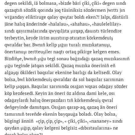
degen sekildi, iä bolmasa, «bizde bäri çiki, çiki» degen sındı
qazaqtıñ sözdik qorında joq tüsiniksiz sözdermen jwrttı jın
wrğanday eliktiruge qalay qwştar boldı eken?! Jalpı, dästürli
jäne halıq änderinde «halalau», «ahahau», «haulelelilay»
sındı qayırmalarında qwyqıljıta şırqap, dauıstı türlendire
terbeytin, keyde iirim auıstırıp otıratın körkemdeuiş
qwraldar bar. Bwnıñ kelip şığuı turalı muzıkatanuşı,
önertanuşı zertteuşiler naqtı ortaq pikirge kelgen emes.
Bizdiñşe, bwnıñ şığu tegi sonau bağzıdağı qazaq muzıkasınıñ
şığu teginde jatqan sekildi. Qazaq muzıka öneriniñ eñ
alğaşqı ökilderi baqsılar ekenine barlığı da kelisedi. Olay
bolsa, bwl körkemdeuiş qwraldar da sol baqsılar sarınınan
kelip şıqqan. Baqsılar sarınında osığan wqsas odağay sözder
köp kezdesedi. Keyin än öneri öz aldına dami kele, osı
odağaylardı halıq önerpazdarı tıñ körkemdeuiş qwral
deñgeyinde damıtqan. Osığan qarap-aq, qazaq än öneri
tamırınıñ tereñde ekenin bayqauğa boladı. Olay bolsa,
bügingi änniñ «çip, çip, çip», « çiki, çiki», «nananey» sındı
qaydan şığıp, qalay kelgeni belgisiz «dıbıstaularına» ne
desek bolar eken?!