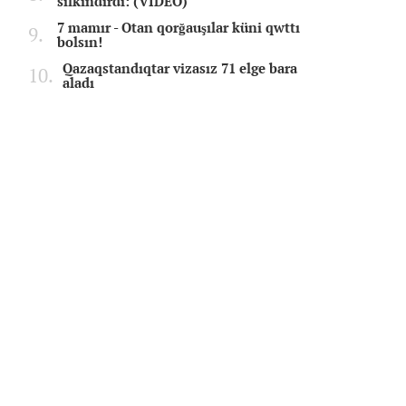
silkindirdi: (VIDEO)
7 mamır - Otan qorğauşılar küni qwttı
bolsın!
Qazaqstandıqtar vizasız 71 elge bara
aladı