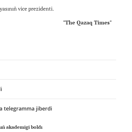
yasınıñ vice prezidenti.
"The Qazaq Times"
i
na telegramma jiberdi
ıñ akademigi boldı