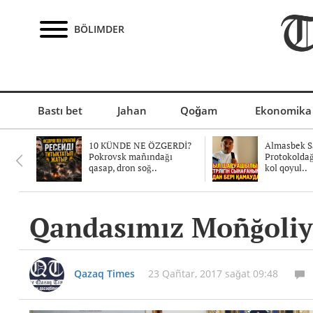
BÖLIMDER
Bastı bet
Jahan
Qoğam
Ekonomika
10 KÜNDE NE ÖZGERDİ?
Almasbek Sa
Pokrovsk mañındağı
Protokolda
qasap, dron soğ..
kol qoyul..
Qandasımız Moñğoliya
Qazaq Times
23 Qañtar, 2017 sağat 09:48