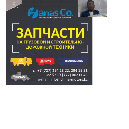
Subsidiyalar zañdı tölengen
be? Sottağı jauaptar
ayıptau twjırımd..