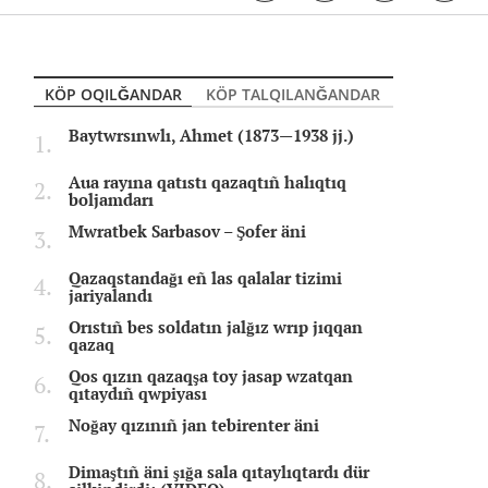
KÖP OQILĞANDAR
KÖP TALQILANĞANDAR
Baytwrsınwlı, Ahmet (1873—1938 jj.)
Aua rayına qatıstı qazaqtıñ halıqtıq
boljamdarı
Mwratbek Sarbasov – Şofer äni
Qazaqstandağı eñ las qalalar tizimi
jariyalandı
Orıstıñ bes soldatın jalğız wrıp jıqqan
qazaq
Qos qızın qazaqşa toy jasap wzatqan
qıtaydıñ qwpiyası
Noğay qızınıñ jan tebirenter äni
Dimaştıñ äni şığa sala qıtaylıqtardı dür