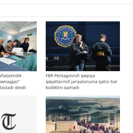
añaözendik
FBR Pentagonnıñ qwpiya
mwnaygaz"
qwjattarınıñ jariyalanuına qatısı bar
 tastadı deydi
küdiktini qamadı