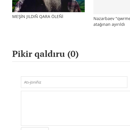
MEŞİN JILDIÑ QARA ÖLEÑİ
Nazarbaev "qwrmet
atağınan ayırıldı
Pikir qaldıru (
0
)