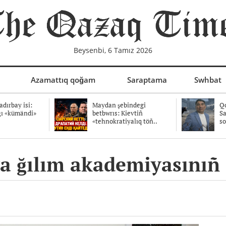
Beysenbi, 6 Tamız 2026
Azamattıq qoğam
Saraptama
Swhbat
dırbay isi:
Maydan şebindegi
Qo
ğı «kümändi»
betbwrıs: Kievtiñ
Sa
«tehnokratiyalıq töñ..
so
 ğılım akademiyasınıñ 