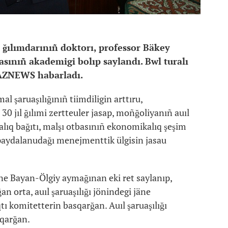
 ğılımdarınıñ doktorı, professor Bäkey
sınıñ akademigi bolıp saylandı.
Bwl turalı
ZNEWS habarladı.
al şaruaşılığınıñ tiimdiligin arttıru,
 jıl ğılımi zertteuler jasap, moñğoliyanıñ auıl
alıq bağıtı, malşı otbasınıñ ekonomikalıq şeşim
ı paydalanudağı menejmenttik ülgisin jasau
e Bayan-Ölgiy aymağınan eki ret saylanıp,
 orta, auıl şaruaşılığı jönindegi jäne
ı komitetterin basqarğan. Auıl şaruaşılığı
tqarğan.