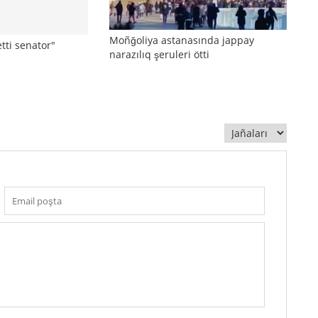
Moñğoliya astanasında jappay
ti senator"
narazılıq şeruleri ötti