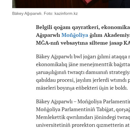
Bäkey Ağıparwlı. Foto: kazinform.kz
Belgili qoğam qayratkeri, ekonomika
Ağıparwlı
Moñğoliya
ğılım Akademiya
MĞA-nıñ vebsaytın
a silteme jasap
KA
Bäkey Ağıparwlı bwl joğarı ğılımi ataqqa m
ekonomikalıq jäne menejmenttik bağıtta 30
şaruaşılığınıñ twraqtı damuınıñ strategiy
qabıldau procesi, jayılım jerlerdi wtımd
mäseleri boyınşa eñbekteri üşin ie boldı.
Bäkey Ağıparwlı – Moñğoliya Parlamentin
Moñğoliya Parlamentiniñ Tabiğat, qorşağan
Memlekettik qwrılımdarı jönindegi twraqt
universitetiniñ prorektorı qızmetterin a