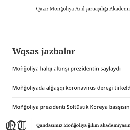
Qazir Moñğoliya Auıl şaruaşılığı Akademi
Wqsas jazbalar
Moñğoliya halqı altınşı prezidentin saylaydı
Moñğoliyada alğaşqı koronavirus deregi tirkeld
Moñğoliya prezidenti Soltüstik Koreya basşısı
Qandasımız Moñğoliya ğılım akademiyasın