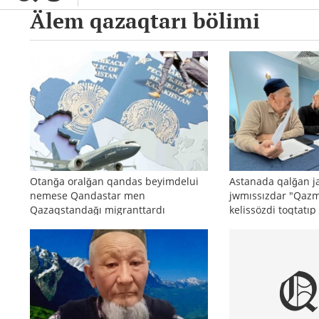
Älem qazaqtarı bölimi
Otanğa oralğan qandas beyimdelui
Astanada qalğan j
nemese Qandastar men
jwmıssızdar "Qaz
Qazaqstandağı migranttardı
kelissözdi toqtatıp
aqparattıq qoldau jäne äleumettik
beyimdeudiñ media-strategiyası