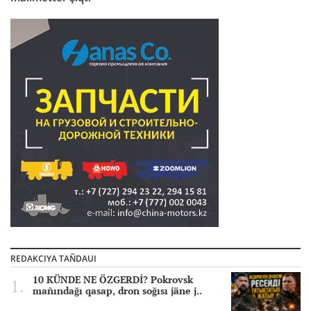
REDAKCIYA TAÑDAUI
10 KÜNDE NE ÖZGERDİ? Pokrovsk
mañındağı qasap, dron soğısı jäne j..