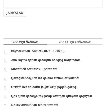
JARIYALAU
KÖP OQILĞANDAR
KÖP TALQILANĞANDAR
Baytwrsınwlı, Ahmet (1873—1938 jj.)
Aua rayına qatıstı qazaqtıñ halıqtıq boljamdarı
Mwratbek Sarbasov – Şofer äni
Qazaqstandağı eñ las qalalar tizimi jariyalandı
Orıstıñ bes soldatın jalğız wrıp jıqqan qazaq
Qos qızın qazaqşa toy jasap wzatqan qıtaydıñ qwpiyası
Noğay qızınıñ jan tebirenter äni