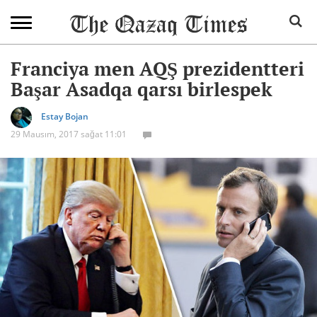
Franciya men AQŞ prezidentteri
Başar Asadqa qarsı birlespek
Estay Bojan
29 Mausım, 2017 sağat 11:01