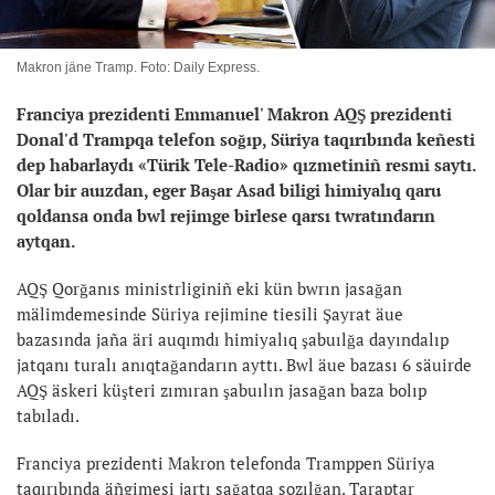
Makron jäne Tramp. Foto: Daily Express.
Franciya prezidenti Emmanuel' Makron AQŞ prezidenti
Donal'd Trampqa telefon soğıp, Süriya taqırıbında keñesti
dep habarlaydı «Türik Tele-Radio» qızmetiniñ resmi saytı.
Olar bir auızdan, eger Başar Asad biligi himiyalıq qaru
qoldansa onda bwl rejimge birlese qarsı twratındarın
aytqan.
AQŞ Qorğanıs ministrliginiñ eki kün bwrın jasağan
mälimdemesinde Süriya rejimine tiesili Şayrat äue
bazasında jaña äri auqımdı himiyalıq şabuılğa dayındalıp
jatqanı turalı anıqtağandarın ayttı. Bwl äue bazası 6 säuirde
AQŞ äskeri küşteri zımıran şabuılın jasağan baza bolıp
tabıladı.
Franciya prezidenti Makron telefonda Tramppen Süriya
taqırıbında äñgimesi jartı sağatqa sozılğan. Taraptar