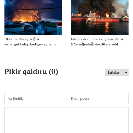
Ukraina-Resey soğısı
Memorandumnıñ küyreui: Parsı
«energetikalıq duel'ge» aynalıp
şığanağındağı dauıl&älemdik
ketti
tärtiptiñ sın sağatı soğıp twr
Pikir qaldıru (
0
)