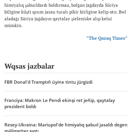
himiyalıq şabuıldardı boldırmau, bolğan jağdayda Süriya
biligine küşti qısım jasau turalı pikir birligine kelip otır. Bwl
aladağı Süriya jağdayın qaytalay şieleniske alıp kelui
mümkin.
“The Qazaq Times”
Wqsas jazbalar
FBR Donal'd Tramptıñ üyine tintu jürgizdi
Franciya: Makron Le Pendi ekinşi ret jeñip, qaytalay
prezident boldı
Resey-Ukraina: Mariupol'de himiyalıq şabuıl jasaldı degen
mälimetter şıqtı