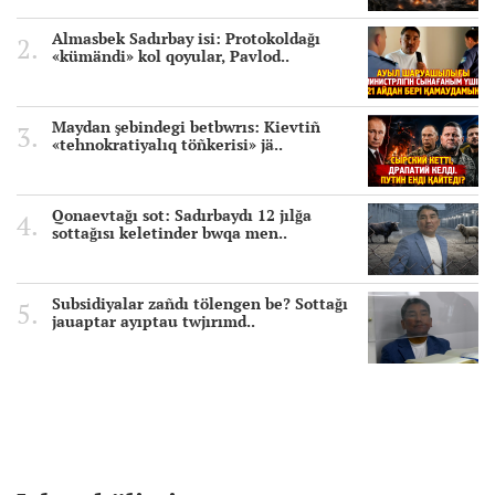
Almasbek Sadırbay isi: Protokoldağı
«kümändi» kol qoyular, Pavlod..
Maydan şebindegi betbwrıs: Kievtiñ
«tehnokratiyalıq töñkerisi» jä..
Qonaevtağı sot: Sadırbaydı 12 jılğa
sottağısı keletinder bwqa men..
Subsidiyalar zañdı tölengen be? Sottağı
jauaptar ayıptau twjırımd..