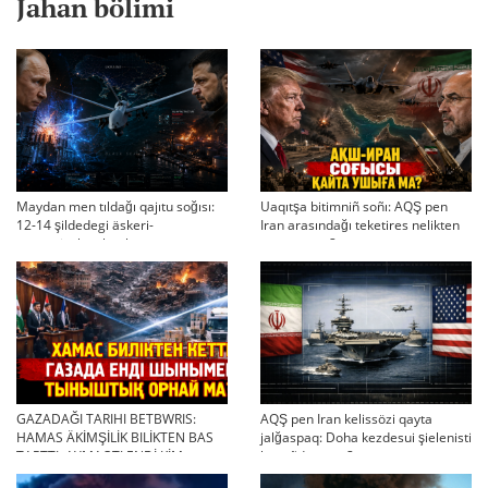
Jahan bölimi
Maydan men tıldağı qajıtu soğısı:
Uaqıtşa bitimniñ soñı: AQŞ pen
12-14 şildedegi äskeri-
Iran arasındağı teketires nelikten
strategiyalıq ahual
qayta uşıqtı?
GAZADAĞI TARIHI BETBWRIS:
AQŞ pen Iran kelissözi qayta
HAMAS ÄKİMŞİLİK BILİKTEN BAS
jalğaspaq: Doha kezdesui şielenisti
TARTTI. AYMAQTI ENDİ KİM
bäseñdete me?
BASQARADI?