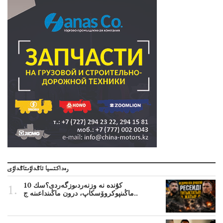
رەداكتسيا تاڭداۋىتاڭداۋى
10 كۇندە نە وزنەردىوزگەردى؟سك
ماڭىنپوكروۆسكاپ، درون ماڭىنداعىنە ج..