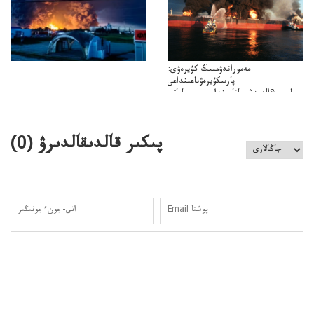
مەموراندۋمنىڭ كۇيرەۋى:
پارسكۇيرەۋىاعىنداعى
پارسى&الەمدشىعاناعىنداعىسىن ساعاتى
ۋىل&الەمدىكءتارتىپتىڭسىنساعاتىسوعىپتۇر
پىكىر قالدىقالدىرۋ (
0
)