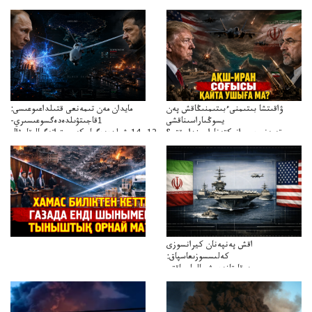
ۋاقىتشا بىتىمنىءبىتىمنىڭاقش پەن
مايدان مەن تىمەنعى قتىلداعىوعىسى:
يسوڭىاراسىناقشى
1قاجىتۋىلدەدەگسوعىسىري-
تەپەنىرەسيرانىكتەناراسىنداعىقتى؟
سترات12ي14ىشىلدەدەگىاسكەريستراتەگيالىقاحۋال
تەكەتىرەسنەلىكتەنقايتاۋشىقتى؟
اقش پەنپەنان كيرانسوزى
كەلىسسوزىعاسپاق:
دوقايتازدەسۋىجالعاسپاقتى
باسەڭدەتدوحا؟
كەزدەسۋىشيەلەنىستىباسەڭدەتەمە؟