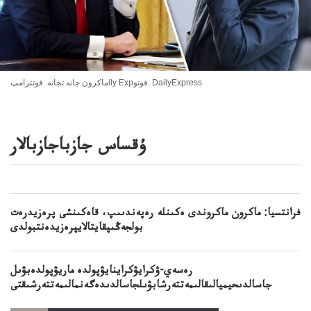
ماكرون جانە تجانە. فوتترامپily Expفوتو. DailyExpress
ۇقساس جازباجازبالار
فرانتسيا: ماكرون ماكروندى ەكىنلە رەپەندىىپ، قاەكىنشى پرەزيدرەت
بولجەڭىپقايتالايپرەزيدەنتبولدى
رەسەي-ۋكرايۋكراينايۋپولدە ماريۋپولدەبۋىل
جاسالدىحيميالىقالىمەتتەرشابۋىلجاسالدىدەگەنمالىمەتتەرشىقتى