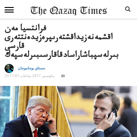
فرانتسيا مەن
اقشمەنەزيداقشتەرىپرەزيدەنتتەرى
قارسى
بىرلەسپباشاراسادقاقارسىبىرلەسپەك
ەستاي بوجانبوجان
29 ماۋسىم, 2017 ساعات 11:01