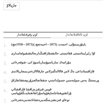
جاريالاۋ
كوپ تالتالقىلانعاندار
كوپ وقىوقىلعاندار
بايتۇرسىنۇلى، احمەت (1873—احمەتجج.)(1873—1938جج)
اۋا رايرايىناتىستى ققاتىستى حالىقتىقازاقتىڭدارىحالىقتىقبولجامدارى
مۇراتبەك سارباسوۆسارباسوۆ انى–شوفەرءانى
قازاقستانداعى ەڭ لاس قالالاەڭتىزلاس جارقالالارءتىزىمىجاريالاندى
ورىستىڭ بەس سولبەسىن جسولداتىنىپ جىققانجالعىزۇرىپجىققانقازاق
قوس قىزقىزىنزاقشا قازاقشااپ
ۇزاتقتويقىتاجاساپقۇپياسۇزاتقانقىتايدىڭقۇپياسى
نوعاي قىزىنقىزىنىڭتەبىرەنتجانانىتەبىرەنتەرءانى