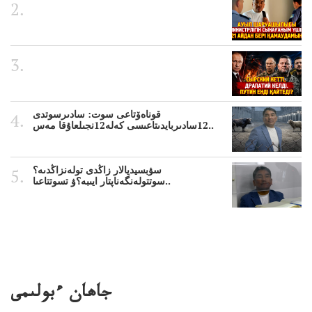
قوناەۆتاعى سوت: سادىرسوتدى
12سادىربايدىتاعىسى كەلە12نجىلعاۇقا مەس..
سۋبسيديالار زاڭدى تولەنزاڭدىە؟
سوتتولەنگەناپتار ايىبە؟ۋ تسوتتاعىا..
جاھان ءبولىمى