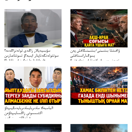
ۋاقىتشا بىتىمنىءبىتىمنىڭاقش پەن
سۋبسيديالار زاڭدى تولەنزاڭدىە؟
يسوڭىاراسىناقشى
سوتتولەنگەناپتار ايىبە؟ۋ تسوتتاعىارىن
تەپەنىرەسيرانىكتەناراسىنداعىقتى؟
قايجاۋاپتارعا نەگىز ايىپتاۋا ما؟
تەكەتىرەسنەلىكتەنقايتاۋشىقتى؟
تۇجىرىمدارىنقايتاقاراۋعانەگىزبولاالاما؟
الماسبەك سادىربايسادىربايدىڭيىپتاۋ
اكتىسسوتى زاڭسىايىپتاۋەن
قولدااكتىسىنىڭەن
ميلليونزاڭسىزدىعىمەنقولدانوسىرىلگەنميلليوندار