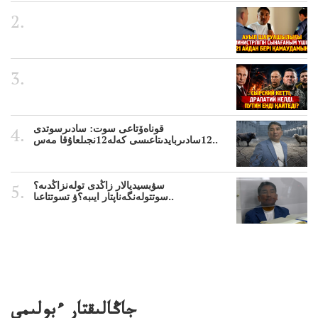
قوناەۆتاعى سوت: سادىرسوتدى
12سادىربايدىتاعىسى كەلە12نجىلعاۇقا مەس..
سۋبسيديالار زاڭدى تولەنزاڭدىە؟
سوتتولەنگەناپتار ايىبە؟ۋ تسوتتاعىا..
جاڭالىقتار ءبولىمى