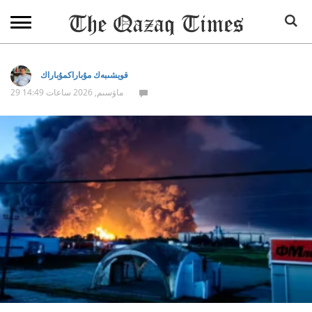
قويشىبەك مۇباراكمۇباراك
29 ماۋسىم, 2026 ساعات 14:49