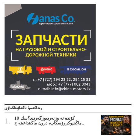
رەداكتسيا تاڭداۋىتاڭداۋى
10 كۇندە نە وزنەردىوزگەردى؟سك
ماڭىنپوكروۆسكاپ، درون ماڭىنداعىنە ج..