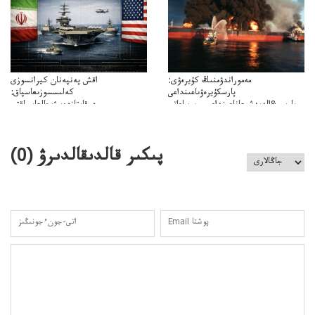
مەموراندۋمنىڭ كۇيرەۋى:
اقش پەنپەنان كيرانسوزى
پارسكۇيرەۋىاعىنداعى
كەلىسسوزىعاسپاق:
پارسى&الەمدشىعاناعىنداعىسىن ساعاتى
دوقايتازدەسۋىجالعاسپاقتى
ۋىل&الەمدىكءتارتىپتىڭسىنساعاتىسوعىپتۇر
باسەڭدەتدوحا؟
كەزدەسۋىشيەلەنىستىباسەڭدەتەمە؟
پىكىر قالدىقالدىرۋ (
0
)