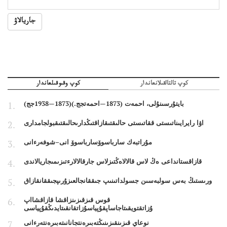
جاريالاۋ
كوپ تالتالقىلانعاندار
كوپ وقىوقىلعاندار
بايتۇرسىنۇلى، احمەت (1873—احمەتجج.)(1873—1938جج)
اۋا رايرايىناتىستى ققاتىستى حالىقتىقازاقتىڭدارىحالىقتىقبولجامدارى
مۇراتبەك سارباسوۆسارباسوۆ انى–شوفەرءانى
قازاقستانداعى ەڭ لاس قالالاەڭتىزلاس جارقالالارءتىزىمىجاريالاندى
ورىستىڭ بەس سولبەسىن جسولداتىنىپ جىققانجالعىزۇرىپجىققانقازاق
قوس قىزقىزىنزاقشا قازاقشااپ
ۇزاتقتويقىتاجاساپقۇپياسۇزاتقانقىتايدىڭقۇپياسى
نوعاي قىزىنقىزىنىڭتەبىرەنتجانانىتەبىرەنتەرءانى