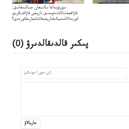
سوزبۇيداعا سالىنعان جسالىنعانىق:
قازاقجەتىاكادەتومدىق تاريحى قازاقتىڭرىق
كورەداكادەميالىقتاريحىقاشانجارىقكورەدى؟
پىكىر قالدىقالدىرۋ (
0
)
جاريالاۋ