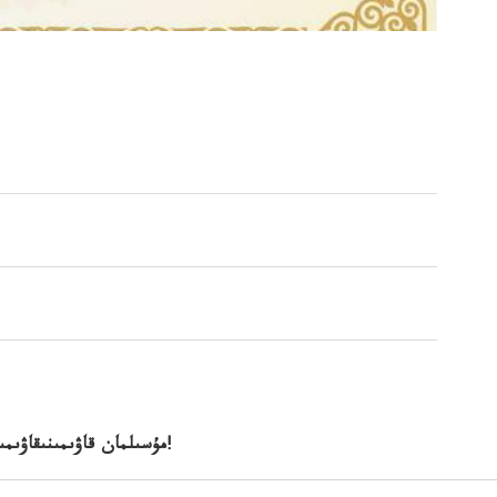
مۇسىلمان قاۋىمىنىقاۋىمىنىڭيت مەرەكەسورازاتى بولايت!مەرەكەسىقۇتتىبولسىن!