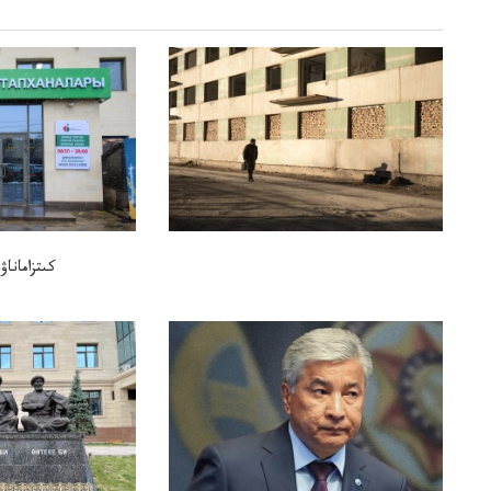
كىتزامانا