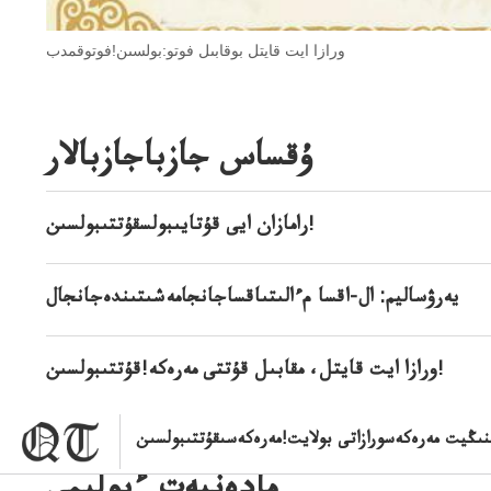
ورازا ايت قايتل بوقابىل فوتو:بولسىن!فوتوقمدب
ۇقساس جازباجازبالار
رامازان ايى قۇتايىبولسقۇتتىبولسىن!
يەرۋساليم: ال-اقسا مءالىتىاقساجانجامەشىتىندەجانجال
ورازا ايت قايتل، مقابىل قۇتتى مەرەكە!قۇتتىبولسىن!