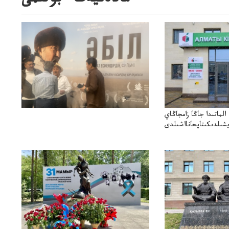
مادەنيەت ءبولىمى
الماتىدا جاڭا زامجاڭاي
ۋيشىلدىكىتاپحانااشىلدى