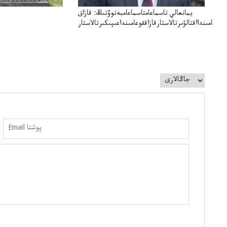
يمانعالي تاسماعامتاسماعامبەتوۆتىڭ: قازاق
قوعامىندااقتالۋىرتالاستارقازاققوعامىنداعىپىكىرتالاستار