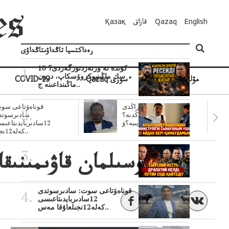
English
Qazaq
قازاق
Қазақ
رەداكتسيا تاڭداۋىتاڭداۋى
10 كۇندە نە وزنەردىوزگەردى؟
سك ماڭىنپوكروۆسكاپ، درون
مۋلتيمەديا
Qazaq ءسوزى
COVID-19
ماڭىنداعىنە ج..
سۋبسيديالار زاڭدى
قوناەۆتاعى سوت
تولەنزاڭدىە؟
سادىرسوتد
سوتتولەنگەناپتار ايىبە؟ۋ..
12سادىربايدىتاعى
كەلە12نجى..
مۇسىلمان قاۋىمىنىقاۋىمىنىڭيت مەرەكەسورازاتى بولايت!مەرەكەسىقۇتتىبولسىن!
قوناەۆتاعى سوت: سادىرسوتدى
12سادىربايدىتاعىسى
كەلە12نجىلعاۇقا مەس..