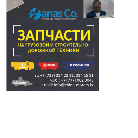
سۋبسيديالار زاڭدى تولەنزاڭدىە؟
سوتتولەنگەناپتار ايىبە؟ۋ
تسوتتاعىا..