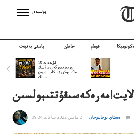
بولىمدەر
كونوميكا
قوعام
جاھان
باستى بەتبەت
10 كۇندە نە
وزنەردىوزگەردى؟سك
ماڭىنپوكروۆسكاپ، درون
ماڭ..
ەستاي بوجانبوجان
2 مامىر, 2022 ساعات 09:04