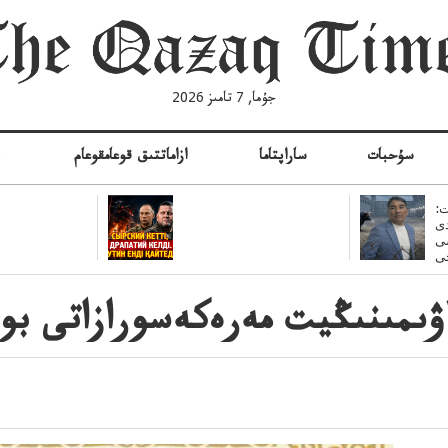
جۇما, 7 تامىز 2026
سۇحبات
ساراپتاما
ازاماتتىق قوعامقوعام
ە
:
ى
سى