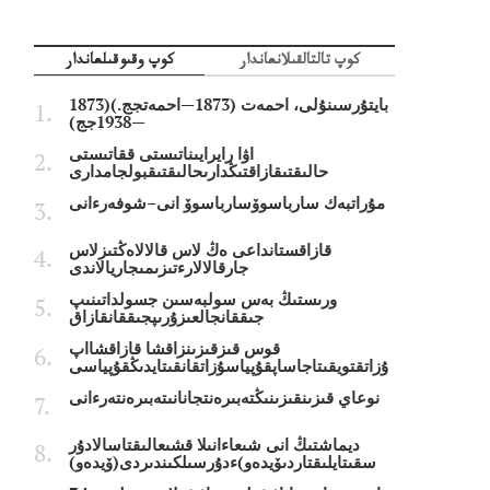
كوپ تالتالقىلانعاندار
كوپ وقىوقىلعاندار
بايتۇرسىنۇلى، احمەت (1873—احمەتجج.)(1873
—1938جج)
اۋا رايرايىناتىستى ققاتىستى
حالىقتىقازاقتىڭدارىحالىقتىقبولجامدارى
مۇراتبەك سارباسوۆسارباسوۆ انى–شوفەرءانى
قازاقستانداعى ەڭ لاس قالالاەڭتىزلاس
جارقالالارءتىزىمىجاريالاندى
ورىستىڭ بەس سولبەسىن جسولداتىنىپ
جىققانجالعىزۇرىپجىققانقازاق
قوس قىزقىزىنزاقشا قازاقشااپ
ۇزاتقتويقىتاجاساپقۇپياسۇزاتقانقىتايدىڭقۇپياسى
نوعاي قىزىنقىزىنىڭتەبىرەنتجانانىتەبىرەنتەرءانى
ديماشتىڭ انى شىعاءانىلا قشىعالىقتاسالادۇر
سقىتايلىقتاردىۆيدەو)ءدۇرسىلكىندىردى(ۆيدەو)