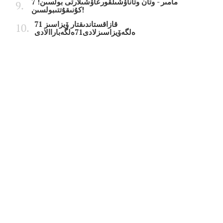
7 مامىر - وتان وتاناۋشىلقورعاۋشىلارتى بولسىن!
كۇنىقۇتتىبولسىن!
قازاقستاندىقتار ۆيزاسىز 71
ەلگەۆيزاسىزلادى71ەلگەباراالادى