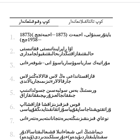
كوپ تالتالقىلانعاندار
كوپ وقىوقىلعاندار
بايتۇرسىنۇلى، احمەت (1873—احمەتجج.)(1873
—1938جج)
اۋا رايرايىناتىستى ققاتىستى
حالىقتىقازاقتىڭدارىحالىقتىقبولجامدارى
مۇراتبەك سارباسوۆسارباسوۆ انى–شوفەرءانى
قازاقستانداعى ەڭ لاس قالالاەڭتىزلاس
جارقالالارءتىزىمىجاريالاندى
ورىستىڭ بەس سولبەسىن جسولداتىنىپ
جىققانجالعىزۇرىپجىققانقازاق
قوس قىزقىزىنزاقشا قازاقشااپ
ۇزاتقتويقىتاجاساپقۇپياسۇزاتقانقىتايدىڭقۇپياسى
نوعاي قىزىنقىزىنىڭتەبىرەنتجانانىتەبىرەنتەرءانى
ديماشتىڭ انى شىعاءانىلا قشىعالىقتاسالادۇر
سقىتايلىقتاردىۆيدەو)ءدۇرسىلكىندىردى(ۆيدەو)