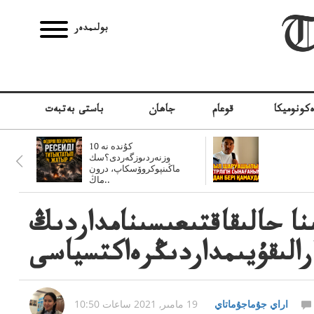
بولىمدەر
كونوميكا
قوعام
جاھان
باستى بەتبەت
10 كۇندە نە
وزنەردىوزگەردى؟سك
ماڭىنپوكروۆسكاپ، درون
ماڭ..
نا حالىقاقتىعىسىنامداردىڭ
رالىقۇيىمداردىڭرەاكتسياسى
اراي جۇماجۇماتاي
19 مامىر, 2021 ساعات 10:50