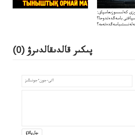
زى كەلىسسوزىعاسپاق:
سپاقتى باسەڭدەتدوحا؟
لەنىستىباسەڭدەتەمە؟
پىكىر قالدىقالدىرۋ (
0
)
جاريالاۋ