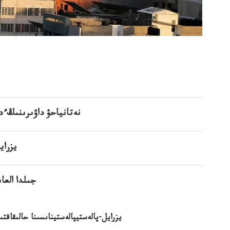
نەتانياحۋ داۋىرىنىڭءد
يزراي
12 جىلدا ال
يزرايل-پالەستيپالەستيناىسىنا حالىقاقت