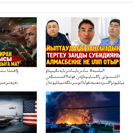
الماسبەك سادىربايسادىربايدىڭيىپتاۋ
ۋاقىتشا بىت
اكتىسسوتى زاڭسىايىپتاۋەن قولدااكتىسىنىڭەن
ميلليونزاڭسىزدىعىمەنقولدانوسىرىلگەنميلليوندار
تەپەنىرەسير
تەكەتىرە