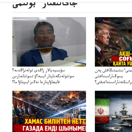
جاڭالىقتار ءبولىمى
ىمنىءبىتىمنىڭاقش پەن
سۋبسيديالار زاڭدى تولەنزاڭدىە؟
يسوڭىاراسىناقشى
سوتتولەنگەناپتار ايىبە؟ۋ تسوتتاعىارىن
انىكتەناراسىنداعىقتى؟
قايجاۋاپتارعا نەگىز ايىپتاۋا ما؟
سنەلىكتەنقايتاۋشىقتى؟
تۇجىرىمدارىنقايتاقاراۋعانەگىزبولاالاما؟