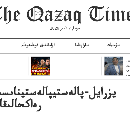
جۇما, 7 تامىز 2026
سۇحبات
ساراپتاما
ازاماتتىق قوعامقوعام
ە
:
ى
سى
يزرايل-پالەستيپالەستيناىسى
رەاكحالىقا