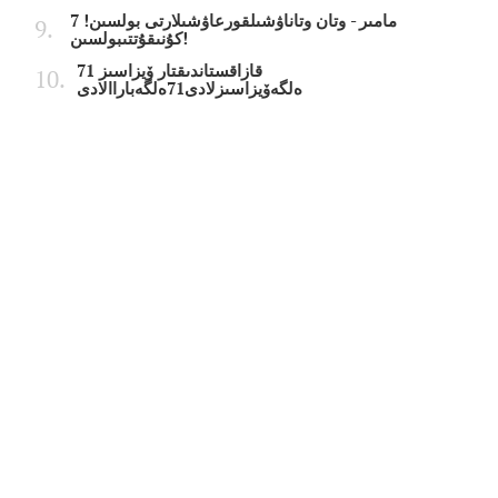
7 مامىر - وتان وتاناۋشىلقورعاۋشىلارتى بولسىن!
كۇنىقۇتتىبولسىن!
قازاقستاندىقتار ۆيزاسىز 71
ەلگەۆيزاسىزلادى71ەلگەباراالادى