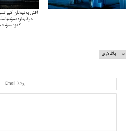
اقش پەنپەنان كيرانسو
دوقايتازدەسۋىجالعا
كەزدەسۋىشيە