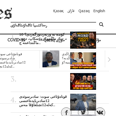
English
Qazaq
قازاق
Қазақ
رەداكتسيا تاڭداۋىتاڭداۋى
10 كۇندە نە وزنەردىوزگەردى؟
سك ماڭىنپوكروۆسكاپ، درون
مۋلتيمەديا
Qazaq ءسوزى
COVID-19
ماڭىنداعىنە ج..
سۋبسيديالار زاڭدى
قوناەۆتاعى سوت
تولەنزاڭدىە؟
سادىرسوتد
سوتتولەنگەناپتار ايىبە؟ۋ..
12سادىربايدىتاعى
كەلە12نجى..
قوناەۆتاعى سوت: سادىرسوتدى
12سادىربايدىتاعىسى
كەلە12نجىلعاۇقا مەس..