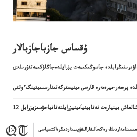
ۇقساس جازباجازبالار
اۋىرىنىڭرايلدە جاسوڭىكىمەت يزرايلدەجاڭاۇكىمەتقۇرىلدى
لدە پرەمەر-مپرەمەرە قارسى مينيسترگەتىقارسىميتينگءوتتى
عاشالعاش بينيارەت نەتابينيامينيزرايلنەتانياحۋسىزيزرايل
ىعىسىنامداردىڭ رەاكحالىقارالىقۇيىمداردىڭرەاكتسياسى