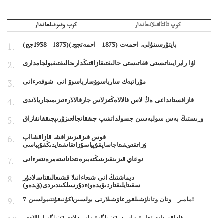
كوپ تالتالقىلانعاندار
كوپ وقىوقىلعاندار
بايتۇرسىنۇلى، احمەت (1873—احمەتجج.)(1873—1938جج)
اۋا رايرايىناتىستى ققاتىستى حالىقتىقازاقتىڭدارىحالىقتىقبولجامدارى
مۇراتبەك سارباسوۆسارباسوۆ انى–شوفەرءانى
قازاقستانداعى ەڭ لاس قالالاەڭتىزلاس جارقالالارءتىزىمىجاريالاندى
ورىستىڭ بەس سولبەسىن جسولداتىنىپ جىققانجالعىزۇرىپجىققانقازاق
قوس قىزقىزىنزاقشا قازاقشااپ
ۇزاتقتويقىتاجاساپقۇپياسۇزاتقانقىتايدىڭقۇپياسى
نوعاي قىزىنقىزىنىڭتەبىرەنتجانانىتەبىرەنتەرءانى
ديماشتىڭ انى شىعاءانىلا قشىعالىقتاسالادۇر
سقىتايلىقتاردىۆيدەو)ءدۇرسىلكىندىردى(ۆيدەو)
7 مامىر - وتان وتاناۋشىلقورعاۋشىلارتى بولسىن!كۇنىقۇتتىبولسىن!
قازاقستاندىقتار ۆيزاسىز 71 ەلگەۆيزاسىزلادى71ەلگەباراالادى