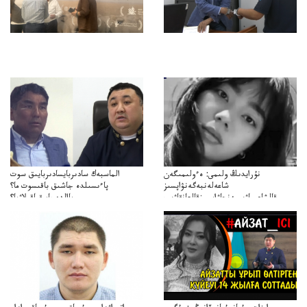
نۇرايدىڭ ولىمى: ەءولىمىگەن
الماسبەك سادىربايسادىربايىق سوت
شاعەلەنبەگەنۋاپسىز
پاءىسىلدە جاشىق باقىسوت ما؟
قالشاعىماۋىپمەنجاۋاپسىزقالعانقاۋىپ
پاالدەجابىقباقىلاۋما؟