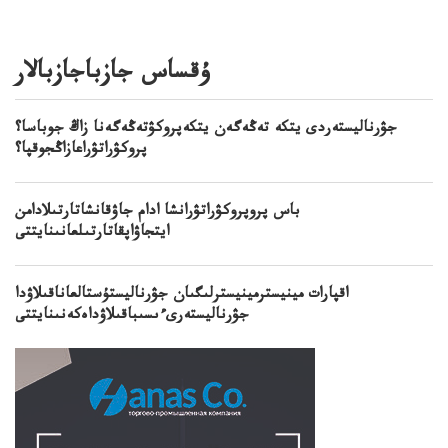
ۇقساس جازباجازبالار
جۋرناليستەردى يتكە تەڭەگەن يتكەپروكۋتەڭەگەنا زاڭ جوباسا؟
پروكۋراتۋراعازاڭجوقپا؟
باس پروپروكۋراتۋرانشا ادام جاۋقانشاتارتىلادامن
ايتجاۋاپقاتارتىلعانىنايتتى
اقپارات مينيسترمينيسترلىگىان جۋرناليستۇستالعاناقىلاۋدا
جۋرناليستەرىءىسىباقىلاۋداەكەنىنايتتى