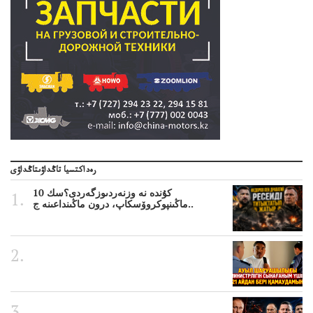
رەداكتسيا تاڭداۋىتاڭداۋى
10 كۇندە نە وزنەردىوزگەردى؟سك
ماڭىنپوكروۆسكاپ، درون ماڭىنداعىنە ج..