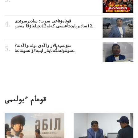
قوناەۆتاعى سوت: سادىرسوتدى
12سادىربايدىتاعىسى كەلە12نجىلعاۇقا مەس..
سۋبسيديالار زاڭدى تولەنزاڭدىە؟
سوتتولەنگەناپتار ايىبە؟ۋ تسوتتاعىا..
قوعام ءبولىمى