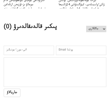
ايزات جۇمانجۇمانوۆانىڭى: بۇگىن
اتىراۋداعى جۇمباق جوعجۇمباقن ادام
ۇكىءولىمىلدى، ايبۇگىنۋشى 14ۇكىمعا
جوعالۋ ىز-تۇزمەن ارتادامن
سووقىلدىايىپتالۋشى14جىلعاسوتتالدى
وتبءولىمىپوليتسياءىزەرگءتۇزسىزنە
قوعاارتىلعانياسىوتباسىپوليتسياتەرگەۋىجانەقوعامرەاكتسياسى
پىكىر قالدىقالدىرۋ (
0
)
جاريالاۋ