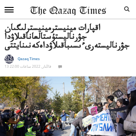
اقپارات مينيسترمينيسترلىگىان
جۋرناليستۇستالعاناقىلاۋدا
جۋرناليستەرىءىسىباقىلاۋداەكەنىنايتتى
Qazaq Times
13 قاڭتار, 2022 ساعات 22:00