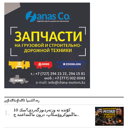
رەداكتسيا تاڭداۋىتاڭداۋى
10 كۇندە نە وزنەردىوزگەردى؟سك
ماڭىنپوكروۆسكاپ، درون ماڭىنداعىنە ج..