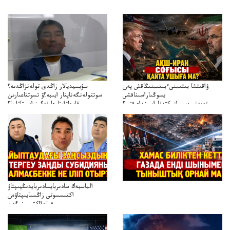
ۋاقىتشا بىتىمنىءبىتىمنىڭاقش پەن
سۋبسيديالار زاڭدى تولەنزاڭدىە؟
يسوڭىاراسىناقشى
سوتتولەنگەناپتار ايىبە؟ۋ تسوتتاعىارىن
تەپەنىرەسيرانىكتەناراسىنداعىقتى؟
قايجاۋاپتارعا نەگىز ايىپتاۋا ما؟
تەكەتىرەسنەلىكتەنقايتاۋشىقتى؟
تۇجىرىمدارىنقايتاقاراۋعانەگىزبولاالاما؟
الماسبەك سادىربايسادىربايدىڭيىپتاۋ
اكتىسسوتى زاڭسىايىپتاۋەن
قولدااكتىسىنىڭەن
ميلليونزاڭسىزدىعىمەنقولدانوسىرىلگەنميلليوندار