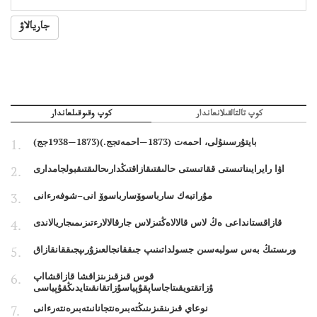
جاريالاۋ
كوپ تالتالقىلانعاندار
كوپ وقىوقىلعاندار
بايتۇرسىنۇلى، احمەت (1873—احمەتجج.)(1873—1938جج)
اۋا رايرايىناتىستى ققاتىستى حالىقتىقازاقتىڭدارىحالىقتىقبولجامدارى
مۇراتبەك سارباسوۆسارباسوۆ انى–شوفەرءانى
قازاقستانداعى ەڭ لاس قالالاەڭتىزلاس جارقالالارءتىزىمىجاريالاندى
ورىستىڭ بەس سولبەسىن جسولداتىنىپ جىققانجالعىزۇرىپجىققانقازاق
قوس قىزقىزىنزاقشا قازاقشااپ
ۇزاتقتويقىتاجاساپقۇپياسۇزاتقانقىتايدىڭقۇپياسى
نوعاي قىزىنقىزىنىڭتەبىرەنتجانانىتەبىرەنتەرءانى