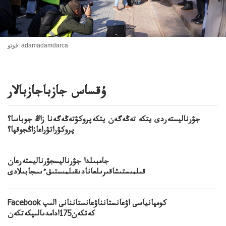
فوتو: adamadamdarca
ۇقساس جازباجازبالار
جۋرناليستەردى يتكە تەڭەگەن يتكەپروكۋتەڭەگەنا زاڭ جوباسا؟
پروكۋراتۋراعازاڭجوقپا؟
جامبىلدا جۋرناليسجۋرناليستەرعان
قىلمىستىشاقىرىلعانادىقىلمىستىقءىسجابىلادى
Facebook كومپانياسى اۋعانستانناۋعانستاننانى الىپ
كەتكەن175ادامدىالىپكەتكەن