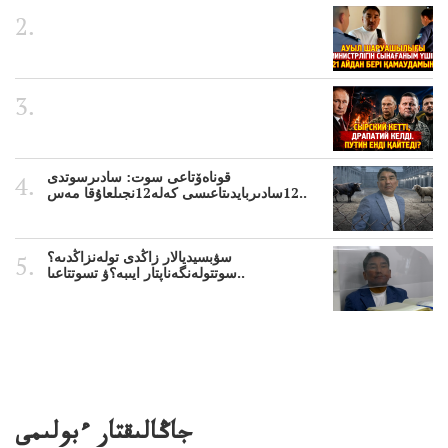
قوناەۆتاعى سوت: سادىرسوتدى
12سادىربايدىتاعىسى كەلە12نجىلعاۇقا مەس..
سۋبسيديالار زاڭدى تولەنزاڭدىە؟
سوتتولەنگەناپتار ايىبە؟ۋ تسوتتاعىا..
جاڭالىقتار ءبولىمى