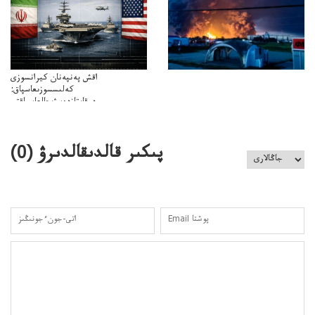
اقش پەنپەنان كيرانسوزى
كەلىسسوزىعاسپاق:
دوقايتازدەسۋىجالعاسپاقتى
باسەڭدەتدوحا؟
كەزدەسۋىشيەلەنىستىباسەڭدەتەمە؟
پىكىر قالدىقالدىرۋ (
0
)