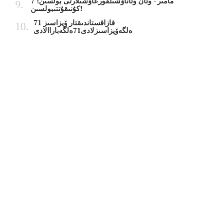
7 مامىر - وتان وتاناۋشىلقورعاۋشىلارتى بولسىن!
كۇنىقۇتتىبولسىن!
قازاقستاندىقتار ۆيزاسىز 71
ەلگەۆيزاسىزلادى71ەلگەباراالادى