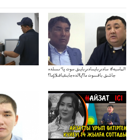
الماسبەك سادىربايسادىربايىق سوت پاءىسىلدە
جاشىق باقىسوت ما؟پاالدەجابىقباقىلاۋما؟