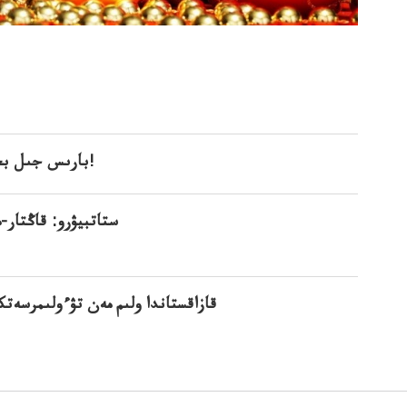
بارىس جىل بجىلت اكباقىت. جاڭااكەلسىنتتى بولسىجاڭاجىلقۇتتىبولسىن!
قازاقستاندا ولىم مەن تۋءولىمرسەتكمەننىڭ تۋ