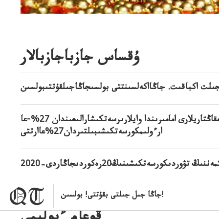
ۇقساس جازباجازبالار
ستاتبيۋرو: قاڭتار-مقاڭتاريلارى امامىرىندا وايلارىرسەتكىشارالىعىندان 27%-عا
ارءولىمكورسەتكىشىبىلتىردان27%عاارتتى
وردىكورسەتكىشىنىڭ20رەكوردىجاڭاردى–2020
جاڭا جىل جىلتى بقۇتتى! بولسىن!
قوعام ءبولىمى