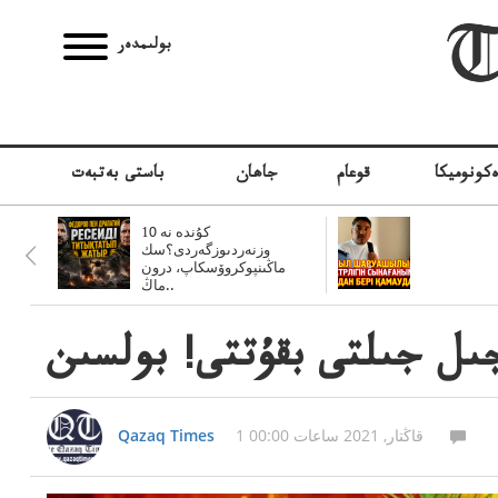
بولىمدەر
كونوميكا
قوعام
جاھان
باستى بەتبەت
10 كۇندە نە
وزنەردىوزگەردى؟سك
ماڭىنپوكروۆسكاپ، درون
ماڭ..
1 قاڭتار, 2021 ساعات 00:00
Qazaq Times