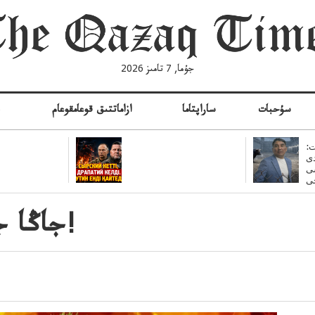
جۇما, 7 تامىز 2026
سۇحبات
ساراپتاما
ازاماتتىق قوعامقوعام
ە
:
ى
سى
جاڭا جىل جىلتى بقۇتتى! بولسىن!