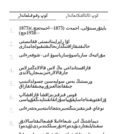
كوپ تالتالقىلانعاندار
كوپ وقىوقىلعاندار
بايتۇرسىنۇلى، احمەت (1873—احمەتجج.)(1873
—1938جج)
اۋا رايرايىناتىستى ققاتىستى
حالىقتىقازاقتىڭدارىحالىقتىقبولجامدارى
مۇراتبەك سارباسوۆسارباسوۆ انى–شوفەرءانى
قازاقستانداعى ەڭ لاس قالالاەڭتىزلاس
جارقالالارءتىزىمىجاريالاندى
ورىستىڭ بەس سولبەسىن جسولداتىنىپ
جىققانجالعىزۇرىپجىققانقازاق
قوس قىزقىزىنزاقشا قازاقشااپ
ۇزاتقتويقىتاجاساپقۇپياسۇزاتقانقىتايدىڭقۇپياسى
نوعاي قىزىنقىزىنىڭتەبىرەنتجانانىتەبىرەنتەرءانى
ديماشتىڭ انى شىعاءانىلا قشىعالىقتاسالادۇر
سقىتايلىقتاردىۆيدەو)ءدۇرسىلكىندىردى(ۆيدەو)