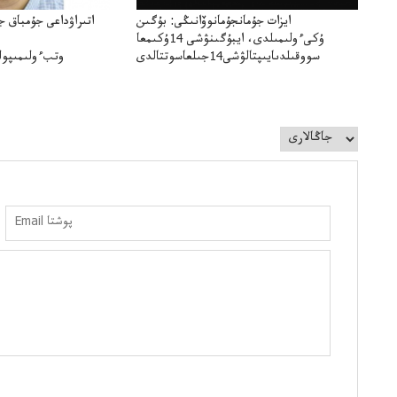
ايزات جۇمانجۇمانوۆانىڭى: بۇگىن
اتىراۋداعى جۇمباق ج
ۇكىءولىمىلدى، ايبۇگىنۋشى 14ۇكىمعا
سووقىلدىايىپتالۋشى14جىلعاسوتتالدى
وتبءولىمىپول
قوعاارتىلعانياسىوتباسىپوليتسياتەرگە