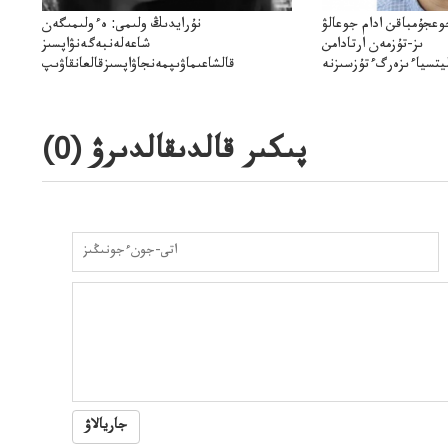
وعجۇمباقن ادام جوعالۋ
نۇرايدىڭ ولىمى: ەءولىمىگەن
ىز-تۇزمەن ارتادامن
شاعەلەنبەگەنۋاپسىز
يتسياءىزەرگءتۇزسىزنە
قالشاعىماۋىپمەنجاۋاپسىزقالعانقاۋىپ
ۋىجانەقوعامرەاكتسياسى
پىكىر قالدىقالدىرۋ (
0
)
جاريالاۋ