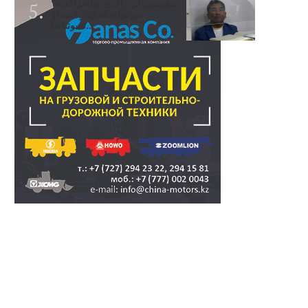
سۋبسيديالار زاڭدى تولەنزاڭدىە؟
سوتتولەنگەناپتار ايىبە؟ۋ
تسوتتاعىا..