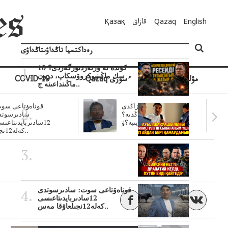
English
Qazaq
قازاق
Қазақ
رەداكتسيا تاڭداۋىتاڭداۋى
10 كۇندە نە وزنەردىوزگەردى؟
سك ماڭىنپوكروۆسكاپ، درون
مۋلتيمەديا
Qazaq ءسوزى
COVID-19
ماڭىنداعىنە ج..
سۋبسيديالار زاڭدى
قوناەۆتاعى سوت
تولەنزاڭدىە؟
سادىرسوتد
سوتتولەنگەناپتار ايىبە؟ۋ..
12سادىربايدىتاعى
كەلە12نجى..
قوناەۆتاعى سوت: سادىرسوتدى
12سادىربايدىتاعىسى
كەلە12نجىلعاۇقا مەس..