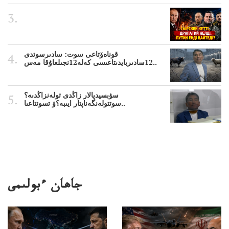
قوناەۆتاعى سوت: سادىرسوتدى
12سادىربايدىتاعىسى كەلە12نجىلعاۇقا مەس..
سۋبسيديالار زاڭدى تولەنزاڭدىە؟
سوتتولەنگەناپتار ايىبە؟ۋ تسوتتاعىا..
جاھان ءبولىمى