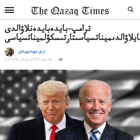
ترامپ-بايدەبايدەنلاۋالدى
يلاۋالدىميناتسياسىتارتىسكۋلميناتسياسى
اراي جۇماجۇماتاي
3 قاراشا, 2020 ساعات 11:34