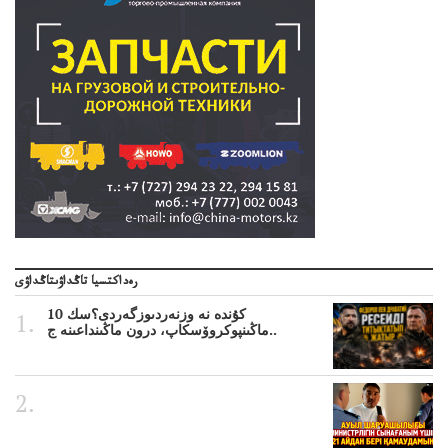
رەداكتسيا تاڭداۋىتاڭداۋى
10 كۇندە نە وزنەردىوزگەردى؟سك
ماڭىنپوكروۆسكاپ، درون ماڭىنداعىنە ج..