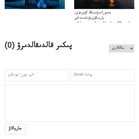
مەموراندۋمنىڭ كۇيرەۋى:
پارسكۇيرەۋىاعىنداعى
پارسى&الەمدشىعاناعىنداعىسىن ساعاتى
ۋىل&الەمدىكءتارتىپتىڭسىنساعاتىسوعىپتۇر
پىكىر قالدىقالدىرۋ (
0
)
جاريالاۋ