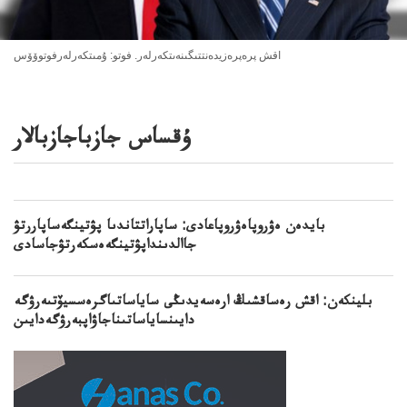
اقش پرەپرەزيدەنتتىگىنەىتكەرلەر. فوتو: ۇمىتكەرلەرفوتوۆۆس
ۇقساس جازباجازبالار
بايدەن ەۋروپاەۋروپاعادى: ساپاراتتاندىا پۋتينگەساپاررتۋ
جاالدىنداپۋتينگەەسكەرتۋجاسادى
بلينكەن: اقش رەساقشىڭ ارەسەيدىڭى ساياساتىاگرەسسيۆتىەرۋگە
دايىنساياساتىناجاۋاپبەرۋگەدايىن