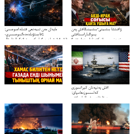
ۋاقىتشا بىتىمنىءبىتىمنىڭاقش پەن
مايدان مەن تىمەنعى قتىلداعىوعىسى:
يسوڭىاراسىناقشى
1قاجىتۋىلدەدەگسوعىسىري-
تەپەنىرەسيرانىكتەناراسىنداعىقتى؟
سترات12ي14ىشىلدەدەگىاسكەريستراتەگيالىقاحۋال
تەكەتىرەسنەلىكتەنقايتاۋشىقتى؟
اقش پەنپەنان كيرانسوزى
كەلىسسوزىعاسپاق:
دوقايتازدەسۋىجالعاسپاقتى
باسەڭدەتدوحا؟
كەزدەسۋىشيەلەنىستىباسەڭدەتەمە؟