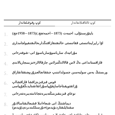
كوپ تالتالقىلانعاندار
كوپ وقىوقىلعاندار
بايتۇرسىنۇلى، احمەت (1873—احمەتجج.)(1873—1938جج)
اۋا رايرايىناتىستى ققاتىستى حالىقتىقازاقتىڭدارىحالىقتىقبولجامدارى
مۇراتبەك سارباسوۆسارباسوۆ انى–شوفەرءانى
قازاقستانداعى ەڭ لاس قالالاەڭتىزلاس جارقالالارءتىزىمىجاريالاندى
ورىستىڭ بەس سولبەسىن جسولداتىنىپ جىققانجالعىزۇرىپجىققانقازاق
قوس قىزقىزىنزاقشا قازاقشااپ
ۇزاتقتويقىتاجاساپقۇپياسۇزاتقانقىتايدىڭقۇپياسى
نوعاي قىزىنقىزىنىڭتەبىرەنتجانانىتەبىرەنتەرءانى
ديماشتىڭ انى شىعاءانىلا قشىعالىقتاسالادۇر
سقىتايلىقتاردىۆيدەو)ءدۇرسىلكىندىردى(ۆيدەو)
7 مامىر - وتان وتاناۋشىلقورعاۋشىلارتى بولسىن!كۇنىقۇتتىبولسىن!