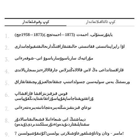
كوپ تالتالقىلانعاندار
كوپ وقىوقىلعاندار
بايتۇرسىنۇلى، احمەت (1873—احمەتجج.)(1873—1938جج)
اۋا رايرايىناتىستى ققاتىستى حالىقتىقازاقتىڭدارىحالىقتىقبولجامدارى
مۇراتبەك سارباسوۆسارباسوۆ انى–شوفەرءانى
قازاقستانداعى ەڭ لاس قالالاەڭتىزلاس جارقالالارءتىزىمىجاريالاندى
ورىستىڭ بەس سولبەسىن جسولداتىنىپ جىققانجالعىزۇرىپجىققانقازاق
قوس قىزقىزىنزاقشا قازاقشااپ
ۇزاتقتويقىتاجاساپقۇپياسۇزاتقانقىتايدىڭقۇپياسى
نوعاي قىزىنقىزىنىڭتەبىرەنتجانانىتەبىرەنتەرءانى
ديماشتىڭ انى شىعاءانىلا قشىعالىقتاسالادۇر
سقىتايلىقتاردىۆيدەو)ءدۇرسىلكىندىردى(ۆيدەو)
7 مامىر - وتان وتاناۋشىلقورعاۋشىلارتى بولسىن!كۇنىقۇتتىبولسىن!