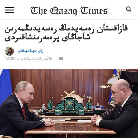
قازاقستان رەسەيدىڭ رەسەيدىڭمەرىن
شاجاڭاى پرەمەرىنشاقىردى
اراي جۇماجۇماتاي
18 قاڭتار, 2020 ساعات 09:15