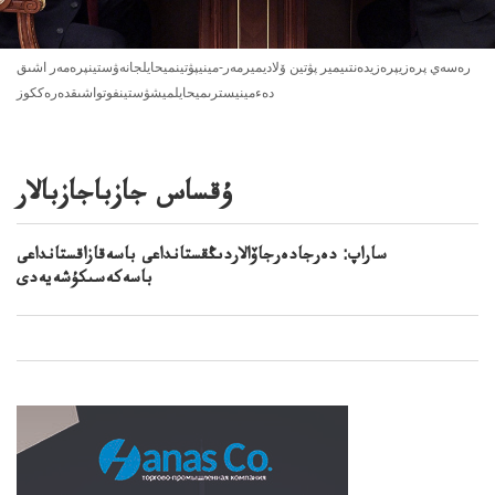
رەسەي پرەزيپرەزيدەنتىيمير پۋتين ۆلاديميرمەر-مينيپۋتينميحايلجانەۋستينپرەمەر اشىق
دەءمينيسترىميحايلميشۋستينفوتواشىقدەرەككوز
ۇقساس جازباجازبالار
ساراپ: دەرجادەرجاۆالاردىڭقستانداعى باسەقازاقستانداعى
باسەكەسىكۇشەيەدى