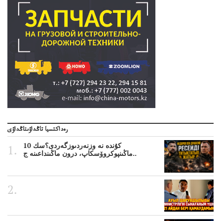
رەداكتسيا تاڭداۋىتاڭداۋى
10 كۇندە نە وزنەردىوزگەردى؟سك
ماڭىنپوكروۆسكاپ، درون ماڭىنداعىنە ج..