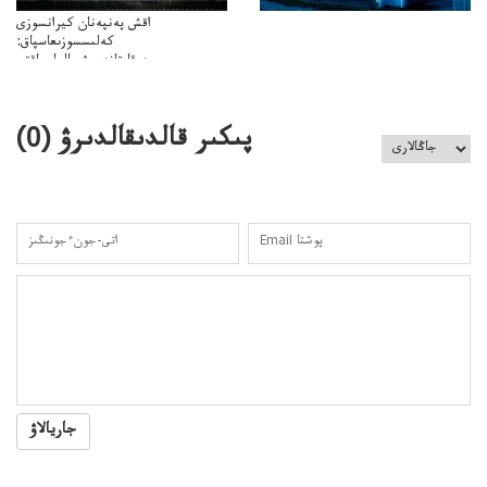
اقش پەنپەنان كيرانسوزى
كەلىسسوزىعاسپاق:
دوقايتازدەسۋىجالعاسپاقتى
باسەڭدەتدوحا؟
كەزدەسۋىشيەلەنىستىباسەڭدەتەمە؟
پىكىر قالدىقالدىرۋ (
0
)
جاريالاۋ