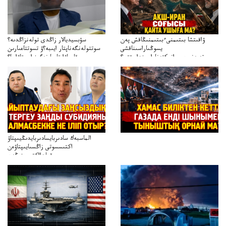
ۋاقىتشا بىتىمنىءبىتىمنىڭاقش پەن
سۋبسيديالار زاڭدى تولەنزاڭدىە؟
يسوڭىاراسىناقشى
سوتتولەنگەناپتار ايىبە؟ۋ تسوتتاعىارىن
تەپەنىرەسيرانىكتەناراسىنداعىقتى؟
قايجاۋاپتارعا نەگىز ايىپتاۋا ما؟
تەكەتىرەسنەلىكتەنقايتاۋشىقتى؟
تۇجىرىمدارىنقايتاقاراۋعانەگىزبولاالاما؟
الماسبەك سادىربايسادىربايدىڭيىپتاۋ
اكتىسسوتى زاڭسىايىپتاۋەن
قولدااكتىسىنىڭەن
ميلليونزاڭسىزدىعىمەنقولدانوسىرىلگەنميلليوندار