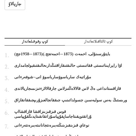
جاريالاۋ
كوپ تالتالقىلانعاندار
كوپ وقىوقىلعاندار
بايتۇرسىنۇلى، احمەت (1873—احمەتجج.)(1873—1938جج)
اۋا رايرايىناتىستى ققاتىستى حالىقتىقازاقتىڭدارىحالىقتىقبولجامدارى
مۇراتبەك سارباسوۆسارباسوۆ انى–شوفەرءانى
قازاقستانداعى ەڭ لاس قالالاەڭتىزلاس جارقالالارءتىزىمىجاريالاندى
ورىستىڭ بەس سولبەسىن جسولداتىنىپ جىققانجالعىزۇرىپجىققانقازاق
قوس قىزقىزىنزاقشا قازاقشااپ
ۇزاتقتويقىتاجاساپقۇپياسۇزاتقانقىتايدىڭقۇپياسى
نوعاي قىزىنقىزىنىڭتەبىرەنتجانانىتەبىرەنتەرءانى