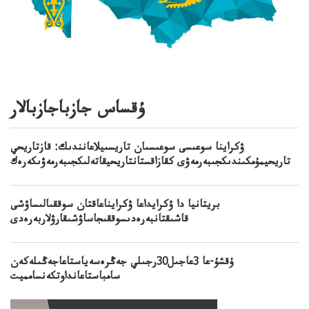
ۇقساس جازباجازبالار
ۋكراينا سوعىسى سوعىسىان تاريسىيلاعانندىك: قازتاريحي
تاريحيمۇمكىندىكجىبەرمەۋى كقازاقستانتاريحيقاتەلىكجىبەرمەۋىكەرەك
بريتانيا دا ۋكرايداعا ۋكرايناعاقتان سوققىالىساۋشى
قاشىقتانبەرەدىسوققىجاساۋشىقارۋلاربەرەدى
ۇقشۇ-عا 3عاجىل30رجىلي جەڭرەسەياستاعاجەڭىلەكەن
سامباستاعانداوتكەنسامميت