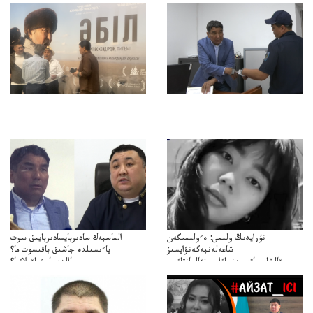
نۇرايدىڭ ولىمى: ەءولىمىگەن
الماسبەك سادىربايسادىربايىق سوت
شاعەلەنبەگەنۋاپسىز
پاءىسىلدە جاشىق باقىسوت ما؟
قالشاعىماۋىپمەنجاۋاپسىزقالعانقاۋىپ
پاالدەجابىقباقىلاۋما؟