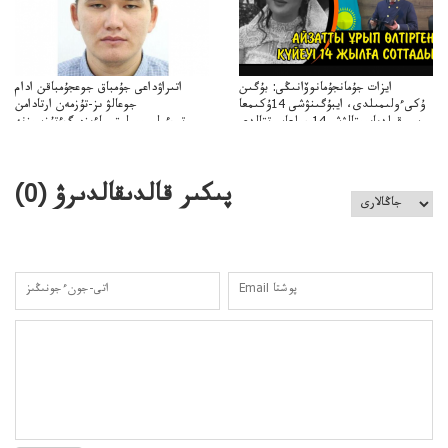
ايزات جۇمانجۇمانوۆانىڭى: بۇگىن
اتىراۋداعى جۇمباق جوعجۇمباقن ادام
ۇكىءولىمىلدى، ايبۇگىنۋشى 14ۇكىمعا
جوعالۋ ىز-تۇزمەن ارتادامن
سووقىلدىايىپتالۋشى14جىلعاسوتتالدى
وتبءولىمىپوليتسياءىزەرگءتۇزسىزنە
قوعاارتىلعانياسىوتباسىپوليتسياتەرگەۋىجانەقوعامرەاكتسياسى
پىكىر قالدىقالدىرۋ (
0
)