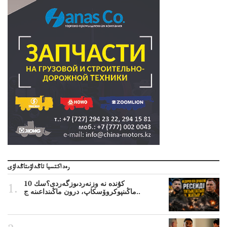
رەداكتسيا تاڭداۋىتاڭداۋى
10 كۇندە نە وزنەردىوزگەردى؟سك
ماڭىنپوكروۆسكاپ، درون ماڭىنداعىنە ج..