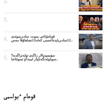
قوناەۆتاعى سوت: سادىرسوتدى
12سادىربايدىتاعىسى كەلە12نجىلعاۇقا مەس..
سۋبسيديالار زاڭدى تولەنزاڭدىە؟
سوتتولەنگەناپتار ايىبە؟ۋ تسوتتاعىا..
قوعام ءبولىمى