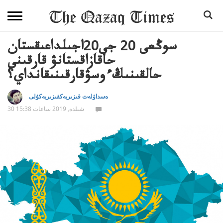
سوڭعى 20 جى20اجىلداعىقستان
حاقازاقستانۋ قارقىنى
حالقىنىڭءوسۋقارقىنىقانداي؟
ەسداۋلەت قىزىربەكقىزىربەكۇلى
30 شىلدە, 2019 ساعات 15:38