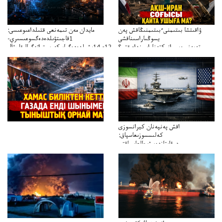
ۋاقىتشا بىتىمنىءبىتىمنىڭاقش پەن
مايدان مەن تىمەنعى قتىلداعىوعىسى:
يسوڭىاراسىناقشى
1قاجىتۋىلدەدەگسوعىسىري-
تەپەنىرەسيرانىكتەناراسىنداعىقتى؟
سترات12ي14ىشىلدەدەگىاسكەريستراتەگيالىقاحۋال
تەكەتىرەسنەلىكتەنقايتاۋشىقتى؟
اقش پەنپەنان كيرانسوزى
كەلىسسوزىعاسپاق:
دوقايتازدەسۋىجالعاسپاقتى
باسەڭدەتدوحا؟
كەزدەسۋىشيەلەنىستىباسەڭدەتەمە؟