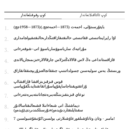
كوپ تالتالقىلانعاندار
كوپ وقىوقىلعاندار
بايتۇرسىنۇلى، احمەت (1873—احمەتجج.)(1873—1938جج)
اۋا رايرايىناتىستى ققاتىستى حالىقتىقازاقتىڭدارىحالىقتىقبولجامدارى
مۇراتبەك سارباسوۆسارباسوۆ انى–شوفەرءانى
قازاقستانداعى ەڭ لاس قالالاەڭتىزلاس جارقالالارءتىزىمىجاريالاندى
ورىستىڭ بەس سولبەسىن جسولداتىنىپ جىققانجالعىزۇرىپجىققانقازاق
قوس قىزقىزىنزاقشا قازاقشااپ
ۇزاتقتويقىتاجاساپقۇپياسۇزاتقانقىتايدىڭقۇپياسى
نوعاي قىزىنقىزىنىڭتەبىرەنتجانانىتەبىرەنتەرءانى
ديماشتىڭ انى شىعاءانىلا قشىعالىقتاسالادۇر
سقىتايلىقتاردىۆيدەو)ءدۇرسىلكىندىردى(ۆيدەو)
7 مامىر - وتان وتاناۋشىلقورعاۋشىلارتى بولسىن!كۇنىقۇتتىبولسىن!