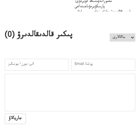
مەموراندۋمنىڭ كۇيرەۋى:
پارسكۇيرەۋىاعىنداعى
پارسى&الەمدشىعاناعىنداعىسىن ساعاتى
ۋىل&الەمدىكءتارتىپتىڭسىنساعاتىسوعىپتۇر
پىكىر قالدىقالدىرۋ (
0
)
جاريالاۋ