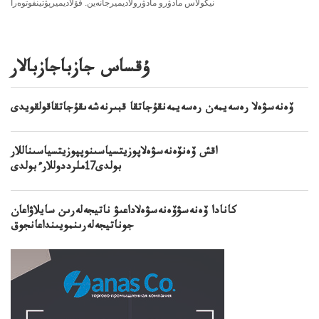
نيكولاس مادۋرو مادۋرولاديميرجانەين. فۆلاديميرپۋتينفوتوەرا
ۇقساس جازباجازبالار
ۆەنەسۋەلا رەسەيمەن رەسەيمەنقۇجاتقا قبىرنەشەىقۇجاتقاقولقويدى
اقش ۆەنۆەنەسۋەلاپوزيتسياسىنوپپوزيتسياسىناللار
بولدى17ملرددوللارءبولدى
كانادا ۆەنەسۋۆەنەسۋەلاداعىۋ ناتيجەلەرىن سايلاۋاعان
جوناتيجەلەرىنمويىنداعانجوق