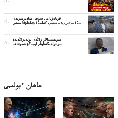
قوناەۆتاعى سوت: سادىرسوتدى
12سادىربايدىتاعىسى كەلە12نجىلعاۇقا مەس..
سۋبسيديالار زاڭدى تولەنزاڭدىە؟
سوتتولەنگەناپتار ايىبە؟ۋ تسوتتاعىا..
جاھان ءبولىمى