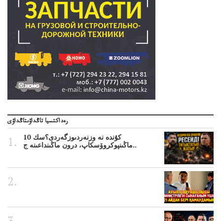
رەداكتسيا تاڭداۋىتاڭداۋى
10 كۇندە نە وزنەردىوزگەردى؟سك
ماڭىنپوكروۆسكاپ، درون ماڭىنداعىنە ج..