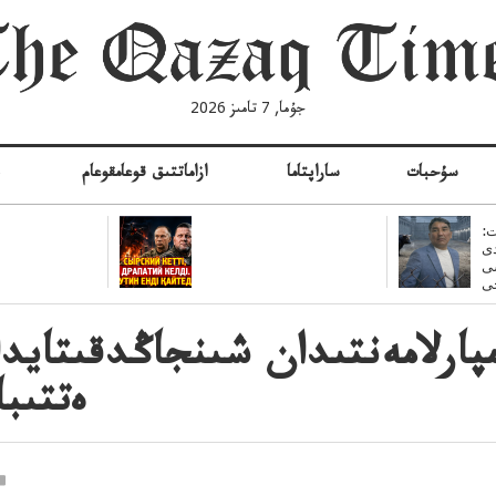
جۇما, 7 تامىز 2026
سۇحبات
ساراپتاما
ازاماتتىق قوعامقوعام
ە
:
ى
سى
امپارلامەنتىدان شىنجاڭدقىتايد
ەتتىبا