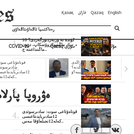
English
Qazaq
قازاق
Қазақ
رەداكتسيا تاڭداۋىتاڭداۋى
10 كۇندە نە وزنەردىوزگەردى؟
سك ماڭىنپوكروۆسكاپ، درون
مۋلتيمەديا
Qazaq ءسوزى
COVID-19
ماڭىنداعىنە ج..
سۋبسيديالار زاڭدى
قوناەۆتاعى سوت
تولەنزاڭدىە؟
سادىرسوتد
سوتتولەنگەناپتار ايىبە؟ۋ..
12سادىربايدىتاعى
كەلە12نجى..
ەۋروپا پارل
قوناەۆتاعى سوت: سادىرسوتدى
12سادىربايدىتاعىسى
كەلە12نجىلعاۇقا مەس..