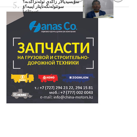
سۋبسيديالار زاڭدى تولەنزاڭدىە؟
سوتتولەنگەناپتار ايىبە؟ۋ
تسوتتاعىا..