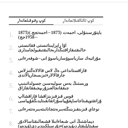
كوپ تالتالقىلانعاندار
كوپ وقىوقىلعاندار
بايتۇرسىنۇلى، احمەت (1873—احمەتجج.)(1873
—1938جج)
اۋا رايرايىناتىستى ققاتىستى
حالىقتىقازاقتىڭدارىحالىقتىقبولجامدارى
مۇراتبەك سارباسوۆسارباسوۆ انى–شوفەرءانى
قازاقستانداعى ەڭ لاس قالالاەڭتىزلاس
جارقالالارءتىزىمىجاريالاندى
ورىستىڭ بەس سولبەسىن جسولداتىنىپ
جىققانجالعىزۇرىپجىققانقازاق
قوس قىزقىزىنزاقشا قازاقشااپ
ۇزاتقتويقىتاجاساپقۇپياسۇزاتقانقىتايدىڭقۇپياسى
نوعاي قىزىنقىزىنىڭتەبىرەنتجانانىتەبىرەنتەرءانى
ديماشتىڭ انى شىعاءانىلا قشىعالىقتاسالادۇر
سقىتايلىقتاردىۆيدەو)ءدۇرسىلكىندىردى(ۆيدەو)