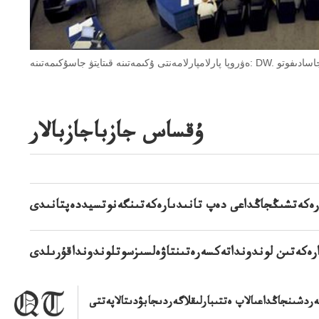
ۇقساس جازباجازبالار
ارەكەتشىڭجاڭداعى دەپ تانىدىارەكەتىنگەنوتسيددەپتانىدى
ارەكەتىن لوندونداتەكسەرەتىنتاۋەلسىزسوتلوندونداقۇرىلدى
ەردشىنجاڭداعىالاپ ەتتىبارلىقلاگەردىجابۋدىتالاپەتتى