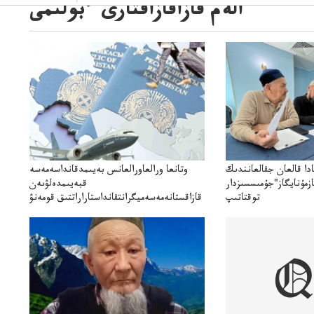
الەم قازاقازاقتارى ءبولىمى
ادا قالعان جقالعانندىك
وتانعا ورالعاورالعانس بەيىمدقانداسەمەسە
زمۇنايگاز"جۇمىسسىزدار
قبەيىمدەلۋىەن
توقتاتىپ
قازاقستانەمەسەميگرانتقانداستاراراتتىق قومەنۋ
ىتوقتاتىپتاستادىدەيدى
جاقازاقستانداعى بەيىمدەۋدىڭ
رانتتاردىياسىاقپاراتتىققولداۋجانەالەۋمەتتىكبەيىمدەۋدىڭمەدياستراتەگياسى