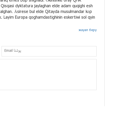
rarliq emes bop shighadi. Ökinishke oray QHR
. Qisqasi dyktatura jaylaghan elde adam quqighi esh
n alghan. Äsirese bul elde Qitayda musulmandar köp
k. Layim Europa qoghamdastighinin eskertiwi sol qyin
жауап беру