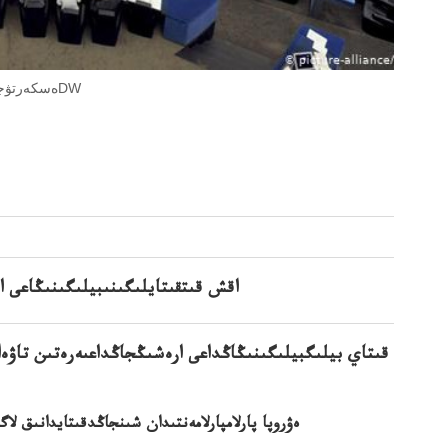
ەۋروپا پارلامپارلامەنتى ۇكىمەتىنە قىتايتۋ جاسۇكىمەتىنە: DW. ەسكەرتۋجاسادىفوتوDW
اقش قىتقىتايلىگىنىبيلىگىنىڭاعى 
قىتاي بيلىگبيلىگىنىڭاڭداعى ارەشىڭجاڭداعىەرەتىن تاۋە
ەۋروپا پارلامپارلامەنتىدان شىنجاڭدقىتايدانىق لاگ