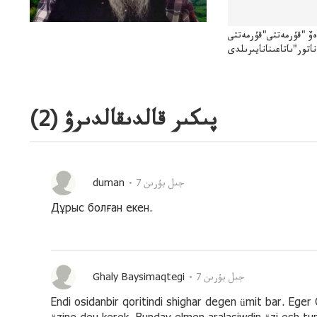
اەۆ "قۇرمەتتى"قۇرمەتتى
ناتور"ىاتاعىنانايىرىلدى
پىكىر قالدىقالدىرۋ (
2
)
duman
7 جىل بۇرىن
Дұрыс болған екен.
Ghaly Baysimaqtegi
7 جىل بۇرىن
Endi osidanbir qoritindi shighar degen ümit bar. Ege