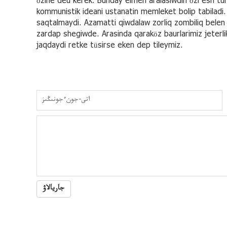
özine deu kerek. Bunday elmen aralasiwdin özi esh tu
kommunistik ideani ustanatin memleket bolip tabiladi
saqtalmaydi. Azamatti qiwdalaw zorliq zombiliq bele
zardap shegiwde. Arasinda qaraköz baurlarimiz jeterli
jaqdaydi retke tüsirse eken dep tileymiz.
جاريالاۋ