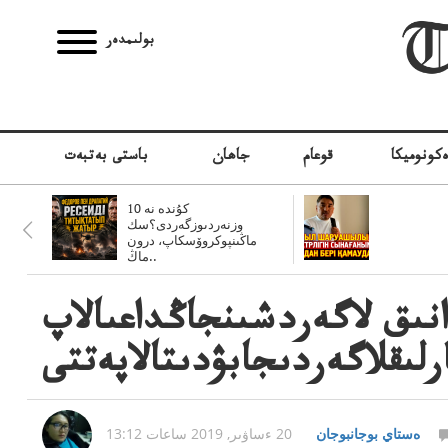
بولىمدەر
كونوميكا
قوعام
جاھان
باستى بەتبەت
10 كۇندە نە
وزنەردىوزگەردى؟سك
ماڭىنپوكروۆسكاپ، درون
ماڭ..
انىق لاگەردشىنجاڭداعىالاپ
رلىقلاگەردىجابۋدىتالاپەتتى
ەستاي بوجانبوجان
20 ءساۋىر, 2019 ساعات 13:12