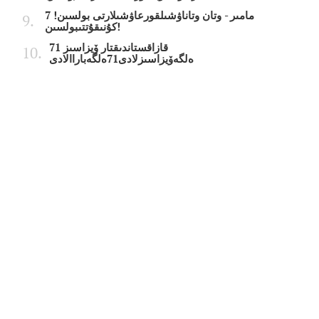
7 مامىر - وتان وتاناۋشىلقورعاۋشىلارتى بولسىن!
كۇنىقۇتتىبولسىن!
قازاقستاندىقتار ۆيزاسىز 71
ەلگەۆيزاسىزلادى71ەلگەباراالادى