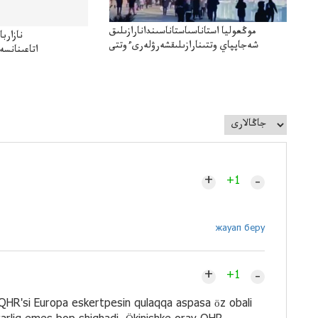
موڭعوليا استاناسىاستاناسىندانارازىلىق
نازارب
شەجاپپاي وتتىنارازىلىقشەرۋلەرىءوتتى
اتاعىنانسە
+
–
+1
жауап беру
+
–
+1
r QHR'si Europa eskertpesin qulaqqa aspasa öz obali