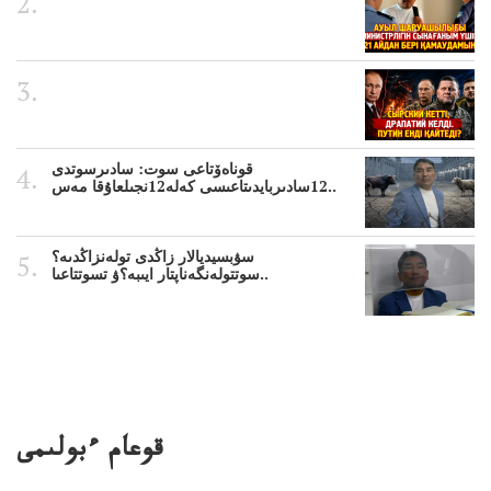
قوناەۆتاعى سوت: سادىرسوتدى
12سادىربايدىتاعىسى كەلە12نجىلعاۇقا مەس..
سۋبسيديالار زاڭدى تولەنزاڭدىە؟
سوتتولەنگەناپتار ايىبە؟ۋ تسوتتاعىا..
قوعام ءبولىمى