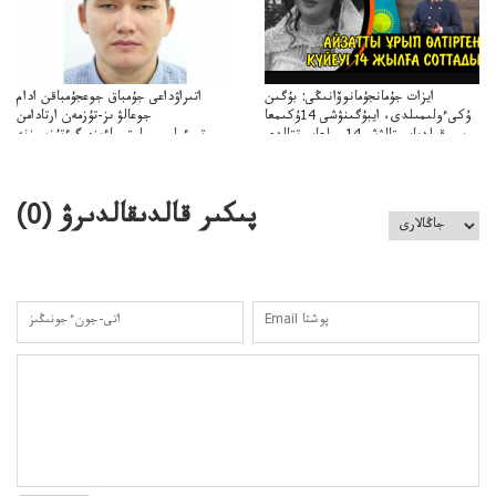
ايزات جۇمانجۇمانوۆانىڭى: بۇگىن
اتىراۋداعى جۇمباق جوعجۇمباقن ادام
ۇكىءولىمىلدى، ايبۇگىنۋشى 14ۇكىمعا
جوعالۋ ىز-تۇزمەن ارتادامن
سووقىلدىايىپتالۋشى14جىلعاسوتتالدى
وتبءولىمىپوليتسياءىزەرگءتۇزسىزنە
قوعاارتىلعانياسىوتباسىپوليتسياتەرگەۋىجانەقوعامرەاكتسياسى
پىكىر قالدىقالدىرۋ (
0
)