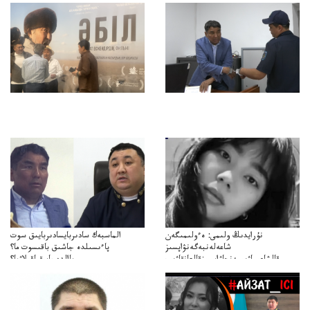
نۇرايدىڭ ولىمى: ەءولىمىگەن
الماسبەك سادىربايسادىربايىق سوت
شاعەلەنبەگەنۋاپسىز
پاءىسىلدە جاشىق باقىسوت ما؟
قالشاعىماۋىپمەنجاۋاپسىزقالعانقاۋىپ
پاالدەجابىقباقىلاۋما؟