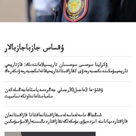
ۇقساس جازباجازبالار
ۋكراينا سوعىسى سوعىسىان تاريسىيلاعانندىك: قازتاريحي
تاريحيمۇمكىندىكجىبەرمەۋى كقازاقستانتاريحيقاتەلىكجىبەرمەۋىكەرەك
ۇقشۇ-عا 3عاجىل30رجىلي جەڭرەسەياستاعاجەڭىلەكەن
سامباستاعانداوتكەنسامميت
شىڭجاڭ ماسەلەماسەلەسىقازاقستانعاقشانا قازاقستانعان
قازاقتاردىپاناىنە اىزدەيۋى مۇمكەلگەنقازاقتاردىڭىسىنەارالاسۋىمۇمكىن