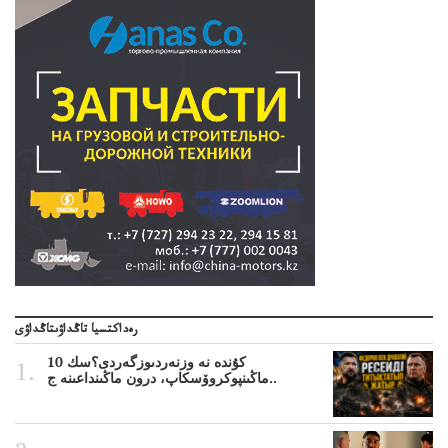
رەداكتسيا تاڭداۋىتاڭداۋى
10 كۇندە نە وزنەردىوزگەردى؟سك
ماڭىنپوكروۆسكاپ، درون ماڭىنداعىنە ج..