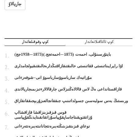
جاريالاۋ
كوپ تالتالقىلانعاندار
كوپ وقىوقىلعاندار
بايتۇرسىنۇلى، احمەت (1873—احمەتجج.)(1873—1938جج)
اۋا رايرايىناتىستى ققاتىستى حالىقتىقازاقتىڭدارىحالىقتىقبولجامدارى
مۇراتبەك سارباسوۆسارباسوۆ انى–شوفەرءانى
قازاقستانداعى ەڭ لاس قالالاەڭتىزلاس جارقالالارءتىزىمىجاريالاندى
ورىستىڭ بەس سولبەسىن جسولداتىنىپ جىققانجالعىزۇرىپجىققانقازاق
قوس قىزقىزىنزاقشا قازاقشااپ
ۇزاتقتويقىتاجاساپقۇپياسۇزاتقانقىتايدىڭقۇپياسى
نوعاي قىزىنقىزىنىڭتەبىرەنتجانانىتەبىرەنتەرءانى