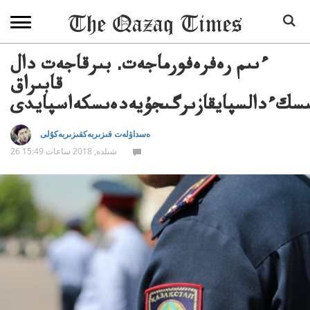
ءىىم رەفرەفورماجەت. بىرقاجەت دال
قابىراق
سكءدالسپايقازىرگىجۇيەدەىسكەاسپايدى
ەسداۋلەت قىزىربەكقىزىربەكۇلى
26 شىلدە, 2018 ساعات 15:49