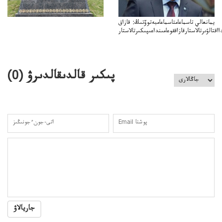
يمانعالي تاسماعامتاسماعامبەتوۆتىڭ: قازاق
ااقتالۋىرتالاستارقازاققوعامىنداعىپىكىرتالاستار
پىكىر قالدىقالدىرۋ (
0
)
جاريالاۋ