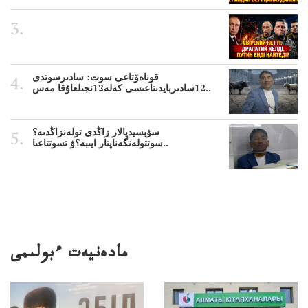
قوناەۆتاعى سوت: سادىرسوتدى
12سادىربايدىتاعىسى كەلە12نجىلعاۇقا مەس..
سۋبسيديالار زاڭدى تولەنزاڭدىە؟
سوتتولەنگەناپتار ايىبە؟ۋ تسوتتاعىا..
مادەنيەت ءبولىمى