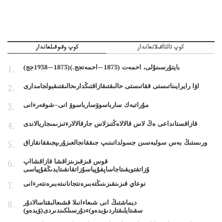
كوپ تالتالقىلانعاندار
كوپ وقىوقىلعاندار
بايتۇرسىنۇلى، احمەت (1873—احمەتجج.)(1873—1938جج)
اۋا رايرايىناتىستى ققاتىستى حالىقتىقازاقتىڭدارىحالىقتىقبولجامدارى
مۇراتبەك سارباسوۆسارباسوۆ انى–شوفەرءانى
قازاقستانداعى ەڭ لاس قالالاەڭتىزلاس جارقالالارءتىزىمىجاريالاندى
ورىستىڭ بەس سولبەسىن جسولداتىنىپ جىققانجالعىزۇرىپجىققانقازاق
قوس قىزقىزىنزاقشا قازاقشااپ
ۇزاتقتويقىتاجاساپقۇپياسۇزاتقانقىتايدىڭقۇپياسى
نوعاي قىزىنقىزىنىڭتەبىرەنتجانانىتەبىرەنتەرءانى
ديماشتىڭ انى شىعاءانىلا قشىعالىقتاسالادۇر
سقىتايلىقتاردىۆيدەو)ءدۇرسىلكىندىردى(ۆيدەو)