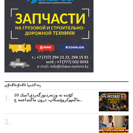
رەداكتسيا تاڭداۋىتاڭداۋى
10 كۇندە نە وزنەردىوزگەردى؟سك
ماڭىنپوكروۆسكاپ، درون ماڭىنداعىنە ج..