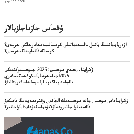
فوتو: ria.riaru
ۇقساس جازباجازبالار
ازەربايجاننىڭ باتىل مالىمدەباتىلى كرەممالىمدەمەلەرىەلگى بەرەدى؟
كرەملگەقاندايبەلگىبەرەدى؟
ۋكراينا–رەسەي سوعىسى: 2025 جسوعىسىوكتەمگى
2025اجىلعىەوساياسكوكتەمگىسكەري
تالجاعدايعاگەوساياسيجانەاسكەريتالداۋ
ۋكرايناداعى سوعىس جانە سوعىسدىڭ الجانەن وقشرەسەيدىڭ ماسكەۋ
قالەمنەنرا جاتىروقشاۋلانۋىماسكەۋقايداباراجاتىر؟