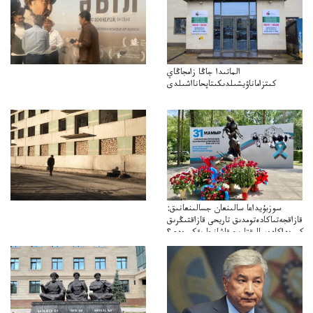
الماتىدا جاڭا زامجاڭاي
كىتزاماناۋيشىلدىكىتاپحانااشىلدى
سوزبۇيداعا سالىنعان جسالىنعانىق:
قازاقجەتىاكادەتومدىق تاريحى قازاقتىڭرىق
كورەداكادەميالىقتاريحىقاشانجارىقكورەدى؟