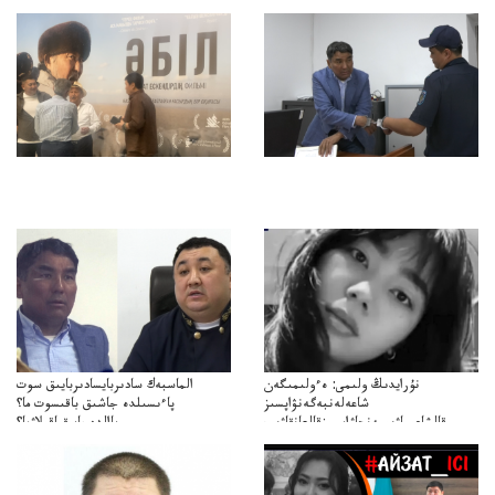
نۇرايدىڭ ولىمى: ەءولىمىگەن
الماسبەك سادىربايسادىربايىق سوت
شاعەلەنبەگەنۋاپسىز
پاءىسىلدە جاشىق باقىسوت ما؟
قالشاعىماۋىپمەنجاۋاپسىزقالعانقاۋىپ
پاالدەجابىقباقىلاۋما؟