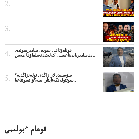
قوناەۆتاعى سوت: سادىرسوتدى
12سادىربايدىتاعىسى كەلە12نجىلعاۇقا مەس..
سۋبسيديالار زاڭدى تولەنزاڭدىە؟
سوتتولەنگەناپتار ايىبە؟ۋ تسوتتاعىا..
قوعام ءبولىمى