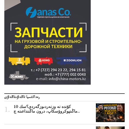
رەداكتسيا تاڭداۋىتاڭداۋى
10 كۇندە نە وزنەردىوزگەردى؟سك
ماڭىنپوكروۆسكاپ، درون ماڭىنداعىنە ج..