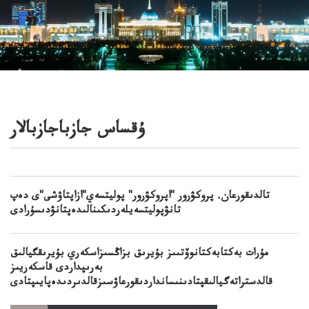
ۇقساس جازباجازبالار
تالدىقورعان. پروكۋرور "اپروكۋرور" پوليتسەي"ازاپتاۋشى"ى دەپ
تانۋپوليتسەيلەردىكىنالىدەپتانۋدىسۇرادى
مۇرات بەكتابەكتانوۆتىىز بۇيرىق بزاڭسىزاسكەري بۇيرىقگيالىق
بەرىپداردى قاسكەريىز
قالدستراتەگيالىقپتادىنىسانداردىقورعاۋسىزقالدىردىدەپايىپتادى