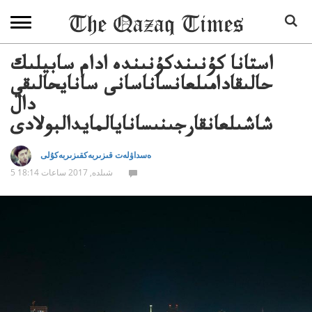
استانا كۇنىندكۇنىندە ادام سابيلىك
حالىقادامىلعانساناسانى سانايحالىقي
دال
شاشىلعانقارجىنىسانايالمايدالبولادى
ەسداۋلەت قىزىربەكقىزىربەكۇلى
5 شىلدە, 2017 ساعات 18:14