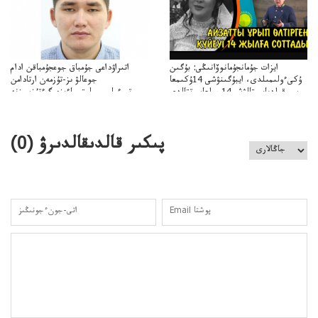
ايزات جۇمانجۇمانوۆانىڭى: بۇگىن
اتىراۋداعى جۇمباق جوعجۇمباقن ادام
ۇكىءولىمىلدى، ايبۇگىنۋشى 14ۇكىمعا
جوعالۋ ىز-تۇزمەن ارتادامن
سووقىلدىايىپتالۋشى14جىلعاسوتتالدى
وتبءولىمىپوليتسياءىزەرگءتۇزسىزنە
قوعاارتىلعانياسىوتباسىپوليتسياتەرگەۋىجانەقوعامرەاكتسياسى
پىكىر قالدىقالدىرۋ (
0
)