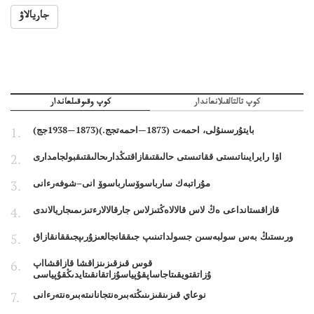
جاريالاۋ
كوپ تالتالقىلانعاندار
كوپ وقىوقىلعاندار
بايتۇرسىنۇلى، احمەت (1873—احمەتجج.)(1873—1938جج)
اۋا رايرايىناتىستى ققاتىستى حالىقتىقازاقتىڭدارىحالىقتىقبولجامدارى
مۇراتبەك سارباسوۆسارباسوۆ انى–شوفەرءانى
قازاقستانداعى ەڭ لاس قالالاەڭتىزلاس جارقالالارءتىزىمىجاريالاندى
ورىستىڭ بەس سولبەسىن جسولداتىنىپ جىققانجالعىزۇرىپجىققانقازاق
قوس قىزقىزىنزاقشا قازاقشااپ
ۇزاتقتويقىتاجاساپقۇپياسۇزاتقانقىتايدىڭقۇپياسى
نوعاي قىزىنقىزىنىڭتەبىرەنتجانانىتەبىرەنتەرءانى