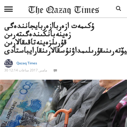
ۇكىمەت ازەرباازەربايجانندەگى
زەينەبانكىندەگىتەرىن
قۇرىلزەينەتاقىقالارىن
يۆتەرىنىقۇرىلىمداۋنۇسقالارىنقارايباستادى
Qazaq Times
30 مامىر, 2017 ساعات 12:14