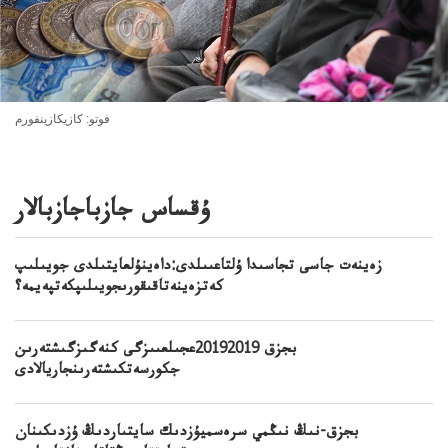
فوتو: كازيكازينفورم
ۇقساس جازباجازبالار
زەينەت جاسى تجاسىدا ۇلتاعىىلدى:داەينۇلعايتىلدى جويىلىپ
كەتزەينەتاقىقورىجويىلىپكەتپەيمە؟
بجزق 20192019عجىلعىىزگى كنەگىزگىشتەرىن
جكورسەتكىشتەرىنجاريالادى
بجزق-نىڭ نىڭمي سرەسميۇزدىك سايتىاردىڭ ۇزدىكىنان