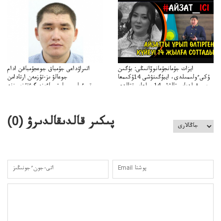
ايزات جۇمانجۇمانوۆانىڭى: بۇگىن
اتىراۋداعى جۇمباق جوعجۇمباقن ادام
ۇكىءولىمىلدى، ايبۇگىنۋشى 14ۇكىمعا
جوعالۋ ىز-تۇزمەن ارتادامن
سووقىلدىايىپتالۋشى14جىلعاسوتتالدى
وتبءولىمىپوليتسياءىزەرگءتۇزسىزنە
قوعاارتىلعانياسىوتباسىپوليتسياتەرگەۋىجانەقوعامرەاكتسياسى
پىكىر قالدىقالدىرۋ (
0
)