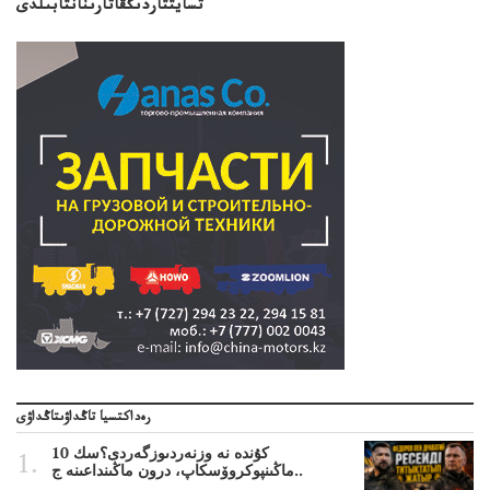
تسايتتاردىڭقاتارىنانتابىلدى
رەداكتسيا تاڭداۋىتاڭداۋى
10 كۇندە نە وزنەردىوزگەردى؟سك
ماڭىنپوكروۆسكاپ، درون ماڭىنداعىنە ج..