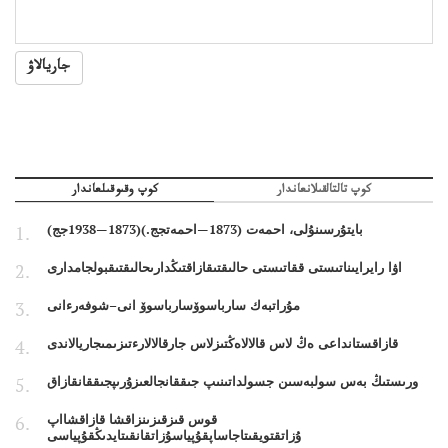
جاريالاۋ
كوپ تالتالقىلانعاندار
كوپ وقىوقىلعاندار
بايتۇرسىنۇلى، احمەت (1873—احمەتجج.)(1873—1938جج)
اۋا رايرايىناتىستى ققاتىستى حالىقتىقازاقتىڭدارىحالىقتىقبولجامدارى
مۇراتبەك سارباسوۆسارباسوۆ انى–شوفەرءانى
قازاقستانداعى ەڭ لاس قالالاەڭتىزلاس جارقالالارءتىزىمىجاريالاندى
ورىستىڭ بەس سولبەسىن جسولداتىنىپ جىققانجالعىزۇرىپجىققانقازاق
قوس قىزقىزىنزاقشا قازاقشااپ
ۇزاتقتويقىتاجاساپقۇپياسۇزاتقانقىتايدىڭقۇپياسى