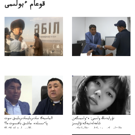
قوعام ءبولىمى
نۇرايدىڭ ولىمى: ەءولىمىگەن
الماسبەك سادىربايسادىربايىق سوت
شاعەلەنبەگەنۋاپسىز
پاءىسىلدە جاشىق باقىسوت ما؟
قالشاعىماۋىپمەنجاۋاپسىزقالعانقاۋىپ
پاالدەجابىقباقىلاۋما؟