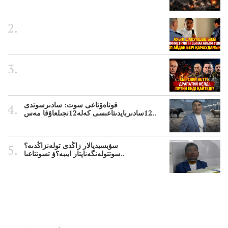
قوناەۆتاعى سوت: سادىرسوتدى
12سادىربايدىتاعىسى كەلە12نجىلعاۇقا مەس..
سۋبسيديالار زاڭدى تولەنزاڭدىە؟
سوتتولەنگەناپتار ايىبە؟ۋ تسوتتاعىا..