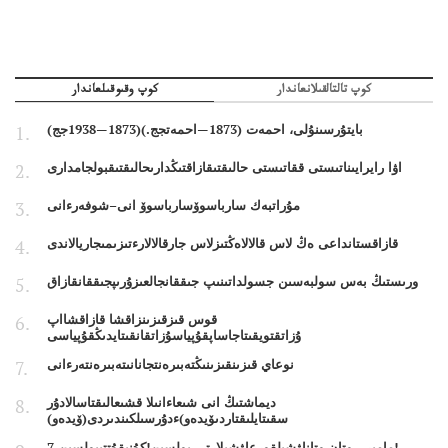
كوپ تالتالقىلانعاندار
كوپ وقىوقىلعاندار
بايتۇرسىنۇلى، احمەت (1873—احمەتجج.)(1873—1938جج)
اۋا رايرايىناتىستى ققاتىستى حالىقتىقازاقتىڭدارىحالىقتىقبولجامدارى
مۇراتبەك سارباسوۆسارباسوۆ انى–شوفەرءانى
قازاقستانداعى ەڭ لاس قالالاەڭتىزلاس جارقالالارءتىزىمىجاريالاندى
ورىستىڭ بەس سولبەسىن جسولداتىنىپ جىققانجالعىزۇرىپجىققانقازاق
قوس قىزقىزىنزاقشا قازاقشااپ
ۇزاتقتويقىتاجاساپقۇپياسۇزاتقانقىتايدىڭقۇپياسى
نوعاي قىزىنقىزىنىڭتەبىرەنتجانانىتەبىرەنتەرءانى
ديماشتىڭ انى شىعاءانىلا قشىعالىقتاسالادۇر
سقىتايلىقتاردىۆيدەو)ءدۇرسىلكىندىردى(ۆيدەو)
7 مامىر - وتان وتاناۋشىلقورعاۋشىلارتى بولسىن!كۇنىقۇتتىبولسىن!