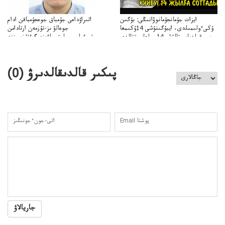
ايزات جۇمانجۇمانوۆانىڭى: بۇگىن
اتىراۋداعى جۇمباق جوعجۇمباقن ادام
ۇكىءولىمىلدى، ايبۇگىنۋشى 14ۇكىمعا
جوعالۋ ىز-تۇزمەن ارتادامن
سووقىلدىايىپتالۋشى14جىلعاسوتتالدى
وتبءولىمىپوليتسياءىزەرگءتۇزسىزنە
قوعاارتىلعانياسىوتباسىپوليتسياتەرگەۋىجانەقوعامرەاكتسياسى
پىكىر قالدىقالدىرۋ (
0
)
جاريالاۋ