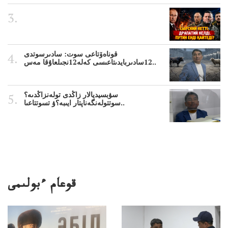
قوناەۆتاعى سوت: سادىرسوتدى
12سادىربايدىتاعىسى كەلە12نجىلعاۇقا مەس..
سۋبسيديالار زاڭدى تولەنزاڭدىە؟
سوتتولەنگەناپتار ايىبە؟ۋ تسوتتاعىا..
قوعام ءبولىمى