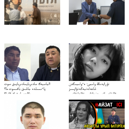
نۇرايدىڭ ولىمى: ەءولىمىگەن
الماسبەك سادىربايسادىربايىق سوت
شاعەلەنبەگەنۋاپسىز
پاءىسىلدە جاشىق باقىسوت ما؟
قالشاعىماۋىپمەنجاۋاپسىزقالعانقاۋىپ
پاالدەجابىقباقىلاۋما؟