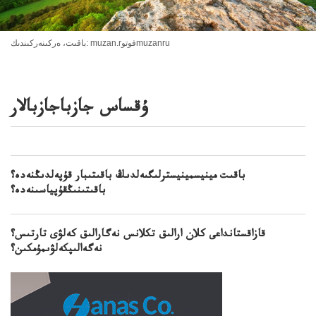
باقىت، ەركىنەركىندىك: muzan.rفوتوmuzanru
ۇقساس جازباجازبالار
باقىت مينيسمينيسترلىگىەلدىڭ باقىتىبار قۇپەلدىڭنەدە؟
باقىتىنىڭقۇپياسىنەدە؟
قازاقستانداعى كلان ارالىق تكلانس نەگارالىق كەلۋى تارتىس؟
نەگەالىپكەلۋىمۇمكىن؟