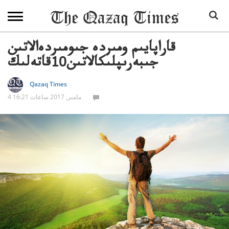
قاراپايىم ومىردە جىومىردەالاتىن
جىبەرىپلىكالاتىن10قاتەلىك
Qazaq Times
4 مامىر, 2017 ساعات 16:21