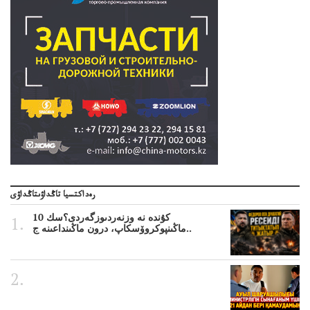
رەداكتسيا تاڭداۋىتاڭداۋى
10 كۇندە نە وزنەردىوزگەردى؟سك
ماڭىنپوكروۆسكاپ، درون ماڭىنداعىنە ج..